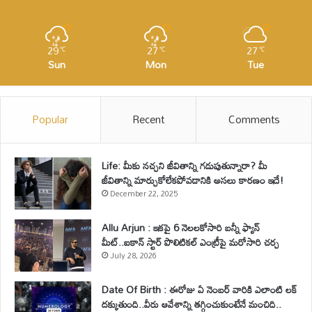
29
27
27
℃
℃
℃
Sun
Mon
Tue
Popular
Recent
Comments
Life: మీకు నచ్చని జీవితాన్ని గడుపుతున్నారా? మీ
జీవితాన్ని మార్చుకోలేకపోవడానికి అసలు కారణం ఇదే!
December 22, 2025
Allu Arjun : ఇకపై 6 నెలలకోసారి బన్నీ ఫ్యాన్
మీట్..ఐకాన్ స్టార్ పొలిటికల్ ఎంట్రీపై మరోసారి చర్చ
July 28, 2026
Date Of Birth : ఈరోజు ఏ నెంబర్ వారికి ఎలాంటి లక్
దక్కుతుంది..వీరు ఆవేశాన్ని తగ్గించుకుంటేనే మంచిది..