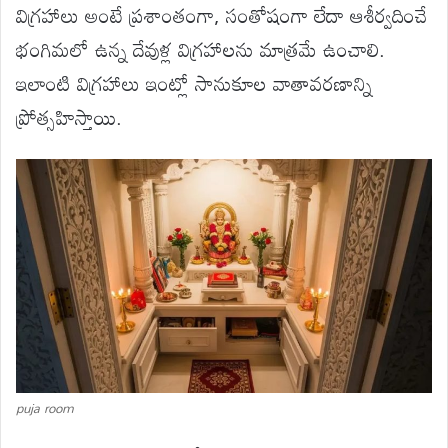
విగ్రహాలు అంటే ప్రశాంతంగా, సంతోషంగా లేదా ఆశీర్వదించే
భంగిమలో ఉన్న దేవుళ్ల విగ్రహాలను మాత్రమే ఉంచాలి.
ఇలాంటి విగ్రహాలు ఇంట్లో సానుకూల వాతావరణాన్ని
ప్రోత్సహిస్తాయి.
puja room