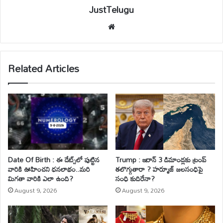
JustTelugu
We
bsi
te
Related Articles
Date Of Birth : ఈ డేట్స్‌లో పుట్టిన
Trump : ఇరాన్ 3 డిమాండ్లకు ట్రంప్
వారికి ఊహించని ధనలాభం..మరి
తలొగ్గుతారా ? హర్మూజ్ జలసంధిపై
మిగతా వారికి ఎలా ఉంది?
సంధి కుదిరేనా?
August 9, 2026
August 9, 2026