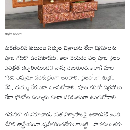
puja room
మరణించిన కుటుంబ సభ్యుల చిత్రాలను లేదా విగ్రహాలను
పూజ గదిలో ఉంచకూడదు. ఇలా చేయడం వల్ల పూజ స్థలం
పవిత్రత దెబ్బతింటుందని వాస్తు చెబుతుంది.అలాగే పూజ
గదిని ఎప్పుడూ పరిశుభ్రంగా ఉంచాలి. ప్రతిరోజూ శుభ్రం
చేసి, దుమ్ము లేకుండా చూసుకోవాలి. పూజ గదిలో విగ్రహాలు
లేదా ఫోటోల సంఖ్యను కూడా పరిమితంగా ఉంచుకోవాలి.
గమనిక: ఈ సమాచారం మత విశ్వాసాలపై ఆధారపడి ఉంది.
దీనిని శాస్త్రీయంగా ధృవీకరించలేము కాబట్టి.. పాఠకులు తమ