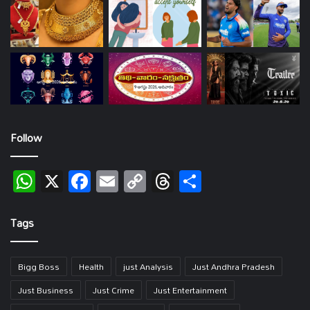
Follow
WhatsApp
X
Facebook
Email
Copy
Threads
Share
Link
Tags
Bigg Boss
Health
just Analysis
Just Andhra Pradesh
Just Business
Just Crime
Just Entertainment