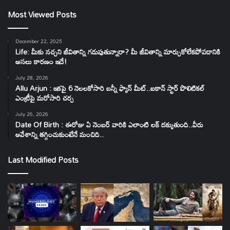
Most Viewed Posts
December 22, 2025
Life: మీకు నచ్చని జీవితాన్ని గడుపుతున్నారా? మీ జీవితాన్ని మార్చుకోలేకపోవడానికి
అసలు కారణం ఇదే!
July 28, 2026
Allu Arjun : ఇకపై 6 నెలలకోసారి బన్నీ ఫ్యాన్ మీట్..ఐకాన్ స్టార్ పొలిటికల్
ఎంట్రీపై మరోసారి చర్చ
July 26, 2026
Date Of Birth : ఈరోజు ఏ నెంబర్ వారికి ఎలాంటి లక్ దక్కుతుంది..వీరు
ఆవేశాన్ని తగ్గించుకుంటేనే మంచిది..
Last Modified Posts