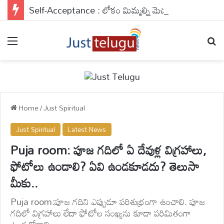
Self-Acceptance : లోకం మిమ్మల్ని మెచ్చుకోవాల్సిన పనిలేదు..మిమ్మల్ని మీరు యాక్సెప్ట్ చేసుకుంటే చాలు..
Menu
Se
Home
/
Just Spiritual
Just Spiritual
Latest News
Puja room: పూజ గదిలో ఏ దేవుళ్ల విగ్రహాలు,
ఫోటోలు ఉండాలి? ఏవి ఉండకూడదు? తెలుసా
మీకు..
Puja room:పూజ గదిని ఎప్పుడూ పరిశుభ్రంగా ఉంచాలి. పూజ
గదిలో విగ్రహాలు లేదా ఫోటోల సంఖ్యను కూడా పరిమితంగా