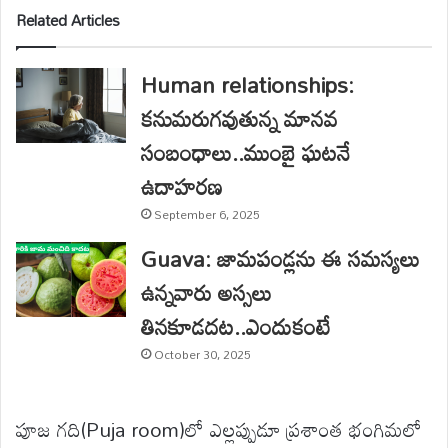
Related Articles
Human relationships:
కనుమరుగవుతున్న మానవ
సంబంధాలు..ముంబై ఘటనే
ఉదాహరణ
September 6, 2025
Guava: జామపండ్లను ఈ సమస్యలు
ఉన్నవారు అస్సలు
తినకూడదట..ఎందుకంటే
October 30, 2025
పూజ గది(Puja room)లో ఎల్లప్పుడూ ప్రశాంత భంగిమలో