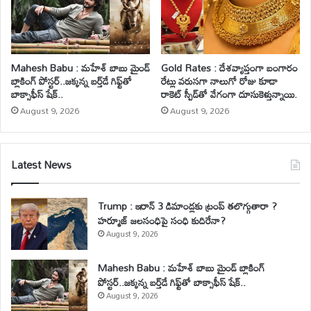
Mahesh Babu : మహేశ్‌ బాబు మైండ్
Gold Rates : దేశవ్యాప్తంగా బంగారం
బ్లాకింగ్ పోస్టర్..జక్కన్న బర్త్‌డే గిఫ్ట్‌తో
రేట్లు వరుసగా నాలుగో రోజు కూడా
బాక్సాఫీస్ షేక్..
రాకెట్ స్పీడ్‌తో వేగంగా దూసుకెళ్తున్నాయి.
August 9, 2026
August 9, 2026
Latest News
Trump : ఇరాన్ 3 డిమాండ్లకు ట్రంప్ తలొగ్గుతారా ?
హర్మూజ్ జలసంధిపై సంధి కుదిరేనా?
August 9, 2026
Mahesh Babu : మహేశ్‌ బాబు మైండ్ బ్లాకింగ్
పోస్టర్..జక్కన్న బర్త్‌డే గిఫ్ట్‌తో బాక్సాఫీస్ షేక్..
August 9, 2026