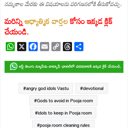
నమ్మకాల మేరకు ఈ విషయాలను పరిగణనలోకి తీసుకోవచ్చు.
మరిన్ని
ఆధ్యాత్మిక వార్తల
కోసం ఇక్కడ క్లిక్
చేయండి.
W
X
F
E
C
T
S
h
ac
m
o
hr
h
at
e
ail
p
e
ar
s
b
y
a
e
A
o
Li
d
p
o
n
s
angry god idols Vastu
devotional
p
k
k
Gods to avoid in Pooja room
idols to keep in Pooja room
pooja room cleaning rules