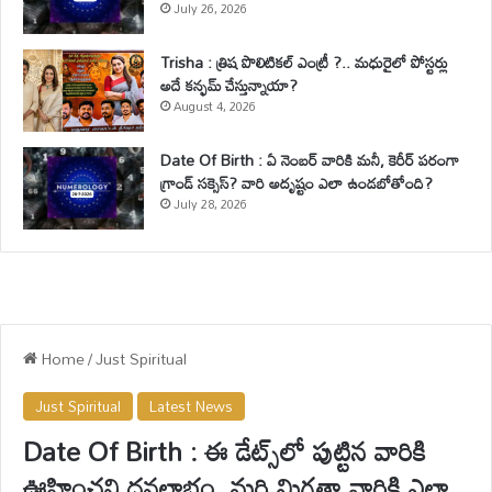
July 26, 2026
Trisha : త్రిష పొలిటికల్ ఎంట్రీ ?.. మధురైలో పోస్టర్లు
అదే కన్ఫమ్ చేస్తున్నాయా?
August 4, 2026
Date Of Birth : ఏ నెంబర్ వారికి మనీ, కెరీర్ పరంగా
గ్రాండ్ సక్సెస్? వారి అదృష్టం ఎలా ఉండబోతోంది?
July 28, 2026