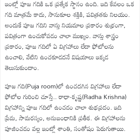
ఇంట్లో పూజ గదికి ఒక ప్రత్యేక స్థానం ఉంది. ఇది కేవలం ఒక
గది మాత్రమే కాదు, సానుకూల శక్తికి, పవిత్రతకు నిలయం.
అందుకే పూజ గదిని వాస్తు నియమాల ప్రకారం శుభ్రంగా,
పవిత్రంగా ఉంచుకోవడం చాలా ముఖ్యం. వాస్తు శాస్త్రం
ప్రకారం, పూజ గదిలో ఏ విగ్రహాలు లేదా ఫోటోలను
ఉంచాలి, వేటిని ఉంచకూడదనే విషయాలు ఇక్కడ
తెలుసుకుందాం.
పూజ గది(Puja room)లో ఉంచదగిన విగ్రహాలు లేదా
ఫోటోల గురించి చూస్తే.. రాధా-కృష్ణ(Radha Krishna)
విగ్రహాన్ని పూజ గదిలో ఉంచడం చాలా శుభప్రదం. ఇది
ప్రేమ, సామరస్యం, అనుబంధానికి ప్రతీక. ఈ విగ్రహాలను
పూజించడం వల్ల ఇంట్లో శాంతి, సంతోషం పెరుగుతాయి.