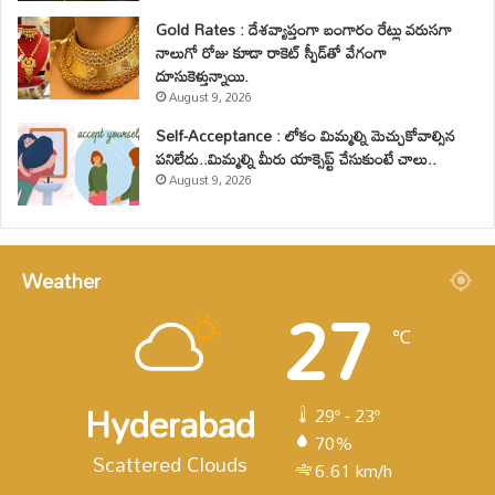
Gold Rates : దేశవ్యాప్తంగా బంగారం రేట్లు వరుసగా
నాలుగో రోజు కూడా రాకెట్ స్పీడ్‌తో వేగంగా
దూసుకెళ్తున్నాయి.
August 9, 2026
Self-Acceptance : లోకం మిమ్మల్ని మెచ్చుకోవాల్సిన
పనిలేదు..మిమ్మల్ని మీరు యాక్సెప్ట్ చేసుకుంటే చాలు..
August 9, 2026
Weather
27
℃
Hyderabad
29º - 23º
70%
Scattered Clouds
6.61 km/h