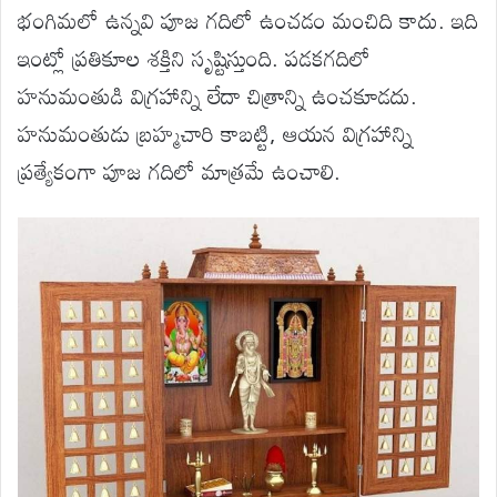
భంగిమలో ఉన్నవి పూజ గదిలో ఉంచడం మంచిది కాదు. ఇది
ఇంట్లో ప్రతికూల శక్తిని సృష్టిస్తుంది. పడకగదిలో
హనుమంతుడి విగ్రహాన్ని లేదా చిత్రాన్ని ఉంచకూడదు.
హనుమంతుడు బ్రహ్మచారి కాబట్టి, ఆయన విగ్రహాన్ని
ప్రత్యేకంగా పూజ గదిలో మాత్రమే ఉంచాలి.