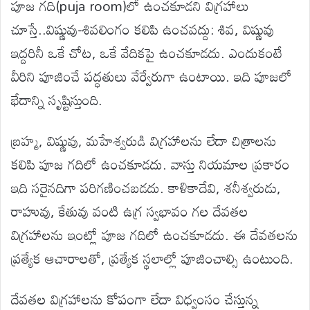
పూజ గది(puja room)లో ఉంచకూడని విగ్రహాలు
చూస్తే..విష్ణువు-శివలింగం కలిపి ఉంచవద్దు: శివ, విష్ణువు
ఇద్దరినీ ఒకే చోట, ఒకే వేదికపై ఉంచకూడదు. ఎందుకంటే
వీరిని పూజించే పద్ధతులు వేర్వేరుగా ఉంటాయి. ఇది పూజలో
భేదాన్ని సృష్టిస్తుంది.
బ్రహ్మ, విష్ణువు, మహేశ్వరుడి విగ్రహాలను లేదా చిత్రాలను
కలిపి పూజ గదిలో ఉంచకూడదు. వాస్తు నియమాల ప్రకారం
ఇది సరైనదిగా పరిగణించబడదు. కాళికాదేవి, శనీశ్వరుడు,
రాహువు, కేతువు వంటి ఉగ్ర స్వభావం గల దేవతల
విగ్రహాలను ఇంట్లో పూజ గదిలో ఉంచకూడదు. ఈ దేవతలను
ప్రత్యేక ఆచారాలతో, ప్రత్యేక స్థలాల్లో పూజించాల్సి ఉంటుంది.
దేవతల విగ్రహాలను కోపంగా లేదా విధ్వంసం చేస్తున్న