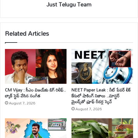
Just Telugu Team
Related Articles
CM Vijay : సీఎం విజయ్‌కు బిగ్ రిలీఫ్..
NEET Paper Leak : నీట్ పేపర్ లీక్
బ్యాక్ స్టెప్ వేసిన సంగీత
కేసులో షాకింగ్ నిజాలు ..మాస్టర్
మైండ్స్‌తో ప్రూఫ్ రీడర్ల స్కెచ్
August 7, 2026
August 7, 2026