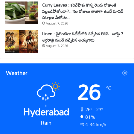
Curry Leaves : కరివేపాకు కొన్న రెండు రోజులకే
నల్లబడిపోతోందా?.. నెల రోజులు తాజాగా ఉంచే సూపర్
చిట్కాలు మీకోసం..
August 7, 2026
Linen : సైలెంట్‌గా ఓటీటీలోకి వచ్చేసిన లెనిన్.. ఆగస్ట్ 7
అర్ధరాత్రి నుంచే వచ్చేసిన అయ్యగారు
August 7, 2026
Weather
26
℃
Hyderabad
26º - 23º
81%
Rain
4.34 km/h