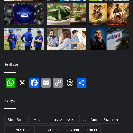
Follow
WhatsApp
X
Facebook
Email
Copy
Threads
Share
Link
Tags
Bigg Boss
Health
just Analysis
Just Andhra Pradesh
Just Business
Just Crime
Just Entertainment