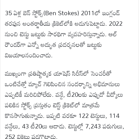
35 ఏళ్ల బెన్ స్టోక్స్(Ben Stokes) 2011లో ఇంగ్లండ్
తరఫున అంతర్జాతీయ క్రికెట్‌లోకి అడుగుపెట్టాడు. 2022
నుంచి టెస్టు జట్టుకు సారథిగా వ్యవహరిస్తున్నాడు. ఆల్
రౌండర్‌గా ఎన్నో అద్భుత ప్రదర్శనలతో జట్టుకు
విజయాలనందించాడు.
ముఖ్యంగా ప్రతిష్టాత్మక యాషెస్ సిరీస్‌లో సెంచరీతో
ఒంటిచేత్తో మ్యాచ్ గెలిపించిన సందర్భాన్ని అభిమానులు
ఎప్పటికీ మరిచిపోలేరు. వన్డే, టీ20లకు ఎప్పుడో వీడ్కోలు
పలికిన స్టోక్స్ ప్రస్తుతం టెస్ట్ క్రికెట్‌లో మాత్రమే
కొనసాగుతున్నాడు. ఇప్పటి వరకూ 122 టెస్టులు, 114
వన్డేలు, 43 టీ20లు ఆడాడు. టెస్టుల్లో 7,243 పరుగులు,
252 వికెట్లు పడగొట్టాడు.