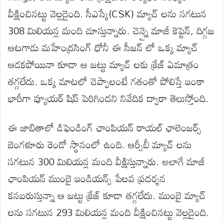
వీక్షించినట్టు వెల్లడైంది. సీఎస్కే(CSK) మ్యాచ్ లను సగటున
308 మిలియన్ల మంది చూస్తున్నారు. చెన్నై మాజీ కెప్టెన్, దిగ్గజ
ఆటగాడు మహేంద్రసింగ్ ధోనీ ఈ సీజన్ లో ఒక్క మ్యాచ్
ఆడకపోయినా కూడా ఆ జట్టు మ్యాచ్ లకు క్రేజ్ ఏమాత్రం
తగ్గలేదు. ఒక్క మాటలో చెప్పాలంటే గతంతో పోలిస్తే ఇంకా
భారీగా వ్యూయర్ షిప్ పెరిగిందని నివేదిక ద్వారా తెలుస్తోంది.
ఈ జాబితాలో డిఫెండింగ్ ఛాంపియన్ రాయల్ ఛాలెంజర్స్
బెంగళూరు రెండో స్థానంలో ఉంది. ఆర్సీబీ మ్యాచ్ లను
సగటున 300 మిలియన్ల మంది వీక్షిస్తున్నారు. అలాగే మాజీ
ఛాంపియన్ ముంబై ఇండియన్స్ పేలవ ప్రదర్శన
కనబరుస్తున్నా ఆ జట్టు క్రేజ్ కూడా తగ్గలేదు. ముంబై మ్యాచ్
లను సగటున 293 మిలియన్ల మంది వీక్షించినట్టు వెల్లడైంది.