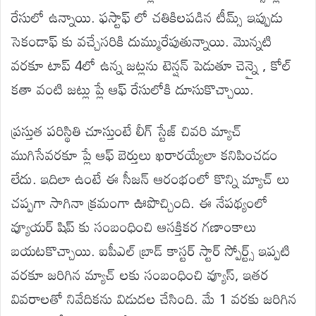
రేసులో ఉన్నాయి. ఫస్టాఫ్ లో చతికిలపడిన టీమ్స్ ఇప్పుడు
సెకండాఫ్ కు వచ్చేసరికి దుమ్మురేపుతున్నాయి. మొన్నటి
వరకూ టాప్ 4లో ఉన్న జట్లను టెన్షన్ పెడుతూ చెన్నై , కోల్
కతా వంటి జట్లు ప్లే ఆఫ్ రేసులోకి దూసుకొచ్చాయి.
ప్రస్తుత పరిస్థితి చూస్తుంటే లీగ్ స్టేజ్ చివరి మ్యాచ్
ముగిసేవరకూ ప్లే ఆఫ్ బెర్తులు ఖరారయ్యేలా కనిపించడం
లేదు. ఇదిలా ఉంటే ఈ సీజన్ ఆరంభంలో కొన్ని మ్యాచ్ లు
చప్పగా సాగినా క్రమంగా ఊపొచ్చింది. ఈ నేపథ్యంలో
వ్యూయర్ షిప్ కు సంబంధించి ఆసక్తికర గణాంకాలు
బయటకొచ్చాయి. ఐపీఎల్ బ్రాడ్ కాస్టర్ స్టార్ స్పోర్ట్స్ ఇప్పటి
వరకూ జరిగిన మ్యాచ్ లకు సంబంధించి వ్యూస్, ఇతర
వివరాలతో నివేదికను విడుదల చేసింది. మే 1 వరకు జరిగిన