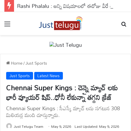
Rashi Phalalu : అన్ని విషయాలలో ఈరోజు వీరే లీడర్‌..వీరు అనవసర గాసిప్స్‌కి దూరంగా ఉండాలి..
Menu
Se
Home
/
Just Sports
Just Sports
Latest News
Chennai Super Kings : చెన్నై మ్యాచ్ లకు
భారీ వ్యూయర్ షిప్..ధోనీ లేకున్నా తగ్గని క్రేజ్
Chennai Super Kings : సీఎస్కే మ్యాచ్ లను సగటున 308
మిలియన్ల మంది చూస్తున్నారు.
Just Telugu Team
May 9, 2026
Last Updated: May 9, 2026