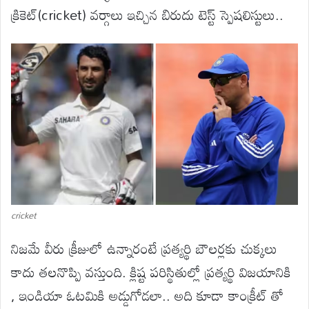
క్రికెట్(cricket) వర్గాలు ఇచ్చిన బిరుదు టెస్ట్ స్పెషలిస్టులు..
cricket
నిజమే వీరు క్రీజులో ఉన్నారంటే ప్రత్యర్థి బౌలర్లకు చుక్కలు
కాదు తలనొప్పి వస్తుంది. క్లిష్ట పరిస్థితుల్లో ప్రత్యర్థి విజయానికి
, ఇండియా ఓటమికి అడ్డుగోడలా.. అది కూడా కాంక్రీట్ తో