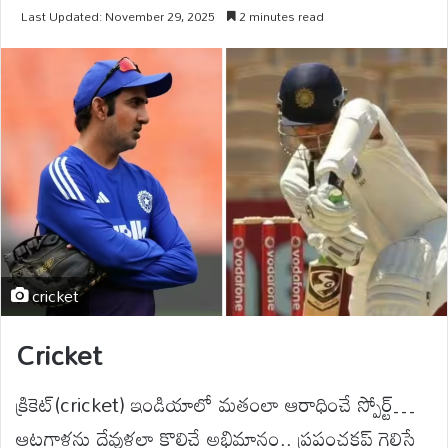
Last Updated: November 29, 2025
2 minutes read
cricket
Cricket
క్రికెట్(cricket) ఇండియాలో మతంలా ఆరాధించే స్పోర్ట్…
ఆటగాళ్లను దేవుళ్లలా కొలిచే అభిమానం.. ప్రపంచకప్ గెలిస్తే