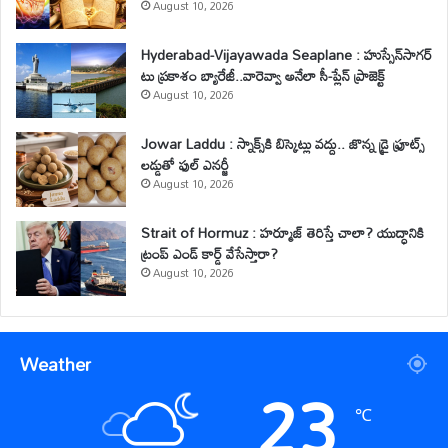
August 10, 2026
Hyderabad-Vijayawada Seaplane : హుస్సేన్‌సాగర్
టు ప్రకాశం బ్యారేజీ..వారెవ్వా అనేలా సీ-ప్లేన్ ప్రాజెక్ట్
August 10, 2026
Jowar Laddu : స్నాక్స్‌కి బిస్కెట్లు వద్దు.. జొన్న డ్రై ఫ్రూట్స్
లడ్డుతో ఫుల్ ఎనర్జీ
August 10, 2026
Strait of Hormuz : హర్మూజ్ తెరిస్తే చాలా? యుద్ధానికి
ట్రంప్ ఎండ్ కార్డ్ వేసేస్తారా?
August 10, 2026
Weather
23
℃