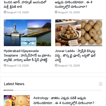
పెంచిన ఇరాన్..హర్మూజ్ జలసంధిలో
అప్పుడు చూపించకూడదా.. ఈ 4
మళ్లీ క్షిపణి దాడి
సందర్భాల్లోనే చూపించాలా?
August 10, 2026
August 10, 2026
Hyderabad-Vijayawada
Jowar Laddu : స్నాక్స్‌కి బిస్కెట్లు
Seaplane : హుస్సేన్‌సాగర్ టు ప్రకాశం
వద్దు.. జొన్న డ్రై ఫ్రూట్స్ లడ్డుతో ఫుల్
బ్యారేజీ..వారెవ్వా అనేలా సీ-ప్లేన్ ప్రాజెక్ట్
ఎనర్జీ
August 10, 2026
August 10, 2026
Latest News
Astrology : జాతకం ఎప్పుడు పడితే అప్పుడు
చూపించకూడదా.. ఈ 4 సందర్భాల్లోనే చూపించాలా?