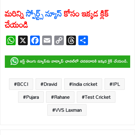
మరిన్ని
స్పోర్ట్స్ న్యూస్
కోసం ఇక్కడ క్లిక్
చేయండి
W
X
F
E
C
T
S
h
ac
m
o
hr
h
at
e
ail
p
e
ar
s
b
y
a
e
A
o
Li
d
p
o
n
s
BCCI
Dravid
India cricket
IPL
p
k
k
Pujara
Rahane
Test Cricket
VVS Laxman