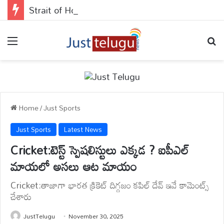
Strait of Hormuz : హర్మూజ్ తెరిస్తే చాలా? యుద్ధానికి ట్రంప్ ఎండ్ కార్డ్ వేసేస్తారా?
Menu
Se
Home
/
Just Sports
Just Sports
Latest News
Cricket:టెస్ట్ స్పెషలిస్టులు ఎక్కడ ? ఐపీఎల్
మాయలో అసలు ఆట మాయం
Cricket:తాజాగా భారత క్రికెట్ దిగ్గజం కపిల్ దేవ్ ఇవే కామెంట్స్
చేశారు
JustTelugu
November 30, 2025