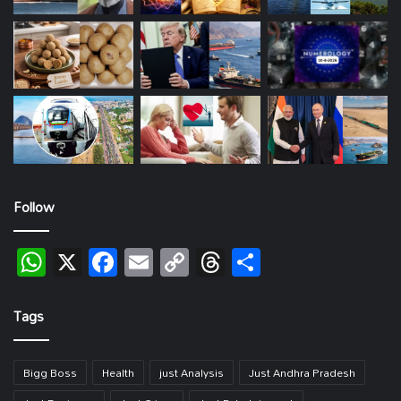
Follow
WhatsApp
X
Facebook
Email
Copy
Threads
Share
Link
Tags
Bigg Boss
Health
just Analysis
Just Andhra Pradesh