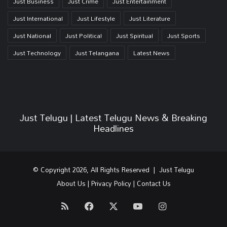
Just Business
Just Crime
Just Entertainment
Just International
Just Lifestyle
Just Literature
Just National
Just Political
Just Spiritual
Just Sports
Just Technology
Just Telangana
Latest News
Just Telugu | Latest Telugu News & Breaking
Headlines
© Copyright 2026, All Rights Reserved | Just Telugu
About Us
|
Privacy Policy
|
Contact Us
RSS
Facebook
X
YouTube
Instagram