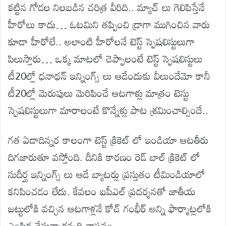
కట్టిన గోడల నిలబడిన చరిత్ర వీరిది.. మ్యాచ్ లు గెలిపిస్తేనే
హీరోలు కాదు… ఓటమిని తప్పించి డ్రాగా ముగించిన వారు
కూడా హీరోలే.. అలాంటి హీరోలనే టెస్ట్ స్పెషలిస్టులుగా
పిలుస్తారు… ఒక్క మాటలో చెప్పాలంటే టెస్ట్ స్పెషలిస్టులు
టీ20ల్లో ధనాధన్ ఇన్నింగ్స్ లు ఆడేందుకు వీలుందేమో కానీ
టీ20ల్లో మెరుపులు మెరిపించే ఆటగాళ్లు మాత్రం టెస్టు
స్పెషలిస్టులుగా మారాలంటే కొన్నేళ్లు పాట శ్రమించాల్సిందే..
గత ఏడాదిన్నర కాలంగా టెస్ట్ క్రికెట్ లో ఇండియా ఆటతీరు
దిగజారుతూ వస్తోంది. దీనికి కారణం రెడ్ బాల్ క్రికెట్ లో
సుదీర్ఘ ఇన్నింగ్స్ లు ఆడే బ్యాటర్లు ప్రస్తుతం టీమిండియాలో
కనిపించడం లేదు. కేవలం ఐపీఎల్ ప్రదర్శనతో జాతీయ
జట్టులోకి వచ్చిన ఆటగాళ్లనే కోచ్ గంభీర్ అన్ని ఫార్మాట్లలోకి
ఎంపిక చేస్తున్నాడన్నది వాస్తవం.