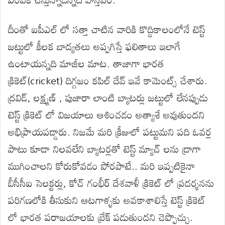
దీంతో ఐపీఎల్ లో సత్తా చాటిన వారికి కొద్దికాలంలోనే టెస్ట్
జట్టులో కీలక బాద్యతలు అప్పగిస్తే ఫలితాలు ఇలాగే
ఉంటాయన్నది మాజీల మాట. తాజాగా భారత
క్రికెట్(cricket) దిగ్గజం కపిల్ దేవ్ ఇవే కామెంట్స్ చేశారు.
ద్రవిడ్, లక్ష్మణ్ , పుజారా లాంటి బ్యాటర్లు జట్టులో లేనప్పుడు
టెస్ట్ క్రికెట్ లో విజయాలు ఆశించడం అత్యాశే అవుతుందని
అభిప్రాయపడ్డారు. నిజమే మరి క్రీజులో పట్టుమని పది ఓవర్ల
పాటు కూడా నిలవలేని బ్యాటర్లతో టెస్ట్ మ్యాచ్ లను డ్రాగా
ముగించాలని కోరుకోవడం పోరపాటే.. మరి ఇప్పటికైనా
బీసీసీఐ సెలక్టర్లు, కోచ్ గంభీర్ దేశవాళీ క్రికెట్ లో ప్రదర్శనను
పరిగణలోకి తీసుకుని ఆటగాళ్ళకు అవకాశాలిస్తే టెస్ట్ క్రికెట్
లో భారత పరాజయాలకు బ్రేక్ పడుతుందని చెప్పొచ్చు.