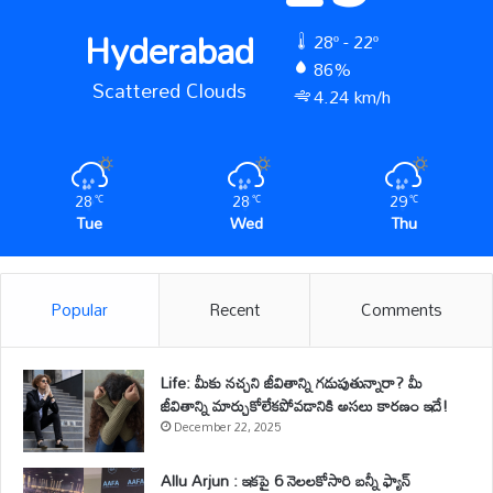
Hyderabad
28º - 22º
86%
Scattered Clouds
4.24 km/h
28
28
29
℃
℃
℃
Tue
Wed
Thu
Popular
Recent
Comments
Life: మీకు నచ్చని జీవితాన్ని గడుపుతున్నారా? మీ
జీవితాన్ని మార్చుకోలేకపోవడానికి అసలు కారణం ఇదే!
December 22, 2025
Allu Arjun : ఇకపై 6 నెలలకోసారి బన్నీ ఫ్యాన్