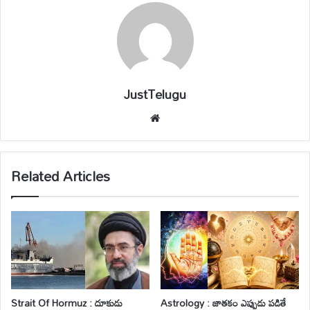
JustTelugu
We
bsi
te
Related Articles
Strait Of Hormuz : దూకుడు
Astrology : జాతకం ఎప్పుడు పడితే