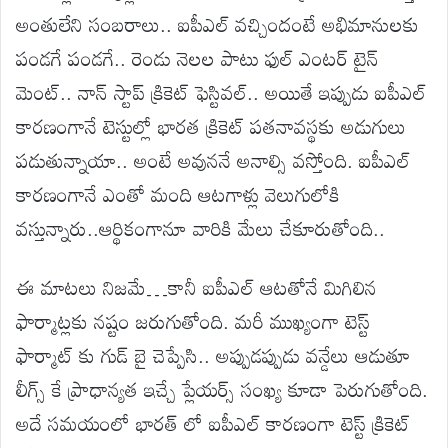
అంతులేని సంబరాలు.. ఐపీఎల్ వచ్చిందంటే అభిమానులకు
పండగే పండగే.. రెండు నెలల పాటు ఫుల్ ఎంటర్ టైన్
మెంట్.. నాన్ స్టాప్ క్రికెట్ ఫెస్టివల్.. అయితే ఇప్పుడు ఐపీఎల్
కారణంగానే టెస్టుల్లో భారత క్రికెట్ పతనావస్థకు అడుగులు
పడుతున్నాయా.. అంటే అవుననే అనాల్సి వస్తోంది. ఐపీఎల్
కారణంగానే ఎంతో మంది ఆటగాళ్లు వెలుగులోకి
వస్తున్నారు..ఆర్థికంగానూ వారికి మేలు చేకూరుతోంది..
ఈ మాటలు నిజమే…కానీ ఐపీఎల్ ఆటతోనే మిగిలిన
ఫార్మాట్లకు నష్టం జరుగుతోంది. మరీ ముఖ్యంగా టెస్ట్
ఫార్మాట్ కు గుడ్ బై చెప్పేసి.. అప్పుడప్పుడు వన్డేలు ఆడుతూ
లీగ్స్ కే ప్రాధాన్యత ఇచ్చే ప్లేయర్స్ సంఖ్య కూడా పెరుగుతోంది.
అదే సమయంలో భారత్ లో ఐపీఎల్ కారణంగా టెస్ట్ క్రికెట్