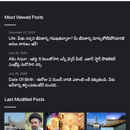
Most Viewed Posts
December 22, 2025
Life: మీకు నచ్చని జీవితాన్ని గడుపుతున్నారా? మీ జీవితాన్ని మార్చుకోలేకపోవడానికి
అసలు కారణం ఇదే!
July 28, 2026
Allu Arjun : ఇకపై 6 నెలలకోసారి బన్నీ ఫ్యాన్ మీట్..ఐకాన్ స్టార్ పొలిటికల్
ఎంట్రీపై మరోసారి చర్చ
July 26, 2026
Date Of Birth : ఈరోజు ఏ నెంబర్ వారికి ఎలాంటి లక్ దక్కుతుంది..వీరు
ఆవేశాన్ని తగ్గించుకుంటేనే మంచిది..
Last Modified Posts