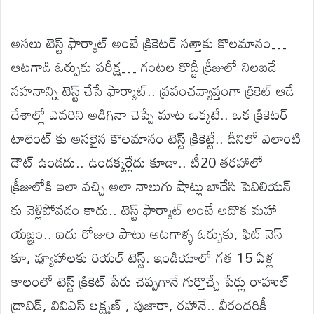
అసలు టెస్ట్ ఫార్మాట్ అంటే క్రికెటర్ సత్తాకు కొలమానం…
ఆటగాడి ఓర్పుకు పరీక్ష… గంటల కొద్దీ క్రీజులో నిలబడే
సహనాన్ని టెస్ట్ చేసే ఫార్మాట్.. ప్రపంచవ్యాప్తంగా క్రికెట్ ఆడే
దేశాల్లో ఎవరిని అడిగినా చెప్పే మాట ఒక్కటే.. ఒక క్రికెటర్
టాలెంట్ కు అసలైన కొలమానం టెస్ట్ క్రికెట్టే.. దీనిలో ఎలాంటి
డౌట్ ఉండదు.. ఉండక్కర్లేదు కూడా.. టీ20 తరహాలో
క్రీజులోకి ఇలా వచ్చి అలా నాలుగు షాట్లు బాదేసి పెవిలియన్
కు వెళ్లిపోవడం కాదు.. టెస్ట్ ఫార్మాట్ అంటే అదొక మహా
యజ్ఞం.. ఐదు రోజుల పాటు ఆటగాళ్ళ ఓర్పుకు, ఫిట్ నెస్
కూ, వ్యూహాలకు రియల్ టెస్ట్. ఇండియాలో గత 15 ఏళ్ల
కాలంలో టెస్ట్ క్రికెట్ పేరు చెప్పగానే గుర్తొచ్చే పేర్లు రాహుల్
ద్రావిడ్, వివిఎస్ లక్ష్మణ్ , పుజారా, రహానే.. వీరందరికీ