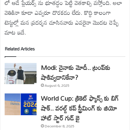
లో ఆడే ప్లేయర్స్ ను భూతద్దం పెట్టి వెతకాల్సి వస్తోంది. అలా
వెతికినా కూడా ఎవ్వరూ దొరకడం లేదు. కొద్ది కాలంగా
టెస్టుల్లో మన ప్రదర్శన చూసినవారు ఎవరైనా మొదట చెప్పే
మాట ఇదే.
Related Articles
Modi: చైనాకు మోదీ.. ట్రంప్‌కు
షాకివ్వడానికేనా?
August 6, 2025
World Cup: క్రికెట్ ఫ్యాన్స్ కు బిగ్
షాక్.. వరల్డ్ కప్ స్ట్రీమింగ్ కు జియో
హాట్ స్టార్ గుడ్ బై
December 8, 2025