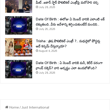
మీట్..ఐకాన్ స్టార్ పొలిటికల్ ఎంట్రీపై మరోసారి చర్చ
July 28, 2026
Date Of Birth : ఈరోజు ఏ నెంబర్ వారికి ఎలాంటి లక్
దక్కుతుంది..వీరు ఆవేశాన్ని తగ్గించుకుంటేనే మంచిది..
July 26, 2026
Trisha : త్రిష పొలిటికల్ ఎంట్రీ ?.. మధురైలో పోస్టర్లు
అదే కన్ఫమ్ చేస్తున్నాయా?
August 4, 2026
Date Of Birth : ఏ నెంబర్ వారికి మనీ, కెరీర్ పరంగా
గ్రాండ్ సక్సెస్? వారి అదృష్టం ఎలా ఉండబోతోంది?
July 28, 2026