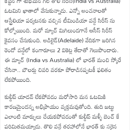
కెప్టెన్ గా శుభమన్ గిల్ తొలి సిరీస్(India vs Australia)
ఓటమిని ఖాతాలో వేసుకున్నాడు. ఎన్నో అంచనాలతో
ఆస్ట్రేలియా పర్యటనకు వచ్చిన టీమిండియా వన్డే సిరీస్ ను
కోల్పోయింది. మరో మ్యాచ్ మిగిలుండగానే ఆసీస్ సిరీస్
కైవసం చేసుకుంది. అడిలైడ్(Adelaide) వేదికగా జరిగిన
రెండో వన్డేలో కంగారూలు 2 వికెట్ల తేడాతో గెలుపొందారు.
ఈ మ్యాచ్ (India vs Australia) లో భారత్ మంచి స్కోరే
చేసినా.. బౌలర్లు చివరి వరకూ పోరాడినప్పటకీ ఫలితం
లేకపోయింది.
కుల్దీప్ యాదవ్ లేకపోవడం మరోసారి మన ఓటమికి
కారణమైందన్న అభిప్రాయం వ్యక్తమవుతోంది. తుది జట్టు
ఎలాంటి మార్పులు చేయకపోవడంతో కుల్దీప్ మళ్ళీ బెంచ్ కే
పరిమితమయ్యాడు. తొలి వన్డే తరహాలోనే భారత్ కు సరైన