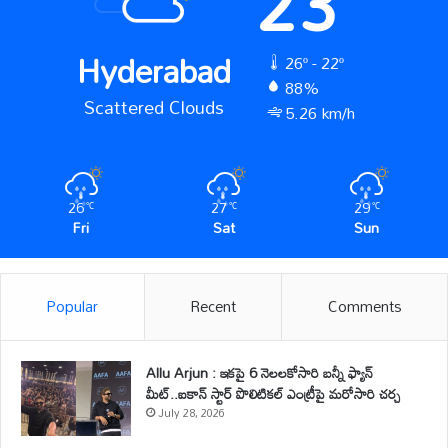
23
Hyderabad
26º - 22º
88%
Scattered Clouds
5.26 km/h
26
27
29
℃
℃
℃
Fri
Sat
Sun
Popular
Recent
Comments
Allu Arjun : ఇకపై 6 నెలలకోసారి బన్నీ ఫ్యాన్
మీట్..ఐకాన్ స్టార్ పొలిటికల్ ఎంట్రీపై మరోసారి చర్చ
July 28, 2026