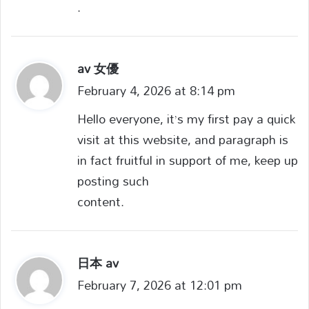
.
av 女優
s
February 4, 2026 at 8:14 pm
a
y
Hello everyone, it’s my first pay a quick
s
visit at this website, and paragraph is
:
in fact fruitful in support of me, keep up
posting such
content.
日本 av
s
February 7, 2026 at 12:01 pm
a
y