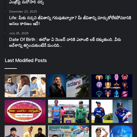
ఎంట్రీపై మరోసారి చర్చ
December 22, 2025
Life: మీకు నచ్చని జీవితాన్ని గడుపుతున్నారా? మీ జీవితాన్ని మార్చుకోలేకపోవడానికి
అసలు కారణం ఇదే!
July 26, 2026
Date Of Birth : ఈరోజు ఏ నెంబర్ వారికి ఎలాంటి లక్ దక్కుతుంది..వీరు
ఆవేశాన్ని తగ్గించుకుంటేనే మంచిది..
Last Modified Posts