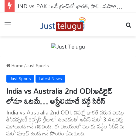
IND vs PAK : ఒకే గ్రూప్‌లో భారత్, పాక్ ..మహిళల ఆసియాకప్ షెడ్యూల్ విడుదల
Menu
Se
Home
/
Just Sports
Just Sports
Latest News
India vs Australia 2nd ODI:అడిలైడ్
లోనూ ఓటమే… ఆస్ట్రేలియాదే వన్డే సిరీస్
India vs Australia 2nd ODI: చివర్లో భారత్ వరుస వికెట్లు
తీసినప్పటకీ కన్నోలీ క్రీజులో ఉండడంతో ఆసీస్ మరో 3.4 ఓవర్లు
మిగిలుండగానే గెలిచింది. ఈ విజయంతో మూడు వన్డేల సిరీస్ ను
మరో మ్యాచ్ ఉండగానే సొంతం చేసుకుంది.