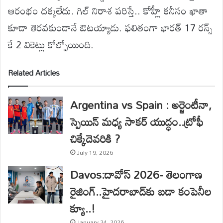
ఆరంభం దక్కలేదు. గిల్ నిరాశ పరిస్తే.. కోహ్లీ కనీసం ఖాతా
కూడా తెరవకుండానే ఔటయ్యాడు. ఫలితంగా భారత్ 17 రన్స్
కే 2 వికెట్లు కోల్పోయింది.
Related Articles
Argentina vs Spain : అర్జెంటీనా,
స్పెయిన్ మధ్య సాకర్ యుద్ధం..ట్రోఫీ
చిక్కేదెవరికి ?
July 19, 2026
Davos:దావోస్ 2026- తెలంగాణ
రైజింగ్..హైదరాబాద్‌కు బడా కంపెనీల
క్యూ..!
January 24, 2026