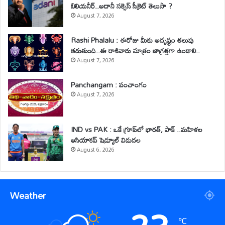
బిలియనీర్..అదానీ సక్సెస్ సీక్రెట్ తెలుసా ?
August 7, 2026
Rashi Phalalu : ఈరోజు మీకు అదృష్టం తలుపు
తడుతుంది..ఈ రాశివారు మాత్రం జాగ్రత్తగా ఉండాలి..
August 7, 2026
Panchangam : పంచాంగం
August 7, 2026
IND vs PAK : ఒకే గ్రూప్‌లో భారత్, పాక్ ..మహిళల
ఆసియాకప్ షెడ్యూల్ విడుదల
August 6, 2026
Weather
℃