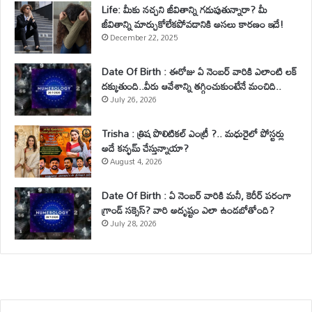
Life: మీకు నచ్చని జీవితాన్ని గడుపుతున్నారా? మీ
జీవితాన్ని మార్చుకోలేకపోవడానికి అసలు కారణం ఇదే!
December 22, 2025
Date Of Birth : ఈరోజు ఏ నెంబర్ వారికి ఎలాంటి లక్
దక్కుతుంది..వీరు ఆవేశాన్ని తగ్గించుకుంటేనే మంచిది..
July 26, 2026
Trisha : త్రిష పొలిటికల్ ఎంట్రీ ?.. మధురైలో పోస్టర్లు
అదే కన్ఫమ్ చేస్తున్నాయా?
August 4, 2026
Date Of Birth : ఏ నెంబర్ వారికి మనీ, కెరీర్ పరంగా
గ్రాండ్ సక్సెస్? వారి అదృష్టం ఎలా ఉండబోతోంది?
July 28, 2026