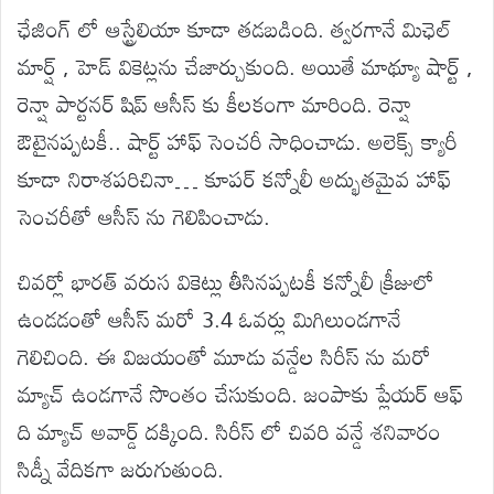
ఛేజింగ్ లో ఆస్ట్రేలియా కూడా తడబడింది. త్వరగానే మిఛెల్
మార్ష్ , హెడ్ వికెట్లను చేజార్చుకుంది. అయితే మాథ్యూ షార్ట్ ,
రెన్షా పార్టనర్ షిప్ ఆసీస్ కు కీలకంగా మారింది. రెన్షా
ఔటైనప్పటకీ.. షార్ట్ హాఫ్ సెంచరీ సాధించాడు. అలెక్స్ క్యారీ
కూడా నిరాశపరిచినా… కూపర్ కన్నోలీ అద్భుతమైవ హాఫ్
సెంచరీతో ఆసీస్ ను గెలిపించాడు.
చివర్లో భారత్ వరుస వికెట్లు తీసినప్పటకీ కన్నోలీ క్రీజులో
ఉండడంతో ఆసీస్ మరో 3.4 ఓవర్లు మిగిలుండగానే
గెలిచింది. ఈ విజయంతో మూడు వన్డేల సిరీస్ ను మరో
మ్యాచ్ ఉండగానే సొంతం చేసుకుంది. జంపాకు ప్లేయర్ ఆఫ్
ది మ్యాచ్ అవార్డ్ దక్కింది. సిరీస్ లో చివరి వన్డే శనివారం
సిడ్నీ వేదికగా జరుగుతుంది.