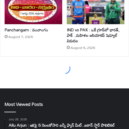
Most Viewed Posts
July 28, 2026
Allu Arjun : ఇకపై 6 నెలలకోసారి బన్నీ ఫ్యాన్ మీట్..ఐకాన్ స్టార్ పొలిటికల్