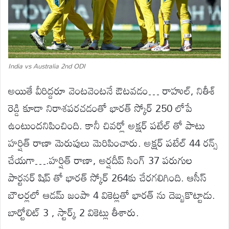
India vs Australia 2nd ODI
అయితే వీరిద్దరూ వెంటవెంటనే ఔటవడం… రాహుల్, నితీశ్
రెడ్డి కూడా నిరాశపరచడంతో భారత్ స్కోర్ 250 లోపే
ఉంటుందనిపించింది. కానీ చివర్లో అక్షర్ పటేల్ తో పాటు
హర్షిత్ రాణా మెరుపులు మెరిపించారు. అక్షర్ పటేల్ 44 రన్స్
చేయగా….హర్షిత్ రాణా, అర్షదీప్ సింగ్ 37 పరుగుల
పార్టనర్ షిప్ తో భారత్ స్కోర్ 264కు చేరగలిగింది. ఆసీస్
బౌలర్లలో ఆడమ్ జంపా 4 వికెట్లతో భారత్ ను దెబ్బకొట్టాడు.
బార్టోలిట్ 3 , స్టార్క్ 2 వికెట్లు తీశారు.