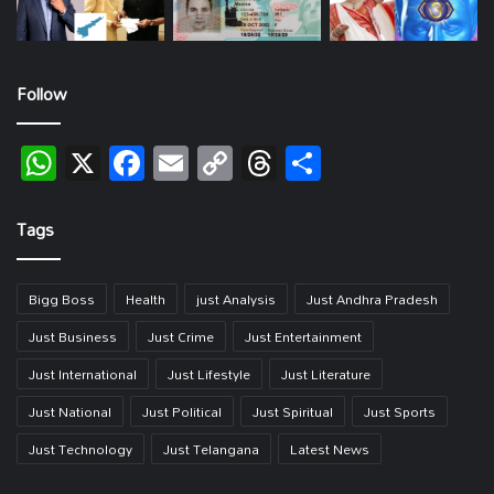
Follow
WhatsApp
X
Facebook
Email
Copy
Threads
Share
Link
Tags
Bigg Boss
Health
just Analysis
Just Andhra Pradesh
Just Business
Just Crime
Just Entertainment
Just International
Just Lifestyle
Just Literature
Just National
Just Political
Just Spiritual
Just Sports
Just Technology
Just Telangana
Latest News