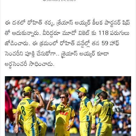
ఈ దశలో రోహిత్ శర్మ, శ్రేయాస్ అయ్యర్ కీలక పార్టనర్ షిప్
తో ఆదుకున్నారు. వీరిద్దరూ మూడో వికెట్ కు 118 పరుగులు
జోడించారు. ఈ క్రమంలో రోహిత్ వన్డేల్లో తన 59 హాఫ్
సెంచరీని పూక్తి చేసుకోగా.. శ్రైయాస్ అయ్యర్ కూడా
అర్థసెంచరీ సాధించాడు.