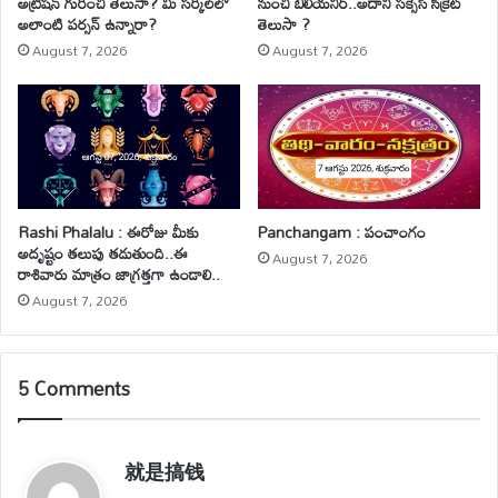
అట్రిషన్ గురించి తెలుసా? మీ సర్కిల్‌లో
నుంచి బిలియనీర్..అదానీ సక్సెస్ సీక్రెట్
అలాంటి పర్సన్ ఉన్నారా?
తెలుసా ?
August 7, 2026
August 7, 2026
Rashi Phalalu : ఈరోజు మీకు
Panchangam : పంచాంగం
అదృష్టం తలుపు తడుతుంది..ఈ
August 7, 2026
రాశివారు మాత్రం జాగ్రత్తగా ఉండాలి..
August 7, 2026
5 Comments
就是搞钱
s