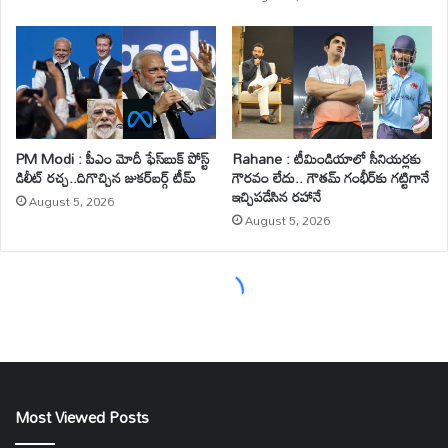
Most Viewed Posts