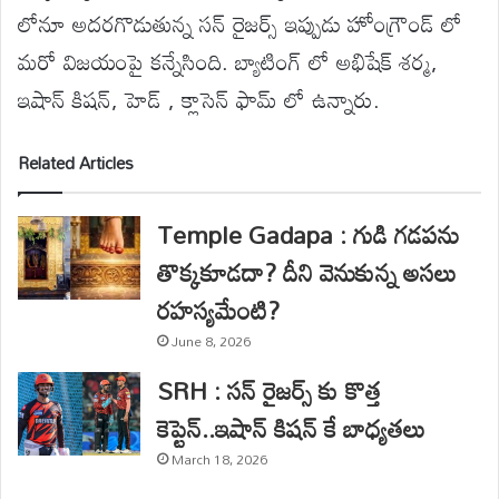
లోనూ అదరగొడుతున్న సన్ రైజర్స్ ఇప్పుడు హోంగ్రౌండ్ లో
మరో విజయంపై కన్నేసింది. బ్యాటింగ్ లో అభిషేక్ శర్మ,
ఇషాన్ కిషన్, హెడ్ , క్లాసెన్ ఫామ్ లో ఉన్నారు.
Related Articles
Temple Gadapa : గుడి గడపను
తొక్కకూడదా? దీని వెనుకున్న అసలు
రహస్యమేంటి?
June 8, 2026
SRH : సన్ రైజర్స్ కు కొత్త
కెప్టెన్..ఇషాన్ కిషన్ కే బాధ్యతలు
March 18, 2026