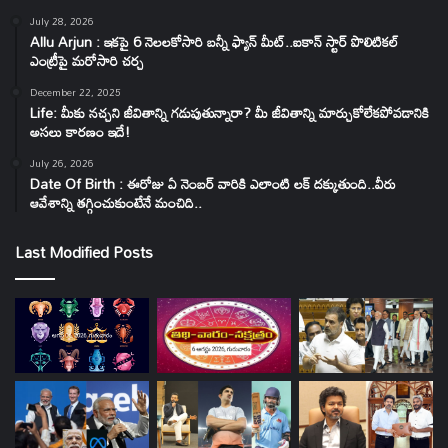
July 28, 2026
Allu Arjun : ఇకపై 6 నెలలకోసారి బన్నీ ఫ్యాన్ మీట్..ఐకాన్ స్టార్ పొలిటికల్
ఎంట్రీపై మరోసారి చర్చ
December 22, 2025
Life: మీకు నచ్చని జీవితాన్ని గడుపుతున్నారా? మీ జీవితాన్ని మార్చుకోలేకపోవడానికి
అసలు కారణం ఇదే!
July 26, 2026
Date Of Birth : ఈరోజు ఏ నెంబర్ వారికి ఎలాంటి లక్ దక్కుతుంది..వీరు
ఆవేశాన్ని తగ్గించుకుంటేనే మంచిది..
Last Modified Posts