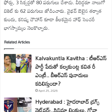
ఫోర్లు, 3 సిక్సర్లతో 80 పరుగులు చేశాడు. వీరిద్దరూ నాలుగో
వికెట్ కు 62 పరుగులు జోడించారు. వైభవ్ ఔటైన తర్వాత
కుందు, కనిష్క చౌహాన్ కూడా కీలకమైన హాఫ్ సెంచరీ
భాగస్వామ్యం నెలకొల్పారు.
Related Articles
Kalvakuntla Kavitha : టీఆర్ఎస్
పార్టీ పేరుతో కల్వకుంట్ల కవిత రీ
ఎంట్రీ.. బీఆర్ఎస్ పునాదులు
కదిలిస్తుందా?
April 25, 2026
Hyderabad : హైదరాబాద్ డ్రగ్స్
నెట్‌వర్క్..సినిమా లింకులు, గోవా