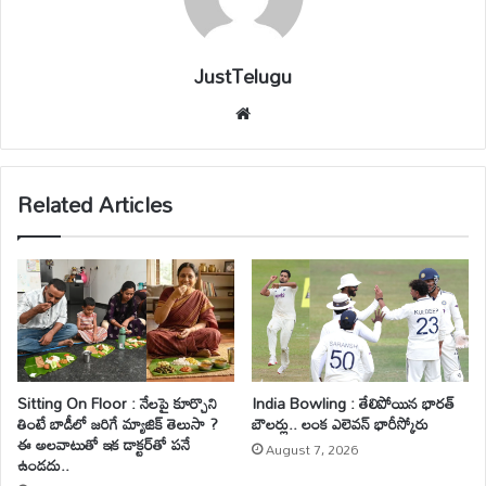
JustTelugu
We
bsi
te
Related Articles
Sitting On Floor : నేలపై కూర్చొని
India Bowling : తేలిపోయిన భారత్
తింటే బాడీలో జరిగే మ్యాజిక్ తెలుసా ?
బౌలర్లు.. లంక ఎలెవన్ భారీస్కోరు
ఈ అలవాటుతో ఇక డాక్టర్‌తో పనే
August 7, 2026
ఉండదు..