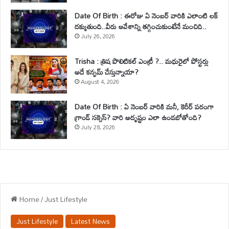
Date Of Birth : ఈరోజు ఏ నెంబర్ వారికి ఎలాంటి లక్
దక్కుతుంది..వీరు ఆవేశాన్ని తగ్గించుకుంటేనే మంచిది..
July 26, 2026
Trisha : త్రిష పొలిటికల్ ఎంట్రీ ?.. మధురైలో పోస్టర్లు
అదే కన్ఫమ్ చేస్తున్నాయా?
August 4, 2026
Date Of Birth : ఏ నెంబర్ వారికి మనీ, కెరీర్ పరంగా
గ్రాండ్ సక్సెస్? వారి అదృష్టం ఎలా ఉండబోతోంది?
July 28, 2026