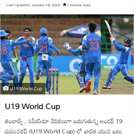
Last Updated: January 18, 2026
1 minute read
U19 World Cup
U19 World Cup
జింబాబ్వే , నమీబియా వేదికలుగా జరుగుతున్న అండర్ 19
ప్రపంచకప్ (U19 World Cup) లో భారత యువ జట్టు