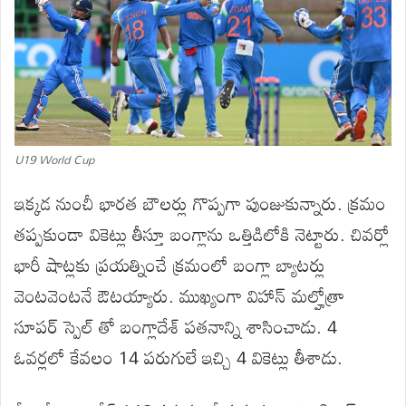
U19 World Cup
ఇక్కడ నుంచీ భారత బౌలర్లు గొప్పగా పుంజుకున్నారు. క్రమం
తప్పకుండా వికెట్లు తీస్తూ బంగ్లాను ఒత్తిడిలోకి నెట్టారు. చివర్లో
భారీ షాట్లకు ప్రయత్నించే క్రమంలో బంగ్లా బ్యాటర్లు
వెంటవెంటనే ఔటయ్యారు. ముఖ్యంగా విహాన్ మల్హోత్రా
సూపర్ స్పెల్ తో బంగ్లాదేశ్ పతనాన్ని శాసించాడు. 4
ఓవర్లలో కేవలం 14 పరుగులే ఇచ్చి 4 వికెట్లు తీశాడు.