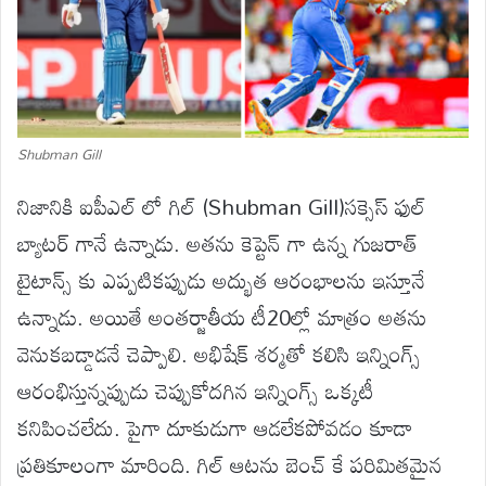
Shubman Gill
నిజానికి ఐపీఎల్ లో గిల్ (Shubman Gill)సక్సెస్ ఫుల్
బ్యాటర్ గానే ఉన్నాడు. అతను కెప్టెన్ గా ఉన్న గుజరాత్
టైటాన్స్ కు ఎప్పటికప్పుడు అద్భుత ఆరంభాలను ఇస్తూనే
ఉన్నాడు. అయితే అంతర్జాతీయ టీ20ల్లో మాత్రం అతను
వెనుకబడ్డాడనే చెప్పాలి. అభిషేక్ శర్మతో కలిసి ఇన్నింగ్స్
ఆరంభిస్తున్నప్పుడు చెప్పుకోదగిన ఇన్నింగ్స్ ఒక్కటీ
కనిపించలేదు. పైగా దూకుడుగా ఆడలేకపోవడం కూడా
ప్రతికూలంగా మారింది. గిల్ ఆటను బెంచ్ కే పరిమితమైన