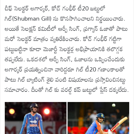
చీఫ్ సెలక్టర్ అగార్కర్, కోచ్ గంభీర్ టీ20 జట్టులో
గిల్(Shubman Gill) ను కొనసాగించాలని నిర్ణయించారు.
అయితే సెలక్షన్ కమిటీలో ఆర్పీ సింగ్, ప్రగ్యాన్ ఓజాతో పాటు
మరో సెలక్టర్ మాత్రం వ్యతిరేకించారు. కోచ్ గంభీర్ గట్టిగా
పట్టుబట్టినా కూడా మెజార్టీ సెలక్టర్ల అభిప్రాయానికి తలొగ్గక
తప్పలేదు. ఒకదశలో ఆర్పీ సింగ్, ఓజాలను ఒప్పించేందుకు
అగార్కర్ ప్రయత్నించినా వారిద్దరూ గిల్ టీ20 గణాంకాలతో
పాటు గిల్ బ్యాటింగ్ శైలి వంటి విషయాలను ప్రస్తావించినట్టు
సమాచారం. దీంతో గిల్ కు వరల్డ్ కప్ జట్టులో ప్లేస్ దక్కలేదు.