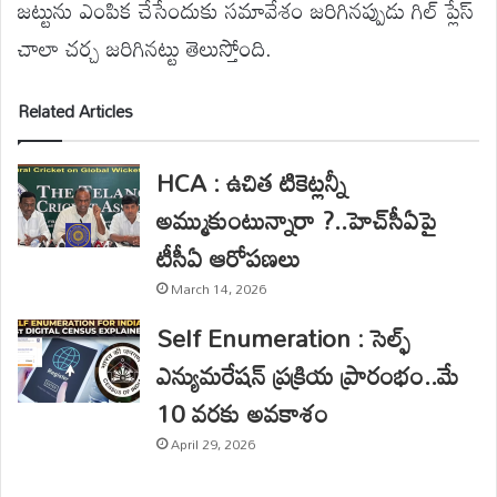
జట్టును ఎంపిక చేసేందుకు సమావేశం జరిగినప్పుడు గిల్ ప్లేస్
చాలా చర్చ జరిగినట్టు తెలుస్తోంది.
Related Articles
HCA : ఉచిత టికెట్లన్నీ
అమ్ముకుంటున్నారా ?..హెచ్‌సీఏపై
టీసీఏ ఆరోపణలు
March 14, 2026
Self Enumeration : సెల్ఫ్
ఎన్యుమరేషన్ ప్రక్రియ ప్రారంభం..మే
10 వరకు అవకాశం
April 29, 2026