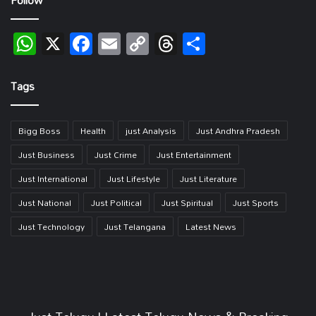
WhatsApp
X
Facebook
Email
Copy
Threads
Share
Link
Tags
Bigg Boss
Health
just Analysis
Just Andhra Pradesh
Just Business
Just Crime
Just Entertainment
Just International
Just Lifestyle
Just Literature
Just National
Just Political
Just Spiritual
Just Sports
Just Technology
Just Telangana
Latest News