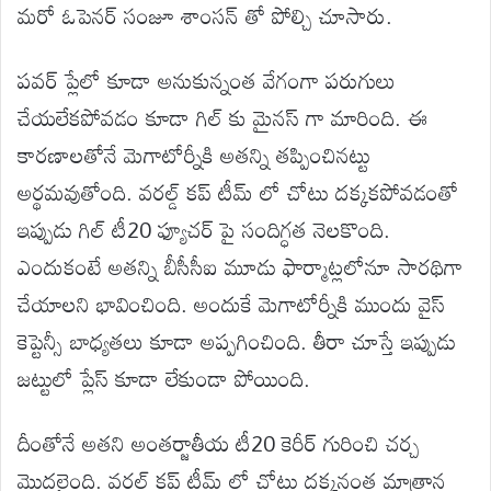
మరో ఓపెనర్ సంజూ శాంసన్ తో పోల్చి చూసారు.
పవర్ ప్లేలో కూడా అనుకున్నంత వేగంగా పరుగులు
చేయలేకపోవడం కూడా గిల్ కు మైనస్ గా మారింది. ఈ
కారణాలతోనే మెగాటోర్నీకి అతన్ని తప్పించినట్టు
అర్థమవుతోంది. వరల్డ్ కప్ టీమ్ లో చోటు దక్కకపోవడంతో
ఇప్పుడు గిల్ టీ20 ఫ్యూచర్ పై సందిగ్ధత నెలకొంది.
ఎందుకంటే అతన్ని బీసీసీఐ మూడు ఫార్మాట్లలోనూ సారథిగా
చేయాలని భావించింది. అందుకే మెగాటోర్నీకి ముందు వైస్
కెప్టెన్సీ బాధ్యతలు కూడా అప్పగించింది. తీరా చూస్తే ఇప్పుడు
జట్టులో ప్లేస్ కూడా లేకుండా పోయింది.
దీంతోనే అతని అంతర్జాతీయ టీ20 కెరీర్ గురించి చర్చ
మొదలైంది. వరల్డ్ కప్ టీమ్ లో చోటు దక్కనంత మాత్రాన