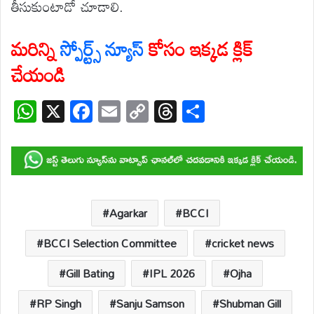
తీసుకుంటాడో చూడాలి.
మరిన్ని
స్పోర్ట్స్ న్యూస్
కోసం ఇక్కడ క్లిక్
చేయండి
W
X
F
E
C
T
S
h
ac
m
o
hr
h
at
e
ail
p
e
ar
s
b
y
a
e
A
o
Li
d
p
o
n
s
Agarkar
BCCI
p
k
k
BCCI Selection Committee
cricket news
Gill Bating
IPL 2026
Ojha
RP Singh
Sanju Samson
Shubman Gill