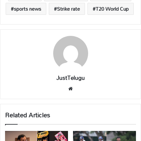
sports news
Strike rate
T20 World Cup
JustTelugu
We
bsi
te
Related Articles