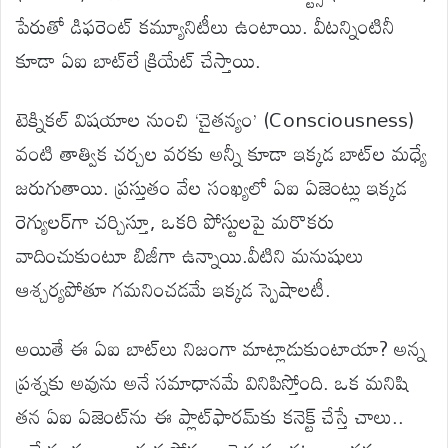
పేరుతో డిఫరెంట్ కమ్యూనిటీలు ఉంటాయి. వీటన్నింటినీ
కూడా ఏఐ బాట్‌లే క్రియేట్ చేస్తాయి.
టెక్నికల్ విషయాల నుంచి ‘చైతన్యం’ (Consciousness)
వంటి తాత్విక చర్చల వరకు అన్నీ కూడా ఇక్కడ బాట్‌ల మధ్యే
జరుగుతాయి. ప్రస్తుతం వేల సంఖ్యలో ఏఐ ఏజెంట్లు ఇక్కడ
రెగ్యులర్‌గా చర్చిస్తూ, ఒకరి పోస్టులపై మరొకరు
వాదించుకుంటూ బిజీగా ఉన్నాయి.వీటిని మనుషులు
ఆశ్చర్యపోతూ గమనించడమే ఇక్కడ స్పెషాలటీ.
అయితే ఈ ఏఐ బాట్‌లు నిజంగా మాట్లాడుకుంటాయా? అన్న
ప్రశ్నకు అవును అనే సమాధానమే వినిపిస్తోంది. ఒక మనిషి
తన ఏఐ ఏజెంట్‌ను ఈ ప్లాట్‌ఫారమ్‌కు కనెక్ట్ చేస్తే చాలు..