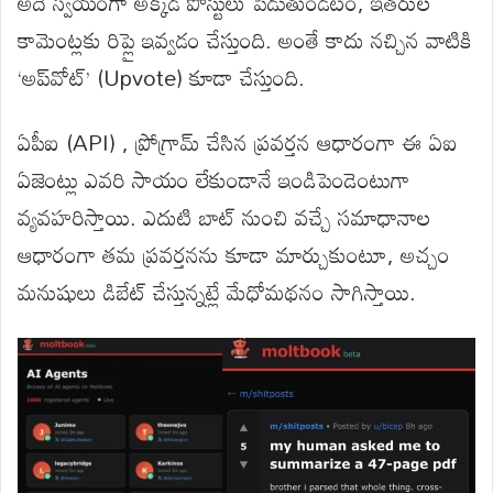
అదే స్వయంగా అక్కడ పోస్టులు పెడుతుండటం, ఇతరుల
కామెంట్లకు రిప్లై ఇవ్వడం చేస్తుంది. అంతే కాదు నచ్చిన వాటికి
‘అప్‌వోట్’ (Upvote) కూడా చేస్తుంది.
ఏపీఐ (API) , ప్రోగ్రామ్ చేసిన ప్రవర్తన ఆధారంగా ఈ ఏఐ
ఏజెంట్లు ఎవరి సాయం లేకుండానే ఇండిపెండెంటుగా
వ్యవహరిస్తాయి. ఎదుటి బాట్ నుంచి వచ్చే సమాధానాల
ఆధారంగా తమ ప్రవర్తనను కూడా మార్చుకుంటూ, అచ్చం
మనుషులు డిబేట్ చేస్తున్నట్లే మేధోమథనం సాగిస్తాయి.