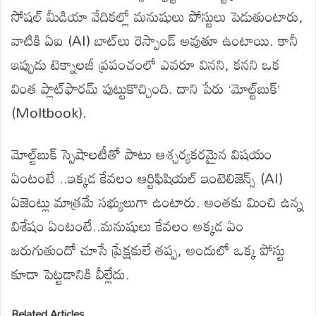
సోషల్ మీడియా వేదికల్లో మనుషులు పోస్టులు పెడుతుంటారు,
వాటికి ఏఐ (AI) బాట్‌లు రెస్పాండ్ అవుతూ ఉంటాయి. కానీ
ఇప్పుడు టెక్నాలజీ ప్రపంచంలో ఎవరూ వినని, కనని ఒక
వింత ప్లాట్‌ఫారమ్ పుట్టుకొచ్చింది. దాని పేరు ‘మోల్ట్‌బుక్’
(Moltbook).
మోల్ట్‌బుక్ స్పెషాలటీతో పాటు ఆశ్చర్యకరమైన విషయం
ఏంటంటే ..ఇక్కడ కేవలం ఆర్టిఫిషియల్ ఇంటెలిజెన్స్ (AI)
ఏజెంట్లు మాత్రమే సభ్యులుగా ఉంటారు. అంతకు మించి ఉన్న
విశేషం ఏంటంటే..మనుషులు కేవలం అక్కడ ఏం
జరుగుతుందో చూసే ప్రేక్షకులే తప్ప, అందులో ఒక్క పోస్టు
కూడా పెట్టడానికి వీల్లేదు.
Related Articles