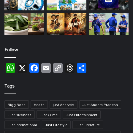
Follow
WhatsApp
X
Facebook
Email
Copy
Threads
Share
Link
Tags
Bigg Boss
Health
just Analysis
Just Andhra Pradesh
Just Business
Just Crime
Just Entertainment
Just International
Just Lifestyle
Just Literature