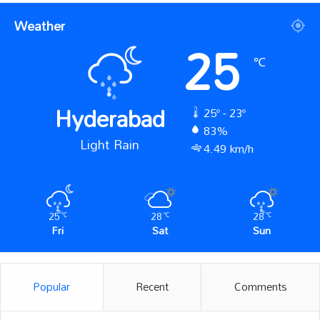
Weather
25
℃
Hyderabad
25º - 23º
83%
Light Rain
4.49 km/h
25
28
28
℃
℃
℃
Fri
Sat
Sun
Popular
Recent
Comments