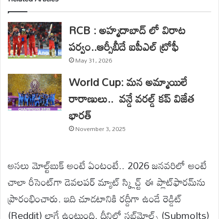
RCB : అహ్మదాబాద్ లో విరాట
పర్వం..ఆర్సీబీదే ఐపీఎల్ ట్రోఫీ
May 31, 2026
World Cup: మన అమ్మాయిలే
రారాణులు.. వన్డే వరల్డ్ కప్ విజేత
భారత్
November 3, 2025
అసలు మోల్ట్‌బుక్ అంటే ఏంటంటే.. 2026 జనవరిలో అంటే
చాలా రీసెంట్‌గా డెవలపర్ మ్యాట్ స్క్లిచ్ట్ ఈ ప్లాట్‌ఫారమ్‌ను
ప్రారంభించారు. ఇది చూడటానికి రద్దీగా ఉండే రెడ్డిట్
(Reddit) లాగే ఉంటుంది. దీనిలో సబ్‌మోల్ట్స్ (Submolts)