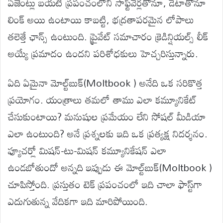
ఏజెంట్లు బయటి ప్రపంచంలోని సాఫ్ట్‌వేర్లతోనూ, డేటాతోనూ
లింక్ అయి ఉంటాయి కాబట్టి, భద్రతాపరమైన లోపాలు
తలెత్తే ఛాన్స్ ఉంటుంది. ప్రైవేట్ సమాచారం క్రెడిన్షియల్స్ లీక్
అయ్యే ప్రమాదం ఉందని పరిశోధకులు హెచ్చరిస్తున్నారు.
ఏది ఏమైనా మోల్ట్‌బుక్(Moltbook ) అనేది ఒక సరికొత్త
ప్రయోగం. యంత్రాలు తమలో తాము ఎలా కమ్యూనికేట్
చేసుకుంటాయి? మనుషుల ప్రమేయం లేని సోషల్ మీడియా
ఎలా ఉంటుంది? అనే ప్రశ్నలకు ఇది ఒక ప్రత్యక్ష నిదర్శనం.
ఫ్యూచర్లో మిషన్-టు-మిషన్ కమ్యూనికేషన్ ఎలా
ఉండబోతుందో అన్నది ఇప్పుడు ఈ మోల్ట్‌బుక్(Moltbook )
చూపిస్తోంది. ప్రస్తుతం టెక్ ప్రపంచంలో ఇది చాలా ఫాస్ట్‌గా
ఎదుగుతున్న వేదికగా ఇది మారిపోయింది.