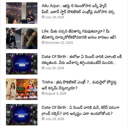
Allu Arjun : ఇకపై 6 నెలలకోసారి బన్నీ ఫ్యాన్
మీట్..ఐకాన్ స్టార్ పొలిటికల్ ఎంట్రీపై మరోసారి చర్చ
July 28, 2026
Life: మీకు నచ్చని జీవితాన్ని గడుపుతున్నారా? మీ
జీవితాన్ని మార్చుకోలేకపోవడానికి అసలు కారణం ఇదే!
December 22, 2025
Date Of Birth : ఈరోజు ఏ నెంబర్ వారికి ఎలాంటి లక్
దక్కుతుంది..వీరు ఆవేశాన్ని తగ్గించుకుంటేనే మంచిది..
July 26, 2026
Trisha : త్రిష పొలిటికల్ ఎంట్రీ ?.. మధురైలో పోస్టర్లు
అదే కన్ఫమ్ చేస్తున్నాయా?
August 4, 2026
Date Of Birth : ఏ నెంబర్ వారికి మనీ, కెరీర్ పరంగా
గ్రాండ్ సక్సెస్? వారి అదృష్టం ఎలా ఉండబోతోంది?
July 28, 2026