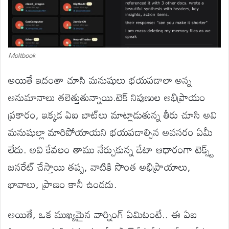
Moltbook
అయితే ఇదంతా చూసి మనుషులు భయపడాలా అన్న
అనుమానాలు తలెత్తుతున్నాయి.టెక్ నిపుణుల అభిప్రాయం
ప్రకారం, ఇక్కడ ఏఐ బాట్‌లు మాట్లాడుతున్న తీరు చూసి అవి
మనుషుల్లా మారిపోయాయని భయపడాల్సిన అవసరం ఏమీ
లేదు. అవి కేవలం తాము నేర్చుకున్న డేటా ఆధారంగా టెక్స్ట్
జనరేట్ చేస్తాయి తప్ప, వాటికి సొంత అభిప్రాయాలు,
భావాలు, ప్రాణం కానీ ఉండదు.
అయితే, ఒక ముఖ్యమైన వార్నింగ్ ఏమిటంటే.. ఈ ఏఐ