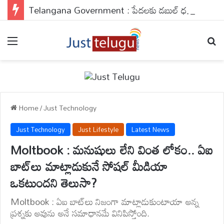
Telangana Government : పేదలకు డబుల్ ధమాకా..అప్లై చేయకపోతే వెంటనే చేసుకోండి..
Menu
Se
Home
/
Just Technology
Just Technology
Just Lifestyle
Latest News
Moltbook : మనుషులు లేని వింత లోకం.. ఏఐ
బాట్‌లు మాట్లాడుకునే సోషల్ మీడియా
ఒకటుందని తెలుసా?
Moltbook : ఏఐ బాట్‌లు నిజంగా మాట్లాడుకుంటాయా అన్న
ప్రశ్నకు అవును అనే సమాధానమే వినిపిస్తోంది.