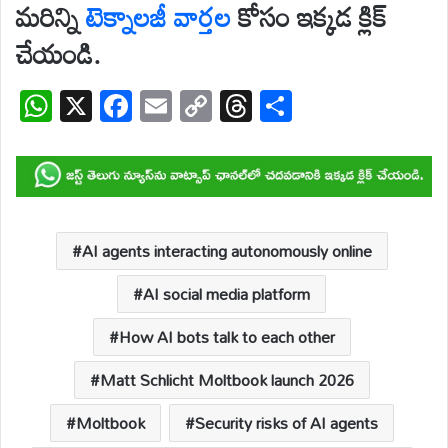
మరిన్ని
టెక్నాలజీ
వార్తల
కోసం ఇక్కడ క్లిక్
చేయండి.
W
X
F
E
C
T
S
h
ac
m
o
hr
h
at
e
ail
p
e
ar
s
b
y
a
e
A
o
Li
d
p
o
n
s
AI agents interacting autonomously online
p
k
k
AI social media platform
How AI bots talk to each other
Matt Schlicht Moltbook launch 2026
Moltbook
Security risks of AI agents