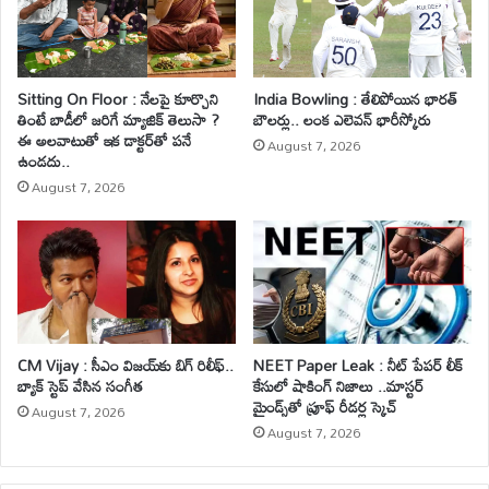
Sitting On Floor : నేలపై కూర్చొని
India Bowling : తేలిపోయిన భారత్
తింటే బాడీలో జరిగే మ్యాజిక్ తెలుసా ?
బౌలర్లు.. లంక ఎలెవన్ భారీస్కోరు
ఈ అలవాటుతో ఇక డాక్టర్‌తో పనే
August 7, 2026
ఉండదు..
August 7, 2026
CM Vijay : సీఎం విజయ్‌కు బిగ్ రిలీఫ్..
NEET Paper Leak : నీట్ పేపర్ లీక్
బ్యాక్ స్టెప్ వేసిన సంగీత
కేసులో షాకింగ్ నిజాలు ..మాస్టర్
మైండ్స్‌తో ప్రూఫ్ రీడర్ల స్కెచ్
August 7, 2026
August 7, 2026