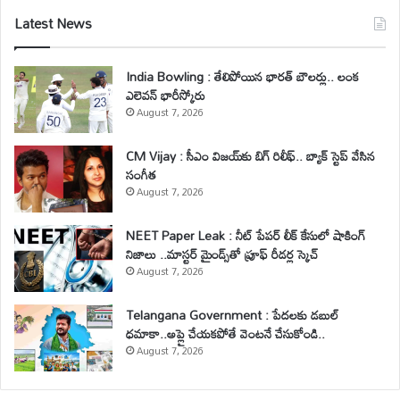
Latest News
India Bowling : తేలిపోయిన భారత్ బౌలర్లు.. లంక
ఎలెవన్ భారీస్కోరు
August 7, 2026
CM Vijay : సీఎం విజయ్‌కు బిగ్ రిలీఫ్.. బ్యాక్ స్టెప్ వేసిన
సంగీత
August 7, 2026
NEET Paper Leak : నీట్ పేపర్ లీక్ కేసులో షాకింగ్
నిజాలు ..మాస్టర్ మైండ్స్‌తో ప్రూఫ్ రీడర్ల స్కెచ్
August 7, 2026
Telangana Government : పేదలకు డబుల్
ధమాకా..అప్లై చేయకపోతే వెంటనే చేసుకోండి..
August 7, 2026