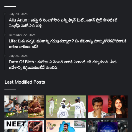
July 28, 2026
Allu Arjun : ఇకపై 6 నెలలకోసారి బన్నీ ఫ్యాన్ మీట్..ఐకాన్ స్టార్ పొలిటికల్
ఎంట్రీపై మరోసారి చర్చ
December 22, 2025
Life: మీకు నచ్చని జీవితాన్ని గడుపుతున్నారా? మీ జీవితాన్ని మార్చుకోలేకపోవడానికి
అసలు కారణం ఇదే!
July 26, 2026
Date Of Birth : ఈరోజు ఏ నెంబర్ వారికి ఎలాంటి లక్ దక్కుతుంది..వీరు
ఆవేశాన్ని తగ్గించుకుంటేనే మంచిది..
Last Modified Posts