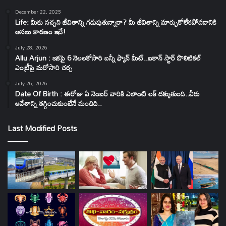
December 22, 2025
Life: మీకు నచ్చని జీవితాన్ని గడుపుతున్నారా? మీ జీవితాన్ని మార్చుకోలేకపోవడానికి
అసలు కారణం ఇదే!
July 28, 2026
Allu Arjun : ఇకపై 6 నెలలకోసారి బన్నీ ఫ్యాన్ మీట్..ఐకాన్ స్టార్ పొలిటికల్
ఎంట్రీపై మరోసారి చర్చ
July 26, 2026
Date Of Birth : ఈరోజు ఏ నెంబర్ వారికి ఎలాంటి లక్ దక్కుతుంది..వీరు
ఆవేశాన్ని తగ్గించుకుంటేనే మంచిది..
Last Modified Posts