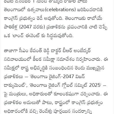
రేపటి డిసెంబర్ 1 నుంచి తొమ్మిది రోజుల పాటు
తెలంగాణలో ఉత్సవాలు(celebrations) జరిపించడానికి
కాంగ్రెస్ ప్రభుత్వం రెడీ అవుతోంది. తెలంగాణకు రాబోయే
పాతికేళ్ల (2047 వరకు) ప్రణాళికను ప్రపంచానికి చాటి చెప్పే
ఒక ‘లాంచ్‌ ఈవెంట్ కు సిద్ధమవుతోంది.
తాజాగా సీఎం రేవంత్ రెడ్డి డాక్టర్ బీఆర్ అంబేద్కర్
సచివాలయంలో కీలక సమీక్షా సమావేశం నిర్వహించారు. ఈ
సమీక్షలో రాష్ట్ర అభివృద్ధికి సంబంధించిన రెండు ముఖ్యమైన
ప్రణాళికలు – ‘తెలంగాణ రైజింగ్-2047 విజన్
డాక్యుమెంట్’, ‘తెలంగాణ రైజింగ్ గ్లోబల్ సమ్మిట్ 2025’ –
పై మంత్రులు, అధికారులతో కూలంకషంగా చర్చించారు. ఈ
ప్రణాళికల అమలుతో పాటు, రాష్ట్రంలో కాంగ్రెస్ ప్రభుత్వం
అధికారంలోకి వచ్చి రెండేళ్లు పూర్తయిన సందర్భాన్ని