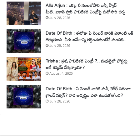
Allu Arjun : ఇకపై 6 నెలలకోసారి బన్నీ ఫ్యాన్
మీట్..ఐకాన్ స్టార్ పొలిటికల్ ఎంట్రీపై మరోసారి చర్చ
July 28, 2026
Date Of Birth : ఈరోజు ఏ నెంబర్ వారికి ఎలాంటి లక్
దక్కుతుంది..వీరు ఆవేశాన్ని తగ్గించుకుంటేనే మంచిది..
July 26, 2026
Trisha : త్రిష పొలిటికల్ ఎంట్రీ ?.. మధురైలో పోస్టర్లు
అదే కన్ఫమ్ చేస్తున్నాయా?
August 4, 2026
Date Of Birth : ఏ నెంబర్ వారికి మనీ, కెరీర్ పరంగా
గ్రాండ్ సక్సెస్? వారి అదృష్టం ఎలా ఉండబోతోంది?
July 28, 2026