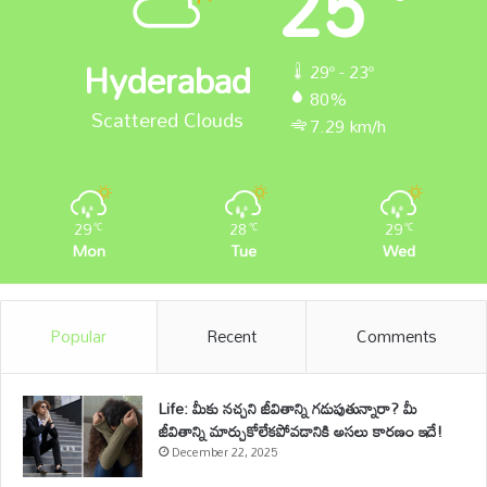
25
Hyderabad
29º - 23º
80%
Scattered Clouds
7.29 km/h
29
28
29
℃
℃
℃
Mon
Tue
Wed
Popular
Recent
Comments
Life: మీకు నచ్చని జీవితాన్ని గడుపుతున్నారా? మీ
జీవితాన్ని మార్చుకోలేకపోవడానికి అసలు కారణం ఇదే!
December 22, 2025