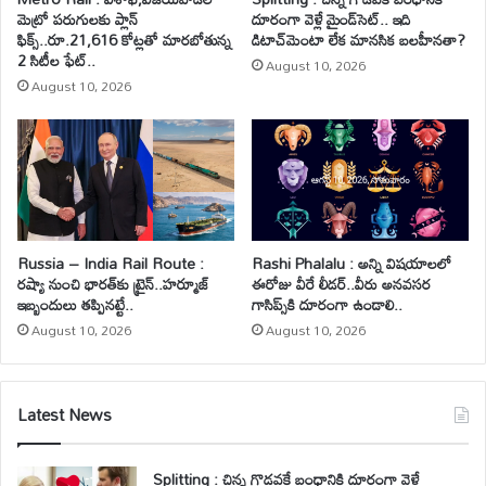
మెట్రో పరుగులకు ప్లాన్
దూరంగా వెళ్లే మైండ్‌సెట్.. ఇది
ఫిక్స్..రూ.21,616 కోట్లతో మారబోతున్న
డిటాచ్‌మెంటా లేక మానసిక బలహీనతా?
2 సిటీల ఫేట్..
August 10, 2026
August 10, 2026
Russia – India Rail Route :
Rashi Phalalu : అన్ని విషయాలలో
రష్యా నుంచి భారత్‌కు ట్రైన్..హర్మూజ్
ఈరోజు వీరే లీడర్‌..వీరు అనవసర
ఇబ్బందులు తప్పినట్టే..
గాసిప్స్‌కి దూరంగా ఉండాలి..
August 10, 2026
August 10, 2026
Latest News
Splitting : చిన్న గొడవకే బంధానికి దూరంగా వెళ్లే