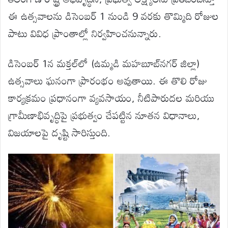
ఈ ఉత్సవాలను డిసెంబర్ 1 నుండి 9 వరకు తొమ్మిది రోజుల
పాటు వివిధ ప్రాంతాల్లో నిర్వహించనున్నారు.
డిసెంబర్ 1న మక్తల్‌లో (ఉమ్మడి మహబూబ్‌నగర్ జిల్లా)
ఉత్సవాలు ఘనంగా ప్రారంభం అవుతాయి. ఈ తొలి రోజు
కార్యక్రమం ప్రధానంగా వ్యవసాయం, నీటిపారుదల మరియు
గ్రామీణాభివృద్ధిపై ప్రభుత్వం చేపట్టిన నూతన విధానాలు,
విజయాలపై దృష్టి సారిస్తుంది.