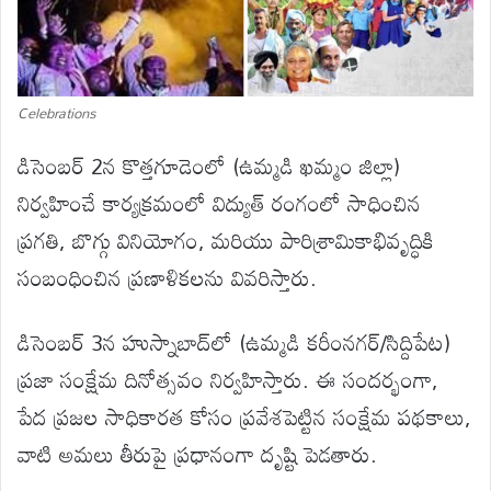
Celebrations
డిసెంబర్ 2న కొత్తగూడెంలో (ఉమ్మడి ఖమ్మం జిల్లా)
నిర్వహించే కార్యక్రమంలో విద్యుత్ రంగంలో సాధించిన
ప్రగతి, బొగ్గు వినియోగం, మరియు పారిశ్రామికాభివృద్ధికి
సంబంధించిన ప్రణాళికలను వివరిస్తారు.
డిసెంబర్ 3న హుస్నాబాద్‌లో (ఉమ్మడి కరీంనగర్/సిద్దిపేట)
ప్రజా సంక్షేమ దినోత్సవం నిర్వహిస్తారు. ఈ సందర్భంగా,
పేద ప్రజల సాధికారత కోసం ప్రవేశపెట్టిన సంక్షేమ పథకాలు,
వాటి అమలు తీరుపై ప్రధానంగా దృష్టి పెడతారు.