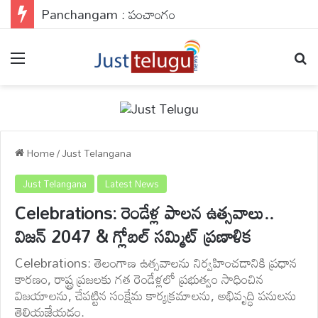
Panchangam : పంచాంగం
Menu
Se
Home
/
Just Telangana
Just Telangana
Latest News
Celebrations: రెండేళ్ల పాలన ఉత్సవాలు..
విజన్ 2047 & గ్లోబల్ సమ్మిట్ ప్రణాళిక
Celebrations: తెలంగాణ ఉత్సవాలను నిర్వహించడానికి ప్రధాన
కారణం, రాష్ట్ర ప్రజలకు గత రెండేళ్లలో ప్రభుత్వం సాధించిన
విజయాలను, చేపట్టిన సంక్షేమ కార్యక్రమాలను, అభివృద్ధి పనులను
తెలియజేయడం.