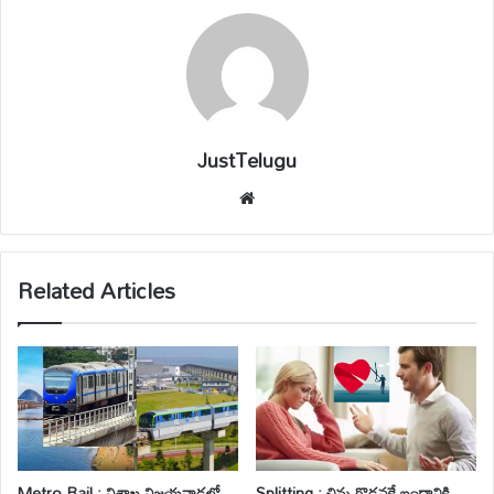
JustTelugu
We
bsi
te
Related Articles
Metro Rail : విశాఖ,విజయవాడలో
Splitting : చిన్న గొడవకే బంధానికి