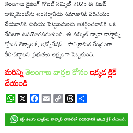
తెలంగాణ రైజింగ్ గ్లోబల్ సమ్మిట్ 2025 ఈ విజన్
డాక్యుమెంట్‌ను అంతర్జాతీయ సమాజానికి పరిచయం
చేయడానికి మరియు పెట్టుబడులను ఆకర్షించడానికి ఒక
వేదికగా ఉపయోగపడుతుంది. ఈ సమ్మిట్ ద్వారా రాష్ట్రాన్ని
గ్లోబల్ టెక్నాలజీ, ఇన్నోవేషన్ , పారిశ్రామిక కేంద్రంగా
తీర్చిదిద్దాలని ప్రభుత్వం లక్ష్యంగా పెట్టుకుంది.
మరిన్ని
తెలంగాణ వార్తల కోసం
ఇక్కడ క్లిక్
చేయండి
W
X
F
E
C
T
S
h
ac
m
o
hr
h
at
e
ail
p
e
ar
s
b
y
a
e