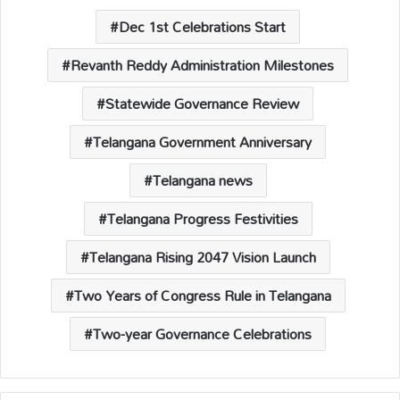
A
o
Li
d
p
o
n
s
Dec 1st Celebrations Start
p
k
k
Revanth Reddy Administration Milestones
Statewide Governance Review
Telangana Government Anniversary
Telangana news
Telangana Progress Festivities
Telangana Rising 2047 Vision Launch
Two Years of Congress Rule in Telangana
Two-year Governance Celebrations