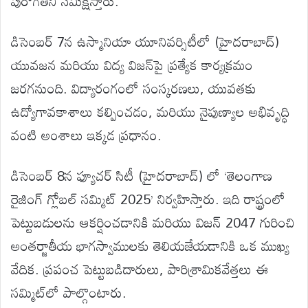
పురోగతిని సమీక్షిస్తారు.
డిసెంబర్ 7న ఉస్మానియా యూనివర్సిటీలో (హైదరాబాద్)
యువజన మరియు విద్య విజన్‌పై ప్రత్యేక కార్యక్రమం
జరగనుంది. విద్యారంగంలో సంస్కరణలు, యువతకు
ఉద్యోగావకాశాలు కల్పించడం, మరియు నైపుణ్యాల అభివృద్ధి
వంటి అంశాలు ఇక్కడ ప్రధానం.
డిసెంబర్ 8న ఫ్యూచర్ సిటీ (హైదరాబాద్) లో ‘తెలంగాణ
రైజింగ్ గ్లోబల్ సమ్మిట్ 2025’ నిర్వహిస్తారు. ఇది రాష్ట్రంలో
పెట్టుబడులను ఆకర్షించడానికి మరియు విజన్ 2047 గురించి
అంతర్జాతీయ భాగస్వాములకు తెలియజేయడానికి ఒక ముఖ్య
వేదిక. ప్రపంచ పెట్టుబడిదారులు, పారిశ్రామికవేత్తలు ఈ
సమ్మిట్‌లో పాల్గొంటారు.