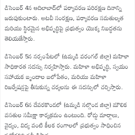
డిసెంబర్ 4న ఆదిలాబాద్‌లో పర్యావరణ పరిరక్షణ దినాన్ని
జరుపుకుంటారు. అటవీ సంరక్షణ, పర్యావరణ సమతుల్యత
మరియు స్థిరమైన అభివృద్ధిపై ప్రభుత్వం యొక్క నిబద్ధతను
తెలియజేస్తారు.
డిసెంబర్ 5న నర్సంపేటలో (ఉమ్మడి వరంగల్ జిల్లా) మహిళా
సాధికారత సదస్సు నిర్వహిస్తారు. మహిళా అభివృద్ధి, స్వయం
సహాయక బృందాల బలోపేతం, మరియు మహిళా
రిజర్వేషన్లపై తీసుకున్న చర్యలను ఈ సదస్సులో చర్చిస్తారు.
డిసెంబర్ 6న దేవరకొండలో (ఉమ్మడి నల్గొండ జిల్లా) మౌలిక
వసతుల సమీక్షా కార్యక్రమం ఉంటుంది. రోడ్డు మార్గాలు,
వైద్యం, విద్య వంటి కీలక రంగాలలో ప్రభుత్వం సాధించిన