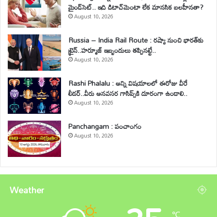
మైండ్‌సెట్.. ఇది డిటాచ్‌మెంటా లేక మానసిక బలహీనతా?
August 10, 2026
Russia – India Rail Route : రష్యా నుంచి భారత్‌కు
ట్రైన్..హర్మూజ్ ఇబ్బందులు తప్పినట్టే..
August 10, 2026
Rashi Phalalu : అన్ని విషయాలలో ఈరోజు వీరే
లీడర్‌..వీరు అనవసర గాసిప్స్‌కి దూరంగా ఉండాలి..
August 10, 2026
Panchangam : పంచాంగం
August 10, 2026
Weather
℃