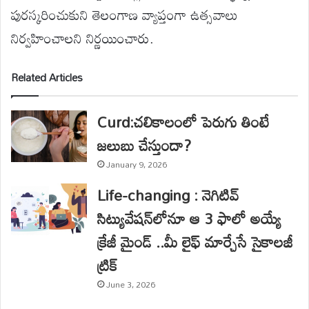
పురస్కరించుకుని తెలంగాణ వ్యాప్తంగా ఉత్సవాలు
నిర్వహించాలని నిర్ణయించారు.
Related Articles
Curd:చలికాలంలో పెరుగు తింటే
జలుబు చేస్తుందా?
January 9, 2026
Life-changing : నెగిటివ్
సిట్యువేషన్‌లోనూ ఆ 3 ఫాలో అయ్యే
క్రేజీ మైండ్ ..మీ లైఫ్ మార్చేసే సైకాలజీ
ట్రిక్
June 3, 2026