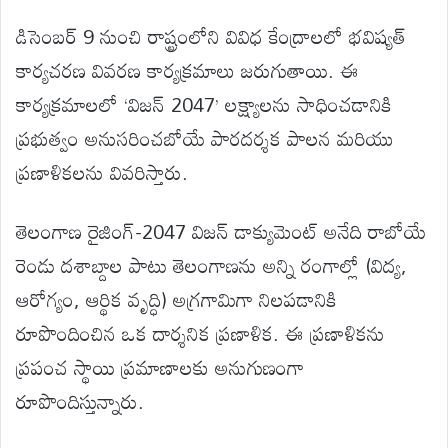
డిసెంబర్ 9 నుంచి రాష్ట్రంలోని వివిధ కేంద్రాలలో భవిష్యత్
కార్యచరణ వివరణ కార్యక్రమాలు జరుగుతాయి. ఈ
కార్యక్రమాలలో ‘విజన్ 2047’ లక్ష్యాలను సాధించడానికి
ప్రభుత్వం అనుసరించబోయే పారదర్శక పాలన మరియు
ప్రణాళికలను వివరిస్తారు.
తెలంగాణ రైజింగ్-2047 విజన్ డాక్యుమెంట్ అనేది రాబోయే
రెండు దశాబ్దాల పాటు తెలంగాణను అన్ని రంగాల్లో (విద్య,
ఆరోగ్యం, ఆర్థిక వృద్ధి) అగ్రగామిగా నిలపడానికి
రూపొందించిన ఒక దార్శనిక ప్రణాళిక. ఈ ప్రణాళికను
ప్రపంచ స్థాయి ప్రమాణాలకు అనుగుణంగా
రూపొందిస్తున్నారు.