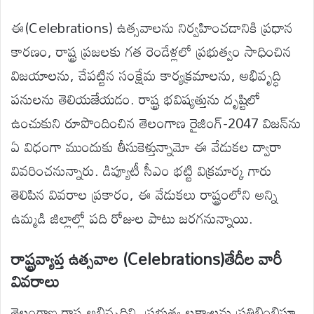
ఈ(Celebrations) ఉత్సవాలను నిర్వహించడానికి ప్రధాన
కారణం, రాష్ట్ర ప్రజలకు గత రెండేళ్లలో ప్రభుత్వం సాధించిన
విజయాలను, చేపట్టిన సంక్షేమ కార్యక్రమాలను, అభివృద్ధి
పనులను తెలియజేయడం. రాష్ట్ర భవిష్యత్తును దృష్టిలో
ఉంచుకుని రూపొందించిన తెలంగాణ రైజింగ్-2047 విజన్‌ను
ఏ విధంగా ముందుకు తీసుకెళ్తున్నామో ఈ వేడుకల ద్వారా
వివరించనున్నారు. డిప్యూటీ సీఎం భట్టి విక్రమార్క గారు
తెలిపిన వివరాల ప్రకారం, ఈ వేడుకలు రాష్ట్రంలోని అన్ని
ఉమ్మడి జిల్లాల్లో పది రోజుల పాటు జరగనున్నాయి.
రాష్ట్రవ్యాప్త ఉత్సవాల (Celebrations)తేదీల వారీ
వివరాలు
తెలంగాణ రాష్ట్ర అభివృద్ధిని, ప్రభుత్వ లక్ష్యాలను ప్రతిబింబిస్తూ