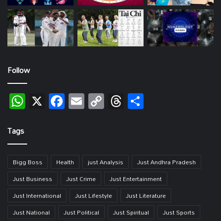
Follow
WhatsApp
X
Facebook
Email
Copy
Threads
Share
Link
Tags
Bigg Boss
Health
just Analysis
Just Andhra Pradesh
Just Business
Just Crime
Just Entertainment
Just International
Just Lifestyle
Just Literature
Just National
Just Political
Just Spiritual
Just Sports