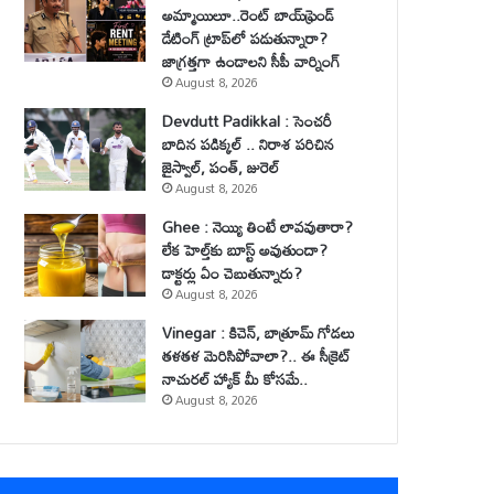
అమ్మాయిలూ..రెంట్ బాయ్‌ఫ్రెండ్
డేటింగ్ ట్రాప్‌లో పడుతున్నారా?
జాగ్రత్తగా ఉండాలని సీపీ వార్నింగ్
August 8, 2026
Devdutt Padikkal : సెంచరీ
బాదిన పడిక్కల్ .. నిరాశ పరిచిన
జైస్వాల్, పంత్, జురెల్
August 8, 2026
Ghee : నెయ్యి తింటే లావవుతారా?
లేక హెల్త్‌కు బూస్ట్ అవుతుందా?
డాక్టర్లు ఏం చెబుతున్నారు?
August 8, 2026
Vinegar : కిచెన్, బాత్రూమ్ గోడలు
తళతళ మెరిసిపోవాలా?.. ఈ సీక్రెట్
నాచురల్ హ్యాక్ మీ కోసమే..
August 8, 2026