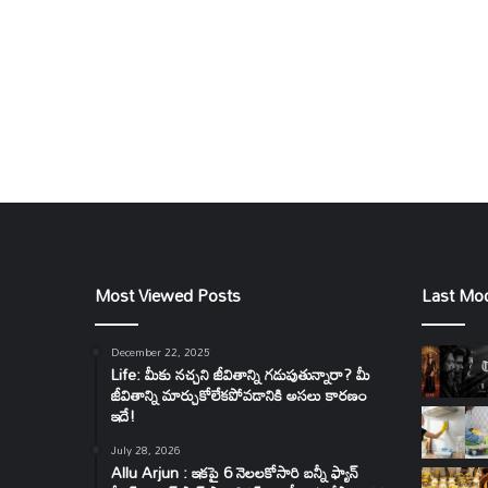
Most Viewed Posts
Last Mod
December 22, 2025
Life: మీకు నచ్చని జీవితాన్ని గడుపుతున్నారా? మీ
జీవితాన్ని మార్చుకోలేకపోవడానికి అసలు కారణం
ఇదే!
July 28, 2026
Allu Arjun : ఇకపై 6 నెలలకోసారి బన్నీ ఫ్యాన్