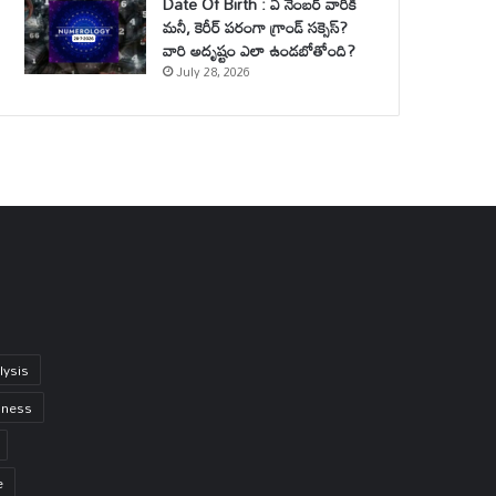
Date Of Birth : ఏ నెంబర్ వారికి
మనీ, కెరీర్ పరంగా గ్రాండ్ సక్సెస్?
వారి అదృష్టం ఎలా ఉండబోతోంది?
July 28, 2026
lysis
iness
e