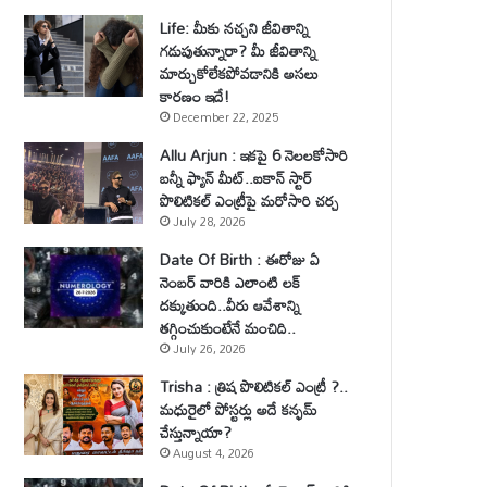
Life: మీకు నచ్చని జీవితాన్ని
గడుపుతున్నారా? మీ జీవితాన్ని
మార్చుకోలేకపోవడానికి అసలు
కారణం ఇదే!
December 22, 2025
Allu Arjun : ఇకపై 6 నెలలకోసారి
బన్నీ ఫ్యాన్ మీట్..ఐకాన్ స్టార్
పొలిటికల్ ఎంట్రీపై మరోసారి చర్చ
July 28, 2026
Date Of Birth : ఈరోజు ఏ
నెంబర్ వారికి ఎలాంటి లక్
దక్కుతుంది..వీరు ఆవేశాన్ని
తగ్గించుకుంటేనే మంచిది..
July 26, 2026
Trisha : త్రిష పొలిటికల్ ఎంట్రీ ?..
మధురైలో పోస్టర్లు అదే కన్ఫమ్
చేస్తున్నాయా?
August 4, 2026