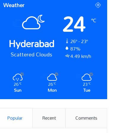
Weather
24
℃
Hyderabad
26º - 23º
87%
Scattered Clouds
4.49 km/h
26
26
23
℃
℃
℃
Sun
Mon
Tue
Popular
Recent
Comments