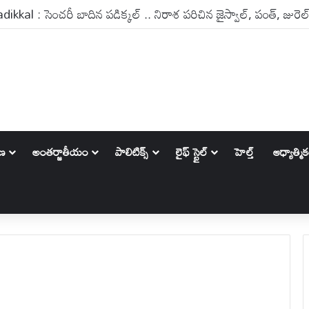
kal : సెంచరీ బాదిన పడిక్కల్ .. నిరాశ పరిచిన జైస్వాల్, పంత్, జురెల
ాణ
అంతర్జాతీయం
పాలిటిక్స్‌
లైఫ్ స్టైల్
హెల్త్
ఆధ్యాత్మి