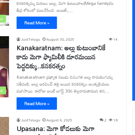
కనకరత్నమ్మ మరణం అల్లు, మెగా కుటుంబాల(Mega family)ను
తీవ్ర శోకంలో ముంచేసింది. అయితే,…
na
Read More »
JustTelugu
August 30, 2025
14
Kanakaratnam: అల్లు కుటుంబానికే
కాదు మెగా ఫ్యామిలీకి దూరమయిన
పెద్దదిక్కు..కనకరత్నం
Kanakaratnam ప్రఖ్యాత నటుడు దివంగత అల్లు రామలింగయ్య
సతీమణి, అల్లు అరవింద్ తల్లి అయిన కనకరత్నం అంత్యక్రియలు
na
ముగిసాయి. ఈరోజు అంటే ఆగస్ట్ 30న తెల్లవారుజామున తన…
Read More »
JustTelugu
August 4, 2025
2
18
Upasana: మెగా కోడలుకు మెగా