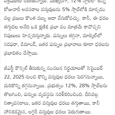
విశ్లేషకులు చెబుతున్నారు. ముఖ్యంగా, 12% స్లాబ్‌లో ఉన్న
రోజువారీ అవసరాల వస్తువులను 5% స్లాబ్‌లోకి మార్చడం
వల్ల ప్రజలు కొంత డబ్బు ఆదా చేసుకోవచ్చు. కానీ, ఈ ధరల
తగ్గుదల అనేది ఒక క్షణిక ప్రభా వం మాత్రమే కావొచ్చని
నిపుణులు హెచ్చరిస్తున్నారు. పన్నులు తగ్గినా, మార్కెట్‌లో
సరఫరా, డిమాండ్, ఇతర పన్నుల ప్రభావాలు కూడా ధరలను
ప్రభావితం చేస్తాయి.
జీఎస్టీ కౌన్సిల్ తీసుకున్న సంచలన నిర్ణయాలతో సెప్టెంబర్
22, 2025 నుంచి కొన్ని వస్తువుల ధరలు పెరగనున్నాయి,
మరికొన్ని తగ్గనున్నాయి. ప్రభుత్వం 12%, 28% స్లాబ్‌లను
తొలగించి, పన్నుల వ్యవస్థను సరళీకరించింది. దీనివల్ల
నిత్యావసరాలు, ఇతర వస్తువుల ధరలు తగ్గుతాయి, కానీ
హానికరమైన, లగ్జరీ వస్తువుల ధరలు పెరుగుతాయి.