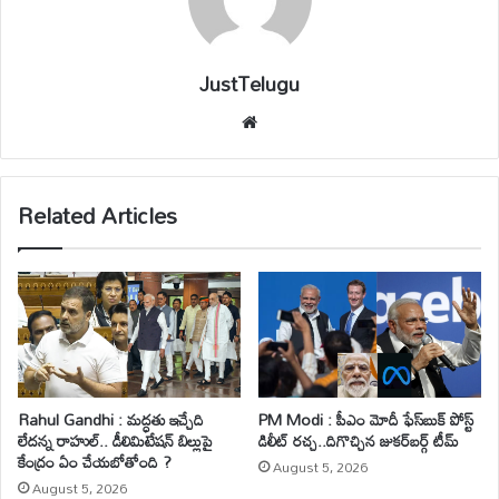
JustTelugu
We
bsi
te
Related Articles
Rahul Gandhi : మద్ధతు ఇచ్చేది
PM Modi : పీఎం మోదీ ఫేస్‌బుక్ పోస్ట్
లేదన్న రాహుల్.. డీలిమిటేషన్ బిల్లుపై
డిలీట్ రచ్చ..దిగొచ్చిన జుకర్‌బర్గ్ టీమ్
కేంద్రం ఏం చేయబోతోంది ?
August 5, 2026
August 5, 2026