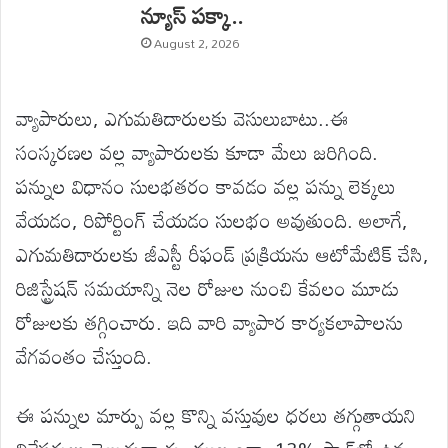
న్యూస్ పక్కా..
August 2, 2026
వ్యాపారులు, ఎగుమతిదారులకు వెసులుబాటు..ఈ
సంస్కరణల వల్ల వ్యాపారులకు కూడా మేలు జరిగింది.
పన్నుల విధానం సులభతరం కావడం వల్ల పన్ను లెక్కలు
వేయడం, రిపోర్టింగ్ చేయడం సులభం అవుతుంది. అలాగే,
ఎగుమతిదారులకు జీఎస్టీ రీఫండ్ ప్రక్రియను ఆటోమేటిక్ చేసి,
రిజిస్ట్రేషన్ సమయాన్ని నెల రోజుల నుంచి కేవలం మూడు
రోజులకు తగ్గించారు. ఇది వారి వ్యాపార కార్యకలాపాలను
వేగవంతం చేస్తుంది.
ఈ పన్నుల మార్పు వల్ల కొన్ని వస్తువుల ధరలు తగ్గుతాయని