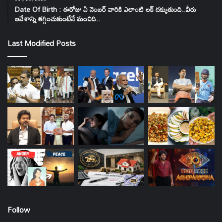
Date Of Birth : ఈరోజు ఏ నెంబర్ వారికి ఎలాంటి లక్ దక్కుతుంది..వీరు
ఆవేశాన్ని తగ్గించుకుంటేనే మంచిది..
Last Modified Posts
Follow