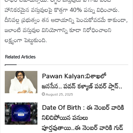
హానికరమైన వస్తువులపై కొత్తగా 40% పన్ను విధించారు.
దీనివల్ల ప్రభుత్వం తన ఆదాయాన్ని పెంచుకోవడమే కాకుండా,
ఇలాంటి వస్తువుల వినియోగాన్ని కూడా నిరోధించాలని
లక్ష్యంగా పెట్టుకుంది.
Related Articles
Pawan Kalyan:విశాఖలో
జనసేన.. పవన్ కళ్యాణ్ పవర్ ప్లాన్..
August 25, 2025
Date Of Birth : ఈ నెంబర్‌ వారికి
నిలిచిపోయిన పనులు
పూర్తవుతాయి..ఈ నెంబర్ వారికి గుడ్