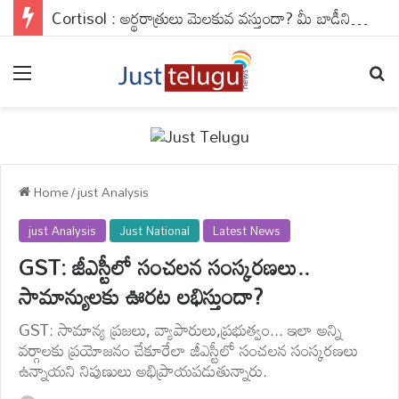
Cortisol : అర్థరాత్రులు మెలకువ వస్తుందా? మీ బాడీని శాసిస్తున్న ఆ ఒక్క హార్మోన్ సీక్రెట్ అదే..
Menu
Se
Home
/
just Analysis
just Analysis
Just National
Latest News
GST: జీఎస్టీలో సంచలన సంస్కరణలు..
సామాన్యులకు ఊరట లభిస్తుందా?
GST: సామాన్య ప్రజలు, వ్యాపారులు,ప్రభుత్వం... ఇలా అన్ని
వర్గాలకు ప్రయోజనం చేకూరేలా జీఎస్టీలో సంచలన సంస్కరణలు
ఉన్నాయని నిపుణులు అభిప్రాయపడుతున్నారు.