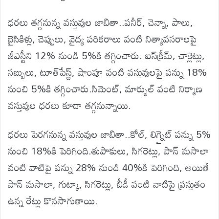
ధరలు తగ్గనున్న వస్తువుల జాబితా..పనీర్, చెన్నా, పాలు,
బైసికిళ్లు, చెప్పులు, వైద్య పరికరాలు వంటి నిత్యావసరాలపై
జీఎస్టీని 12% నుండి 5%కి తగ్గించారు. ఐస్‌క్రీమ్, చాక్లెట్లు,
సబ్బులు, టూత్‌పేస్ట్, షాంపూ వంటి వస్తువులపై పన్ను 18%
నుంచి 5%కి తగ్గించారు.సిమెంట్, మార్బుల్ వంటి నిర్మాణ
వస్తువుల ధరలు కూడా తగ్గనున్నాయి.
ధరలు పెరగనున్న వస్తువుల జాబితా..కోల్, లిగ్నైట్ పన్ను 5%
నుంచి 18%కి పెరిగింది.తుపాకులు, సిగరెట్లు, పాన్ మసాలా
వంటి వాటిపై పన్ను 28% నుండి 40%కి పెరిగింది, అయితే
పాన్ మసాలా, గుట్కా, సిగరెట్లు, బీడీ వంటి వాటిపై ప్రస్తుతం
ఉన్న రేట్లు కొనసాగుతాయి.