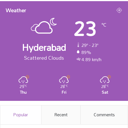
Weather
23
℃
Hyderabad
29º - 23º
89%
Scattered Clouds
4.89 km/h
29
28
28
℃
℃
℃
Thu
Fri
Sat
Popular
Recent
Comments