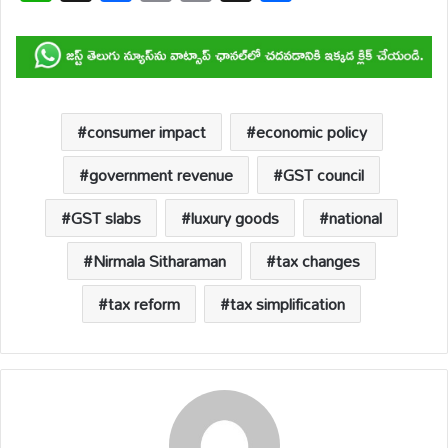
h
ac
m
o
hr
h
at
e
ail
p
e
ar
s
b
y
a
e
A
o
Li
d
p
o
n
s
consumer impact
economic policy
p
k
k
government revenue
GST council
GST slabs
luxury goods
national
Nirmala Sitharaman
tax changes
tax reform
tax simplification