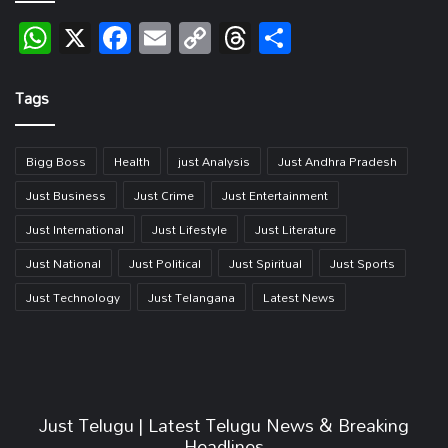
WhatsApp
X
Facebook
Email
Copy
Threads
Share
Link
Tags
Bigg Boss
Health
just Analysis
Just Andhra Pradesh
Just Business
Just Crime
Just Entertainment
Just International
Just Lifestyle
Just Literature
Just National
Just Political
Just Spiritual
Just Sports
Just Technology
Just Telangana
Latest News
Just Telugu | Latest Telugu News & Breaking
Headlines