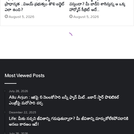
Most Viewed Posts
July 28, 2026
Allu Arjun : ఇకపై 6 నెలలకోసారి బన్నీ ఫ్యాన్ మీట్..ఐకాన్ స్టార్ పొలిటికల్
ఎంట్రీపై మరోసారి చర్చ
December 22, 2025
Life: మీకు నచ్చని జీవితాన్ని గడుపుతున్నారా? మీ జీవితాన్ని మార్చుకోలేకపోవడానికి
అసలు కారణం ఇదే!
July 26, 2026