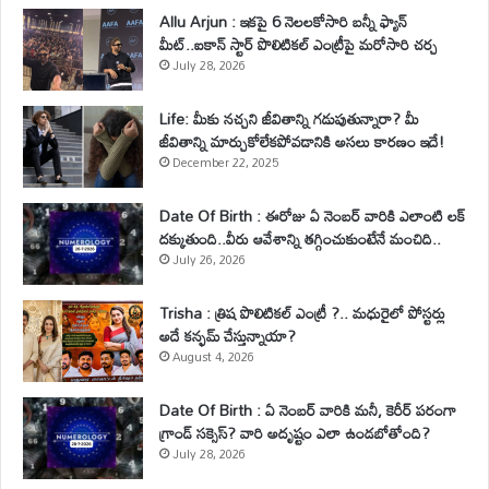
Allu Arjun : ఇకపై 6 నెలలకోసారి బన్నీ ఫ్యాన్
మీట్..ఐకాన్ స్టార్ పొలిటికల్ ఎంట్రీపై మరోసారి చర్చ
July 28, 2026
Life: మీకు నచ్చని జీవితాన్ని గడుపుతున్నారా? మీ
జీవితాన్ని మార్చుకోలేకపోవడానికి అసలు కారణం ఇదే!
December 22, 2025
Date Of Birth : ఈరోజు ఏ నెంబర్ వారికి ఎలాంటి లక్
దక్కుతుంది..వీరు ఆవేశాన్ని తగ్గించుకుంటేనే మంచిది..
July 26, 2026
Trisha : త్రిష పొలిటికల్ ఎంట్రీ ?.. మధురైలో పోస్టర్లు
అదే కన్ఫమ్ చేస్తున్నాయా?
August 4, 2026
Date Of Birth : ఏ నెంబర్ వారికి మనీ, కెరీర్ పరంగా
గ్రాండ్ సక్సెస్? వారి అదృష్టం ఎలా ఉండబోతోంది?
July 28, 2026