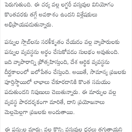
పెరుగుతుంది. ఈ చర్య వల్ల లగ్జరీ వస్తువుల వినియోగం
కొంతవరకు తగ్గే అవకాశం ఉందని విశ్లేషకులు
అభిప్రాయపడుతున్నారు.
పన్నుల స్లాబ్‌లను సరళీకృతం చేయడం వల్ల వ్యాపారులకు
పన్నుల వ్యవస్థను అర్థం చేసుకోవడం సులభం అవుతుంది.
ఇది వ్యాపారాన్ని ప్రోత్సహిస్తుంది, దేశ ఆర్థిక వ్యవస్థను
దీర్ఘకాలంలో బలోపేతం చేస్తుంది. అయితే, సామాన్య ప్రజలకు
పూర్తిస్థాయిలో లాభాలు చేకూరడానికి కొంత సమయం
పడుతుందని నిపుణులు చెబుతున్నారు. ఈ మార్పుల వల్ల
వ్యవస్థ పారదర్శకంగా మారితే, దాని ప్రయోజనాలు
మెల్లమెల్లగా ప్రజలకు అందుతాయి.
ఈ పన్నుల మార్పు వల్ల కొన్ని వస్తువుల ధరలు తగ్గుతాయని