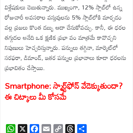
విశ్లేషకులు చెబుతున్నారు. ముఖ్యంగా, 12% స్లాబ్‌లో ఉన్న
రోజువారీ అవసరాల వస్తువులను 5% స్లాబ్‌లోకి మార్చడం
వల్ల ప్రజలు కొంత డబ్బు ఆదా చేసుకోవచ్చు. కానీ, ఈ ధరల
తగ్గుదల అనేది ఒక క్షణిక ప్రభా వం మాత్రమే కావొచ్చని
నిపుణులు హెచ్చరిస్తున్నారు. పన్నులు తగ్గినా, మార్కెట్‌లో
సరఫరా, డిమాండ్, ఇతర పన్నుల ప్రభావాలు కూడా ధరలను
ప్రభావితం చేస్తాయి.
Smartphone: స్మార్ట్‌ఫోన్ వేడెక్కుతుందా?
ఈ చిట్కాలు మీ కోసమే
W
X
F
E
C
T
S