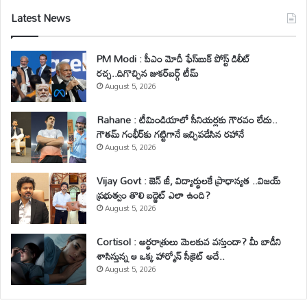
Latest News
PM Modi : పీఎం మోదీ ఫేస్‌బుక్ పోస్ట్ డిలీట్
రచ్చ..దిగొచ్చిన జుకర్‌బర్గ్ టీమ్
August 5, 2026
Rahane : టీమిండియాలో సీనియర్లకు గౌరవం లేదు..
గౌతమ్ గంభీర్‌కు గట్టిగానే ఇచ్చిపడేసిన రహానే
August 5, 2026
Vijay Govt : జెన్ జీ, విద్యార్థులకే ప్రాధాన్యత ..విజయ్
ప్రభుత్వం తొలి బడ్జెట్ ఎలా ఉంది?
August 5, 2026
Cortisol : అర్థరాత్రులు మెలకువ వస్తుందా? మీ బాడీని
శాసిస్తున్న ఆ ఒక్క హార్మోన్ సీక్రెట్ అదే..
August 5, 2026