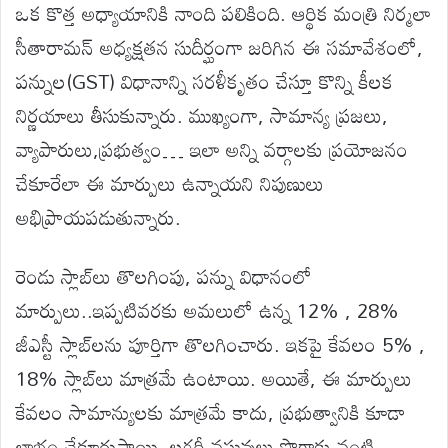
ఒక కొత్త అధ్యాయానికి నాంది పలికింది. ఆర్థిక మంత్రి నిర్మలా
సీతారామన్ అధ్యక్షతన సుదీర్ఘంగా జరిగిన ఈ సమావేశంలో,
పన్నుల(GST) విధానాన్ని సరళీకృతం చేస్తూ కొన్ని కీలక
నిర్ణయాలు తీసుకున్నారు. ముఖ్యంగా, సామాన్య ప్రజలు,
వ్యాపారులు,ప్రభుత్వం… ఇలా అన్ని వర్గాలకు ప్రయోజనం
చేకూరేలా ఈ మార్పులు ఉన్నాయని నిపుణులు
అభిప్రాయపడుతున్నారు.
రెండు స్లాబ్‌లు తొలగింపు, పన్ను విధానంలో
మార్పులు..ఇప్పటివరకు అమలులో ఉన్న 12% , 28%
జీఎస్టీ స్లాబ్‌లను పూర్తిగా తొలగించారు. ఇకపై కేవలం 5% ,
18% స్లాబ్‌లు మాత్రమే ఉంటాయి. అయితే, ఈ మార్పులు
కేవలం సామాన్యులకు మాత్రమే కాదు, ప్రభుత్వానికి కూడా
లాభం చేకూరుస్తాయి. లగ్జరీ వస్తువులు పొగాకు వంటి