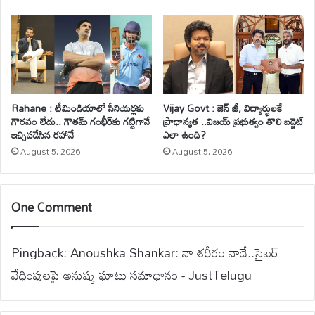
Rahane : టీమిండియాలో సీనియర్లకు
Vijay Govt : జెన్ జీ, విద్యార్థులకే
గౌరవం లేదు.. గౌతమ్ గంభీర్‌కు గట్టిగానే
ప్రాధాన్యత ..విజయ్ ప్రభుత్వం తొలి బడ్జెట్
ఇచ్చిపడేసిన రహానే
ఎలా ఉంది?
August 5, 2026
August 5, 2026
One Comment
Pingback:
Anoushka Shankar: నా శరీరం నాదే..సైబర్
వేధింపులపై అనుష్క ఘాటు సమాధానం - JustTelugu