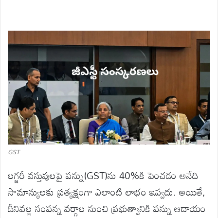
GST
లగ్జరీ వస్తువులపై పన్ను(GST)ను 40%కి పెంచడం అనేది
సామాన్యులకు ప్రత్యక్షంగా ఎలాంటి లాభం ఇవ్వదు. అయితే,
దీనివల్ల సంపన్న వర్గాల నుంచి ప్రభుత్వానికి పన్ను ఆదాయం