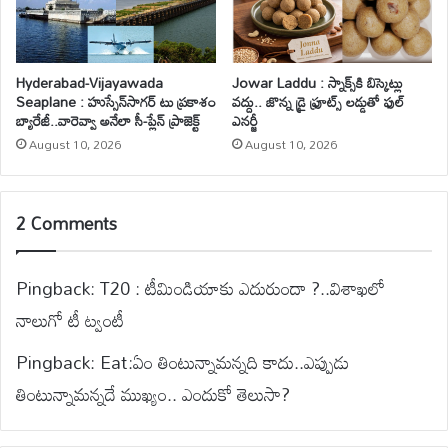
Hyderabad-Vijayawada
Jowar Laddu : స్నాక్స్‌కి బిస్కెట్లు
Seaplane : హుస్సేన్‌సాగర్ టు ప్రకాశం
వద్దు.. జొన్న డ్రై ఫ్రూట్స్ లడ్డుతో ఫుల్
బ్యారేజీ..వారెవ్వా అనేలా సీ-ప్లేన్ ప్రాజెక్ట్
ఎనర్జీ
August 10, 2026
August 10, 2026
2 Comments
Pingback:
T20 : టీమిండియాకు ఎదురుందా ?..విశాఖలో
నాలుగో టీ ట్వంటీ
Pingback:
Eat:ఏం తింటున్నామన్నది కాదు..ఎప్పుడు
తింటున్నామన్నదే ముఖ్యం.. ఎందుకో తెలుసా?