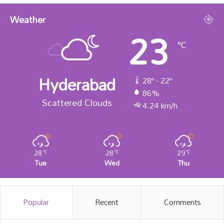
Weather
23
℃
Hyderabad
28º - 22º
86%
Scattered Clouds
4.24 km/h
28
28
29
℃
℃
℃
Tue
Wed
Thu
Popular
Recent
Comments