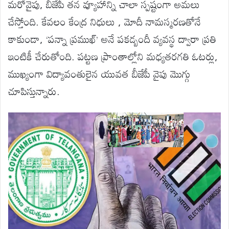
మరోవైపు, బీజేపీ తన వ్యూహాన్ని చాలా స్పష్టంగా అమలు
చేస్తోంది. కేవలం కేంద్ర నిధులు , మోదీ నామస్మరణతోనే
కాకుండా, ‘పన్నా ప్రముఖ్’ అనే పకడ్బందీ వ్యవస్థ ద్వారా ప్రతి
ఇంటికీ చేరుతోంది. పట్టణ ప్రాంతాల్లోని మధ్యతరగతి ఓటర్లు,
ముఖ్యంగా విద్యావంతులైన యువత బీజేపీ వైపు మొగ్గు
చూపిస్తున్నారు.