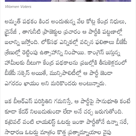
Women Voters
అమృత్ పథకం కింద అందుతున్న వేల కోట్ల కేంద్ర నిధులు,
డ్రైనేజీ , తాగునీటి ప్రాజెక్టుల ప్రచారం ఆ పార్టీకి పట్టణాల్లో
బలాన్ని ఇస్తోంది. లోక్‌సభ ఎన్నికల్లో వచ్చిన ఫలితాలు బీజేపీ
శ్రేణుల్లో రెట్టింపు ఉత్సాహాన్ని నింపాయి. కాంగ్రెస్ ఇస్తున్న
హామీలకు దీటుగా కేంద్ర పథకాలను ప్రజల్లోకి తీసుకెళ్లడంలో
బీజేపీ సక్సెస్ అయితే, మున్సిపాలిటీల్లో ఆ పార్టీ జెండా
ఎగరడం ఖాయం అని మరికొందరు అంటున్నారు.
ఇక బీఆర్ఎస్ పరిస్థితిని గమనిస్తే, ఆ పార్టీపై సానుభూతి కంటే
కూడా కేడర్ నిలబడుతుందా లేదా అనే చర్చ జరుగుతోంది.
కట్రెవల్ వంటి లాయలిస్ట్ ఓటర్లు ఇంకా పార్టీతోనే ఉన్నా సరే,
సాధారణ ఓటర్లు మాత్రం కొత్త ప్రత్యామ్నాయాల వైపు