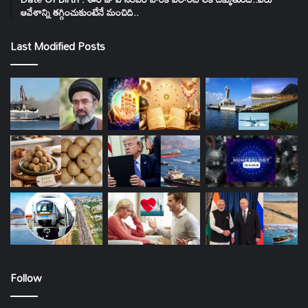
ఆవేశాన్ని తగ్గించుకుంటేనే మంచిది..
Last Modified Posts
Follow