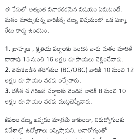
ఈ కేసులో అత్యంత విచారకరమైన విషయం ఏమిటంటే,
మతం మార్చుకున్న వారికిచ్చే డబ్బు విషయంలో ఒక పక్కా
రేటు కార్డు ఉండటం.
1.
బ్రాహ్మణ , క్షత్రియ వర్గాలకు చెందిన వారు మతం మారితే
దాదాపు 15 నుంచి 16 లక్షల రూపాయలు చెల్లించేవారు.
2.
వెనుకబడిన తరగతుల (BC/OBC) వారికి 10 నుంచి 12
లక్షల రూపాయల వరకు ఇచ్చేవారు.
3.
దళిత చ గిరిజన వర్గాలకు చెందిన వారికి 8 నుంచి 10
లక్షల రూపాయల వరకు ముట్టజెప్పేవారు.
కేవలం డబ్బు ఇవ్వడం మాత్రమే కాకుండా, నిరుద్యోగులకు
విదేశాల్లో ఉద్యోగాలు ఇప్పిస్తామని, అనారోగ్యంతో