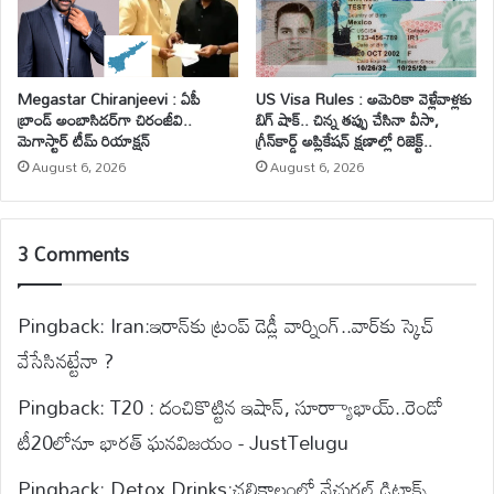
Megastar Chiranjeevi : ఏపీ
US Visa Rules : అమెరికా వెళ్లేవాళ్లకు
బ్రాండ్ అంబాసిడర్‌గా చిరంజీవి..
బిగ్ షాక్.. చిన్న తప్పు చేసినా వీసా,
మెగాస్టార్ టీమ్ రియాక్షన్
గ్రీన్‌కార్డ్ అప్లికేషన్ క్షణాల్లో రిజెక్ట్..
August 6, 2026
August 6, 2026
3 Comments
Pingback:
Iran:ఇరాన్‌కు ట్రంప్ డెడ్లీ వార్నింగ్..వార్‌కు స్కెచ్
వేసేసినట్టేనా ?
Pingback:
T20 : దంచికొట్టిన ఇషాన్, సూర్యాాభాయ్..రెండో
టీ20లోనూ భారత్ ఘనవిజయం - JustTelugu
Pingback:
Detox Drinks:చలికాలంలో నేచురల్ డిటాక్స్