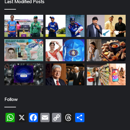
Last Modified Posts
Follow
WhatsApp
X
Facebook
Email
Copy
Threads
Share
Link