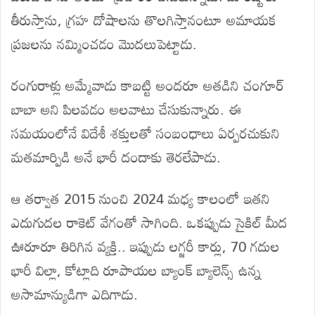
తీరుస్తాను, గ్రహ దోషాలను తొలగిస్తానంటూ అమాయక
ప్రజలను నమ్మించడం మొదలుపెట్టాడు.
రంగురాళ్లు అమ్మేవాడు కాబట్టి అందరూ అతడిని చంగూర్
బాబా అని పిలవడం అలవాటు చేసుకున్నారు. ఈ
సమయంలోనే విదేశీ శక్తులతో సంబంధాలు ఏర్పరచుకుని
మతమార్పిడి అనే భారీ దందాకు తెరలేపాడు.
ఆ తర్వాత 2015 నుంచి 2024 మధ్య కాలంలో ఇతని
ఎదుగుదల రాకెట్ వేగంతో సాగింది. ఒకప్పుడు సైకిల్ మీద
ఊరూరూ తిరిగిన వ్యక్తి.. ఇప్పుడు లగ్జరీ కార్లు, 70 గదుల
భారీ విల్లా, కోట్లాది రూపాయల బ్యాంక్ బ్యాలెన్స్ ఉన్న
అసామాన్యుడిగా ఎదిగాడు.