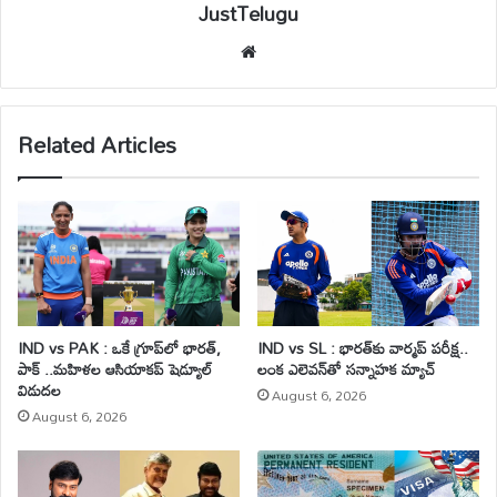
JustTelugu
We
bsi
te
Related Articles
IND vs PAK : ఒకే గ్రూప్‌లో భారత్,
IND vs SL : భారత్‌కు వార్మప్ పరీక్ష..
పాక్ ..మహిళల ఆసియాకప్ షెడ్యూల్
లంక ఎలెవన్‌తో సన్నాహక మ్యాచ్
విడుదల
August 6, 2026
August 6, 2026