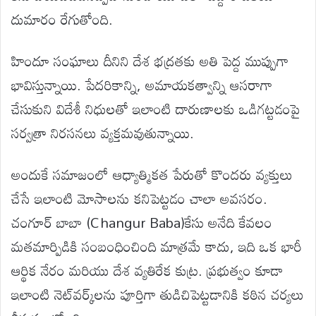
దుమారం రేగుతోంది.
హిందూ సంఘాలు దీనిని దేశ భద్రతకు అతి పెద్ద ముప్పుగా
భావిస్తున్నాయి. పేదరికాన్ని, అమాయకత్వాన్ని ఆసరాగా
చేసుకుని విదేశీ నిధులతో ఇలాంటి దారుణాలకు ఒడిగట్టడంపై
సర్వత్రా నిరసనలు వ్యక్తమవుతున్నాయి.
అందుకే సమాజంలో ఆధ్యాత్మికత పేరుతో కొందరు వ్యక్తులు
చేసే ఇలాంటి మోసాలను కనిపెట్టడం చాలా అవసరం.
చంగూర్ బాబా (Changur Baba)కేసు అనేది కేవలం
మతమార్పిడికి సంబంధించింది మాత్రమే కాదు, ఇది ఒక భారీ
ఆర్థిక నేరం మరియు దేశ వ్యతిరేక కుట్ర. ప్రభుత్వం కూడా
ఇలాంటి నెట్‌వర్క్‌లను పూర్తిగా తుడిచిపెట్టడానికి కఠిన చర్యలు