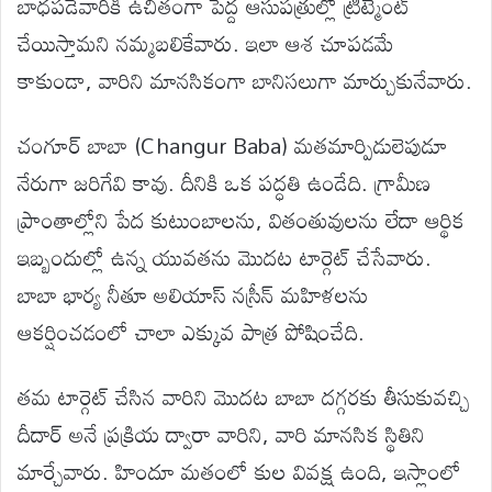
బాధపడేవారికి ఉచితంగా పెద్ద ఆసుపత్రుల్లో ట్రీట్మెంట్
చేయిస్తామని నమ్మబలికేవారు. ఇలా ఆశ చూపడమే
కాకుండా, వారిని మానసికంగా బానిసలుగా మార్చుకునేవారు.
చంగూర్ బాబా (Changur Baba) మతమార్పిడులెపుడూ
నేరుగా జరిగేవి కావు. దీనికి ఒక పద్ధతి ఉండేది. గ్రామీణ
ప్రాంతాల్లోని పేద కుటుంబాలను, వితంతువులను లేదా ఆర్థిక
ఇబ్బందుల్లో ఉన్న యువతను మొదట టార్గెట్ చేసేవారు.
బాబా భార్య నీతూ అలియాస్ నస్రీన్ మహిళలను
ఆకర్షించడంలో చాలా ఎక్కువ పాత్ర పోషించేది.
తమ టార్గెట్ చేసిన వారిని మొదట బాబా దగ్గరకు తీసుకువచ్చి
దీదార్ అనే ప్రక్రియ ద్వారా వారిని, వారి మానసిక స్థితిని
మార్చేవారు. హిందూ మతంలో కుల వివక్ష ఉంది, ఇస్లాంలో