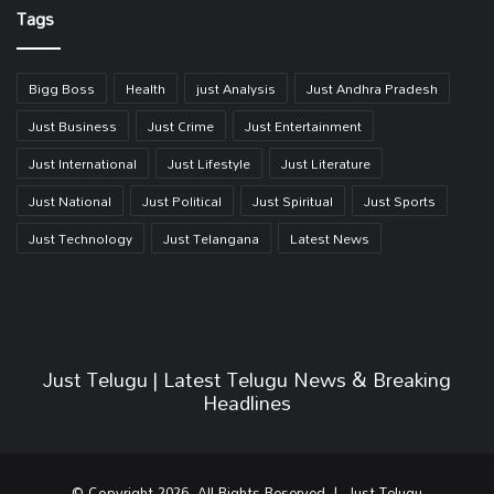
Tags
Bigg Boss
Health
just Analysis
Just Andhra Pradesh
Just Business
Just Crime
Just Entertainment
Just International
Just Lifestyle
Just Literature
Just National
Just Political
Just Spiritual
Just Sports
Just Technology
Just Telangana
Latest News
Just Telugu | Latest Telugu News & Breaking
Headlines
© Copyright 2026, All Rights Reserved | Just Telugu