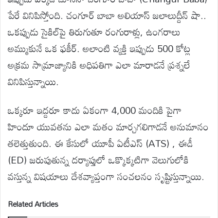
పేరే వినిపిస్తోంది. చంగూర్ బాబా అలియాస్ జలాలుద్దీన్ షా..
ఒకప్పుడు సైకిల్‌పై తిరుగుతూ రంగురాళ్లు, ఉంగరాలు
అమ్ముకునే ఒక ఫకీర్. అలాంటి వ్యక్తి ఇప్పుడు 500 కోట్ల
అక్రమ సామ్రాజ్యానికి అధిపతిగా ఎలా మారాడనే ప్రశ్నలే
వినిపిస్తున్నాయి.
ఒక్కరూ ఇద్దరూ కాదు ఏకంగా 4,000 మందికి పైగా
హిందూ యువతను ఎలా మతం మార్చగలిగాడనే అనుమానం
తలెత్తుతుంది. ఈ కేసులో యూపీ ఏటీఎస్ (ATS) , ఈడీ
(ED) జరుపుతున్న దర్యాప్తులో ఒక్కొక్కటిగా వెలుగులోకి
వస్తున్న విషయాలు దేశవ్యాప్తంగా సంచలనం సృష్టిస్తున్నాయి.
Related Articles