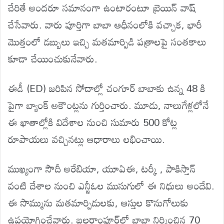
చేరితే అందరూ సమానంగా ఉంటారంటూ బ్రెయిన్ వాష్
చేసేవారు. వారు పూర్తిగా బాబా ఆధీనంలోకి వచ్చాక, భారీ
మొత్తంలో డబ్బులు ఇచ్చి మతమార్పిడి పత్రాలపై సంతకాలు
కూడా చేయించుకునేవారు.
ఈడీ (ED) జరిపిన సోదాల్లో చంగూర్ బాబాకు ఉన్న 48 కి
పైగా బ్యాంక్ అకౌంట్లను గుర్తించారు. మూడు, నాలుగేళ్లలోనే
ఈ ఖాతాల్లోకి విదేశాల నుంచి సుమారు 500 కోట్ల
రూపాయలు వచ్చినట్లు ఆధారాలు లభించాయి.
ముఖ్యంగా సౌదీ అరేబియా, యూఏఈ, టర్కీ , పాకిస్తాన్
వంటి దేశాల నుంచి ఎన్జీఓల ముసుగులో ఈ నిధులు అందేవి.
ఈ సొమ్మును మతమార్పిడులకు, ఆస్తుల కొనుగోలుకు
ఉపయోగించేవారు. బలరాంపూర్‌లో బాబా నిర్మించిన 70