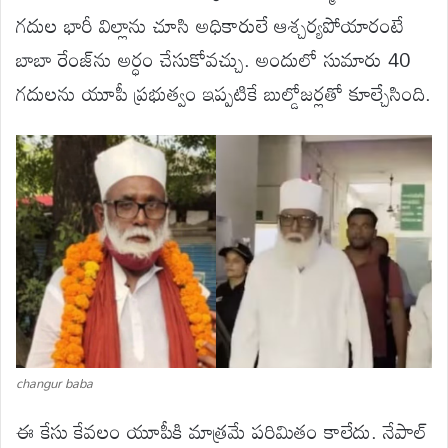
గదుల భారీ విల్లాను చూసి అధికారులే ఆశ్చర్యపోయారంటే
బాబా రేంజ్‌ను అర్ధం చేసుకోవచ్చు. అందులో సుమారు 40
గదులను యూపీ ప్రభుత్వం ఇప్పటికే బుల్డోజర్లతో కూల్చేసింది.
changur baba
ఈ కేసు కేవలం యూపీకి మాత్రమే పరిమితం కాలేదు. నేపాల్