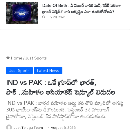
Date Of Birth : ఏ నెంబర్ వారికి మనీ, కెరీర్ పరంగా
గ్రాండ్ సక్సెస్? వారి అదృష్టం ఎలా ఉండబోతోంది?
July 28, 2026