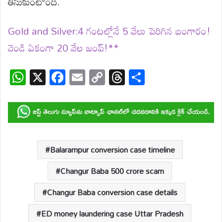
తీసుకుంటోంది.
Gold and Silver:4 గంటల్లోనే 5 వేలు పెరిగిన బంగారం!
వెండి ఏకంగా 20 వేల జంప్!**
W
X
F
E
C
T
S
h
ac
m
o
hr
h
at
e
ail
p
e
ar
s
b
y
a
e
A
o
Li
d
p
o
n
s
Balarampur conversion case timeline
p
k
k
Changur Baba 500 crore scam
Changur Baba conversion case details
ED money laundering case Uttar Pradesh