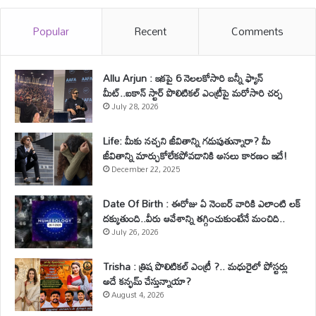
Popular
Recent
Comments
Allu Arjun : ఇకపై 6 నెలలకోసారి బన్నీ ఫ్యాన్
మీట్..ఐకాన్ స్టార్ పొలిటికల్ ఎంట్రీపై మరోసారి చర్చ
July 28, 2026
Life: మీకు నచ్చని జీవితాన్ని గడుపుతున్నారా? మీ
జీవితాన్ని మార్చుకోలేకపోవడానికి అసలు కారణం ఇదే!
December 22, 2025
Date Of Birth : ఈరోజు ఏ నెంబర్ వారికి ఎలాంటి లక్
దక్కుతుంది..వీరు ఆవేశాన్ని తగ్గించుకుంటేనే మంచిది..
July 26, 2026
Trisha : త్రిష పొలిటికల్ ఎంట్రీ ?.. మధురైలో పోస్టర్లు
అదే కన్ఫమ్ చేస్తున్నాయా?
August 4, 2026