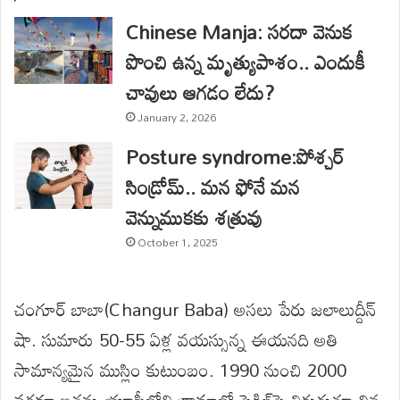
Chinese Manja: సరదా వెనుక
పొంచి ఉన్న మృత్యుపాశం.. ఎందుకీ
చావులు ఆగడం లేదు?
January 2, 2026
Posture syndrome:పోశ్చర్
సిండ్రోమ్.. మన ఫోనే మన
వెన్నుముకకు శత్రువు
October 1, 2025
చంగూర్ బాబా(Changur Baba) అసలు పేరు జలాలుద్దీన్
షా. సుమారు 50-55 ఏళ్ల వయస్సున్న ఈయనది అతి
సామాన్యమైన ముస్లిం కుటుంబం. 1990 నుంచి 2000
వరకూ ఇతను యూపీలోని గ్రామాల్లో సైకిల్‌పై తిరుగుతూ చిన్న