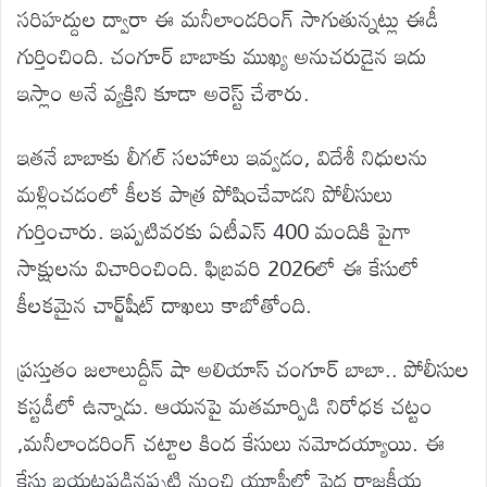
సరిహద్దుల ద్వారా ఈ మనీలాండరింగ్ సాగుతున్నట్లు ఈడీ
గుర్తించింది. చంగూర్ బాబాకు ముఖ్య అనుచరుడైన ఇదు
ఇస్లాం అనే వ్యక్తిని కూడా అరెస్ట్ చేశారు.
ఇతనే బాబాకు లీగల్ సలహాలు ఇవ్వడం, విదేశీ నిధులను
మళ్లించడంలో కీలక పాత్ర పోషించేవాడని పోలీసులు
గుర్తించారు. ఇప్పటివరకు ఏటీఎస్ 400 మందికి పైగా
సాక్షులను విచారించింది. ఫిబ్రవరి 2026లో ఈ కేసులో
కీలకమైన చార్జ్‌షీట్ దాఖలు కాబోతోంది.
ప్రస్తుతం జలాలుద్దీన్ షా అలియాస్ చంగూర్ బాబా.. పోలీసుల
కస్టడీలో ఉన్నాడు. ఆయనపై మతమార్పిడి నిరోధక చట్టం
,మనీలాండరింగ్ చట్టాల కింద కేసులు నమోదయ్యాయి. ఈ
కేసు బయటపడినప్పటి నుంచి యూపీలో పెద్ద రాజకీయ