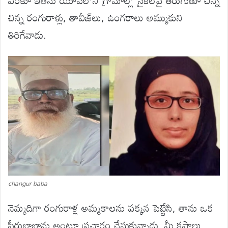
చిన్న రంగురాళ్లు, తావీజ్‌లు, ఉంగరాలు అమ్ముకుని
తిరిగేవాడు.
changur baba
నెమ్మదిగా రంగురాళ్ల అమ్మకాలను పక్కన పెట్టేసి, తాను ఒక
పీరుబాబాను అంటూ ప్రచారం చేసుకున్నాడు. మీ కష్టాలు