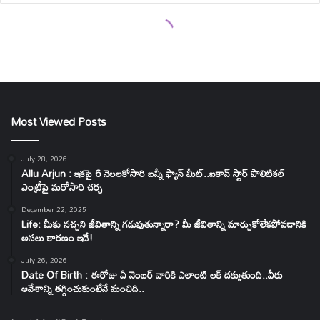
Most Viewed Posts
July 28, 2026
Allu Arjun : ఇకపై 6 నెలలకోసారి బన్నీ ఫ్యాన్ మీట్..ఐకాన్ స్టార్ పొలిటికల్
ఎంట్రీపై మరోసారి చర్చ
December 22, 2025
Life: మీకు నచ్చని జీవితాన్ని గడుపుతున్నారా? మీ జీవితాన్ని మార్చుకోలేకపోవడానికి
అసలు కారణం ఇదే!
July 26, 2026
Date Of Birth : ఈరోజు ఏ నెంబర్ వారికి ఎలాంటి లక్ దక్కుతుంది..వీరు
ఆవేశాన్ని తగ్గించుకుంటేనే మంచిది..