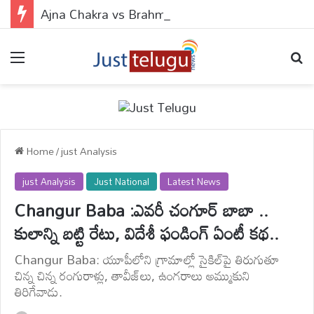
Ajna Chakra vs Brahmarandhra : ఆజ్ఞా చక్రం వర్సెస్ బ్రహ్మరంధ్రం.. ఈ 2 పాయింట్స్‌లో బొట్టు పెడితే ఏం జరుగుతుందో తెలుసా?
Menu
Se
Home
/
just Analysis
just Analysis
Just National
Latest News
Changur Baba :ఎవరీ చంగూర్ బాబా ..
కులాన్ని బట్టి రేటు, విదేశీ ఫండింగ్ ఏంటీ కథ..
Changur Baba: యూపీలోని గ్రామాల్లో సైకిల్‌పై తిరుగుతూ
చిన్న చిన్న రంగురాళ్లు, తావీజ్‌లు, ఉంగరాలు అమ్ముకుని
తిరిగేవాడు.