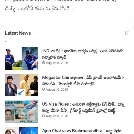
డ్రింక్స్..ఇంట్లోనే తయారు చేసుకోండి ..
Latest News
IND vs SL : భారత్‌కు వార్మప్ పరీక్ష.. లంక ఎలెవన్‌తో
సన్నాహక మ్యాచ్
August 6, 2026
Megastar Chiranjeevi : ఏపీ బ్రాండ్ అంబాసిడర్‌గా
చిరంజీవి.. మెగాస్టార్ టీమ్ రియాక్షన్
August 6, 2026
US Visa Rules : అమెరికా వెళ్లేవాళ్లకు బిగ్ షాక్.. చిన్న
తప్పు చేసినా వీసా, గ్రీన్‌కార్డ్ అప్లికేషన్ క్షణాల్లో రిజెక్ట్..
August 6, 2026
Ajna Chakra vs Brahmarandhra : ఆజ్ఞా చక్రం