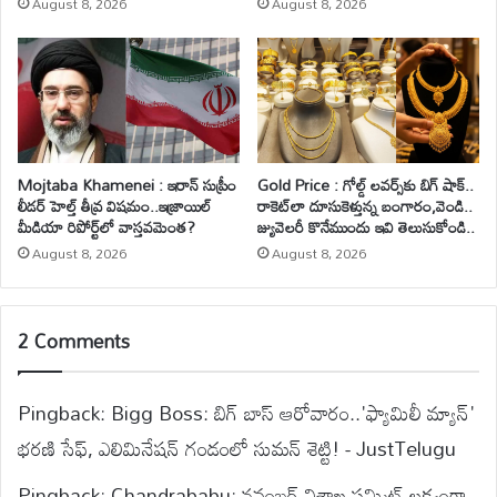
August 8, 2026
August 8, 2026
Mojtaba Khamenei : ఇరాన్ సుప్రీం
Gold Price : గోల్డ్ లవర్స్‌కు బిగ్ షాక్..
లీడర్ హెల్త్ తీవ్ర విషమం..ఇజ్రాయిల్
రాకెట్‌లా దూసుకెళ్తున్న బంగారం,వెండి..
మీడియా రిపోర్ట్‌లో వాస్తవమెంత?
జ్యువెలరీ కొనేముందు ఇవి తెలుసుకోండి..
August 8, 2026
August 8, 2026
2 Comments
Pingback:
Bigg Boss: బిగ్ బాస్ ఆరోవారం..'ఫ్యామిలీ మ్యాన్'
భరణి సేఫ్, ఎలిమినేషన్ గండంలో సుమన్ శెట్టి! - JustTelugu
Pingback:
Chandrababu: నవంబర్ విశాఖ సమ్మిట్‌ లక్ష్యంగా