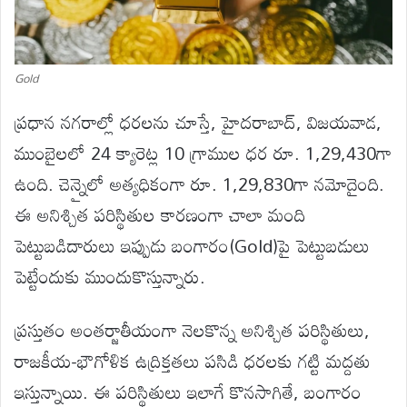
Gold
ప్రధాన నగరాల్లో ధరలను చూస్తే, హైదరాబాద్, విజయవాడ,
ముంబైలలో 24 క్యారెట్ల 10 గ్రాముల ధర రూ. 1,29,430గా
ఉంది. చెన్నైలో అత్యధికంగా రూ. 1,29,830గా నమోదైంది.
ఈ అనిశ్చిత పరిస్థితుల కారణంగా చాలా మంది
పెట్టుబడిదారులు ఇప్పుడు బంగారం(Gold)పై పెట్టుబడులు
పెట్టేందుకు ముందుకొస్తున్నారు.
ప్రస్తుతం అంతర్జాతీయంగా నెలకొన్న అనిశ్చిత పరిస్థితులు,
రాజకీయ-భౌగోళిక ఉద్రిక్తతలు పసిడి ధరలకు గట్టి మద్దతు
ఇస్తున్నాయి. ఈ పరిస్థితులు ఇలాగే కొనసాగితే, బంగారం