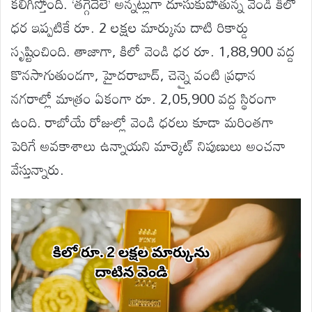
కలిగిస్తోంది. ‘తగ్గేదేలే’ అన్నట్లుగా దూసుకుపోతున్న వెండి కిలో
ధర ఇప్పటికే రూ. 2 లక్షల మార్కును దాటి రికార్డు
సృష్టించింది. తాజాగా, కిలో వెండి ధర రూ. 1,88,900 వద్ద
కొనసాగుతుండగా, హైదరాబాద్, చెన్నై వంటి ప్రధాన
నగరాల్లో మాత్రం ఏకంగా రూ. 2,05,900 వద్ద స్థిరంగా
ఉంది. రాబోయే రోజుల్లో వెండి ధరలు కూడా మరింతగా
పెరిగే అవకాశాలు ఉన్నాయని మార్కెట్ నిపుణులు అంచనా
వేస్తున్నారు.