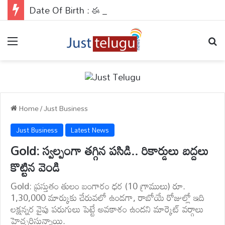
Date Of Birth : ఈ నెంబర్ వారికి అవకాశాలు కలిసి వస్తాయి..వారు వెహికల్స్ నడిపేటప్పుడు జాగ్రత్తగా ఉండాలి..
Menu
Se
Home
/
Just Business
Just Business
Latest News
Gold: స్వల్పంగా తగ్గిన పసిడి.. రికార్డులు బద్దలు
కొట్టిన వెండి
Gold: ప్రస్తుతం తులం బంగారం ధర (10 గ్రాములు) రూ.
1,30,000 మార్కుకు చేరువలో ఉండగా, రాబోయే రోజుల్లో ఇది
లక్షన్నర వైపు పరుగులు పెట్టే అవకాశం ఉందని మార్కెట్ వర్గాలు
హెచ్చరిస్తున్నాయి.