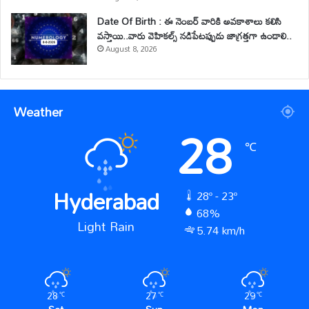
Date Of Birth : ఈ నెంబర్ వారికి అవకాశాలు కలిసి
వస్తాయి..వారు వెహికల్స్ నడిపేటప్పుడు జాగ్రత్తగా ఉండాలి..
August 8, 2026
Weather
28
℃
Hyderabad
28º - 23º
68%
Light Rain
5.74 km/h
28
27
29
℃
℃
℃