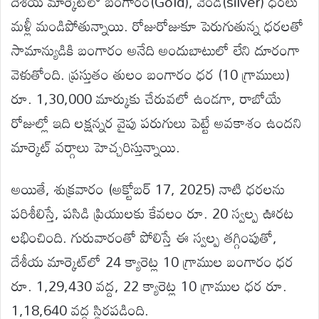
దేశీయ మార్కెట్‌లో బంగారం(Gold), వెండి(silver) ధరలు
మళ్లీ మండిపోతున్నాయి. రోజురోజుకూ పెరుగుతున్న ధరలతో
సామాన్యుడికి బంగారం అనేది అందుబాటులో లేని దూరంగా
వెళుతోంది. ప్రస్తుతం తులం బంగారం ధర (10 గ్రాములు)
రూ. 1,30,000 మార్కుకు చేరువలో ఉండగా, రాబోయే
రోజుల్లో ఇది లక్షన్నర వైపు పరుగులు పెట్టే అవకాశం ఉందని
మార్కెట్ వర్గాలు హెచ్చరిస్తున్నాయి.
అయితే, శుక్రవారం (అక్టోబర్ 17, 2025) నాటి ధరలను
పరిశీలిస్తే, పసిడి ప్రియులకు కేవలం రూ. 20 స్వల్ప ఊరట
లభించింది. గురువారంతో పోలిస్తే ఈ స్వల్ప తగ్గింపుతో,
దేశీయ మార్కెట్‌లో 24 క్యారెట్ల 10 గ్రాముల బంగారం ధర
రూ. 1,29,430 వద్ద, 22 క్యారెట్ల 10 గ్రాముల ధర రూ.
1,18,640 వద్ద స్థిరపడింది.