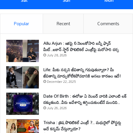
Sat
Sun
Mon
Popular
Recent
Comments
Allu Arjun : ఇకపై 6 నెలలకోసారి బన్నీ ఫ్యాన్
మీట్..ఐకాన్ స్టార్ పొలిటికల్ ఎంట్రీపై మరోసారి చర్చ
July 28, 2026
Life: మీకు నచ్చని జీవితాన్ని గడుపుతున్నారా? మీ
జీవితాన్ని మార్చుకోలేకపోవడానికి అసలు కారణం ఇదే!
December 22, 2025
Date Of Birth : ఈరోజు ఏ నెంబర్ వారికి ఎలాంటి లక్
దక్కుతుంది..వీరు ఆవేశాన్ని తగ్గించుకుంటేనే మంచిది..
July 26, 2026
Trisha : త్రిష పొలిటికల్ ఎంట్రీ ?.. మధురైలో పోస్టర్లు
అదే కన్ఫమ్ చేస్తున్నాయా?