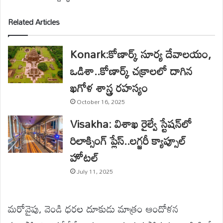
Related Articles
Konark:కోణార్క్ సూర్య దేవాలయం,
ఒడిశా..కోణార్క్ చక్రాలలో దాగిన
ఖగోళ శాస్త్ర రహస్యం
October 16, 2025
Visakha: విశాఖ రైల్వే స్టేషన్‌లో
రిలాక్సింగ్ ప్లేస్..లగ్జరీ క్యాప్సూల్
హోటల్
July 11, 2025
మరోవైపు, వెండి ధరల దూకుడు మాత్రం ఆందోళన