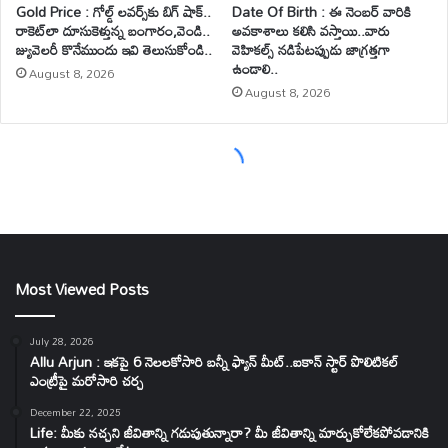
Most Viewed Posts
July 28, 2026
Allu Arjun : ఇకపై 6 నెలలకోసారి బన్నీ ఫ్యాన్ మీట్..ఐకాన్ స్టార్ పొలిటికల్
ఎంట్రీపై మరోసారి చర్చ
December 22, 2025
Life: మీకు నచ్చని జీవితాన్ని గడుపుతున్నారా? మీ జీవితాన్ని మార్చుకోలేకపోవడానికి