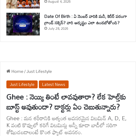
August 4, 2026
Date Of Birth : ఏ నెంబర్ వారికి మనీ, కెరీర్ పరంగా
గ్రాండ్ సక్సెస్? వారి అదృష్టం ఎలా ఉండబోతోంది?
July 28, 2026