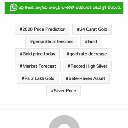
at
e
ail
p
e
ar
s
b
y
a
e
A
o
Li
d
p
o
n
s
2028 Price Prediction
24 Carat Gold
p
k
k
geopolitical tensions
Gold
Gold price today
gold rate decrease
Market Forecast
Record High Silver
Rs 3 Lakh Gold
Safe-Haven Asset
Silver Price