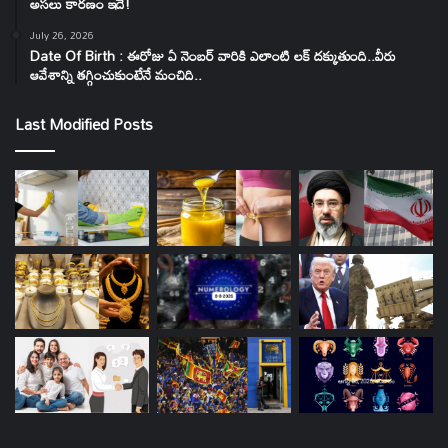
అసలు కారణం ఇదే!
July 26, 2026
Date Of Birth : ఈరోజు ఏ నెంబర్ వారికి ఎలాంటి లక్ దక్కుతుంది..వీరు
ఆవేశాన్ని తగ్గించుకుంటేనే మంచిది..
Last Modified Posts