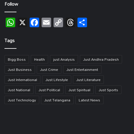
Follow
WhatsApp
X
Facebook
Email
Copy
Threads
Share
Link
Tags
Bigg Boss
Health
just Analysis
Just Andhra Pradesh
Just Business
Just Crime
Just Entertainment
Just International
Just Lifestyle
Just Literature
Just National
Just Political
Just Spiritual
Just Sports
Just Technology
Just Telangana
Latest News