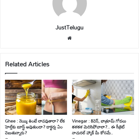
JustTelugu
We
bsi
te
Related Articles
Ghee : నెయ్యి తింటే లావవుతారా? లేక
Vinegar : కిచెన్, బాత్రూమ్ గోడలు
హెల్త్‌కు బూస్ట్ అవుతుందా? డాక్టర్లు ఏం
తళతళ మెరిసిపోవాలా?.. ఈ సీక్రెట్
చెబుతున్నారు?
నాచురల్ హ్యాక్ మీ కోసమే..