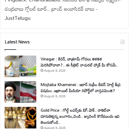
చంద్రబాబు గ్లోబల్ టూర్.. బ్రాండ్ అంబాసిడర్‌ బాబు -
JustTelugu
Latest News
Vinegar : కిచెన్, బాత్రూమ్ గోడలు తళతళ
మెరిసిపోవాలా?.. ఈ సీక్రెట్ నాచురల్ హ్యాక్ మీ కోసమే..
August 8, 2026
Mojtaba Khamenei : ఇరాన్ సుప్రీం లీడర్ హెల్త్ తీవ్ర
విషమం..ఇజ్రాయిల్ మీడియా రిపోర్ట్‌లో వాస్తవమెంత?
August 8, 2026
Gold Price : గోల్డ్ లవర్స్‌కు బిగ్ షాక్.. రాకెట్‌లా
దూసుకెళ్తున్న బంగారం,వెండి.. జ్యువెలరీ కొనేముందు ఇవి
తెలుసుకోండి..
August 8, 2026