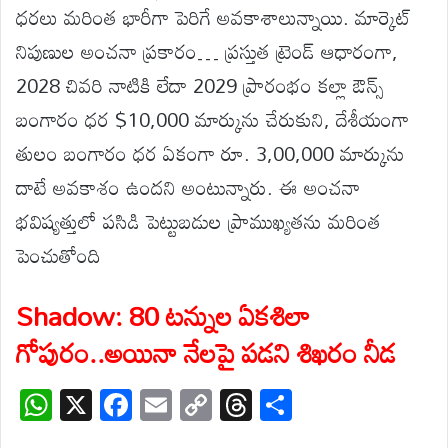
ధరలు మరింత భారీగా పెరిగే అవకాశాలున్నాయి. మార్కెట్
నిపుణుల అంచనా ప్రకారం… ప్రస్తుత ట్రెండ్ ఆధారంగా,
2028 చివరి నాటికి లేదా 2029 ప్రారంభం కల్లా ఔన్స్
బంగారం ధర $10,000 మార్కును చేరుకుని, దేశీయంగా
తులం బంగారం ధర ఏకంగా రూ. 3,00,000 మార్కును
దాటే అవకాశం ఉందని అంటున్నారు. ఈ అంచనా
భవిష్యత్తులో పసిడి పెట్టుబడుల ప్రాముఖ్యతను మరింత
పెంచుతోంది
Shadow: 80 టన్నుల ఏకశిలా
గోపురం..అయినా నేలపై పడని శిఖరం నీడ
W
X
F
E
C
T
S
h
ac
m
o
hr
h