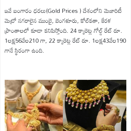
ఇవే బంగారం ధరలు(Gold Prices ) దేశంలోని మెజారిటీ
మెట్రో నగరాలైన ముంబై, బెంగళూరు, కోల్‌కతా, కేరళ
ప్రాంతాలలో కూడా కనిపిస్తోంది. 24 క్యారెట్ల గోల్డ్ రేట్ రూ.
1లక్ష56వేల210 గా, 22 క్యారెట్ల రేట్ రూ. 1లక్ష43వేల190
గానే స్థిరంగా ఉంది.