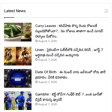
Latest News
Curry Leaves : కరివేపాకు కొన్న రెండు రోజులకే
నల్లబడిపోతోందా?.. నెల రోజులు తాజాగా ఉంచే సూపర్
చిట్కాలు మీకోసం..
August 7, 2026
Linen : సైలెంట్‌గా ఓటీటీలోకి వచ్చేసిన లెనిన్.. ఆగస్ట్ 7
అర్ధరాత్రి నుంచే వచ్చేసిన అయ్యగారు
August 7, 2026
Date Of Birth : ఈ నెంబర్ వారు ఆవేశంలో నోరు జారే
ప్రమాదం..వీరికి ధనలాభం..
August 7, 2026
Gambhir : టెస్ట్ కోచ్‌గా గంభీర్ ఔట్ ?..లంక టూర్‌తో
డిసైడ్ కానున్న ఫ్యూచర్
August 7, 2026