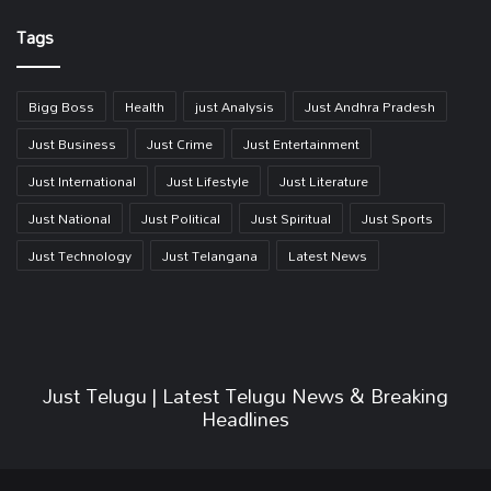
Link
Tags
Bigg Boss
Health
just Analysis
Just Andhra Pradesh
Just Business
Just Crime
Just Entertainment
Just International
Just Lifestyle
Just Literature
Just National
Just Political
Just Spiritual
Just Sports
Just Technology
Just Telangana
Latest News
Just Telugu | Latest Telugu News & Breaking
Headlines