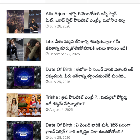
Allu Arjun : ఇకపై 6 నెలలకోసారి బన్నీ ఫ్యాన్
మీట్..ఐకాన్ స్టార్ పొలిటికల్ ఎంట్రీపై మరోసారి చర్చ
July 28, 2026
Life: మీకు నచ్చని జీవితాన్ని గడుపుతున్నారా? మీ
జీవితాన్ని మార్చుకోలేకపోవడానికి అసలు కారణం ఇదే!
December 22, 2025
Date Of Birth : ఈరోజు ఏ నెంబర్ వారికి ఎలాంటి లక్
దక్కుతుంది..వీరు ఆవేశాన్ని తగ్గించుకుంటేనే మంచిది..
July 26, 2026
Trisha : త్రిష పొలిటికల్ ఎంట్రీ ?.. మధురైలో పోస్టర్లు
అదే కన్ఫమ్ చేస్తున్నాయా?
August 4, 2026
Date Of Birth : ఏ నెంబర్ వారికి మనీ, కెరీర్ పరంగా
గ్రాండ్ సక్సెస్? వారి అదృష్టం ఎలా ఉండబోతోంది?
July 28, 2026