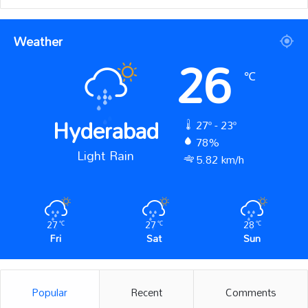
Weather
26
℃
Hyderabad
27º - 23º
78%
Light Rain
5.82 km/h
27
27
28
℃
℃
℃
Fri
Sat
Sun
Popular
Recent
Comments