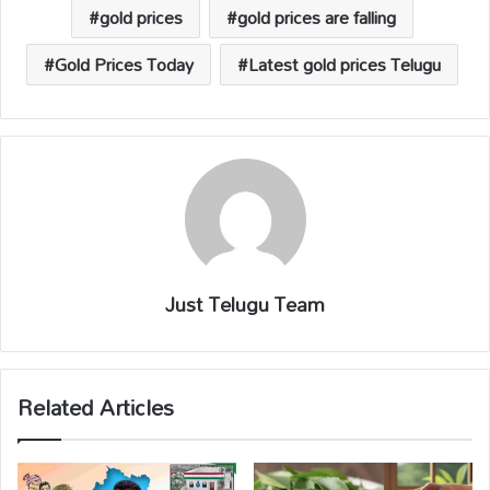
p
o
n
s
gold prices
gold prices are falling
p
k
k
Gold Prices Today
Latest gold prices Telugu
Just Telugu Team
Related Articles