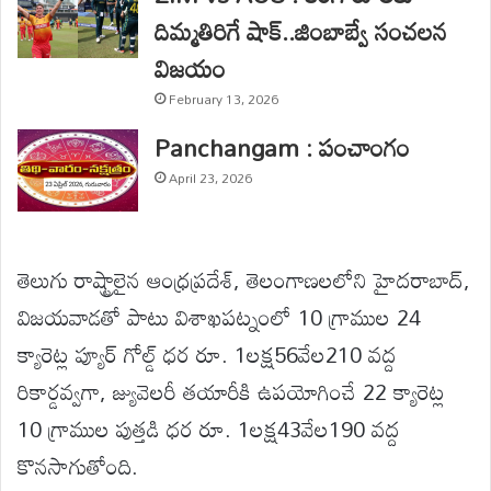
దిమ్మతిరిగే షాక్..జింబాబ్వే సంచలన
విజయం
February 13, 2026
Panchangam : పంచాంగం
April 23, 2026
తెలుగు రాష్ట్రాలైన ఆంధ్రప్రదేశ్, తెలంగాణలలోని హైదరాబాద్,
విజయవాడతో పాటు విశాఖపట్నంలో 10 గ్రాముల 24
క్యారెట్ల ప్యూర్ గోల్డ్ ధర రూ. 1లక్ష56వేల210 వద్ద
రికార్డవ్వగా, జ్యువెలరీ తయారీకి ఉపయోగించే 22 క్యారెట్ల
10 గ్రాముల పుత్తడి ధర రూ. 1లక్ష43వేల190 వద్ద
కొనసాగుతోంది.