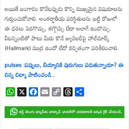
అయితే బంగారం కొనేటప్పుడు కొన్ని ముఖ్యమైన విషయాలను
గుర్తుంచుకోవాలి. అంతర్జాతీయ పరిస్థితులను బట్టి రోజులో
ఈ ధరలు పెరగొచ్చు, తగ్గొచ్చు లేదా అలాగే ఉండొచ్చు.
వీటన్నింటితో పాటు మీరు కొనే జ్యువెలరీపై హాల్‌మార్క్
(Hallmark) ముద్ర ఉందో లేదో కచ్చితంగా పరిశీలించాలి.
pulses :పప్పులు, బియ్యానికి పురుగులు పడుతున్నాయా? ఈ
చిన్న చిట్కా పాటించండి..
W
X
F
E
C
T
S
h
ac
m
o
hr
h
at
e
ail
p
e
ar
s
b
y
a
e
A
o
Li
d