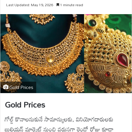
Last Updated: May 19, 2026
1 minute read
Gold Prices
Gold Prices
గోల్డ్ కొనాలనుకునే సామాన్యులకు, వినియోగదారులకు
బులియన్ మార్కెట్ నుంచి వరుసగా రెండో రోజు కూడా