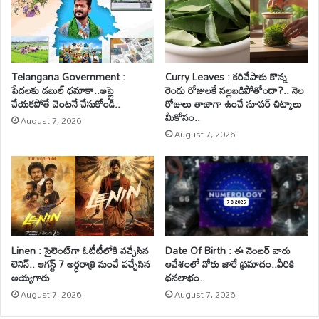
Telangana Government :
Curry Leaves : కరివేపాకు కొన్న
పేదలకు డబుల్ ధమాకా..అప్లై
రెండు రోజులకే నల్లబడిపోతోందా?.. నెల
చేయకపోతే వెంటనే చేసుకోండి..
రోజులు తాజాగా ఉంచే సూపర్ చిట్కాలు
మీకోసం..
August 7, 2026
August 7, 2026
Linen : సైలెంట్‌గా ఓటీటీలోకి వచ్చేసిన
Date Of Birth : ఈ నెంబర్ వారు
లెనిన్.. ఆగస్ట్ 7 అర్ధరాత్రి నుంచే వచ్చేసిన
ఆవేశంలో నోరు జారే ప్రమాదం..వీరికి
అయ్యగారు
ధనలాభం..
August 7, 2026
August 7, 2026