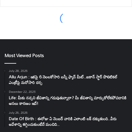
Most Viewed Posts
July 28, 2026
Allu Arjun : ఇకపై 6 నెలలకోసారి బన్నీ ఫ్యాన్ మీట్..ఐకాన్ స్టార్ పొలిటికల్
ఎంట్రీపై మరోసారి చర్చ
December 22, 2025
Life: మీకు నచ్చని జీవితాన్ని గడుపుతున్నారా? మీ జీవితాన్ని మార్చుకోలేకపోవడానికి
అసలు కారణం ఇదే!
July 26, 2026
Date Of Birth : ఈరోజు ఏ నెంబర్ వారికి ఎలాంటి లక్ దక్కుతుంది..వీరు
ఆవేశాన్ని తగ్గించుకుంటేనే మంచిది..