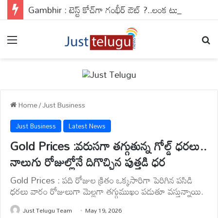
Gambhir : టెస్ట్ కోచ్‌గా గంభీర్ ఔట్ ?..లంక టూర్‌తో డిసైడ్ కానున్న ఫ్యూచర్
Menu
Se
Home
/
Just Business
Just Business
Latest News
Gold Prices :వరుసగా తగ్గుతున్న గోల్డ్ ధరలు..
నాలుగు రోజుల్లోనే దిగొచ్చిన పుత్తడి ధర
Gold Prices : పది రోజుల క్రితం ఒక్కసారిగా పెరిగిన పసిడి
ధరలు వారం రోజులుగా మెల్లగా తగ్గుముఖం పడుతూ వస్తున్నాయి.
Just Telugu Team
May 19, 2026