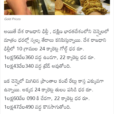
Gold Prices
అయితే దేశ రాజధాని ఢిల్లీ , దక్షిణ భారతదేశంలోని చెన్నైలలో
మాత్రం ధరల్లో స్వల్ప తేడాలు కనిపిస్తున్నాయి. దేశ రాజధాని
ఢిల్లీలో 10 గ్రాముల 24 క్యారెట్ల గోల్డ్ ధర రూ.
1లక్ష56వేల360 వద్ద ఉండగా, 22 క్యారెట్ల ధర రూ.
1లక్ష43వేల340 వద్ద ట్రేడ్ అవుతోంది.
ఇక చెన్నైలో మిగిలిన ప్రాంతాల కంటే రేట్లు కాస్త ఎక్కువగా
ఉన్నాయి. అక్కడ 24 క్యారెట్ల తులం పసిడి ధర రూ.
1లక్ష60వేల 090 కి చేరగా, 22 క్యారెట్ల ధర రూ.
1లక్ష47వేల490 వద్ద కొనసాగుతోంది.