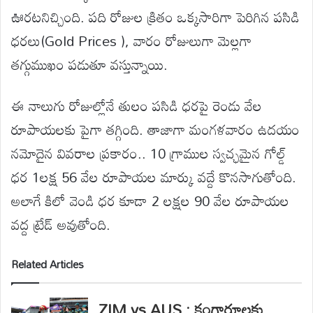
ఊరటనిచ్చింది. పది రోజుల క్రితం ఒక్కసారిగా పెరిగిన పసిడి
ధరలు(Gold Prices ), వారం రోజులుగా మెల్లగా
తగ్గుముఖం పడుతూ వస్తున్నాయి.
ఈ నాలుగు రోజుల్లోనే తులం పసిడి ధరపై రెండు వేల
రూపాయలకు పైగా తగ్గింది. తాజాగా మంగళవారం ఉదయం
నమోదైన వివరాల ప్రకారం.. 10 గ్రాముల స్వచ్ఛమైన గోల్డ్
ధర 1లక్ష 56 వేల రూపాయల మార్కు వద్దే కొనసాగుతోంది.
అలాగే కిలో వెండి ధర కూడా 2 లక్షల 90 వేల రూపాయల
వద్ద ట్రేడ్ అవుతోంది.
Related Articles
ZIM vs AUS : కంగారూలకు