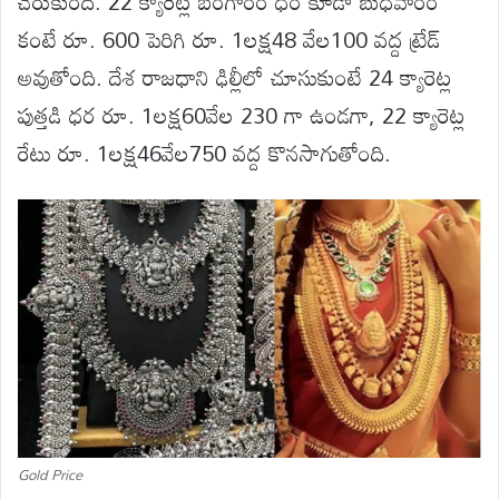
చేరుకుంది. 22 క్యారెట్ల బంగారం ధర కూడా బుధవారం
కంటే రూ. 600 పెరిగి రూ. 1లక్ష48 వేల100 వద్ద ట్రేడ్
అవుతోంది. దేశ రాజధాని ఢిల్లీలో చూసుకుంటే 24 క్యారెట్ల
పుత్తడి ధర రూ. 1లక్ష60వేల 230 గా ఉండగా, 22 క్యారెట్ల
రేటు రూ. 1లక్ష46వేల750 వద్ద కొనసాగుతోంది.
Gold Price