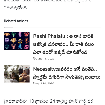
ఎదురవుతోంది.
Related Articles
Rashi Phalalu : ఆ రాశి వారికి
ఆకస్మిక ధనలాభం.. మీ రాశి ఫలం
ఎలా ఉందో ఇక్కడే చూసుకోండి
June 11, 2026
Necessity:అవసరం అనే వంతెన..
స్వార్థమే ఊపిరిగా సాగుతున్న బంధాలు
April 14, 2026
హైదరాబాద్‌లో 10 గ్రాముల 24 క్యారెట్ల ప్యూర్ గోల్డ్ ధర