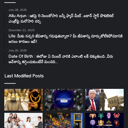
July 28, 2026
Allu Arjun : ఇకపై 6 నెలలకోసారి బన్నీ ఫ్యాన్ మీట్..ఐకాన్ స్టార్ పొలిటికల్
ఎంట్రీపై మరోసారి చర్చ
December 22, 2025
Life: మీకు నచ్చని జీవితాన్ని గడుపుతున్నారా? మీ జీవితాన్ని మార్చుకోలేకపోవడానికి
అసలు కారణం ఇదే!
July 26, 2026
Date Of Birth : ఈరోజు ఏ నెంబర్ వారికి ఎలాంటి లక్ దక్కుతుంది..వీరు
ఆవేశాన్ని తగ్గించుకుంటేనే మంచిది..
Last Modified Posts