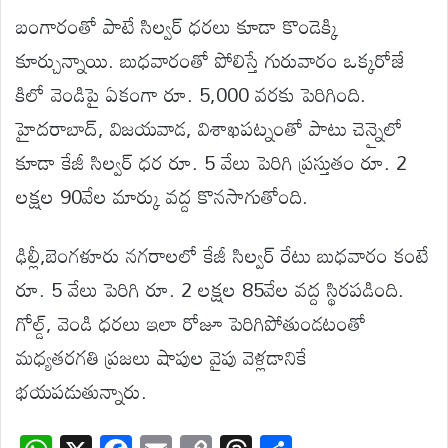
బంగారంతో పాటే సిల్వర్ ధరలు కూడా కొండెక్కి
కూర్చున్నాయి. బుధవారంతో పోలిస్తే గురువారం ఒక్కరోజే
కిలో వెండిపై ఏకంగా రూ. 5,000 వరకు పెరిగింది.
హైదరాబాద్, విజయవాడ, విశాఖపట్నంతో పాటు చెన్నైలో
కూడా కేజీ సిల్వర్ ధర రూ. 5 వేలు పెరిగి ప్రస్తుతం రూ. 2
లక్షల 90వేల మార్కు వద్ద కొనసాగుతోంది.
ఢిల్లీ,బెంగళూరు నగరాలలో కేజీ సిల్వర్ రేటు బుధవారం కంటే
రూ. 5 వేలు పెరిగి రూ. 2 లక్షల 85వేల వద్ద స్థిరపడింది.
గోల్డ్, వెండి ధరలు ఇలా రోజూ పెరిగిపోతుండటంతో
మధ్యతరగతి ప్రజలు షాపుల వైపు వెళ్లడానికే
భయపడుతున్నారు.