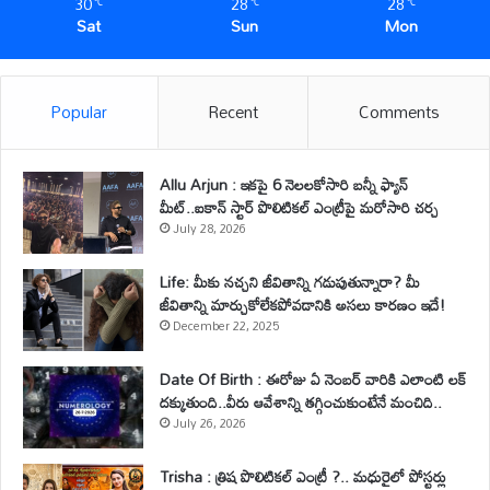
30
28
28
℃
℃
℃
Sat
Sun
Mon
Popular
Recent
Comments
Allu Arjun : ఇకపై 6 నెలలకోసారి బన్నీ ఫ్యాన్
మీట్..ఐకాన్ స్టార్ పొలిటికల్ ఎంట్రీపై మరోసారి చర్చ
July 28, 2026
Life: మీకు నచ్చని జీవితాన్ని గడుపుతున్నారా? మీ
జీవితాన్ని మార్చుకోలేకపోవడానికి అసలు కారణం ఇదే!
December 22, 2025
Date Of Birth : ఈరోజు ఏ నెంబర్ వారికి ఎలాంటి లక్
దక్కుతుంది..వీరు ఆవేశాన్ని తగ్గించుకుంటేనే మంచిది..
July 26, 2026
Trisha : త్రిష పొలిటికల్ ఎంట్రీ ?.. మధురైలో పోస్టర్లు