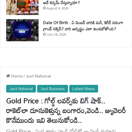
అదే కన్ఫమ్ చేస్తున్నాయా?
August 4, 2026
Date Of Birth : ఏ నెంబర్ వారికి మనీ, కెరీర్ పరంగా
గ్రాండ్ సక్సెస్? వారి అదృష్టం ఎలా ఉండబోతోంది?
July 28, 2026