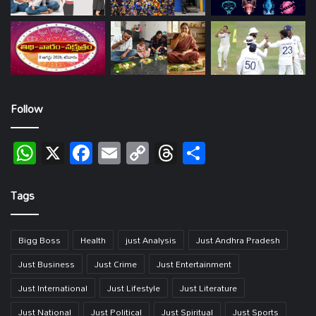
Follow
WhatsApp
X
Facebook
Email
Copy
Threads
Share
Link
Tags
Bigg Boss
Health
just Analysis
Just Andhra Pradesh
Just Business
Just Crime
Just Entertainment
Just International
Just Lifestyle
Just Literature
Just National
Just Political
Just Spiritual
Just Sports