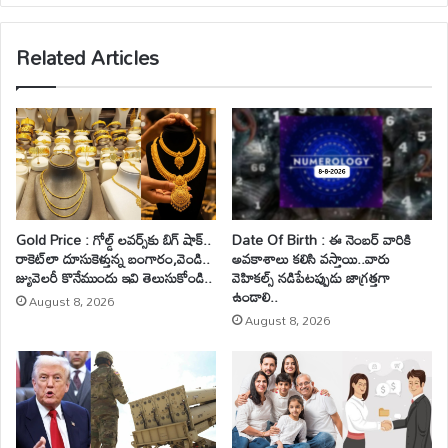
Related Articles
Gold Price : గోల్డ్ లవర్స్‌కు బిగ్ షాక్..
Date Of Birth : ఈ నెంబర్ వారికి
రాకెట్‌లా దూసుకెళ్తున్న బంగారం,వెండి..
అవకాశాలు కలిసి వస్తాయి..వారు
జ్యువెలరీ కొనేముందు ఇవి తెలుసుకోండి..
వెహికల్స్ నడిపేటప్పుడు జాగ్రత్తగా
ఉండాలి..
August 8, 2026
August 8, 2026