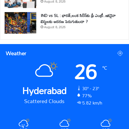
August 8, 2026
IND vs SL : భారత్,లంక సిరీస్‌కు ఫ్రీ ఎంట్రీ..ఇకనైనా
టెస్టులకు ఆదరణ పెరుగుతుందా ?
August 8, 2026
Weather
26
℃
Hyderabad
30º - 23º
77%
Scattered Clouds
5.82 km/h