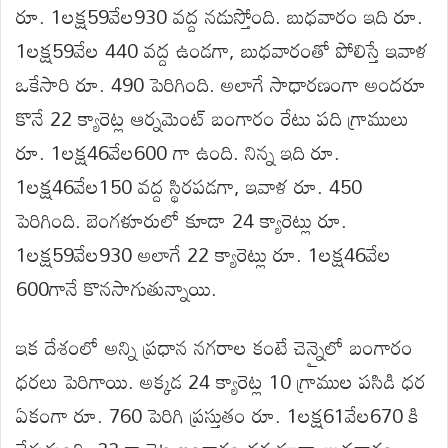
రూ. 1లక్ష59వేల930 వద్ద నడుస్తోంది. బుధవారం ఇది రూ.
1లక్ష59వేల 440 వద్ద ఉండగా, బుధవారంతో పోలిస్తే ఇవాళ
ఒకేసారి రూ. 490 పెరిగింది. అలాగే సాధారణంగా అందరూ
కొనే 22 క్యారెట్ల ఆర్నమెంట్ బంగారం రేటు పది గ్రాములు
రూ. 1లక్ష46వేల600 గా ఉంది. నిన్న ఇది రూ.
1లక్ష46వేల150 వద్ద స్థిరపడగా, ఇవాళ రూ. 450
పెరిగింది. బెంగళూరులో కూడా 24 క్యారెట్లు రూ.
1లక్ష59వేల930 అలాగే 22 క్యారెట్లు రూ. 1లక్ష46వేల
600గానే కొనసాగుతున్నాయి.
ఇక దేశంలో అన్ని ప్రధాన నగరాల కంటే చెన్నైలో బంగారం
ధరలు పెరిగాయి. అక్కడ 24 క్యారెట్ల 10 గ్రాముల పసిడి ధర
ఏకంగా రూ. 760 పెరిగి ప్రస్తుతం రూ. 1లక్ష61వేల670 కి