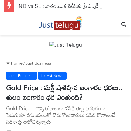
IND vs SL : భారత్,లంక సిరీస్‌కు ఫ్రీ ఎంట్రీ..ఇకనైనా టెస్టులకు ఆదరణ పెరుగుతుందా ?
Menu
Se
Home
/
Just Business
Just Business
Latest News
Gold Price : మళ్లీ షాకిచ్చిన బంగారం ధరలు..
తులం బంగారం ధర ఎంతుంది?
Gold Price : కొన్ని రోజులుగా పసిడి రేట్లు విపరీతంగా
పెరుగుతూ వస్తుండటంతో కొనుగోలుదారులు పసిడి కొనాలంటే
పదిసార్లు ఆలోచిస్తున్నారు