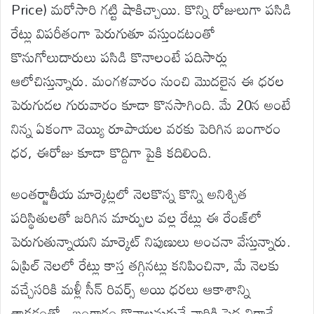
Price) మరోసారి గట్టి షాకిచ్చాయి. కొన్ని రోజులుగా పసిడి
రేట్లు విపరీతంగా పెరుగుతూ వస్తుండటంతో
కొనుగోలుదారులు పసిడి కొనాలంటే పదిసార్లు
ఆలోచిస్తున్నారు. మంగళవారం నుంచి మొదలైన ఈ ధరల
పెరుగుదల గురువారం కూడా కొనసాగింది. మే 20న అంటే
నిన్న ఏకంగా వెయ్యి రూపాయల వరకు పెరిగిన బంగారం
ధర, ఈరోజు కూడా కొద్దిగా పైకి కదిలింది.
అంతర్జాతీయ మార్కెట్లలో నెలకొన్న కొన్ని అనిశ్చిత
పరిస్థితులతో జరిగిన మార్పుల వల్ల రేట్లు ఈ రేంజ్‌లో
పెరుగుతున్నాయని మార్కెట్ నిపుణులు అంచనా వేస్తున్నారు.
ఏప్రిల్ నెలలో రేట్లు కాస్త తగ్గినట్లు కనిపించినా, మే నెలకు
వచ్చేసరికి మళ్లీ సీన్ రివర్స్ అయి ధరలు ఆకాశాన్ని
తాకడంతో ..బంగారం కొనాలనుకునే వారికి పెద్ద నిరాశే