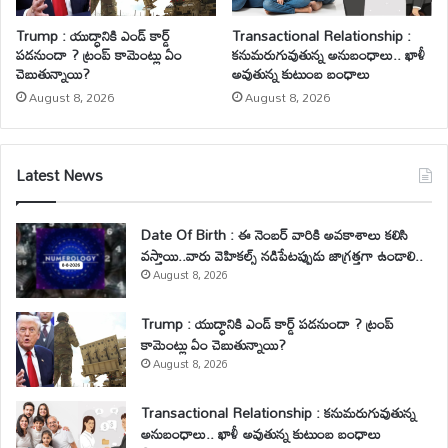
Trump : యుద్ధానికి ఎండ్ కార్డ్
Transactional Relationship :
పడనుందా ? ట్రంప్ కామెంట్లు ఏం
కనుమరుగువుతున్న అనుబంధాలు.. ఖాళీ
చెబుతున్నాయి?
అవుతున్న కుటుంబ బంధాలు
August 8, 2026
August 8, 2026
Latest News
Date Of Birth : ఈ నెంబర్ వారికి అవకాశాలు కలిసి
వస్తాయి..వారు వెహికల్స్ నడిపేటప్పుడు జాగ్రత్తగా ఉండాలి..
August 8, 2026
Trump : యుద్ధానికి ఎండ్ కార్డ్ పడనుందా ? ట్రంప్
కామెంట్లు ఏం చెబుతున్నాయి?
August 8, 2026
Transactional Relationship : కనుమరుగువుతున్న
అనుబంధాలు.. ఖాళీ అవుతున్న కుటుంబ బంధాలు