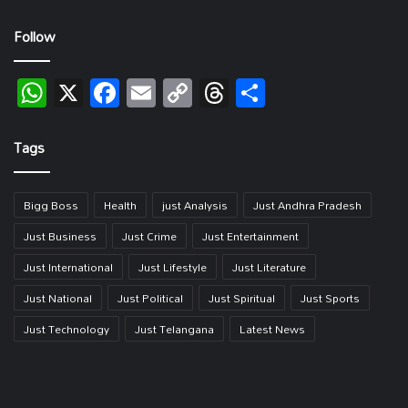
Follow
WhatsApp
X
Facebook
Email
Copy
Threads
Share
Link
Tags
Bigg Boss
Health
just Analysis
Just Andhra Pradesh
Just Business
Just Crime
Just Entertainment
Just International
Just Lifestyle
Just Literature
Just National
Just Political
Just Spiritual
Just Sports
Just Technology
Just Telangana
Latest News