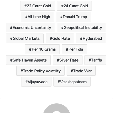
A
o
Li
d
p
o
n
s
22 Carat Gold
24 Carat Gold
p
k
k
All-time High
Donald Trump
Economic Uncertainty
Geopolitical Instability
Global Markets
Gold Rate
Hyderabad
Per 10 Grams
Per Tola
Safe Haven Assets
Silver Rate
Tariffs
Trade Policy Volatility
Trade War
Vijayawada
Visakhapatnam