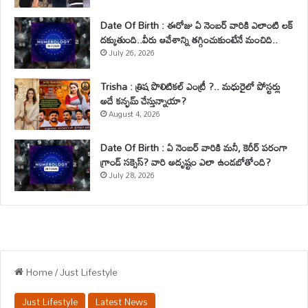
Date Of Birth : ఈరోజు ఏ నెంబర్ వారికి ఎలాంటి లక్
దక్కుతుంది..వీరు ఆవేశాన్ని తగ్గించుకుంటేనే మంచిది..
July 26, 2026
Trisha : త్రిష పొలిటికల్ ఎంట్రీ ?.. మధురైలో పోస్టర్లు
అదే కన్ఫమ్ చేస్తున్నాయా?
August 4, 2026
Date Of Birth : ఏ నెంబర్ వారికి మనీ, కెరీర్ పరంగా
గ్రాండ్ సక్సెస్? వారి అదృష్టం ఎలా ఉండబోతోంది?
July 28, 2026