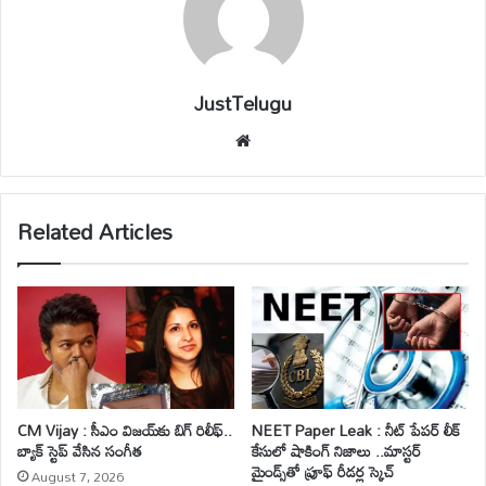
JustTelugu
We
bsi
te
Related Articles
CM Vijay : సీఎం విజయ్‌కు బిగ్ రిలీఫ్..
NEET Paper Leak : నీట్ పేపర్ లీక్
బ్యాక్ స్టెప్ వేసిన సంగీత
కేసులో షాకింగ్ నిజాలు ..మాస్టర్
మైండ్స్‌తో ప్రూఫ్ రీడర్ల స్కెచ్
August 7, 2026