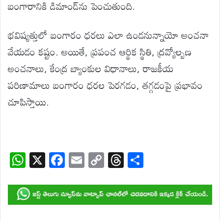
బంగారానికి డిమాండ్‌ను పెంచుతుంది.
భవిష్యత్తులో బంగారం ధరలు ఎలా ఉండనున్నాయో అంచనా
వేయడం కష్టం. అయితే, ప్రపంచ ఆర్థిక స్థితి, ద్రవ్యోల్బణ
అంచనాలు, కేంద్ర బ్యాంకుల విధానాలు, రాజకీయ
పరిణామాలు బంగారం ధరల పెరగడం, తగ్గడంపై ప్రభావం
చూపిస్తాయి.
W
X
F
E
C
T
S
h
ac
m
o
hr
h
at
e
ail
p
e
ar
s
b
y
a
e