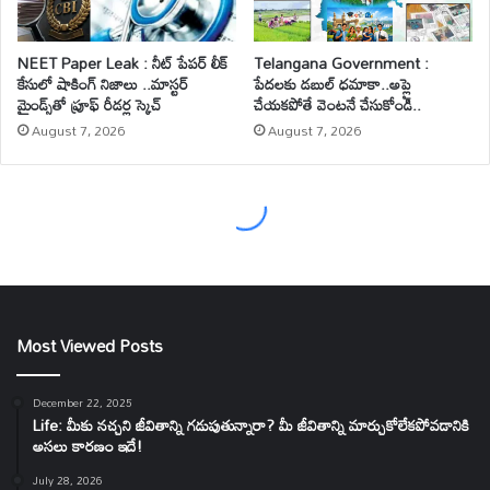
Most Viewed Posts
December 22, 2025
Life: మీకు నచ్చని జీవితాన్ని గడుపుతున్నారా? మీ జీవితాన్ని మార్చుకోలేకపోవడానికి
అసలు కారణం ఇదే!
July 28, 2026