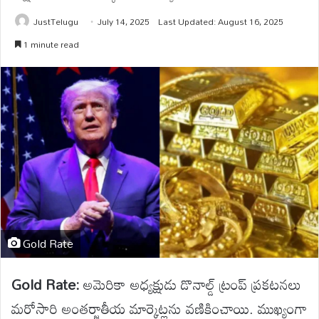
JustTelugu
July 14, 2025
Last Updated: August 16, 2025
1 minute read
Gold Rate
Gold Rate:
అమెరికా అధ్యక్షుడు డొనాల్డ్ ట్రంప్ ప్రకటనలు
మరోసారి అంతర్జాతీయ మార్కెట్లను వణికించాయి. ముఖ్యంగా