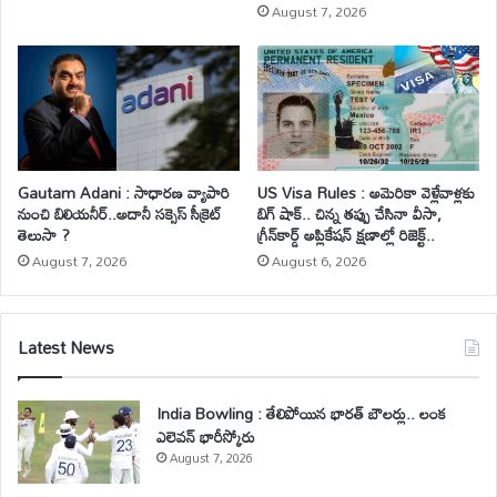
August 7, 2026
Gautam Adani : సాధారణ వ్యాపారి
US Visa Rules : అమెరికా వెళ్లేవాళ్లకు
నుంచి బిలియనీర్..అదానీ సక్సెస్ సీక్రెట్
బిగ్ షాక్.. చిన్న తప్పు చేసినా వీసా,
తెలుసా ?
గ్రీన్‌కార్డ్ అప్లికేషన్ క్షణాల్లో రిజెక్ట్..
August 7, 2026
August 6, 2026
Latest News
India Bowling : తేలిపోయిన భారత్ బౌలర్లు.. లంక
ఎలెవన్ భారీస్కోరు
August 7, 2026