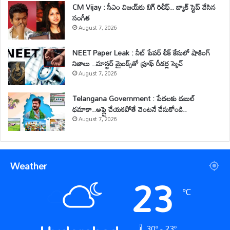
CM Vijay : సీఎం విజయ్‌కు బిగ్ రిలీఫ్.. బ్యాక్ స్టెప్ వేసిన
సంగీత
August 7, 2026
NEET Paper Leak : నీట్ పేపర్ లీక్ కేసులో షాకింగ్
నిజాలు ..మాస్టర్ మైండ్స్‌తో ప్రూఫ్ రీడర్ల స్కెచ్
August 7, 2026
Telangana Government : పేదలకు డబుల్
ధమాకా..అప్లై చేయకపోతే వెంటనే చేసుకోండి..
August 7, 2026
Weather
23
℃
30º - 23º