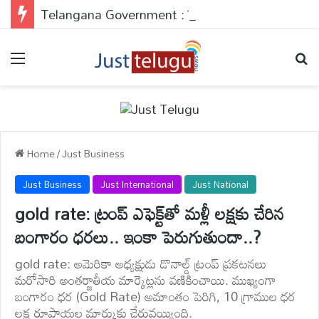
Telangana Government : పేదలకు డబుల్ ధమాకా..అప్లై చేయకపోతే వెంటనే చేసుకోండి..
Menu
Se
Home
/
Just Business
Just Business
Just International
Just National
gold rate: ట్రంప్ ఎఫెక్ట్‌తో మళ్లీ లక్షకు చేరిన
బంగారం ధరలు.. ఇంకా పెరుగుతుందా..?
gold rate: అమెరికా అధ్యక్షుడు డొనాల్డ్ ట్రంప్ ప్రకటనలు
మరోసారి అంతర్జాతీయ మార్కెట్లను వణికించాయి. ముఖ్యంగా
బంగారం ధర (Gold Rate) అమాంతం పెరిగి, 10 గ్రాముల ధర
లక్ష రూపాయల మార్కుకు చేరువయ్యింది.