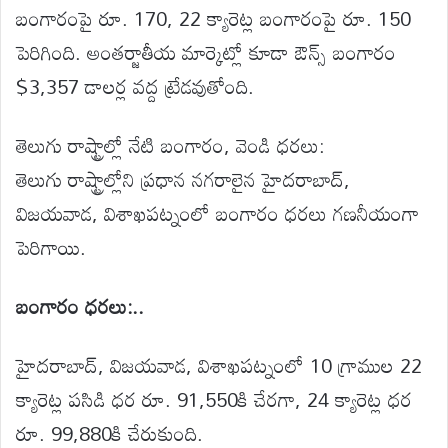
బంగారంపై రూ. 170, 22 క్యారెట్ల బంగారంపై రూ. 150
పెరిగింది. అంతర్జాతీయ మార్కెట్లో కూడా ఔన్స్ బంగారం
$3,357 డాలర్ల వద్ద ట్రేడవుతోంది.
తెలుగు రాష్ట్రాల్లో నేటి బంగారం, వెండి ధరలు:
తెలుగు రాష్ట్రాల్లోని ప్రధాన నగరాలైన హైదరాబాద్,
విజయవాడ, విశాఖపట్నంలో బంగారం ధరలు గణనీయంగా
పెరిగాయి.
బంగారం ధరలు:..
హైదరాబాద్, విజయవాడ, విశాఖపట్నంలో 10 గ్రాముల 22
క్యారెట్ల పసిడి ధర రూ. 91,550కి చేరగా, 24 క్యారెట్ల ధర
రూ. 99,880కి చేరుకుంది.