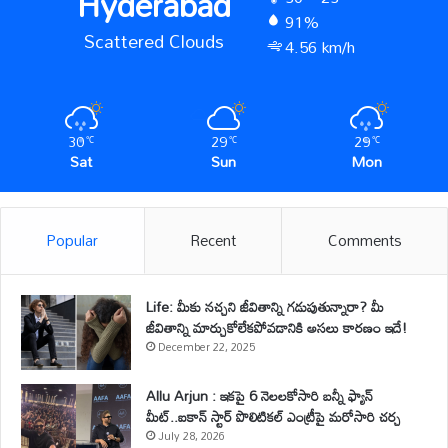
Hyderabad
91%
Scattered Clouds
4.56 km/h
30
29
29
℃
℃
℃
Sat
Sun
Mon
Popular
Recent
Comments
Life: మీకు నచ్చని జీవితాన్ని గడుపుతున్నారా? మీ
జీవితాన్ని మార్చుకోలేకపోవడానికి అసలు కారణం ఇదే!
December 22, 2025
Allu Arjun : ఇకపై 6 నెలలకోసారి బన్నీ ఫ్యాన్
మీట్..ఐకాన్ స్టార్ పొలిటికల్ ఎంట్రీపై మరోసారి చర్చ
July 28, 2026