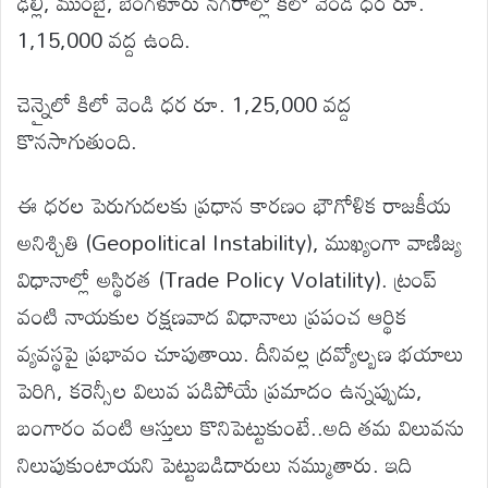
ఢిల్లీ, ముంబై, బెంగళూరు నగరాల్లో కిలో వెండి ధర రూ.
1,15,000 వద్ద ఉంది.
చెన్నైలో కిలో వెండి ధర రూ. 1,25,000 వద్ద
కొనసాగుతుంది.
ఈ ధరల పెరుగుదలకు ప్రధాన కారణం భౌగోళిక రాజకీయ
అనిశ్చితి (Geopolitical Instability), ముఖ్యంగా వాణిజ్య
విధానాల్లో అస్థిరత (Trade Policy Volatility). ట్రంప్
వంటి నాయకుల రక్షణవాద విధానాలు ప్రపంచ ఆర్థిక
వ్యవస్థపై ప్రభావం చూపుతాయి. దీనివల్ల ద్రవ్యోల్బణ భయాలు
పెరిగి, కరెన్సీల విలువ పడిపోయే ప్రమాదం ఉన్నప్పుడు,
బంగారం వంటి ఆస్తులు కొనిపెట్టుకుంటే..అది తమ విలువను
నిలుపుకుంటాయని పెట్టుబడిదారులు నమ్ముతారు. ఇది