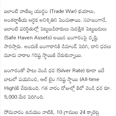
ఇలాంటి వాణిజ్య యుద్ధం (Trade War) భయాలు,
అంతర్జాతీయ ఆర్థిక అనిశ్చితిని పెంచుతాయి. సహజంగానే,
ఇలాంటి పరిస్థితుల్లో పెట్టుబడిదారులు సురక్షిత పెట్టుబడులు
(Safe Haven Assets) అయిన బంగారంపై దృష్టి
సారిస్తారు. అందుకే బంగారానికి డిమాండ్ పెరిగి, దాని ధరలు
మూడు వారాల గరిష్ట స్థాయికి చేరుకున్నాయి.
బంగారంతో పాటు వెండి ధర (Silver Rate) కూడా ఇదే
బాటలో పయనించి, ఆల్ టైం గరిష్ట స్థాయి (All-time
High)కి చేరుకుంది. గత వారం రోజుల్లో కిలో వెండి ధర రూ.
5,000 మేర పెరిగింది.
సోమవారం ఉదయం నాటికి, 10 గ్రాముల 24 క్యారెట్ల