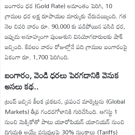
బంగారం ధర (Gold Rate) అమాంతం పెరిగి, 10
గ్రాముల ధర లక్ష రూపాయల మార్కుకు చేరువయ్యింది. గత
నెల చివరి వారం రూ. 90,000 కు పడిపోయిన పసిడి ధర,
ఇప్పుడు అనూహ్యంగా పుంజుకుని వినయోగదారులకు షాక్
ఇచ్చింది. కేవలం వారం రోజుల్లోనే పది గ్రాముల బంగారంపై
ఏకంగా రూ. 1,700 పెరిగింది.
బంగారం, వెండి ధరలు పెరగడానికి వెనుక
అసలు కథ..
ట్రంప్ ఇచ్చిన కీలక ప్రకటన, ప్రపంచ మార్కెట్లను (Global
Markets) తీవ్ర గందరగోళానికి గురిచేసింది. ఆగస్టు 1
నుంచి మెక్సికోతో పాటు యూరోపియన్ యూనియన్ నుంచి
దిగుమతి అయ్యే వస్తువులపై 30% సుంకాలు (Tariffs)