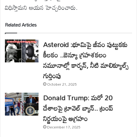
విధిస్తామని ఆయన హెచ్చరించారు.
Related Articles
Asteroid :భూమిపై జీవం పుట్టుకకు
కీలకం ..బెన్యూ గ్రహశకలం
నమూనాల్లో కార్బన్, నీటి మాలిక్యూల్స్‌
గుర్తింపు
October 21, 2025
Donald Trump: మరో 20
దేశాలపై ట్రావెల్ బ్యాన్.. ట్రంప్
నిర్ణయంపై ఆగ్రహం
December 17, 2025