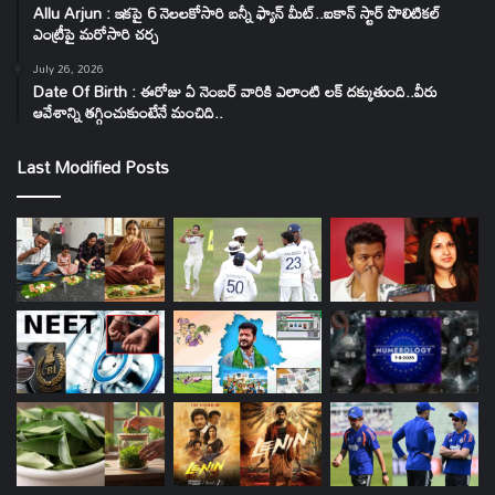
Allu Arjun : ఇకపై 6 నెలలకోసారి బన్నీ ఫ్యాన్ మీట్..ఐకాన్ స్టార్ పొలిటికల్
ఎంట్రీపై మరోసారి చర్చ
July 26, 2026
Date Of Birth : ఈరోజు ఏ నెంబర్ వారికి ఎలాంటి లక్ దక్కుతుంది..వీరు
ఆవేశాన్ని తగ్గించుకుంటేనే మంచిది..
Last Modified Posts