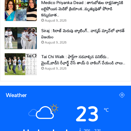
Medico Priyanka Dead : తాగుబోతుల రాక్షసత్వానికి
బలైపోయిన మెడికో ప్రియాంక..మృత్యువుతో పోరాడి
కన్నుమూత..
August 9, 2026
Siraj : సిరాజ్ మెరుపు బ్యాటింగ్‌.. వార్మప్ మ్యాచ్‌లో భారత్
విజయం
August 9, 2026
Tai Chi Walk : ఫాస్ట్‌గా నడవాల్సిన పనిలేదు..
మైండ్‌,బాడీని రీఛార్జ్ చేసే తాయ్ చి వాకింగ్‌ చేయండి చాలు..
August 9, 2026
Weather
23
℃
29º - 23º