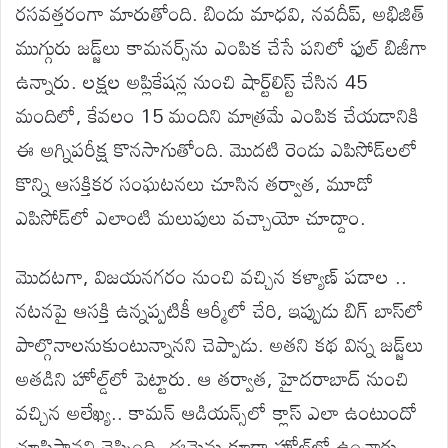
రసవత్తరంగా మారుతోంది. బిందు మాధవి, నవదీప్, అభిజిత్
ముగ్గురు జడ్జ్‌లు కామనర్స్‌ను ఎంపిక చేసే పనిలో ఫుల్ బిజీగా
ఉన్నారు. లక్షల అప్లికేషన్ల నుంచి షార్ట్‌లిస్ట్ చేసిన 45
మందిలో, కేవలం 15 మందిని మాత్రమే ఎంపిక చేయడానికి
ఈ అగ్నిపరీక్ష కొనసాగుతోంది. మొదటి రెండు ఎపిసోడ్‌లలో
కొన్ని ఆసక్తికర సంఘటనలు చూసిన తర్వాత, మూడో
ఎపిసోడ్‌లో ఎలాంటి మలుపులు వచ్చాయో చూద్దాం.
మొదటగా, విజయనగరం నుంచి వచ్చిన కళ్యాణ్ పడాల ..
నటనపై ఆసక్తి ఉన్నప్పటికీ ఆర్మీలో చేరి, ఇప్పుడు బిగ్ బాస్‌లో
పాల్గొనాలనుకుంటున్నానని చెప్పాడు. అతని కథ విన్న జడ్జ్‌లు
అతడిని హోల్డ్‌లో పెట్టారు. ఆ తర్వాత, హైదరాబాద్ నుంచి
వచ్చిన అలేఖ్య.. కామన్ ఆడియన్స్‌లో క్లాస్ ఎలా ఉంటుందో
చూపిస్తానని చెప్పింది. ఈమెను కూడా హోల్డ్‌లో ఉంచారు.