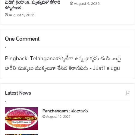
మెడికో ప్రియాంక..మృత్యువుతో పోరాడి
August 9, 2026
కన్నుమూత..
August 9, 2026
One Comment
Pingback:
Telangana:గర్భిణీగా ఉన్న భార్యను చంపి..ఆపై
బాడీని ముక్కలు ముక్కలుగా చేసిన కిరాతకుడు - JustTelugu
Latest News
Panchangam : పంచాంగం
August 10, 2026