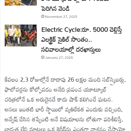
పెరిగిన వెండి
November 27, 2025
Electric Cycle:రూ. 5000 చెల్లిస్తే
ఎలక్ట్రిక్ సైకిల్ సొంతం..
సచివాలయాల్లో దరఖాస్తులు
January 27, 2026
కేవలం 2,3 రోజుల్లోనే దాదాపు 26 లక్షల మంది సబ్‌స్క్రైబర్లు,
ఫాలోవర్లను కోల్పోవడం అనేది ప్రపంచ యూట్యూబ్
చరిత్రలోనే ఒక అరుదైనదే కాదు షాక్ కలిగించే ఘటన.
అసలు ఇంతటి భారీ స్థాయిలో వ్యతిరేకత ఎందుకు వచ్చింది,
అన్వేష్ చేసిన తప్పేంటి అనే విషయాలను లోతుగా పరిశీలిస్తే,
బాధ్యత లేని మాటలు ఒక కెరీర్‌ను ఎంతగా నాశనం చేస్తాయో