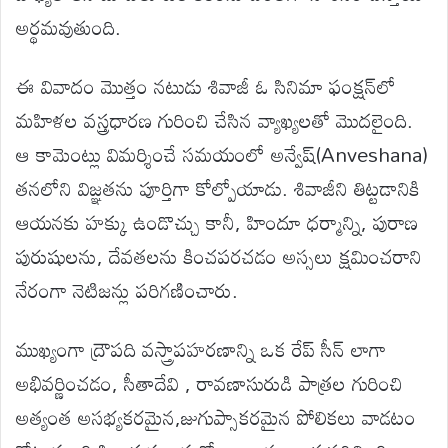
అర్థమవుతుంది.
ఈ వివాదం మొత్తం నటుడు శివాజీ ఓ సినిమా ఫంక్షన్‌లో
మహిళల వస్త్రధారణ గురించి చేసిన వ్యాఖ్యలతో మొదలైంది.
ఆ కామెంట్లు విమర్శించే సమయంలో అన్వేష్(Anveshana)
తనలోని విజ్ఞతను పూర్తిగా కోల్పోయాడు. శివాజీని తిట్టడానికి
ఆయనకు హక్కు ఉండొచ్చు కానీ, హిందూ ధర్మాన్ని, పురాణ
పురుషులను, దేవతలను కించపరచడం అస్సలు క్షమించరాని
నేరంగా నెటిజన్లు పరిగణించారు.
ముఖ్యంగా ద్రౌపది వస్త్రాపహరణాన్ని ఒక రేప్ సీన్ లాగా
అభివర్ణించడం, సీతాదేవి , రావణాసురుడి పాత్రల గురించి
అత్యంత అసభ్యకరమైన,జుగుప్సాకరమైన పోలికలు వాడటం