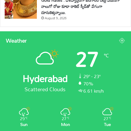
Gold Rates : దేశవ్యాప్తంగా బంగారం రేట్లు వరుసగా
నాలుగో రోజు కూడా రాకెట్ స్పీడ్‌తో వేగంగా
దూసుకెళ్తున్నాయి.
August 9, 2026
Weather
27
℃
Hyderabad
29º - 23º
70%
Scattered Clouds
6.61 km/h
29
27
27
℃
℃
℃
Sun
Mon
Tue