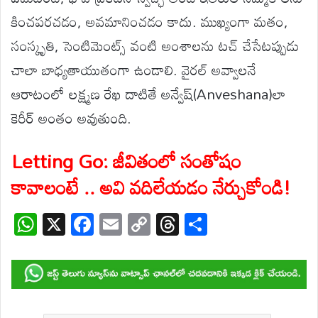
కించపరచడం, అవమానించడం కాదు. ముఖ్యంగా మతం,
సంస్కృతి, సెంటిమెంట్స్ వంటి అంశాలను టచ్ చేసేటప్పుడు
చాలా బాధ్యతాయుతంగా ఉండాలి. వైరల్ అవ్వాలనే
ఆరాటంలో లక్ష్మణ రేఖ దాటితే అన్వేష్‌(Anveshana)లా
కెరీర్ అంతం అవుతుంది.
Letting Go: జీవితంలో సంతోషం
కావాలంటే .. అవి వదిలేయడం నేర్చుకోండి!
W
X
F
E
C
T
S
h
ac
m
o
hr
h
at
e
ail
p
e
ar
s
b
y
a
e
A
o
Li
d