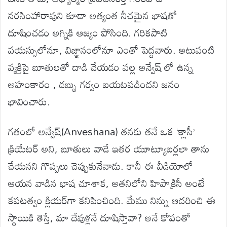
నరసింహారావుని కూడా అత్యంత నీచమైన భాషతో
దూషించడం అగ్నికి ఆజ్యం పోసింది. గరికపాటి
వయస్సులోనూ, విజ్ఞానంలోనూ ఎంతో పెద్దవారు. అటువంటి
వ్యక్తిపై బూతులతో దాడి చేయడం వల్ల అన్వేష్ లో ఉన్న
అహంకారం , డబ్బు గర్వం బయటపడిందని జనం
భావించారు.
గతంలో అన్వేష్(Anveshana) తనకు తనే ఒక ‘క్లాసీ’
క్రియేటర్ అని, బూతులు వాడే ఇతర యూట్యూబర్లలా తాను
చేయనని గొప్పలు చెప్పుకునేవాడు. కానీ ఈ వీడియోలో
ఆయన వాడిన భాష చూశాక, అతనిలోని హిపాక్రిసీ అంటే
కపటత్వం క్లియర్‌గా కనిపించింది. మేము నిన్ను ఆదరించి ఈ
స్థాయికి తెస్తే, మా దేవుళ్లనే దూషిస్తావా? అనే కోపంతో