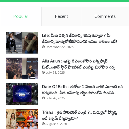
Popular
Recent
Comments
Life: మీకు నచ్చని జీవితాన్ని గడుపుతున్నారా? మీ
జీవితాన్ని మార్చుకోలేకపోవడానికి అసలు కారణం ఇదే!
December 22, 2025
Allu Arjun : ఇకపై 6 నెలలకోసారి బన్నీ ఫ్యాన్
మీట్..ఐకాన్ స్టార్ పొలిటికల్ ఎంట్రీపై మరోసారి చర్చ
July 28, 2026
Date Of Birth : ఈరోజు ఏ నెంబర్ వారికి ఎలాంటి లక్
దక్కుతుంది..వీరు ఆవేశాన్ని తగ్గించుకుంటేనే మంచిది..
July 26, 2026
Trisha : త్రిష పొలిటికల్ ఎంట్రీ ?.. మధురైలో పోస్టర్లు
అదే కన్ఫమ్ చేస్తున్నాయా?
August 4, 2026