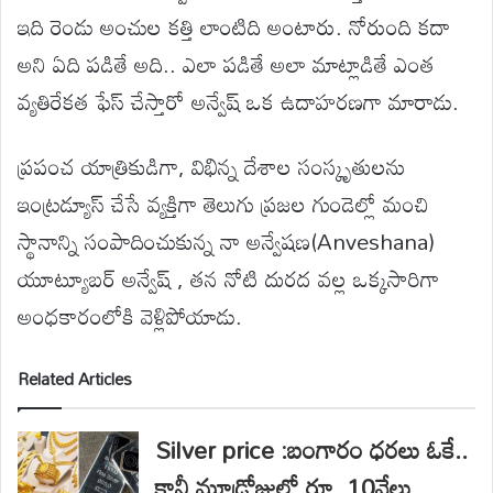
ఇది రెండు అంచుల కత్తి లాంటిది అంటారు. నోరుంది కదా
అని ఏది పడితే అది.. ఎలా పడితే అలా మాట్లాడితే ఎంత
వ్యతిరేకత ఫేస్ చేస్తారో అన్వేష్ ఒక ఉదాహరణగా మారాడు.
ప్రపంచ యాత్రికుడిగా, విభిన్న దేశాల సంస్కృతులను
ఇంట్రడ్యూస్ చేసే వ్యక్తిగా తెలుగు ప్రజల గుండెల్లో మంచి
స్థానాన్ని సంపాదించుకున్న నా అన్వేషణ(Anveshana)
యూట్యూబర్ అన్వేష్ , తన నోటి దురద వల్ల ఒక్కసారిగా
అంధకారంలోకి వెళ్లిపోయాడు.
Related Articles
Silver price :బంగారం ధరలు ఓకే..
కానీ మూడ్రోజుల్లో రూ. 10వేలు