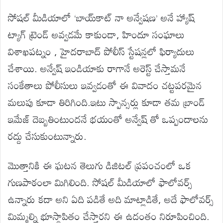
సోషల్ మీడియాలో ‘బాయ్‌కాట్ నా అన్వేషణ’ అనే హ్యాష్
ట్యాగ్ ట్రెండ్ అవ్వడమే కాకుండా, హిందూ సంఘాలు
విశాఖపట్నం , హైదరాబాద్ పోలీస్ స్టేషన్లలో ఫిర్యాదులు
చేశాయి. అన్వేష్ ఇండియాకు రాగానే అరెస్ట్ చేస్తామనే
సంకేతాలు పోలీసులు ఇవ్వడంతో ఈ వివాదం చట్టపరమైన
మలుపు కూడా తిరిగింది.ఇటు స్పాన్సర్లు కూడా తమ బ్రాండ్
ఇమేజ్ దెబ్బతింటుందనే భయంతో అన్వేష్ తో ఒప్పందాలను
రద్దు చేసుకుంటున్నారు.
మొత్తానికి ఈ ఘటన తెలుగు డిజిటల్ ప్రపంచంలో ఒక
గుణపాఠంలా మిగిలింది. సోషల్ మీడియాలో ఫాలోవర్స్
ఉన్నారు కదా అని ఏది పడితే అది మాట్లాడితే, అదే ఫాలోవర్స్
మిమ్మల్ని భూస్థాపితం చేస్తారని ఈ ఉదంతం నిరూపించింది.