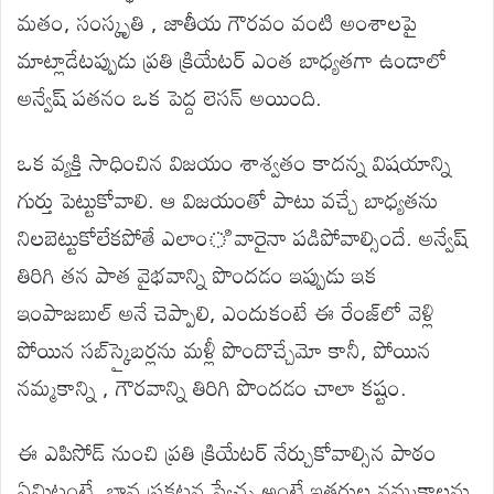
మతం, సంస్కృతి , జాతీయ గౌరవం వంటి అంశాలపై
మాట్లాడేటప్పుడు ప్రతి క్రియేటర్ ఎంత బాధ్యతగా ఉండాలో
అన్వేష్ పతనం ఒక పెద్ద లెసన్ అయింది.
ఒక వ్యక్తి సాధించిన విజయం శాశ్వతం కాదన్న విషయాన్ని
గుర్తు పెట్టుకోవాలి. ఆ విజయంతో పాటు వచ్చే బాధ్యతను
నిలబెట్టుకోలేకపోతే ఎలాంి వారైనా పడిపోవాల్సిందే. అన్వేష్
తిరిగి తన పాత వైభవాన్ని పొందడం ఇప్పుడు ఇక
ఇంపాజబుల్ అనే చెప్పాలి, ఎందుకంటే ఈ రేంజ్‌లో వెళ్లి
పోయిన సబ్‌స్క్రైబర్లను మళ్లీ పొందొచ్చేమో కానీ, పోయిన
నమ్మకాన్ని , గౌరవాన్ని తిరిగి పొందడం చాలా కష్టం.
ఈ ఎపిసోడ్ నుంచి ప్రతి క్రియేటర్ నేర్చుకోవాల్సిన పాఠం
ఏమిటంటే, భావ ప్రకటన స్వేచ్ఛ అంటే ఇతరుల నమ్మకాలను