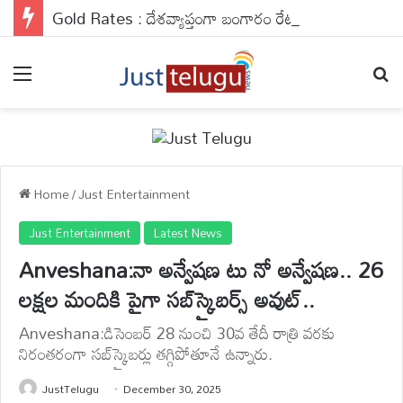
Gold Rates : దేశవ్యాప్తంగా బంగారం రేట్లు వరుసగా నాలుగో రోజు కూడా రాకెట్ స్పీడ్‌తో వేగంగా దూసుకెళ్తున్నాయి.
Menu
Se
Home
/
Just Entertainment
Just Entertainment
Latest News
Anveshana:నా అన్వేషణ టు నో అన్వేషణ.. 26
లక్షల మందికి పైగా సబ్‌స్క్రైబర్స్ అవుట్..
Anveshana:డిసెంబర్ 28 నుంచి 30వ తేదీ రాత్రి వరకు
నిరంతరంగా సబ్‌స్క్రైబర్లు తగ్గిపోతూనే ఉన్నారు.
JustTelugu
December 30, 2025