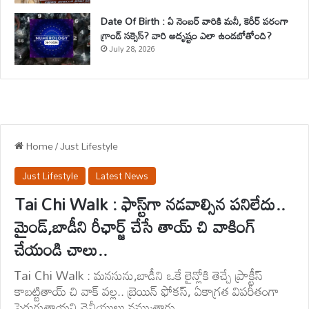
Date Of Birth : ఏ నెంబర్ వారికి మనీ, కెరీర్ పరంగా
గ్రాండ్ సక్సెస్? వారి అదృష్టం ఎలా ఉండబోతోంది?
July 28, 2026