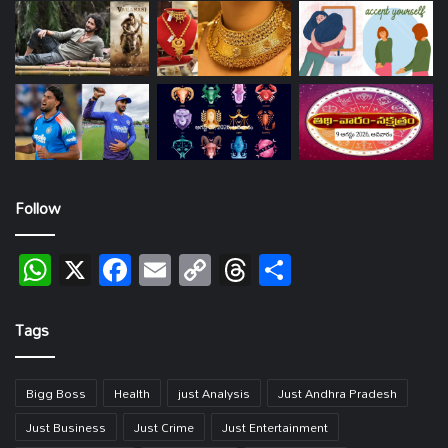
Follow
WhatsApp
X
Facebook
Email
Copy
Threads
Share
Link
Tags
Bigg Boss
Health
just Analysis
Just Andhra Pradesh
Just Business
Just Crime
Just Entertainment