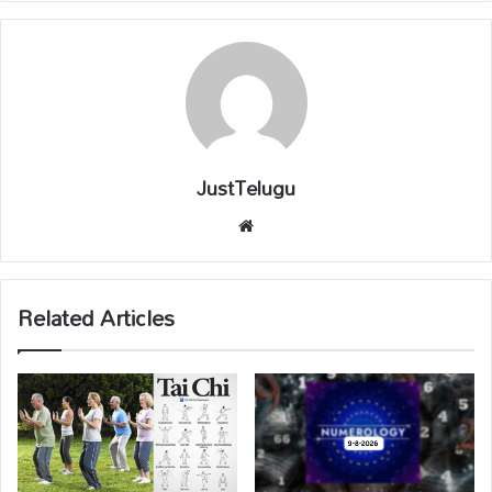
JustTelugu
We
bsi
te
Related Articles