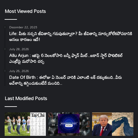
Most Viewed Posts
December 22, 2025
Life: మీకు నచ్చని జీవితాన్ని గడుపుతున్నారా? మీ జీవితాన్ని మార్చుకోలేకపోవడానికి
అసలు కారణం ఇదే!
July 28, 2026
Allu Arjun : ఇకపై 6 నెలలకోసారి బన్నీ ఫ్యాన్ మీట్..ఐకాన్ స్టార్ పొలిటికల్
ఎంట్రీపై మరోసారి చర్చ
July 26, 2026
Date Of Birth : ఈరోజు ఏ నెంబర్ వారికి ఎలాంటి లక్ దక్కుతుంది..వీరు
ఆవేశాన్ని తగ్గించుకుంటేనే మంచిది..
Last Modified Posts