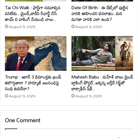
Tai Chi Walk : ఫాస్ట్‌గా నడవాల్సిన
Date Of Birth : ఈ డేట్స్‌లో పుట్టిన
పనిలేదు.. మైండ్‌,బాడీని రీఛార్జ్ చేసే
వారికి ఊహించని ధనలాభం..మరి
తాయ్ చి వాకింగ్‌ చేయండి చాలు..
మిగతా వారికి ఎలా ఉంది?
August 9, 2026
August 9, 2026
Trump : ఇరాన్ 3 డిమాండ్లకు ట్రంప్
Mahesh Babu : మహేశ్‌ బాబు మైండ్
తలొగ్గుతారా ? హర్మూజ్ జలసంధిపై
బ్లాకింగ్ పోస్టర్..జక్కన్న బర్త్‌డే గిఫ్ట్‌తో
సంధి కుదిరేనా?
బాక్సాఫీస్ షేక్..
August 9, 2026
August 9, 2026
One Comment