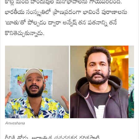
కోట్ల మంది హిందువుల మనోభావాలను గాయపరిచింది.
భారతీయ సంస్కృతిలో ప్రాణప్రదంగా భావించే పురాణాలను
‘బూతు’తో పోల్చడం ద్వారా అన్వేష్ తన పతనాన్ని తనే
కొనితెచ్చుకున్నాడు.
Anveshana
దీనికి తోడు, ఆధ్యాత్మిక ప్రవచనకర్త గరికపాటి