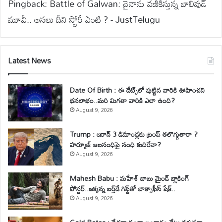
Pingback:
Battle of Galwan: చైనాను వణికిస్తున్న బాలీవుడ్
మూవీ.. అసలు దీని స్టోరీ ఏంటి ? - JustTelugu
Latest News
Date Of Birth : ఈ డేట్స్‌లో పుట్టిన వారికి ఊహించని
ధనలాభం..మరి మిగతా వారికి ఎలా ఉంది?
August 9, 2026
Trump : ఇరాన్ 3 డిమాండ్లకు ట్రంప్ తలొగ్గుతారా ?
హర్మూజ్ జలసంధిపై సంధి కుదిరేనా?
August 9, 2026
Mahesh Babu : మహేశ్‌ బాబు మైండ్ బ్లాకింగ్
పోస్టర్..జక్కన్న బర్త్‌డే గిఫ్ట్‌తో బాక్సాఫీస్ షేక్..
August 9, 2026