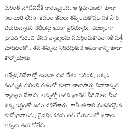
మరింత నెగిటివిటీకి కారణమైంది. ఆ క్షమాపణలో కూడా
నిజాయితీ లేదని, కేవలం కేసులు తప్పించుకోవడానికే సారీ
చెబుతున్నాడని నెటిజన్లు ఇంకా ఫైరయ్యారు. ముఖ్యంగా
ద్రౌపది గురించి చేసిన వ్యాఖ్యలను సమర్థించుకోవడానికే మళ్లీ
చూడటంతో.. తన తప్పును సరిదిద్దుకునే అవకాశాన్ని కూడా
కోల్పోయాడు.
అన్వేష్ విదేశాల్లో ఉంటూ మన దేశం గురించి, ఇక్కడి
సంస్కృతి గురించి గతంలో కూడా చాలాసార్లు వివాదాస్పద
వ్యాఖ్యలు చేశాడు. అప్పట్లో అతని ట్రావెల్ వీడియోల మీద
ఉన్న ఇష్టంతో జనం వదిలేశారు. కానీ ఈసారి మతపరమైన
మనోభావాలను, దైవచింతనను టచ్ చేయడంతో జనాలు
అస్సలు ఊరుకోలేదు.