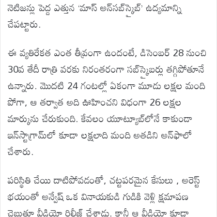
నెటిజన్లు పెద్ద ఎత్తున ‘మాస్ అన్‌సబ్‌స్క్రైబ్’ ఉద్యమాన్ని
చేపట్టారు.
ఈ వ్యతిరేకత ఎంత తీవ్రంగా ఉందంటే, డిసెంబర్ 28 నుంచి
30వ తేదీ రాత్రి వరకు నిరంతరంగా సబ్‌స్క్రైబర్లు తగ్గిపోతూనే
ఉన్నారు. మొదటి 24 గంటల్లో ఏకంగా మూడు లక్షల మంది
పోగా, ఆ తర్వాత అది ఊహించని విధంగా 26 లక్షల
మార్కును చేరుకుంది. కేవలం యూట్యూబ్‌లోనే కాకుండా
ఇన్‌స్టాగ్రామ్‌లో కూడా లక్షలాది మంది అతడిని అన్‌ఫాలో
చేశారు.
పరిస్థితి చేయి దాటిపోవడంతో, చట్టపరమైన కేసులు , అరెస్ట్
భయంతో అన్వేష్ ఒక వినాయకుడి గుడికి వెళ్లి క్షమాపణ
చెబుతూ వీడియో రిలీజ్ చేశాడు. కానీ ఆ వీడియో కూడా