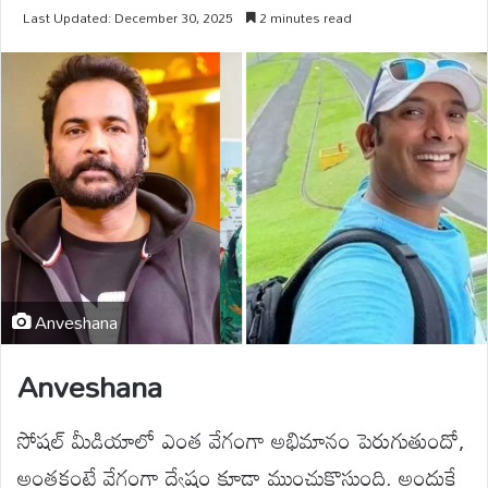
Last Updated: December 30, 2025
2 minutes read
Anveshana
Anveshana
సోషల్ మీడియాలో ఎంత వేగంగా అభిమానం పెరుగుతుందో,
అంతకంటే వేగంగా ద్వేషం కూడా ముంచుకొస్తుంది. అందుకే