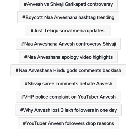
p
o
n
s
Anvesh vs Shivaji Garikapati controversy
p
k
k
Boycott Naa Anveshana hashtag trending
Just Telugu social media updates.
Naa Anveshana Anvesh controversy Shivaji
Naa Anveshana apology video highlights
Naa Anveshana Hindu gods comments backlash
Shivaji saree comments debate Anvesh
VHP police complaint on YouTuber Anvesh
Why Anvesh lost 3 lakh followers in one day
YouTuber Anvesh followers drop reasons