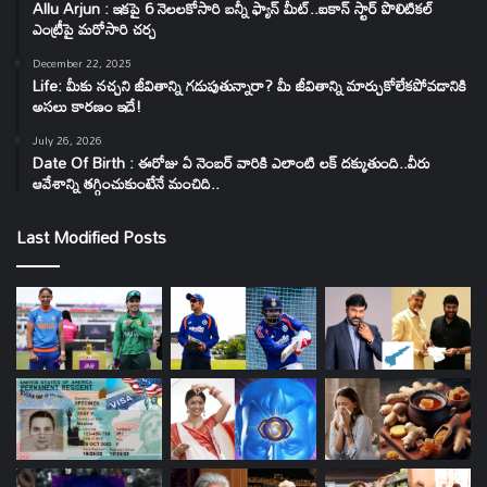
Allu Arjun : ఇకపై 6 నెలలకోసారి బన్నీ ఫ్యాన్ మీట్..ఐకాన్ స్టార్ పొలిటికల్
ఎంట్రీపై మరోసారి చర్చ
December 22, 2025
Life: మీకు నచ్చని జీవితాన్ని గడుపుతున్నారా? మీ జీవితాన్ని మార్చుకోలేకపోవడానికి
అసలు కారణం ఇదే!
July 26, 2026
Date Of Birth : ఈరోజు ఏ నెంబర్ వారికి ఎలాంటి లక్ దక్కుతుంది..వీరు
ఆవేశాన్ని తగ్గించుకుంటేనే మంచిది..
Last Modified Posts