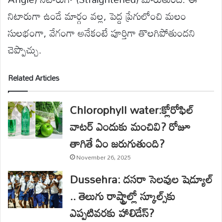
నిటారుగా ఉండే మార్గం వల్ల, పెద్ద ప్రేగులోంచి మలం
సులభంగా, వేగంగా అనేకంటే పూర్తిగా తొలగిపోతుందని
చెప్పొచ్చు.
Related Articles
Chlorophyll water:క్లోరోఫిల్
వాటర్ ఎందుకు మంచివి? రోజూ
తాగితే ఏం జరుగుతుంది?
November 26, 2025
Dussehra: దసరా సెలవుల షెడ్యూల్
.. తెలుగు రాష్ట్రాల్లో స్కూల్స్‌కు
ఎప్పటివరకు హాలిడేస్?