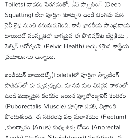
Toilets) వాడకం పెరగడంతో, డీప్ స్క్వాటింగ్ (Deep
Squatting) లేదా పూర్తిగా కూర్చుని ఉండే భంగిమ మన
డైలీ లైఫ్ నుంచి కనుమరుగైంది. కానీ భారతీయ సాంప్రదాయ
టాయిలెట్ సంస్కృతిలో భాగమైన ఈ పొజిషన్‌కు జీర్ణక్రియ ,
పెల్విక్ ఆరోగ్యంపై (Pelvic Health) అద్భుతమైన శాస్త్రీయ
ప్రయోజనాలు ఉన్నాయి.
ఇండియన్ టాయిలెట్స్‌(Toilets)లో పూర్తిగా స్క్వాటింగ్
పొజిషన్‌లో కూర్చున్నప్పుడు, మానవ మల విసర్జన నాళంలో
ఉండే ముఖ్యమైన కండరం అయిన ప్యూబోరెక్టాలిస్ కండరం
(Puborectalis Muscle) పూర్తిగా సడలి, విశ్రాంతి
పొందుతుంది. ఈ సడలింపు వల్ల మలాశయం (Rectum)
,మలద్వారం (Anus) మధ్య ఉన్న కోణం (Anorectal
Angle) నిటారుగా (Straightened) మారుతుంది. ఈ