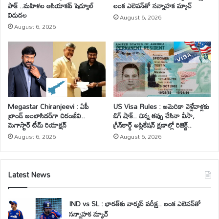
పాక్ ..మహిళల ఆసియాకప్ షెడ్యూల్
లంక ఎలెవన్‌తో సన్నాహక మ్యాచ్
విడుదల
August 6, 2026
August 6, 2026
Megastar Chiranjeevi : ఏపీ
US Visa Rules : అమెరికా వెళ్లేవాళ్లకు
బ్రాండ్ అంబాసిడర్‌గా చిరంజీవి..
బిగ్ షాక్.. చిన్న తప్పు చేసినా వీసా,
మెగాస్టార్ టీమ్ రియాక్షన్
గ్రీన్‌కార్డ్ అప్లికేషన్ క్షణాల్లో రిజెక్ట్..
August 6, 2026
August 6, 2026
Latest News
IND vs SL : భారత్‌కు వార్మప్ పరీక్ష.. లంక ఎలెవన్‌తో
సన్నాహక మ్యాచ్