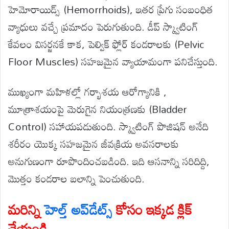
హెమోరాయిడ్స్ (Hemorrhoids), ఇతర ప్రేగు సంబంధిత
వ్యాధులు వచ్చే ప్రమాదం పెరుగుతుంది. డీప్ స్క్వాటింగ్
కేవలం విసర్జనకే కాక, పెల్విక్ ఫ్లోర్ కండరాలకు (Pelvic
Floor Muscles) సహజమైన వ్యాయామంగా పనిచేస్తుంది.
ముఖ్యంగా మహిళల్లో గర్భాశయ ఆరోగ్యానికి ,
మూత్రాశయంపై మెరుగైన నియంత్రణకు (Bladder
Control) సహాయపడుతుంది. స్క్వాటింగ్ పొజిషన్ అనేది
శరీరం యొక్క సహజమైన జీవక్రియ అవసరాలకు
అనుగుణంగా రూపొందించబడింది. ఇది ఆసనాన్ని సరిదిద్ది,
మొత్తం కండరాల బలాన్ని పెంచుతుంది.
మరిన్ని
హెల్త్ అప్‌డేట్స్
కోసం ఇక్కడ క్లిక్
చేయండి