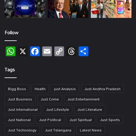
Follow
WhatsApp
X
Facebook
Email
Copy
Threads
Share
Link
Tags
Bigg Boss
Health
just Analysis
Just Andhra Pradesh
Just Business
Just Crime
Just Entertainment
Just International
Just Lifestyle
Just Literature
Just National
Just Political
Just Spiritual
Just Sports
Just Technology
Just Telangana
Latest News