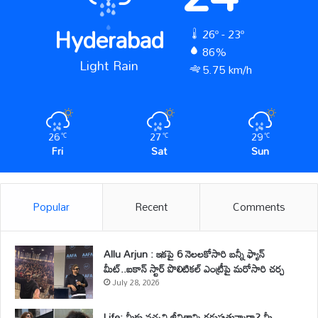
Hyderabad
26º - 23º
86%
Light Rain
5.75 km/h
26
27
29
℃
℃
℃
Fri
Sat
Sun
Popular
Recent
Comments
Allu Arjun : ఇకపై 6 నెలలకోసారి బన్నీ ఫ్యాన్
మీట్..ఐకాన్ స్టార్ పొలిటికల్ ఎంట్రీపై మరోసారి చర్చ
July 28, 2026
Life: మీకు నచ్చని జీవితాన్ని గడుపుతున్నారా? మీ