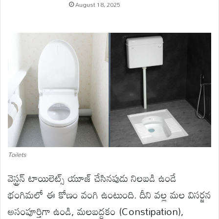
August 18, 2025
Toilets
వెస్ట్రన్ టాయిలెట్స్ యూజ్ చేసినపుడు నిలబడి ఉండే
భంగిమలో ఈ కోణం వంగి ఉంటుంది. దీని వల్ల మల విసర్జన
అసంపూర్తిగా ఉండి, మలబద్ధకం (Constipation),