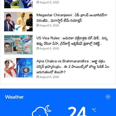
August 6, 2026
Megastar Chiranjeevi : ఏపీ బ్రాండ్ అంబాసిడర్‌గా
చిరంజీవి.. మెగాస్టార్ టీమ్ రియాక్షన్
August 6, 2026
US Visa Rules : అమెరికా వెళ్లేవాళ్లకు బిగ్ షాక్.. చిన్న
తప్పు చేసినా వీసా, గ్రీన్‌కార్డ్ అప్లికేషన్ క్షణాల్లో రిజెక్ట్..
August 6, 2026
Ajna Chakra vs Brahmarandhra : ఆజ్ఞా చక్రం
వర్సెస్ బ్రహ్మరంధ్రం.. ఈ 2 పాయింట్స్‌లో బొట్టు పెడితే ఏం
జరుగుతుందో తెలుసా?
August 6, 2026
Weather
24
℃