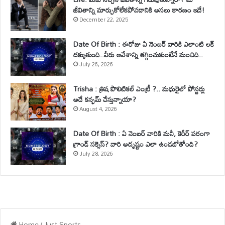
జీవితాన్ని మార్చుకోలేకపోవడానికి అసలు కారణం ఇదే!
December 22, 2025
Date Of Birth : ఈరోజు ఏ నెంబర్ వారికి ఎలాంటి లక్
దక్కుతుంది..వీరు ఆవేశాన్ని తగ్గించుకుంటేనే మంచిది..
July 26, 2026
Trisha : త్రిష పొలిటికల్ ఎంట్రీ ?.. మధురైలో పోస్టర్లు
అదే కన్ఫమ్ చేస్తున్నాయా?
August 4, 2026
Date Of Birth : ఏ నెంబర్ వారికి మనీ, కెరీర్ పరంగా
గ్రాండ్ సక్సెస్? వారి అదృష్టం ఎలా ఉండబోతోంది?
July 28, 2026