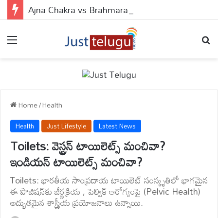
Ajna Chakra vs Brahmarandhra : ఆజ్ఞా చక్రం వర్సెస్ బ్రహ్మరంధ్రం.. ఈ 2 పాయింట్స్‌లో బొట్టు పెడితే ఏం జరుగుతుందో తెలుసా?
Menu
Se
Home
/
Health
Health
Just Lifestyle
Latest News
Toilets: వెస్ట్రన్ టాయిలెట్స్ మంచివా?
ఇండియన్ టాయిలెట్స్ మంచివా?
Toilets: భారతీయ సాంప్రదాయ టాయిలెట్ సంస్కృతిలో భాగమైన
ఈ పొజిషన్‌కు జీర్ణక్రియ , పెల్విక్ ఆరోగ్యంపై (Pelvic Health)
అద్భుతమైన శాస్త్రీయ ప్రయోజనాలు ఉన్నాయి.