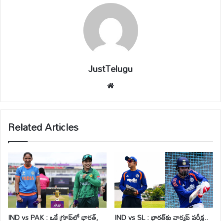
JustTelugu
We
bsi
te
Related Articles
IND vs PAK : ఒకే గ్రూప్‌లో భారత్,
IND vs SL : భారత్‌కు వార్మప్ పరీక్ష..