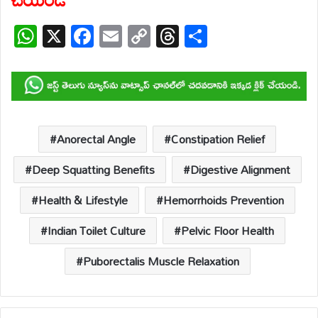
W
X
F
E
C
T
S
h
ac
m
o
hr
h
at
e
ail
p
e
ar
s
b
y
a
e
A
o
Li
d
p
o
n
s
Anorectal Angle
Constipation Relief
p
k
k
Deep Squatting Benefits
Digestive Alignment
Health & Lifestyle
Hemorrhoids Prevention
Indian Toilet Culture
Pelvic Floor Health
Puborectalis Muscle Relaxation