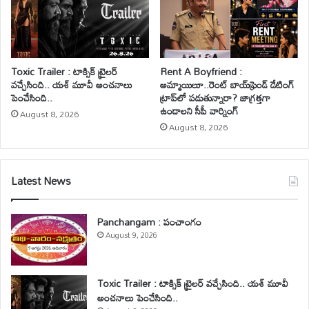
Toxic Trailer : టాక్సిక్ ట్రైలర్
Rent A Boyfriend :
వచ్చేసింది.. యశ్ మూవీ అంచనాలు
అమ్మాయిలూ..రెంట్ బాయ్‌ఫ్రెండ్ డేటింగ్
పెంచేసింది..
ట్రాప్‌లో పడుతున్నారా? జాగ్రత్తగా
ఉండాలని సీపీ వార్నింగ్
August 8, 2026
August 8, 2026
Latest News
Panchangam : పంచాంగం
August 9, 2026
Toxic Trailer : టాక్సిక్ ట్రైలర్ వచ్చేసింది.. యశ్ మూవీ
అంచనాలు పెంచేసింది..