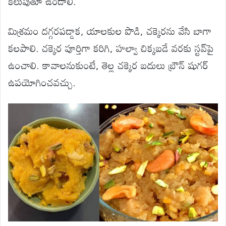
కలుపుతూ ఉండాలి.
మిశ్రమం దగ్గరపడ్డాక, యాలకుల పొడి, చక్కెరను వేసి బాగా
కలపాలి. చక్కెర పూర్తిగా కరిగి, హల్వా చిక్కబడే వరకు స్టవ్‌పై
ఉంచాలి. కావాలనుకుంటే, తెల్ల చక్కెర బదులు బ్రౌన్ షుగర్
ఉపయోగించవచ్చు.