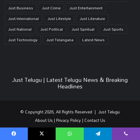
Just Business
Just Crime
Just Entertainment
Just International
Just Lifestyle
Just Literature
Just National
Just Political
Just Spiritual
Just Sports
Just Technology
Just Telangana
Latest News
Just Telugu | Latest Telugu News & Breaking
Headlines
© Copyright 2026, All Rights Reserved | Just Telugu
About Us
|
Privacy Policy
|
Contact Us
RSS
Facebook
X
YouTube
Instagram