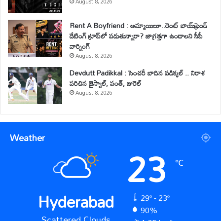
August 8, 2026
Rent A Boyfriend : అమ్మాయిలూ..రెంట్ బాయ్‌ఫ్రెండ్
డేటింగ్ ట్రాప్‌లో పడుతున్నారా? జాగ్రత్తగా ఉండాలని సీపీ
వార్నింగ్
August 8, 2026
Devdutt Padikkal : సెంచరీ బాదిన పడిక్కల్ .. నిరాశ
పరిచిన జైస్వాల్, పంత్, జురెల్
August 8, 2026
Weather
23
℃
Hyderabad
29º - 23º
90%
Scattered Clouds