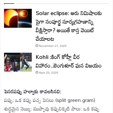
Solar eclipse: ఆరు నిమిషాలకు
పైగా సంపూర్ణ సూర్యగ్రహణాన్ని
వీక్షిస్తారా? అయితే కాస్త వెయిట్
చేయాలట
November 27, 2025
Kohli :కింగ్ కోహ్లీ వీర
విహారం..బెంగుళూర్ ఘన విజయం
April 25, 2026
పెసరపప్పు హల్వాకు కావలసినవి:
పప్పు: ఒక కప్పు పచ్చ పెసలు (split green gram)
శుద్ధమైన నెయ్యి: ముప్పావు కప్పుచిక్కటి పాలు: ఒక కప్పు