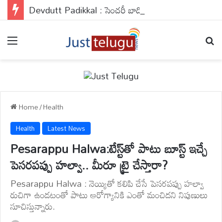
Devdutt Padikkal : సెంచరీ బాదిన పడిక్కల్ .. నిరాశ పరిచిన జైస్వాల్, పంత్, జురెల్
Menu
Se
Home
/
Health
Health
Latest News
Pesarappu Halwa:టేస్ట్‌తో పాటు బూస్ట్ ఇచ్చే
పెసరపప్పు హల్వా.. మీరూ ట్రై చేస్తారా?
Pesarappu Halwa : నెయ్యితో కలిపి చేసే పెసరపప్పు హల్వా
రుచిగా ఉండటంతో పాటు ఆరోగ్యానికి ఎంతో మంచిదని నిపుణులు
సూచిస్తున్నారు.