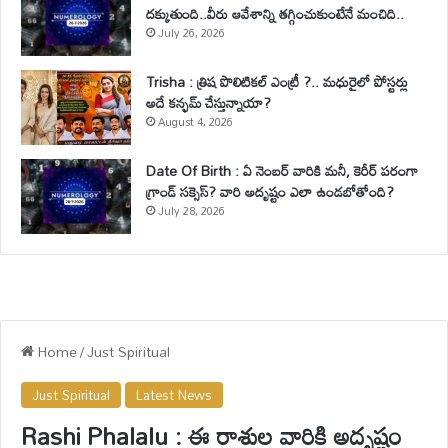
దక్కుతుంది..వీరు ఆవేశాన్ని తగ్గించుకుంటేనే మంచిది..
July 26, 2026
Trisha : త్రిష పొలిటికల్ ఎంట్రీ ?.. మధురైలో పోస్టర్లు
అదే కన్ఫమ్ చేస్తున్నాయా?
August 4, 2026
Date Of Birth : ఏ నెంబర్ వారికి మనీ, కెరీర్ పరంగా
గ్రాండ్ సక్సెస్? వారి అదృష్టం ఎలా ఉండబోతోంది?
July 28, 2026