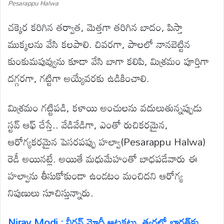
Pesarappu Halwa
చక్కెర కరిగిన తర్వాత, మెత్తగా తరిగిన బాదం, పిస్తా
ముక్కలను వేసి కలపాలి. చివరగా, పాలలో నానబెట్టిన
కుంకుమపువ్వును కూడా వేసి బాగా కలిపి, మిశ్రమం పూర్తిగా
దగ్గరగా, గట్టిగా అయ్యేవరకు ఉడికించాలి.
మిశ్రమం గట్టిపడి, కళాయి అంచులను వదులుతున్నప్పుడు
స్టవ్ ఆఫ్‌ చేస్తే.. వేడివేడిగా, ఎంతో రుచికరమైన,
ఆరోగ్యకరమైన పెసరపప్పు హల్వా(Pesarappu Halwa)
రెడీ అయినట్లే. అయితే మధుమేహంతో బాధపడేవారు ఈ
హల్వాను తీసుకోకుండా ఉండటం మంచిదని ఆరోగ్య
నిపుణులు సూచిస్తున్నారు.
Nirav Modi : నీరవ్ మోదీ ఆటకట్టు..త్వరలో భారత్‌కు