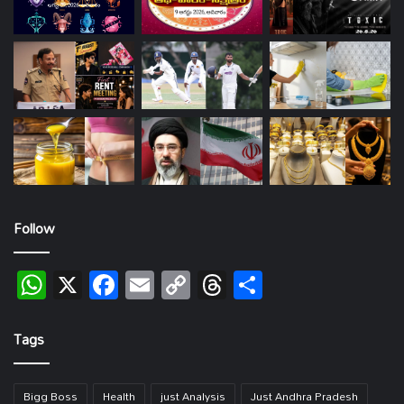
Follow
WhatsApp
X
Facebook
Email
Copy
Threads
Share
Link
Tags
Bigg Boss
Health
just Analysis
Just Andhra Pradesh