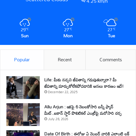
4.25 km/h
29
27
27
℃
℃
℃
Sun
Mon
Tue
Popular
Recent
Comments
Life: మీకు నచ్చని జీవితాన్ని గడుపుతున్నారా? మీ
జీవితాన్ని మార్చుకోలేకపోవడానికి అసలు కారణం ఇదే!
December 22, 2025
Allu Arjun : ఇకపై 6 నెలలకోసారి బన్నీ ఫ్యాన్
మీట్..ఐకాన్ స్టార్ పొలిటికల్ ఎంట్రీపై మరోసారి చర్చ
July 28, 2026
Date Of Birth : ఈరోజు ఏ నెంబర్ వారికి ఎలాంటి లక్