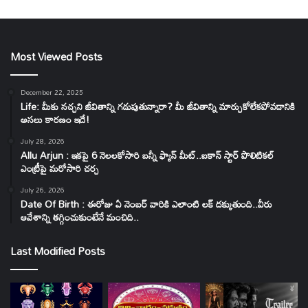
Most Viewed Posts
December 22, 2025
Life: మీకు నచ్చని జీవితాన్ని గడుపుతున్నారా? మీ జీవితాన్ని మార్చుకోలేకపోవడానికి
అసలు కారణం ఇదే!
July 28, 2026
Allu Arjun : ఇకపై 6 నెలలకోసారి బన్నీ ఫ్యాన్ మీట్..ఐకాన్ స్టార్ పొలిటికల్
ఎంట్రీపై మరోసారి చర్చ
July 26, 2026
Date Of Birth : ఈరోజు ఏ నెంబర్ వారికి ఎలాంటి లక్ దక్కుతుంది..వీరు
ఆవేశాన్ని తగ్గించుకుంటేనే మంచిది..
Last Modified Posts