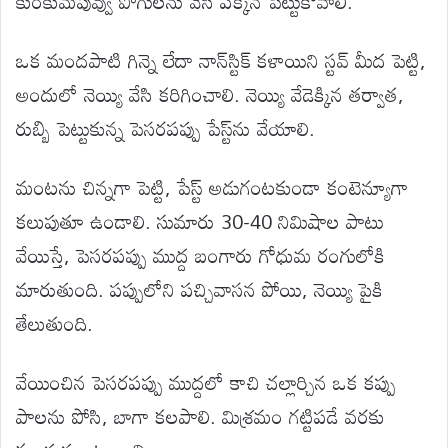
కుంకుమపువ్వు పోగులను వేసి పక్కన పెట్టుకోవాలి.
ఒక మందపాటి గిన్నె లేదా నాన్‌స్టిక్ కళాయిని స్టవ్ మీద పెట్టి,
అందులో నెయ్యి వేసి కరిగించాలి. నెయ్యి వేడెక్కిన తర్వాత,
రుబ్బి పెట్టుకున్న పెసరపప్పు పేస్ట్‌ను వేయాలి.
మంటను చిన్నగా పెట్టి, పేస్ట్ అడుగంటకుండా కంటెన్యూగా
కలుపుతూ ఉండాలి. సుమారు 30-40 నిమిషాల పాటు
వేయిస్తే, పెసరపప్పు ముద్ద బంగారు గోధుమ రంగులోకి
మారుతుంది. పప్పులోని పచ్చివాసన పోయి, నెయ్యి పైకి
తేలుతుంది.
వేయించిన పెసరపప్పు ముద్దలో కాచి చల్లార్చిన ఒక కప్పు
పాలను పోసి, బాగా కలపాలి. మిశ్రమం గట్టిపడే వరకు