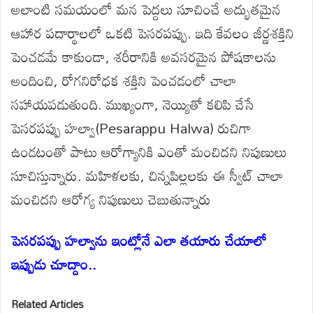
అలాంటి సమయంలో మన పెద్దలు సూచించే అద్భుతమైన
ఆహార పదార్థాలలో ఒకటి పెసరపప్పు. ఇది కేవలం జీర్ణశక్తిని
పెంచడమే కాకుండా, శరీరానికి అవసరమైన పోషకాలను
అందించి, రోగనిరోధక శక్తిని పెంచడంలో చాలా
సహాయపడుతుంది. ముఖ్యంగా, నెయ్యితో కలిపి చేసే
పెసరపప్పు హల్వా(Pesarappu Halwa) రుచిగా
ఉండటంతో పాటు ఆరోగ్యానికి ఎంతో మంచిదని నిపుణులు
సూచిస్తున్నారు. మహిళలకు, చిన్నపిల్లలకు ఈ స్వీట్ చాలా
మంచిదని ఆరోగ్య నిపుణులు చెబుతున్నారు
పెసరపప్పు హల్వాను ఇంట్లోనే ఎలా తయారు చేయాలో
ఇప్పుడు చూద్దాం..
Related Articles