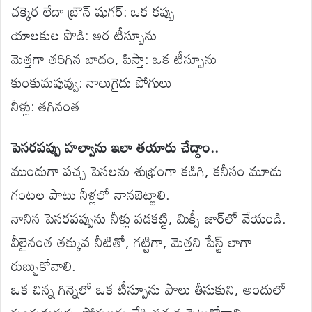
చక్కెర లేదా బ్రౌన్ షుగర్: ఒక కప్పు
యాలకుల పొడి: అర టీస్పూను
మెత్తగా తరిగిన బాదం, పిస్తా: ఒక టీస్పూను
కుంకుమపువ్వు: నాలుగైదు పోగులు
నీళ్లు: తగినంత
పెసరపప్పు హల్వాను ఇలా తయారు చేద్దాం..
ముందుగా పచ్చ పెసలను శుభ్రంగా కడిగి, కనీసం మూడు
గంటల పాటు నీళ్లలో నానబెట్టాలి.
నానిన పెసరపప్పును నీళ్లు వడకట్టి, మిక్సీ జార్‌లో వేయండి.
వీలైనంత తక్కువ నీటితో, గట్టిగా, మెత్తని పేస్ట్ లాగా
రుబ్బుకోవాలి.
ఒక చిన్న గిన్నెలో ఒక టీస్పూను పాలు తీసుకుని, అందులో