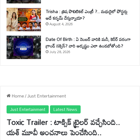
Trisha : త్రిష పొలిటికల్ ఎంట్రీ ?.. మధురైలో పోస్టర్లు
అదే కన్ఫమ్ చేస్తున్నాయా?
August 4, 2026
Date Of Birth : ఏ నెంబర్ వారికి మనీ, కెరీర్ పరంగా
గ్రాండ్ సక్సెస్? వారి అదృష్టం ఎలా ఉండబోతోంది?
July 28, 2026