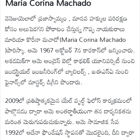
Maria Corina Machado
వెనెజుయెలాలో ప్రజాస్వామ్యం , మానవ హక్కుల పరిరక్షణ
కోసం అలుపెరగని పోరాటం చేస్తున్న గొప్ప నాయకురాలు
మారియా కొరీనా మచాడో(Maria Corina Machado
)పారిస్కా. ఆమె 1967 అక్టోబర్ 7న కారకాస్‌లో జన్మించారు.
అకడమిక్‌గా ఆమె ఆండ్రెస్ బెల్లో కాథలిక్ యూనివర్సిటీ నుంచి
ఇండస్ట్రియల్ ఇంజనీరింగ్‌లో బ్యాచిలర్స్ , ఐఈఎస్ఏ నుంచి
ఫైనాన్స్‌లో మాస్టర్స్ డిగ్రీని పొందారు.
2009లో ప్రతిష్ఠాత్మకమైన యేల్ వృల్డ్ ఫెలోస్ కార్యక్రమంలో
పాల్గొనడం ద్వారా ఆమె అంతర్జాతీయంగా తన దార్శనికతను
మరింత మెరుగుపరుచుకున్నారు. ఆమె సామాజిక సేవ
1992లో ఆదేనా ఫౌండేషన్ స్థాపనతో మొదలైంది, దీని ద్వారా