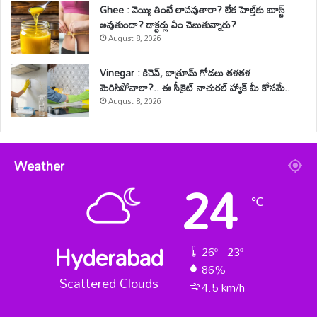
Ghee : నెయ్యి తింటే లావవుతారా? లేక హెల్త్‌కు బూస్ట్
అవుతుందా? డాక్టర్లు ఏం చెబుతున్నారు?
August 8, 2026
Vinegar : కిచెన్, బాత్రూమ్ గోడలు తళతళ
మెరిసిపోవాలా?.. ఈ సీక్రెట్ నాచురల్ హ్యాక్ మీ కోసమే..
August 8, 2026
Weather
24
℃
Hyderabad
26º - 23º
86%
Scattered Clouds
4.5 km/h