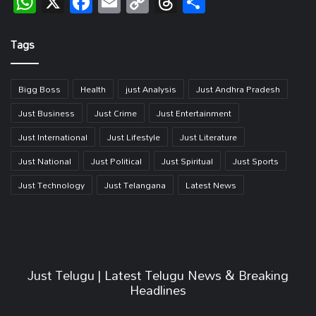
WhatsApp
X
Facebook
Email
Copy
Threads
Share
Link
Tags
Bigg Boss
Health
just Analysis
Just Andhra Pradesh
Just Business
Just Crime
Just Entertainment
Just International
Just Lifestyle
Just Literature
Just National
Just Political
Just Spiritual
Just Sports
Just Technology
Just Telangana
Latest News
Just Telugu | Latest Telugu News & Breaking
Headlines