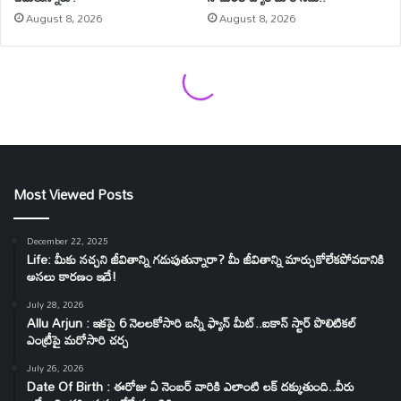
Most Viewed Posts
December 22, 2025
Life: మీకు నచ్చని జీవితాన్ని గడుపుతున్నారా? మీ జీవితాన్ని మార్చుకోలేకపోవడానికి
అసలు కారణం ఇదే!
July 28, 2026
Allu Arjun : ఇకపై 6 నెలలకోసారి బన్నీ ఫ్యాన్ మీట్..ఐకాన్ స్టార్ పొలిటికల్
ఎంట్రీపై మరోసారి చర్చ
July 26, 2026
Date Of Birth : ఈరోజు ఏ నెంబర్ వారికి ఎలాంటి లక్ దక్కుతుంది..వీరు