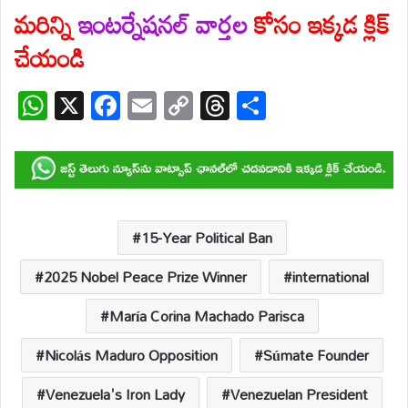
మరిన్ని
ఇంటర్నేషనల్ వార్తల
కోసం ఇక్కడ క్లిక్
చేయండి
W
X
F
E
C
T
S
h
ac
m
o
hr
h
at
e
ail
p
e
ar
s
b
y
a
e
A
o
Li
d
p
o
n
s
15-Year Political Ban
p
k
k
2025 Nobel Peace Prize Winner
international
María Corina Machado Parisca
Nicolás Maduro Opposition
Súmate Founder
Venezuela's Iron Lady
Venezuelan President