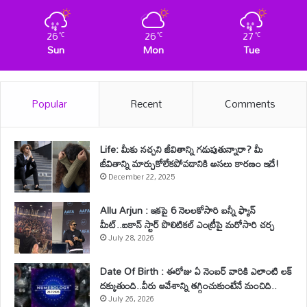
26
26
27
℃
℃
℃
Sun
Mon
Tue
Popular
Recent
Comments
Life: మీకు నచ్చని జీవితాన్ని గడుపుతున్నారా? మీ
జీవితాన్ని మార్చుకోలేకపోవడానికి అసలు కారణం ఇదే!
December 22, 2025
Allu Arjun : ఇకపై 6 నెలలకోసారి బన్నీ ఫ్యాన్
మీట్..ఐకాన్ స్టార్ పొలిటికల్ ఎంట్రీపై మరోసారి చర్చ
July 28, 2026
Date Of Birth : ఈరోజు ఏ నెంబర్ వారికి ఎలాంటి లక్
దక్కుతుంది..వీరు ఆవేశాన్ని తగ్గించుకుంటేనే మంచిది..
July 26, 2026