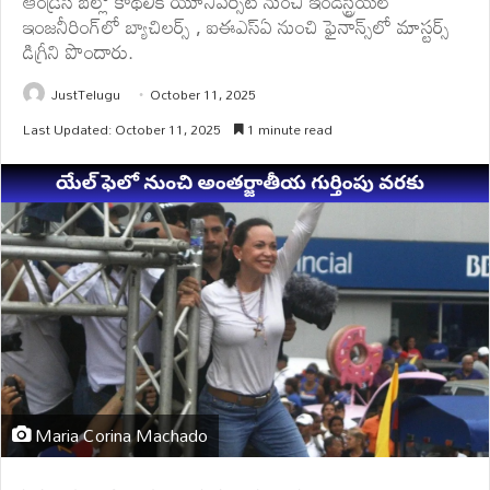
ఆండ్రెస్ బెల్లో కాథలిక్ యూనివర్సిటీ నుంచి ఇండస్ట్రియల్
ఇంజనీరింగ్‌లో బ్యాచిలర్స్ , ఐఈఎస్ఏ నుంచి ఫైనాన్స్‌లో మాస్టర్స్
డిగ్రీని పొందారు.
JustTelugu
October 11, 2025
Last Updated: October 11, 2025
1 minute read
Maria Corina Machado