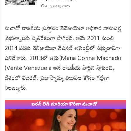
August 6, 2025
మచాడో రాజకీయ ప్రస్థానం వెనెజుయెలా అధికార వామపక్ష
ప్రభుత్వాలకు వ్యతిరేకంగా సాగింది. ఆమె 2011 నుంచి
2014 వరకు వెనిజుయెలా నేషనల్ అసెంబ్లీలో సభ్యురాలిగా
పనిచేశారు. 2013లో ఆమె(Maria Corina Machado
)Vente Venezuela అనే రాజకీయ పార్టీని స్థాపించి,
దేశంలో లిబరల్, ప్రజాస్వామ్య విలువల కోసం గట్టిగా
నిలబడ్డారు.