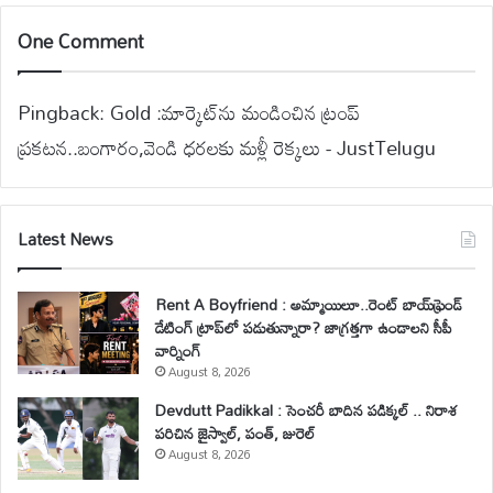
One Comment
Pingback:
Gold :మార్కెట్‌ను మండించిన ట్రంప్
ప్రకటన..బంగారం,వెండి ధరలకు మళ్లీ రెక్కలు - JustTelugu
Latest News
Rent A Boyfriend : అమ్మాయిలూ..రెంట్ బాయ్‌ఫ్రెండ్
డేటింగ్ ట్రాప్‌లో పడుతున్నారా? జాగ్రత్తగా ఉండాలని సీపీ
వార్నింగ్
August 8, 2026
Devdutt Padikkal : సెంచరీ బాదిన పడిక్కల్ .. నిరాశ
పరిచిన జైస్వాల్, పంత్, జురెల్
August 8, 2026