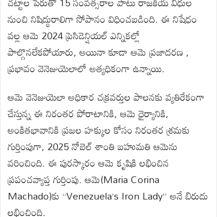
చట్టాల పేరుతో 15 సంవత్సరాల పాటు రాజకీయ విధుల
నుంచి నిషిద్ధురాలిగా సోపానం విధించబడింది. ఈ నిషేధం
వల్ల ఆమె 2024 ప్రెసిడెన్షియల్ ఎన్నికల్లో
పాల్గొనలేకపోయారు, అయినా కూడా ఆమె ప్రజాదరణ ,
ప్రభావం వెనెజుయెలాలో అత్యధికంగా ఉన్నాయి.
ఆమె వెనెజుయెలా అధికార చక్రవర్తుల పాలనకు వ్యతిరేకంగా
చేస్తున్న ఈ నిరంతర పోరాటానికి, ఆమె ధైర్యానికి,
అంకితభావానికి ప్రజల హక్కుల కోసం నిరంతర శ్రమకు
గుర్తింపుగా, 2025 నోబెల్ శాంతి బహుమతి ఆమెను
వరించింది. ఈ పురస్కారం ఆమె కృషికి లభించిన
ప్రపంచవ్యాప్త గుర్తింపు. ఆమె(Maria Corina
Machado)కు “Venezuela’s Iron Lady” అనే బిరుదు
లభించింది.