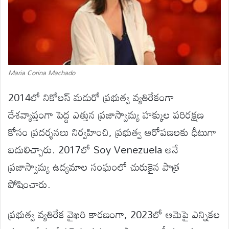
Maria Corina Machado
2014లో నికోలస్ మడురో ప్రభుత్వ వ్యతిరేకంగా
దేశవ్యాప్తంగా పెద్ద ఎత్తున ప్రజాస్వామ్య హక్కుల పరిరక్షణ
కోసం ప్రదర్శనలు నిర్వహించి, ప్రభుత్వ ఆరోపణలకు ధీటుగా
బదులిచ్చారు. 2017లో Soy Venezuela అనే
ప్రజాస్వామ్య ఉద్యమాల సంఘంలో చురుకైన పాత్ర
పోషించారు.
ప్రభుత్వ వ్యతిరేక వైఖరి కారణంగా, 2023లో ఆమెపై ఎన్నికల