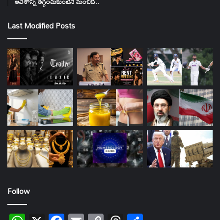
ఆవేశాన్ని తగ్గించుకుంటేనే మంచిది..
Last Modified Posts
Follow