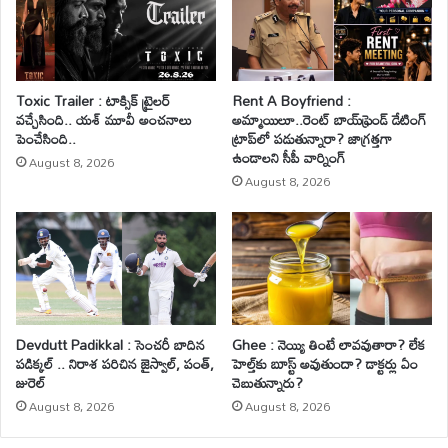
Toxic Trailer : టాక్సిక్ ట్రైలర్
Rent A Boyfriend :
వచ్చేసింది.. యశ్ మూవీ అంచనాలు
అమ్మాయిలూ..రెంట్ బాయ్‌ఫ్రెండ్ డేటింగ్
పెంచేసింది..
ట్రాప్‌లో పడుతున్నారా? జాగ్రత్తగా
ఉండాలని సీపీ వార్నింగ్
August 8, 2026
August 8, 2026
Devdutt Padikkal : సెంచరీ బాదిన
Ghee : నెయ్యి తింటే లావవుతారా? లేక
పడిక్కల్ .. నిరాశ పరిచిన జైస్వాల్, పంత్,
హెల్త్‌కు బూస్ట్ అవుతుందా? డాక్టర్లు ఏం
జురెల్
చెబుతున్నారు?
August 8, 2026
August 8, 2026