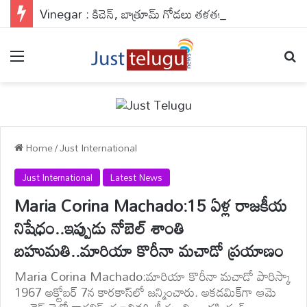
Vinegar : కిచెన్, బాత్రూమ్ గోడలు తళతళ మెరిసిపోవాలా?.. ఈ సీక్రెట్ నాచురల్ హ్యాక్ మీ కోసమే..
Menu
Se
Home
/
Just International
Just International
Latest News
Maria Corina Machado:15 ఏళ్ల రాజకీయ
నిషేధం..ఇప్పుడు నోబెల్ శాంతి
బహుమతి..మారియా కొరీనా మచాడో ప్రయాణం
Maria Corina Machado:మారియా కొరీనా మచాడో పారిస్కా
1967 అక్టోబర్ 7న కారకాస్‌లో జన్మించారు. అకడమిక్‌గా ఆమె