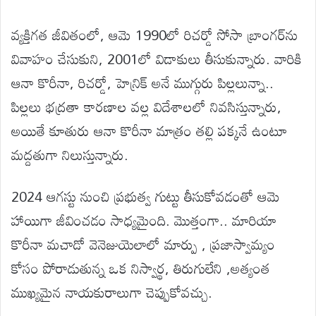
వ్యక్తిగత జీవితంలో, ఆమె 1990లో రిచర్డో సోసా బ్రాంగర్‌ను
వివాహం చేసుకుని, 2001లో విడాకులు తీసుకున్నారు. వారికి
ఆనా కొరీనా, రిచర్డో, హెన్రిక్ అనే ముగ్గురు పిల్లలున్నా..
పిల్లలు భద్రతా కారణాల వల్ల విదేశాలలో నివసిస్తున్నారు,
అయితే కూతురు ఆనా కొరీనా మాత్రం తల్లి పక్కనే ఉంటూ
మద్దతుగా నిలుస్తున్నారు.
2024 ఆగస్టు నుంచి ప్రభుత్వ గుట్టు తీసుకోవడంతో ఆమె
హాయిగా జీవించడం సాధ్యమైంది. మొత్తంగా.. మారియా
కొరీనా మచాడో వెనెజుయెలాలో మార్పు , ప్రజాస్వామ్యం
కోసం పోరాడుతున్న ఒక నిస్వార్థ, తిరుగులేని ,అత్యంత
ముఖ్యమైన నాయకురాలుగా చెప్పుకోవచ్చు.