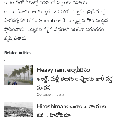
కారకాస్‌లో వీధుల్లో నివసించే పిల్లలకు సహాయం
అందించేవారు. ఆ తర్వాత, 2002లో ఎన్నికల ప్రక్రియల్లో
పారదర్శకత కోసం Súmate అనే ముఖ్యమైన పౌర సంస్థను
స్థాపించారు, ఎన్నికల సరైన పద్ధతిలో జరిగేలా నిరంతరం
కృషి చేశారు.
Related Articles
Heavy rain: అల్పపీడనం
అలర్ట్..మళ్లీ తెలుగు రాష్ట్రాలకు భారీ వర్ష
సూచన
August 29, 2025
Hiroshima:అణుబాంబు గాయాల
కథ .. హిరోషిమా