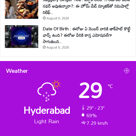
సఫర్ అవుతున్నారా?: ఈ హోమ్ మేడ్ మ్యాజిక్‌తో నిమిషాల్లో
రిలీఫ్..
August 6, 2026
Date Of Birth : ఈరోజు ఏ నెంబర్ వారికి జాక్‌పాట్ కొట్టే
ఛాన్స్ ఉంది? ఈరోజు వీరికి కాస్త ఎమోషనల్‌గా
సాగుతుంది..
August 6, 2026
Weather
29
℃
Hyderabad
29º - 23º
69%
Light Rain
7.29 km/h