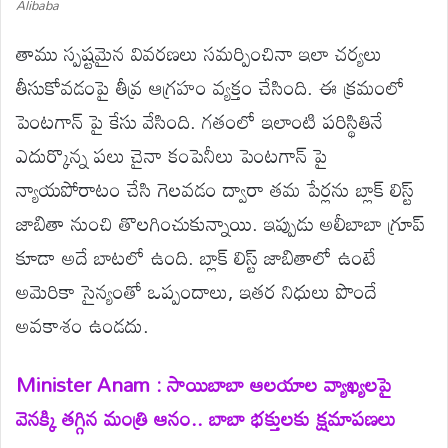
Alibaba
తాము స్పష్టమైన వివరణలు సమర్పించినా ఇలా చర్యలు
తీసుకోవడంపై తీవ్ర ఆగ్రహం వ్యక్తం చేసింది. ఈ క్రమంలో
పెంటగాన్ పై కేసు వేసింది. గతంలో ఇలాంటి పరిస్థితినే
ఎదుర్కొన్న పలు చైనా కంపెనీలు పెంటగాన్ పై
న్యాయపోరాటం చేసి గెలవడం ద్వారా తమ పేర్లను బ్లాక్ లిస్ట్
జాబితా నుంచి తొలగించుకున్నాయి. ఇప్పుడు అలీబాబా గ్రూప్
కూడా అదే బాటలో ఉంది. బ్లాక్ లిస్ట్ జాబితాలో ఉంటే
అమెరికా సైన్యంతో ఒప్పందాలు, ఇతర నిధులు పొందే
అవకాశం ఉండదు.
Minister Anam : సాయిబాబా ఆలయాల వ్యాఖ్యలపై
వెనక్కి తగ్గిన మంత్రి ఆనం.. బాబా భక్తులకు క్షమాపణలు