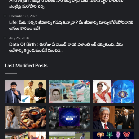
Allu Arjun : ఇకపై 6 నెలలకోసారి బన్నీ ఫ్యాన్ మీట్..ఐకాన్ స్టార్ పొలిటికల్
ఎంట్రీపై మరోసారి చర్చ
December 22, 2025
Life: మీకు నచ్చని జీవితాన్ని గడుపుతున్నారా? మీ జీవితాన్ని మార్చుకోలేకపోవడానికి
అసలు కారణం ఇదే!
July 26, 2026
Date Of Birth : ఈరోజు ఏ నెంబర్ వారికి ఎలాంటి లక్ దక్కుతుంది..వీరు
ఆవేశాన్ని తగ్గించుకుంటేనే మంచిది..
Last Modified Posts