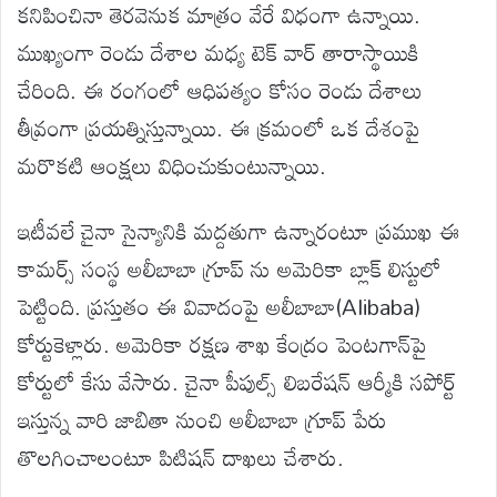
కనిపించినా తెరవెనుక మాత్రం వేరే విధంగా ఉన్నాయి.
ముఖ్యంగా రెండు దేశాల మధ్య టెక్ వార్ తారాస్థాయికి
చేరింది. ఈ రంగంలో ఆధిపత్యం కోసం రెండు దేశాలు
తీవ్రంగా ప్రయత్నిస్తున్నాయి. ఈ క్రమంలో ఒక దేశంపై
మరొకటి ఆంక్షలు విధించుకుంటున్నాయి.
ఇటీవలే చైనా సైన్యానికి మద్దతుగా ఉన్నారంటూ ప్రముఖ ఈ
కామర్స్ సంస్థ అలీబాబా గ్రూప్ ను అమెరికా బ్లాక్ లిస్టులో
పెట్టింది. ప్రస్తుతం ఈ వివాదంపై అలీబాబా(Alibaba)
కోర్టుకెళ్లారు. అమెరికా రక్షణ శాఖ కేంద్రం పెంటగాన్‌పై
కోర్టులో కేసు వేసారు. చైనా పీపుల్స్ లిబరేషన్ ఆర్మీకి సపోర్ట్
ఇస్తున్న వారి జాబితా నుంచి అలీబాబా గ్రూప్ పేరు
తొలగించాలంటూ పిటిషన్ దాఖలు చేశారు.