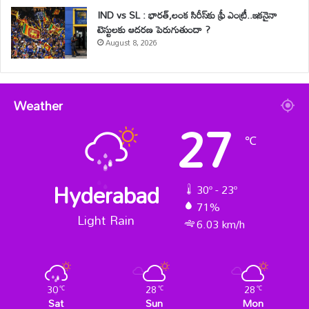
IND vs SL : భారత్,లంక సిరీస్‌కు ఫ్రీ ఎంట్రీ..ఇకనైనా
టెస్టులకు ఆదరణ పెరుగుతుందా ?
August 8, 2026
Weather
27
℃
Hyderabad
30º - 23º
71%
Light Rain
6.03 km/h
30
28
28
℃
℃
℃
Sat
Sun
Mon