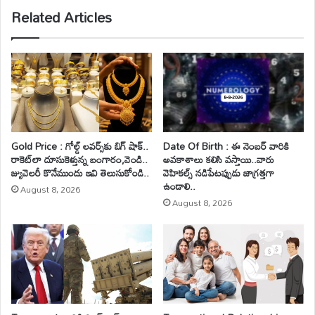
Related Articles
Gold Price : గోల్డ్ లవర్స్‌కు బిగ్ షాక్..
Date Of Birth : ఈ నెంబర్ వారికి
రాకెట్‌లా దూసుకెళ్తున్న బంగారం,వెండి..
అవకాశాలు కలిసి వస్తాయి..వారు
జ్యువెలరీ కొనేముందు ఇవి తెలుసుకోండి..
వెహికల్స్ నడిపేటప్పుడు జాగ్రత్తగా
ఉండాలి..
August 8, 2026
August 8, 2026