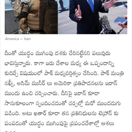
America – Iran
దీంతో యుద్ధం ముగింపు దశకు చేరినట్టేనని పలువురు
భావిస్తున్నారు. కాగా ఇరు దేశాల మధ్య ఈ ఒప్పందాన్ని
కుదిర్చే విషయంలో పాక్ మధ్యవర్తిత్వం చేసింది. పాక్ మంత్రి
నఖ్వీ, అసిమ్ మునీర్ లు అమెరికా ప్రతిపాదనలను ఇరాన్
ముందు ఉంచి చర్చించారు. దీనిపై ఇరాన్ కూడా
సానుకూలంగా స్పందించడంతో చర్చల్లో మరో ముందడుగు
పడింది. అటు ఖతార్ కూడా తన ప్రతినిధులను టెహ్రాన్ కు
పంపడంతో యుద్ధం ముగింపుపై ప్రపంచదేశాల్లో ఆశలు