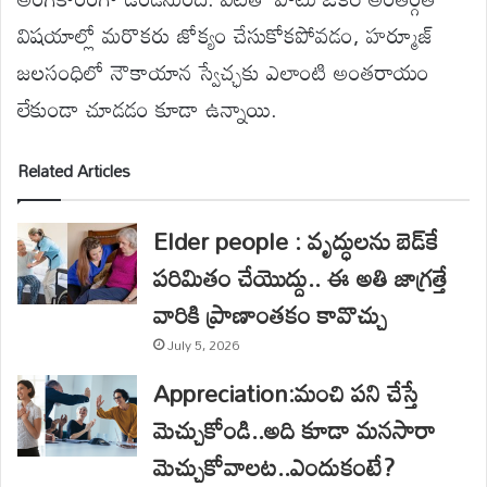
విషయాల్లో మరొకరు జోక్యం చేసుకోకపోవడం, హర్మూజ్
జలసంధిలో నౌకాయాన స్వేచ్ఛకు ఎలాంటి అంతరాయం
లేకుండా చూడడం కూడా ఉన్నాయి.
Related Articles
Elder people : వృద్ధులను బెడ్‌కే
పరిమితం చేయొద్దు.. ఈ అతి జాగ్రత్తే
వారికి ప్రాణాంతకం కావొచ్చు
July 5, 2026
Appreciation:మంచి పని చేస్తే
మెచ్చుకోండి..అది కూడా మనసారా
మెచ్చుకోవాలట..ఎందుకంటే?