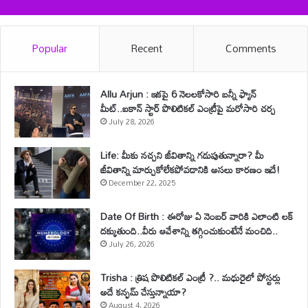
Popular
Recent
Comments
Allu Arjun : ఇకపై 6 నెలలకోసారి బన్నీ ఫ్యాన్
మీట్..ఐకాన్ స్టార్ పొలిటికల్ ఎంట్రీపై మరోసారి చర్చ
July 28, 2026
Life: మీకు నచ్చని జీవితాన్ని గడుపుతున్నారా? మీ
జీవితాన్ని మార్చుకోలేకపోవడానికి అసలు కారణం ఇదే!
December 22, 2025
Date Of Birth : ఈరోజు ఏ నెంబర్ వారికి ఎలాంటి లక్
దక్కుతుంది..వీరు ఆవేశాన్ని తగ్గించుకుంటేనే మంచిది..
July 26, 2026
Trisha : త్రిష పొలిటికల్ ఎంట్రీ ?.. మధురైలో పోస్టర్లు
అదే కన్ఫమ్ చేస్తున్నాయా?
August 4, 2026