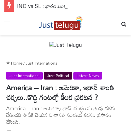
IND vs SL : భారత్,లంక సిరీస్‌కు ఫ్రీ ఎంట్రీ..ఇకనైనా టెస్టులకు ఆదరణ పెరుగుతుందా ?
Menu
Se
Home
/
Just International
Just International
Just Political
Latest News
America – Iran : అమెరికా, ఇరాన్ శాంతి
చర్చలు..కొద్ది గంటల్లో కీలక ప్రకటన ?
America - Iran : అమెరికా,ఇరాన్ యుద్ధం ముగింపు దశకు
చేరిందని సౌదీకి చెందిన ఓ ఛానల్ సంచలన కథనం ప్రసారం
చేసింది.