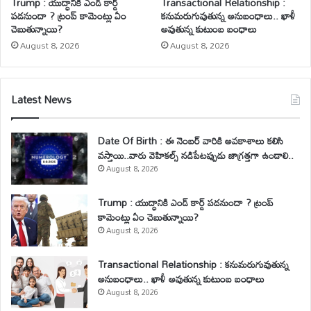
Trump : యుద్ధానికి ఎండ్ కార్డ్
Transactional Relationship :
పడనుందా ? ట్రంప్ కామెంట్లు ఏం
కనుమరుగువుతున్న అనుబంధాలు.. ఖాళీ
చెబుతున్నాయి?
అవుతున్న కుటుంబ బంధాలు
August 8, 2026
August 8, 2026
Latest News
Date Of Birth : ఈ నెంబర్ వారికి అవకాశాలు కలిసి
వస్తాయి..వారు వెహికల్స్ నడిపేటప్పుడు జాగ్రత్తగా ఉండాలి..
August 8, 2026
Trump : యుద్ధానికి ఎండ్ కార్డ్ పడనుందా ? ట్రంప్
కామెంట్లు ఏం చెబుతున్నాయి?
August 8, 2026
Transactional Relationship : కనుమరుగువుతున్న
అనుబంధాలు.. ఖాళీ అవుతున్న కుటుంబ బంధాలు
August 8, 2026