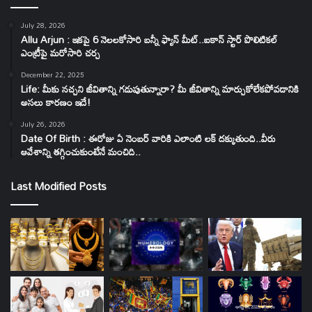
July 28, 2026
Allu Arjun : ఇకపై 6 నెలలకోసారి బన్నీ ఫ్యాన్ మీట్..ఐకాన్ స్టార్ పొలిటికల్
ఎంట్రీపై మరోసారి చర్చ
December 22, 2025
Life: మీకు నచ్చని జీవితాన్ని గడుపుతున్నారా? మీ జీవితాన్ని మార్చుకోలేకపోవడానికి
అసలు కారణం ఇదే!
July 26, 2026
Date Of Birth : ఈరోజు ఏ నెంబర్ వారికి ఎలాంటి లక్ దక్కుతుంది..వీరు
ఆవేశాన్ని తగ్గించుకుంటేనే మంచిది..
Last Modified Posts