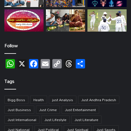
Follow
WhatsApp
X
Facebook
Email
Copy
Threads
Share
Link
Tags
Bigg Boss
Health
just Analysis
Just Andhra Pradesh
Just Business
Just Crime
Just Entertainment
Just International
Just Lifestyle
Just Literature
Just National
Just Political
Just Spiritual
Just Sports