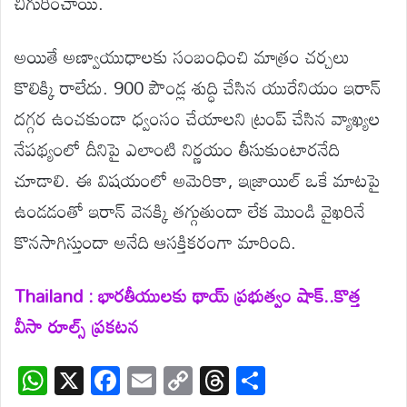
చిగురించాయి.
అయితే అణ్వాయుధాలకు సంబంధించి మాత్రం చర్చలు
కొలిక్కి రాలేదు. 900 పౌండ్ల శుద్ధి చేసిన యురేనియం ఇరాన్
దగ్గర ఉంచకుండా ధ్వంసం చేయాలని ట్రంప్ చేసిన వ్యాఖ్యల
నేపథ్యంలో దీనిపై ఎలాంటి నిర్ణయం తీసుకుంటారనేది
చూడాలి. ఈ విషయంలో అమెరికా, ఇజ్రాయిల్ ఒకే మాటపై
ఉండడంతో ఇరాన్ వెనక్కి తగ్గుతుందా లేక మొండి వైఖరినే
కొనసాగిస్తుందా అనేది ఆసక్తికరంగా మారింది.
Thailand : భారతీయులకు థాయ్ ప్రభుత్వం షాక్..కొత్త
వీసా రూల్స్ ప్రకటన
W
X
F
E
C
T
S