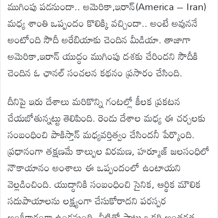
ముగింపు పడనుందా.. అమెరికా,ఇరాన్(America – Iran)
మధ్య శాంతి ఒప్పందం కొలిక్కి వచ్చిందా.. అంటే అవుననే
అంటోంది సౌదీ అరేబియాకు చెందిన మీడియా. తాజాగా
అమెరికా,ఇరాన్ యుద్ధం ముగింపు దశకు చేరిందని సౌదీకి
చెందిన ఓ ఛానల్ సంచలన కథనం ప్రసారం చేసింది.
దీనిపై ఇరు దేశాలు మరికొన్ని గంటల్లో కీలక ప్రకటన
చేయబోతున్నట్టు తెలిపింది. రెండు దేశాల మధ్య ఈ చర్చలకు
సంబంధించి పాకిస్తాన్ మధ్యవర్తిత్వం చేసిందనీ పేర్కొంది.
ప్రధానంగా తక్షణమే కాల్పుల విరమణ, హర్మూజ్ జలసంధిలో
నౌకాయానం అంశాలు ఈ ఒప్పందంలో ఉంటాయని
వెల్లడించింది. యుద్ధానికి సంబంధించి సైనిక, ఆర్థిక మౌలిక
సదుపాయాలను లక్ష్యంగా చేసుకోరాదని పరస్పర
అంగీకారంగా ఉండనుంది. వీటితో పాటు ఒకరి అంతర్గత