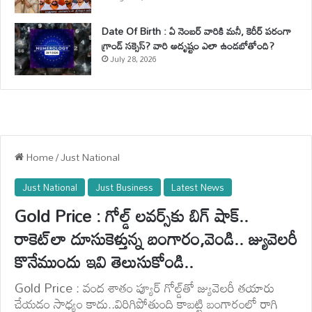
Date Of Birth : ఏ నెంబర్ వారికి మనీ, కెరీర్ పరంగా
గ్రాండ్ సక్సెస్? వారి అదృష్టం ఎలా ఉండబోతోంది?
July 28, 2026