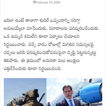
February 16, 2026
ఇదిలా ఉంటే తాజాగా కుదిరే ఒప్పందాన్ని సరిగ్గా
అమలయ్యేలా చూసేందుకు, వివాదాలను పరిష్కరించేందుకు
ఒక ఉమ్మడి కమిటీని కూడా ఏర్పాటు చేయాలని
నిర్ణయించారు. వచ్చే వారం రోజుల్లో మిగిలిన సమస్యలపై
చర్చలు జరిపి పరిష్కరించుకోవడంపైనా దృష్టి పెట్టనున్నట్టు
తెలిపారు. ఈ క్రమంలో అమెరికా పలు ఆంక్షలు
ఎత్తివేసేందుకు కూడా నిర్ణయించింది.