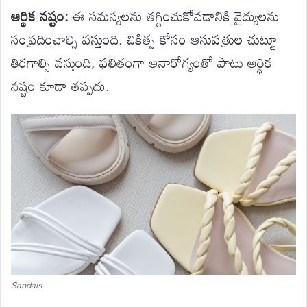
ఆర్థిక నష్టం:
ఈ సమస్యలను తగ్గించుకోవడానికి వైద్యులను
సంప్రదించాల్సి వస్తుంది. చికిత్స కోసం ఆసుపత్రుల చుట్టూ
తిరగాల్సి వస్తుంది, ఫలితంగా అనారోగ్యంతో పాటు ఆర్థిక
నష్టం కూడా తప్పదు.
Sandals