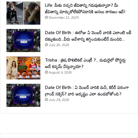
Life: మీకు నచ్చని జీవితాన్ని గడుపుతున్నారా? మీ
జీవితాన్ని మార్చుకోలేకపోవడానికి అసలు కారణం ఇదే!
December 22, 2025
Date Of Birth : ఈరోజు ఏ నెంబర్ వారికి ఎలాంటి లక్
దక్కుతుంది..వీరు ఆవేశాన్ని తగ్గించుకుంటేనే మంచిది..
July 26, 2026
Trisha : త్రిష పొలిటికల్ ఎంట్రీ ?.. మధురైలో పోస్టర్లు
అదే కన్ఫమ్ చేస్తున్నాయా?
August 4, 2026
Date Of Birth : ఏ నెంబర్ వారికి మనీ, కెరీర్ పరంగా
గ్రాండ్ సక్సెస్? వారి అదృష్టం ఎలా ఉండబోతోంది?
July 28, 2026