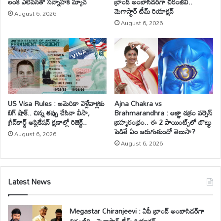
లంక ఎలెవన్‌తో సన్నాహక మ్యాచ్
బ్రాండ్ అంబాసిడర్‌గా చిరంజీవి..
మెగాస్టార్ టీమ్ రియాక్షన్
August 6, 2026
August 6, 2026
US Visa Rules : అమెరికా వెళ్లేవాళ్లకు
Ajna Chakra vs
బిగ్ షాక్.. చిన్న తప్పు చేసినా వీసా,
Brahmarandhra : ఆజ్ఞా చక్రం వర్సెస్
గ్రీన్‌కార్డ్ అప్లికేషన్ క్షణాల్లో రిజెక్ట్..
బ్రహ్మరంధ్రం.. ఈ 2 పాయింట్స్‌లో బొట్టు
పెడితే ఏం జరుగుతుందో తెలుసా?
August 6, 2026
August 6, 2026
Latest News
Megastar Chiranjeevi : ఏపీ బ్రాండ్ అంబాసిడర్‌గా