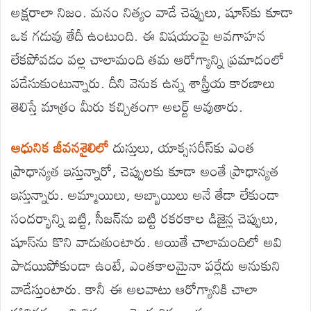
అక్షరాలా నిజం. మనం నిత్యం వాడే చెప్పులు, షూస్‌కు కూడా
ఒక గడువు తేదీ ఉంటుంది. ఈ విషయంపై అవగాహన
లేకపోవడం వల్ల చాలామంది తమ ఆరోగ్యాన్ని ప్రమాదంలో
పడేసుకుంటున్నారు. దీని వెనుక ఉన్న శాస్త్రీయ కారణాలు
తెలిస్తే మాత్రం మీరు కచ్చితంగా అలర్ట్ అవుతారు.
ఆధునిక జీవనశైలిలో
దుస్తులు, యాక్ససరీస్‌కు ఎంత
ప్రాధాన్యత ఇస్తున్నారో, చెప్పులకు కూడా అంతే ప్రాధాన్యత
ఇస్తున్నారు. అమ్మాయిలు, అబ్బాయిలు అనే తేడా లేకుండా
సందర్భాన్ని బట్టి, సీజన్‌ను బట్టి రకరకాల డిజైన్ల చెప్పులు,
షూస్‌ను కొని వాడుతుంటారు. అయితే చాలామందిలో అవి
పాడయిపోకుండా ఉంటే, ఎంతకాలమైనా పర్లేదు అనుకుని
వాడేస్తుంటారు. కానీ ఈ అలవాటు ఆరోగ్యానికి చాలా