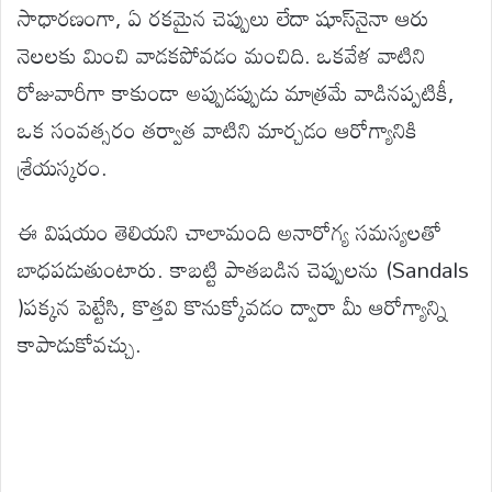
సాధారణంగా, ఏ రకమైన చెప్పులు లేదా షూస్‌నైనా ఆరు
నెలలకు మించి వాడకపోవడం మంచిది. ఒకవేళ వాటిని
రోజువారీగా కాకుండా అప్పుడప్పుడు మాత్రమే వాడినప్పటికీ,
ఒక సంవత్సరం తర్వాత వాటిని మార్చడం ఆరోగ్యానికి
శ్రేయస్కరం.
ఈ విషయం తెలియని చాలామంది అనారోగ్య సమస్యలతో
బాధపడుతుంటారు. కాబట్టి పాతబడిన చెప్పులను (Sandals
)పక్కన పెట్టేసి, కొత్తవి కొనుక్కోవడం ద్వారా మీ ఆరోగ్యాన్ని
కాపాడుకోవచ్చు.