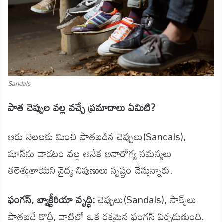
Sandals
పాత చెప్పుల వల్ల వచ్చే ప్రమాదాలు ఏమిటి?
ఆరు నెలలకు మించి పాతబడిన చెప్పులు(Sandals),
షూస్‌ను వాడటం వల్ల అనేక అనారోగ్య సమస్యలు
తలెత్తుతాయని వైద్య నిపుణులు స్పష్టం చేస్తున్నారు.
ఫంగస్, బ్యాక్టీరియా వృద్ధి:
చెప్పులు(Sandals), సాక్స్‌లు
పాతబడే కొద్దీ, వాటిలో ఒక రకమైన ఫంగస్ ఏర్పడుతుంది.