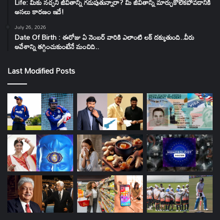
Life: మీకు నచ్చని జీవితాన్ని గడుపుతున్నారా? మీ జీవితాన్ని మార్చుకోలేకపోవడానికి
అసలు కారణం ఇదే!
July 26, 2026
Date Of Birth : ఈరోజు ఏ నెంబర్ వారికి ఎలాంటి లక్ దక్కుతుంది..వీరు
ఆవేశాన్ని తగ్గించుకుంటేనే మంచిది..
Last Modified Posts