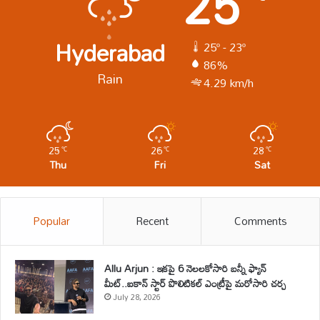
25
Hyderabad
25º - 23º
86%
Rain
4.29 km/h
25
26
28
℃
℃
℃
Thu
Fri
Sat
Popular
Recent
Comments
Allu Arjun : ఇకపై 6 నెలలకోసారి బన్నీ ఫ్యాన్
మీట్..ఐకాన్ స్టార్ పొలిటికల్ ఎంట్రీపై మరోసారి చర్చ
July 28, 2026