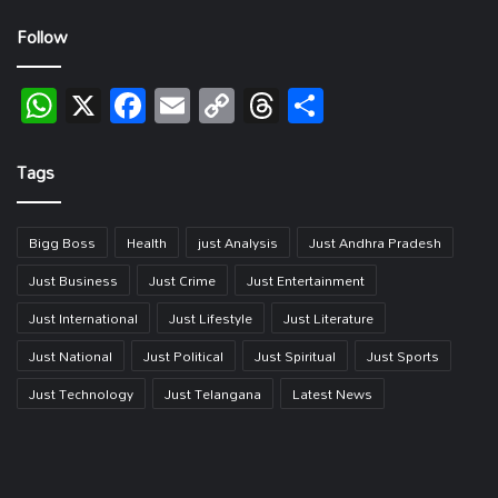
Follow
WhatsApp
X
Facebook
Email
Copy
Threads
Share
Link
Tags
Bigg Boss
Health
just Analysis
Just Andhra Pradesh
Just Business
Just Crime
Just Entertainment
Just International
Just Lifestyle
Just Literature
Just National
Just Political
Just Spiritual
Just Sports
Just Technology
Just Telangana
Latest News