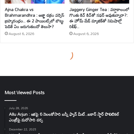
Most Viewed Posts
July 28, 2026
Allu Arjun : ఇకపై 6 నెలలకోసారి బన్నీ ఫ్యాన్ మీట్..ఐకాన్ స్టార్ పొలిటికల్
ఎంట్రీపై మరోసారి చర్చ
December 22, 2025