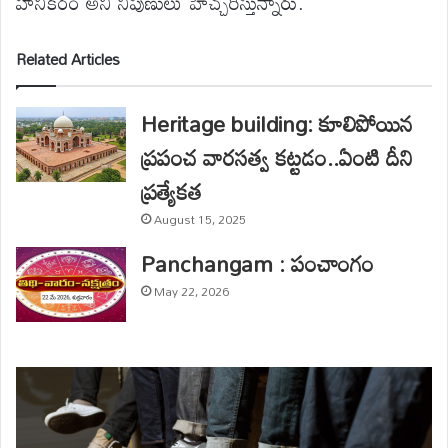
హానికరం అని నిపుణులు హెచ్చరిస్తున్నారు.
Related Articles
Heritage building: కూలిపోయిన
ప్రపంచ వారసత్వ కట్టడం..ఏంటి దీని
ప్రత్యేకత
August 15, 2025
Panchangam : పంచాంగం
May 22, 2026