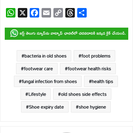
W
X
F
E
C
T
S
h
ac
m
o
hr
h
at
e
ail
p
e
ar
s
b
y
a
e
A
o
Li
d
p
o
n
s
bacteria in old shoes
foot problems
p
k
k
footwear care
footwear health risks
fungal infection from shoes
health tips
Lifestyle
old shoes side effects
Shoe expiry date
shoe hygiene