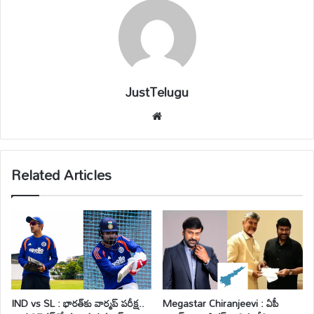
JustTelugu
We
bsi
te
Related Articles
IND vs SL : భారత్‌కు వార్మప్ పరీక్ష..
Megastar Chiranjeevi : ఏపీ