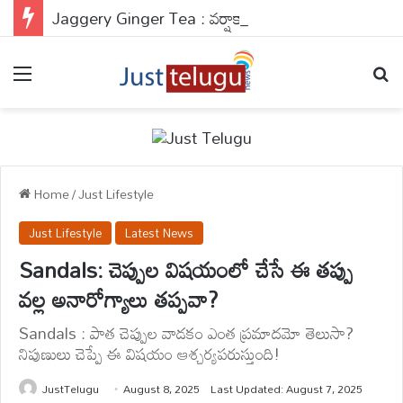
Jaggery Ginger Tea : వర్షాకాలంలో గొంతు కిచ్ కిచ్‌తో సఫర్ అవుతున్నారా?: ఈ హోమ్ మేడ్ మ్యాజిక్‌తో నిమిషాల్లో రిలీఫ్..
Menu
Se
Home
/
Just Lifestyle
Just Lifestyle
Latest News
Sandals: చెప్పుల విషయంలో చేసే ఈ తప్పు
వల్ల అనారోగ్యాలు తప్పవా?
Sandals : పాత చెప్పుల వాడకం ఎంత ప్రమాదమో తెలుసా?
నిపుణులు చెప్పే ఈ విషయం ఆశ్చర్యపరుస్తుంది!
JustTelugu
August 8, 2025
Last Updated: August 7, 2025