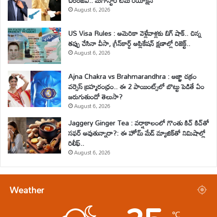
చిరంజీవి.. మెగాస్టార్ టీమ్ రియాక్షన్
August 6, 2026
US Visa Rules : అమెరికా వెళ్లేవాళ్లకు బిగ్ షాక్.. చిన్న
తప్పు చేసినా వీసా, గ్రీన్‌కార్డ్ అప్లికేషన్ క్షణాల్లో రిజెక్ట్..
August 6, 2026
Ajna Chakra vs Brahmarandhra : ఆజ్ఞా చక్రం
వర్సెస్ బ్రహ్మరంధ్రం.. ఈ 2 పాయింట్స్‌లో బొట్టు పెడితే ఏం
జరుగుతుందో తెలుసా?
August 6, 2026
Jaggery Ginger Tea : వర్షాకాలంలో గొంతు కిచ్ కిచ్‌తో
సఫర్ అవుతున్నారా?: ఈ హోమ్ మేడ్ మ్యాజిక్‌తో నిమిషాల్లో
రిలీఫ్..
August 6, 2026
Weather
℃