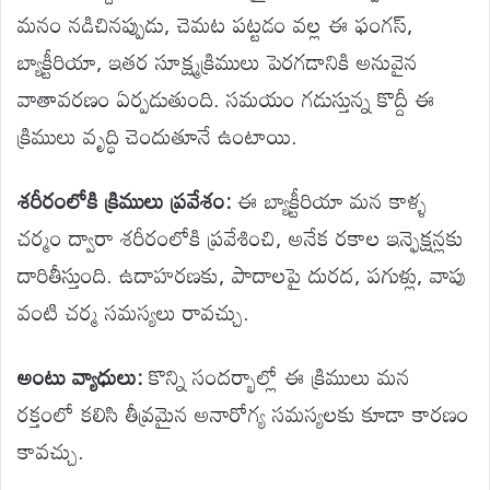
మనం నడిచినప్పుడు, చెమట పట్టడం వల్ల ఈ ఫంగస్,
బ్యాక్టీరియా, ఇతర సూక్ష్మక్రిములు పెరగడానికి అనువైన
వాతావరణం ఏర్పడుతుంది. సమయం గడుస్తున్న కొద్దీ ఈ
క్రిములు వృద్ధి చెందుతూనే ఉంటాయి.
శరీరంలోకి క్రిములు ప్రవేశం:
ఈ బ్యాక్టీరియా మన కాళ్ళ
చర్మం ద్వారా శరీరంలోకి ప్రవేశించి, అనేక రకాల ఇన్ఫెక్షన్లకు
దారితీస్తుంది. ఉదాహరణకు, పాదాలపై దురద, పగుళ్లు, వాపు
వంటి చర్మ సమస్యలు రావచ్చు.
అంటు వ్యాధులు:
కొన్ని సందర్భాల్లో ఈ క్రిములు మన
రక్తంలో కలిసి తీవ్రమైన అనారోగ్య సమస్యలకు కూడా కారణం
కావచ్చు.