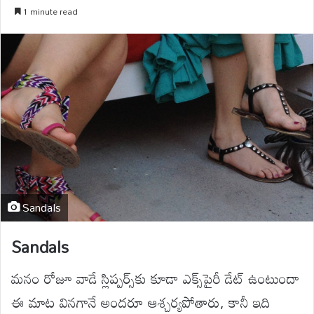
1 minute read
Sandals
Sandals
మనం రోజూ వాడే స్లిప్పర్స్‌కు కూడా ఎక్స్‌పైరీ డేట్ ఉంటుందా
ఈ మాట వినగానే అందరూ ఆశ్చర్యపోతారు, కానీ ఇది