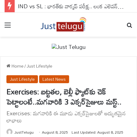
IND vs SL : భారత్‌కు వార్మప్ పరీక్ష.. లంక ఎలెవన్‌తో సన్నాహక మ్యాచ్
Menu
Se
Home
/
Just Lifestyle
Just Lifestyle
Latest News
Exercises: బట్టతల, బెల్లీ ఫ్యాట్‌కు చెక్
పెట్టాలంటే..మగవారికి 3 ఎక్సర్‌సైజులు మస్ట్..
Exercises: మగవారికి ఈ మూడు ఎక్సర్‌సైజులతో అద్భుతమైన
లాభాలు
JustTelugu
August 8, 2025
Last Updated: August 8, 2025