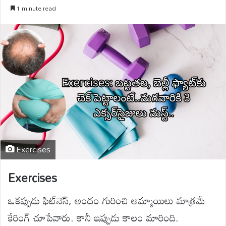
1 minute read
Exercises
Exercises
ఒకప్పుడు ఫిట్‌నెస్, అందం గురించి అమ్మాయిలు మాత్రమే
కేరింగ్ చూపేవారు. కానీ ఇప్పుడు కాలం మారింది.