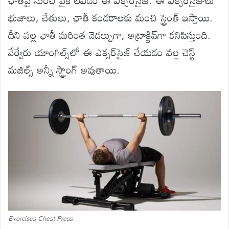
భుజాలు, చేతులు, ఛాతీ కండరాలకు మంచి స్ట్రెంత్ ఇస్తాయి.
దీని వల్ల ఛాతీ మరింత వెడల్పుగా, అట్రాక్టివ్‌గా కనిపిస్తుంది.
వేర్వేరు యాంగిల్స్‌లో ఈ ఎక్సర్‌సైజ్ చేయడం వల్ల చెస్ట్
మజిల్స్ అన్నీ స్ట్రాంగ్ అవుతాయి.
Exercises-Chest-Press