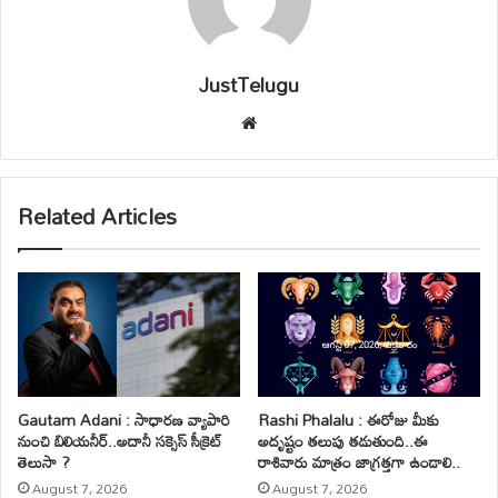
JustTelugu
We
bsi
te
Related Articles
Gautam Adani : సాధారణ వ్యాపారి
Rashi Phalalu : ఈరోజు మీకు
నుంచి బిలియనీర్..అదానీ సక్సెస్ సీక్రెట్
అదృష్టం తలుపు తడుతుంది..ఈ
తెలుసా ?
రాశివారు మాత్రం జాగ్రత్తగా ఉండాలి..
August 7, 2026
August 7, 2026