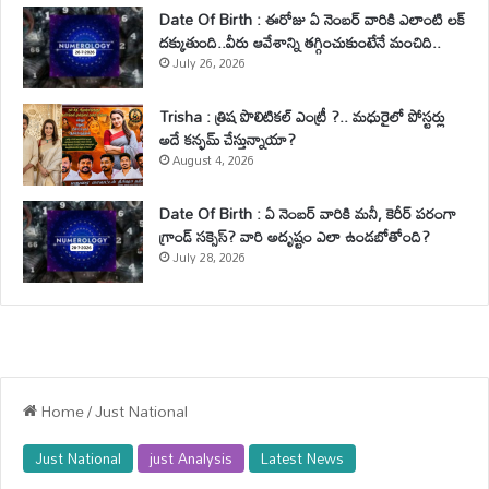
Date Of Birth : ఈరోజు ఏ నెంబర్ వారికి ఎలాంటి లక్
దక్కుతుంది..వీరు ఆవేశాన్ని తగ్గించుకుంటేనే మంచిది..
July 26, 2026
Trisha : త్రిష పొలిటికల్ ఎంట్రీ ?.. మధురైలో పోస్టర్లు
అదే కన్ఫమ్ చేస్తున్నాయా?
August 4, 2026
Date Of Birth : ఏ నెంబర్ వారికి మనీ, కెరీర్ పరంగా
గ్రాండ్ సక్సెస్? వారి అదృష్టం ఎలా ఉండబోతోంది?
July 28, 2026