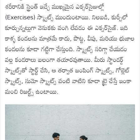
శరీరానికి స్ట్రెంత్ ఇచ్చే ముఖ్యమైన ఎక్సర్‌సైజుల్లో
(Exercises) స్క్వాట్స్ ముందుంటాయి. నిలబడి, కుర్చీలో
కూర్చున్నట్లుగా వెనుకకు వంగి లేవడం ఈ ఎక్సర్‌సైజ్. ఇది
కాళ్ళ కండలను మాత్రమే కాదు, పొట్ట, వీపు, మరియు భుజాల
కండలను కూడా గట్టిగా చేస్తుంది. స్క్వాట్స్ సరిగ్గా చేయడం
వల్ల కండరాలు బలంగా తయారవుతాయి. మీరు స్టాండర్డ్
స్క్వాట్స్‌తో స్టార్ట్ చేసి, ఆ తర్వాత జంపింగ్ స్క్వాట్స్, గోబ్లెట్
స్క్వాట్స్, సుమో స్క్వాట్స్ వంటి వాటిని కూడా ట్రై చేస్తే ఇంకా
మంచి రిజల్ట్స్ ఉంటాయి.