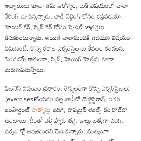
అబ్బాయిలు కూడా తమ ఆరోగ్యం, లుక్ విషయంలో చాలా
కేరింగ్ చూపిస్తున్నారు. బాడీ బిల్డింగ్ కోసం కష్టపడుతూ,
హెయిర్ కేర్, స్కిన్ కేర్ కోసం స్పెషల్ జాగ్రత్తలు
తీసుకుంటున్నారు. అయితే చాలామందికి తెలియని విషయం
ఏమిటంటే, కొన్ని రకాల ఎక్సర్‌సైజులు కేవలం కండలను
పెంచడమే కాకుండా, స్కిన్, హెయిర్ హెల్త్‌ను కూడా
మెరుగుపరుస్తాయి.
ఫిట్‌నెస్ నిపుణుల ప్రకారం, రెగ్యులర్‌గా కొన్ని ఎక్సర్‌సైజులు
(exercises)చేయడం వల్ల బాడీలో టెస్టోస్టిరాన్, ఇతర
ఇంపార్టెంట్
హార్మోన్లు
పెరిగి, డోపమైన్ లెవెల్స్ కంట్రోల్‌లో
ఉంటాయి. దీంతో బెల్లీ ఫ్యాట్ తగ్గి, జుట్టు ఒత్తుగా పెరిగి,
చర్మం గ్లో అవుతుందని చెబుతున్నారు. ముఖ్యంగా