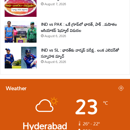
August 7, 2026
IND vs PAK : ఒకే గ్రూప్‌లో భారత్, పాక్ ..మహిళల
ఆసియాకప్ షెడ్యూల్ విడుదల
August 6, 2026
IND vs SL : భారత్‌కు వార్మప్ పరీక్ష.. లంక ఎలెవన్‌తో
సన్నాహక మ్యాచ్
August 6, 2026
Weather
23
℃
Hyderabad
26º - 22º