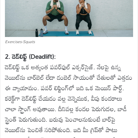
Exercises-Squats
2. డెడ్‌లిఫ్ట్ (Deadlift):
డెడ్‌లిఫ్ట్ ఒక అత్యంత పవర్‌ఫుల్ ఎక్సర్‌సైజ్. నేలపై ఉన్న
వెయిట్‌ను బార్‌బెల్ లేదా డంబెల్ సాయంతో చేతులతో ఎత్తడం
ఈ వ్యాయామం. పవర్ లిఫ్టింగ్‌లో ఇది ఒక మెయిన్ పార్ట్.
కరెక్ట్‌గా డెడ్‌లిఫ్ట్ చేయడం వల్ల వెన్నెముక, వీపు కండరాలు
చాలా స్ట్రాంగ్ అవుతాయి. దీనివల్ల కండల పెరుగుదల, బాడీ
స్ట్రెంత్ పెరుగుతుంది. బరువు పెంచాలనుకుంటే బార్‌పై
వెయిట్‌ను పెంచితే సరిపోతుంది. ఇది మీ గ్రిప్‌తో పాటు