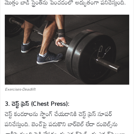
మొత్తం బాడీ స్ట్రెంత్‌ను పెంచడంలో అద్భుతంగా పనిచేస్తుంది.
Exercises-Deadlift
3. చెస్ట్ ప్రెస్ (Chest Press):
చెస్ట్ కండరాలను స్ట్రాంగ్ చేయడానికి చెస్ట్ ప్రెస్ సూపర్
పనిచేస్తుంది. బెంచ్‌పై పడుకొని బార్‌బెల్ లేదా డంబెల్స్‌ను
ఛాతీపై నుంచి పైకి లేపడం ఈ ఎక్సర్‌సైజ్. ఈ ఎక్సర్‌సైజులు