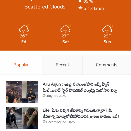
89%
Scattered Clouds
5.13 km/h
26
27
29
℃
℃
℃
Fri
Sat
Sun
Popular
Recent
Comments
Allu Arjun : ఇకపై 6 నెలలకోసారి బన్నీ ఫ్యాన్
మీట్..ఐకాన్ స్టార్ పొలిటికల్ ఎంట్రీపై మరోసారి చర్చ
July 28, 2026
Life: మీకు నచ్చని జీవితాన్ని గడుపుతున్నారా? మీ
జీవితాన్ని మార్చుకోలేకపోవడానికి అసలు కారణం ఇదే!
December 22, 2025