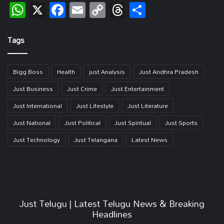
WhatsApp
X
Facebook
Email
Copy
Threads
Share
Link
Tags
Bigg Boss
Health
just Analysis
Just Andhra Pradesh
Just Business
Just Crime
Just Entertainment
Just International
Just Lifestyle
Just Literature
Just National
Just Political
Just Spiritual
Just Sports
Just Technology
Just Telangana
Latest News
Just Telugu | Latest Telugu News & Breaking
Headlines