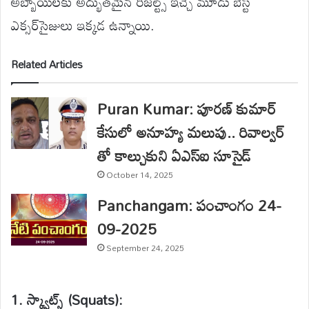
అబ్బాయిలకు అద్భుతమైన రిజల్ట్స్ ఇచ్చే మూడు బెస్ట్
ఎక్సర్‌సైజులు ఇక్కడ ఉన్నాయి.
Related Articles
Puran Kumar: పూరణ్ కుమార్
కేసులో అనూహ్య మలుపు.. రివాల్వర్
తో కాల్చుకుని ఏఎస్ఐ సూసైడ్
October 14, 2025
Panchangam: పంచాంగం 24-
09-2025
September 24, 2025
1. స్క్వాట్స్ (Squats):