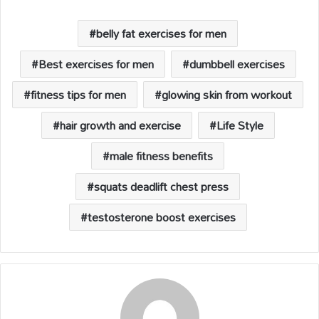
A
o
Li
d
p
o
n
s
belly fat exercises for men
p
k
k
Best exercises for men
dumbbell exercises
fitness tips for men
glowing skin from workout
hair growth and exercise
Life Style
male fitness benefits
squats deadlift chest press
testosterone boost exercises