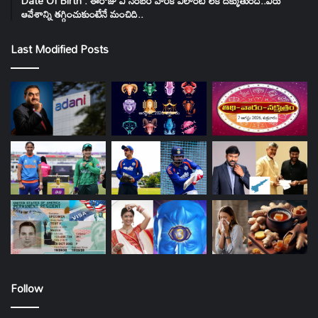
Date Of Birth : ఈరోజు ఏ నెంబర్ వారికి ఎలాంటి లక్ దక్కుతుంది..వీరు
ఆవేశాన్ని తగ్గించుకుంటేనే మంచిది..
Last Modified Posts
Follow