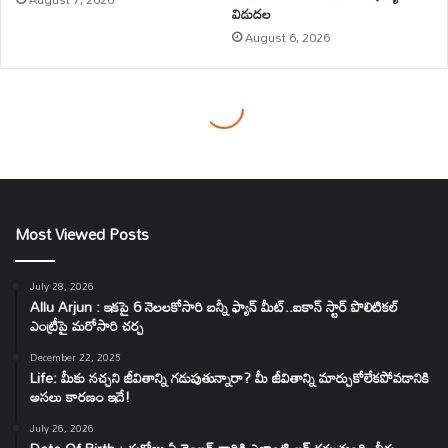
Most Viewed Posts
July 28, 2026
Allu Arjun : ఇకపై 6 నెలలకోసారి బన్నీ ఫ్యాన్ మీట్..ఐకాన్ స్టార్ పొలిటికల్
ఎంట్రీపై మరోసారి చర్చ
December 22, 2025
Life: మీకు నచ్చని జీవితాన్ని గడుపుతున్నారా? మీ జీవితాన్ని మార్చుకోలేకపోవడానికి
అసలు కారణం ఇదే!
July 26, 2026