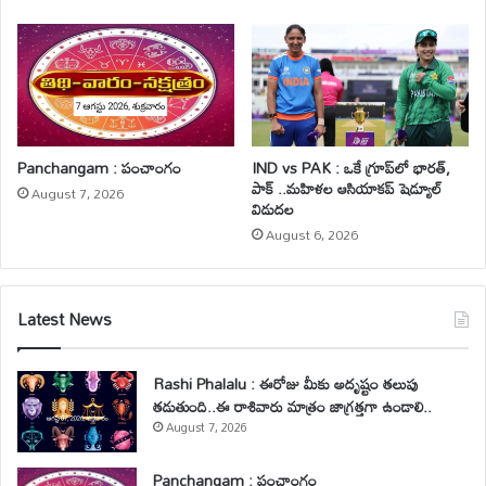
Panchangam : పంచాంగం
IND vs PAK : ఒకే గ్రూప్‌లో భారత్,
పాక్ ..మహిళల ఆసియాకప్ షెడ్యూల్
August 7, 2026
విడుదల
August 6, 2026
Latest News
Rashi Phalalu : ఈరోజు మీకు అదృష్టం తలుపు
తడుతుంది..ఈ రాశివారు మాత్రం జాగ్రత్తగా ఉండాలి..
August 7, 2026
Panchangam : పంచాంగం