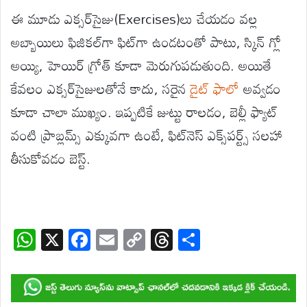
ఈ మూడు ఎక్సర్‌సైజు(Exercises)లు చేయడం వల్ల
అబ్బాయిలు ఫిజికల్‌గా ఫిట్‌గా ఉండటంతో పాటు, స్కిన్ గ్లో
అయ్యి, హెయిర్ గ్రోత్ కూడా మెరుగుపడుతుంది. అయితే
కేవలం ఎక్సర్‌సైజులతోనే కాదు, సరైన
డైట్ ఫాలో
అవ్వడం
కూడా చాలా ముఖ్యం. ఇప్పటికే జుట్టు రాలడం, బెల్లీ ఫ్యాట్
వంటి ప్రాబ్లమ్స్ ఎక్కువగా ఉంటే, ఫిట్‌నెస్ ఎక్స్‌పర్ట్స్ సలహా
తీసుకోవడం బెస్ట్.
W
X
F
E
C
T
S
h
ac
m
o
hr
h
at
e
ail
p
e
ar
s
b
y
a
e