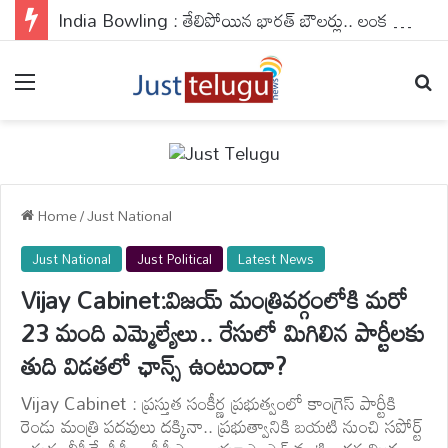
India Bowling : తేలిపోయిన భారత్ బౌలర్లు.. లంక ఎలెవన్ భారీస్కోరు
Menu
Se
Home
/
Just National
Just National
Just Political
Latest News
Vijay Cabinet:విజయ్ మంత్రివర్గంలోకి మరో
23 మంది ఎమ్మెల్యేలు.. రేసులో మిగిలిన పార్టీలకు
తుది విడతలో ఛాన్స్ ఉంటుందా?
Vijay Cabinet : ప్రస్తుత సంకీర్ణ ప్రభుత్వంలో కాంగ్రెస్ పార్టీకి
రెండు మంత్రి పదవులు దక్కినా.. ప్రభుత్వానికి బయటి నుంచి సపోర్ట్