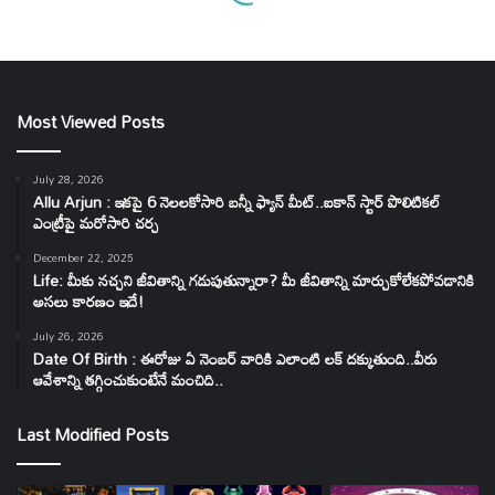
Most Viewed Posts
July 28, 2026
Allu Arjun : ఇకపై 6 నెలలకోసారి బన్నీ ఫ్యాన్ మీట్..ఐకాన్ స్టార్ పొలిటికల్
ఎంట్రీపై మరోసారి చర్చ
December 22, 2025
Life: మీకు నచ్చని జీవితాన్ని గడుపుతున్నారా? మీ జీవితాన్ని మార్చుకోలేకపోవడానికి
అసలు కారణం ఇదే!
July 26, 2026
Date Of Birth : ఈరోజు ఏ నెంబర్ వారికి ఎలాంటి లక్ దక్కుతుంది..వీరు
ఆవేశాన్ని తగ్గించుకుంటేనే మంచిది..
Last Modified Posts