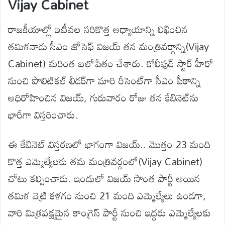
Vijay Cabinet
రాజకీయాల్లో ఇటీవల సరికొత్త అధ్యాయాన్ని లిఖించిన
తమిళనాడు సీఎం జోసెఫ్ విజయ్ తన మంత్రివర్గాన్ని(Vijay
Cabinet) మరింత బలోపేతం చేశారు. కోలీవుడ్ స్టార్ హీరో
నుంచి పొలిటికల్ లీడర్‌గా మారి రీసెంట్‌గా సీఎం పీఠాన్ని
అధిరోహించిన విజయ్, గురువారం రోజు తన కేబినెట్‌ను
భారీగా విస్తరించారు.
ఈ కేబినెట్ విస్తరణలో భాగంగా విజయ్.. మొత్తం 23 మంది
కొత్త ఎమ్మెల్యేలకు తమ మంత్రివర్గంలో(Vijay Cabinet)
చోటు కల్పించారు. ఇందులో విజయ్ సొంత పార్టీ అయిన
తమిళ వెట్రి కళగం నుంచి 21 మంది ఎమ్మెల్యేలు ఉండగా,
వారి మిత్రపక్షమైన కాంగ్రెస్ పార్టీ నుంచి ఇద్దరు ఎమ్మెల్యేలకు