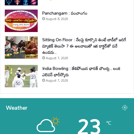
Panchangam : పంచాంగం
August 8, 2026
Sitting On Floor : నేలపై కూర్చొని తింటే బాడీలో జరిగే
మ్యాజిక్ తెలుసా ? ఈ అలవాటుతో ఇక డాక్టర్‌తో పనే
ఉండదు..
August 7, 2026
India Bowling : తేలిపోయిన భారత్ బౌలర్లు.. లంక
ఎలెవన్ భారీస్కోరు
August 7, 2026
Weather
23
℃