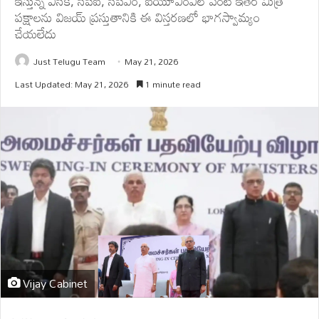
ఇస్తున్న వీసీకే, సీపీఐ, సీపీఎం, ఐయూఎంఎల్ వంటి ఇతర మిత్ర
పక్షాలను విజయ్ ప్రస్తుతానికి ఈ విస్తరణలో భాగస్వామ్యం
చేయలేదు
Just Telugu Team
May 21, 2026
Last Updated: May 21, 2026
1 minute read
Vijay Cabinet