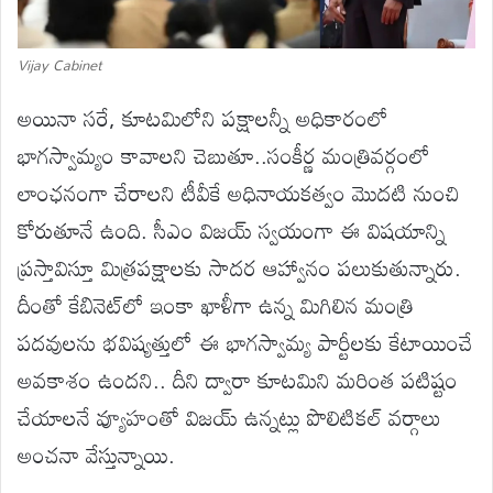
Vijay Cabinet
అయినా సరే, కూటమిలోని పక్షాలన్నీ అధికారంలో
భాగస్వామ్యం కావాలని చెబుతూ..సంకీర్ణ మంత్రివర్గంలో
లాంఛనంగా చేరాలని టీవీకే అధినాయకత్వం మొదటి నుంచి
కోరుతూనే ఉంది. సీఎం విజయ్ స్వయంగా ఈ విషయాన్ని
ప్రస్తావిస్తూ మిత్రపక్షాలకు సాదర ఆహ్వానం పలుకుతున్నారు.
దీంతో కేబినెట్‌లో ఇంకా ఖాళీగా ఉన్న మిగిలిన మంత్రి
పదవులను భవిష్యత్తులో ఈ భాగస్వామ్య పార్టీలకు కేటాయించే
అవకాశం ఉందని.. దీని ద్వారా కూటమిని మరింత పటిష్టం
చేయాలనే వ్యూహంతో విజయ్ ఉన్నట్లు పొలిటికల్ వర్గాలు
అంచనా వేస్తున్నాయి.