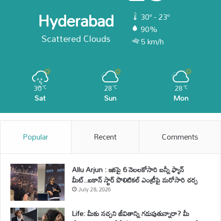
Hyderabad
30º - 23º
90%
Scattered Clouds
5 km/h
30
28
28
℃
℃
℃
Sat
Sun
Mon
Popular
Recent
Comments
Allu Arjun : ఇకపై 6 నెలలకోసారి బన్నీ ఫ్యాన్
మీట్..ఐకాన్ స్టార్ పొలిటికల్ ఎంట్రీపై మరోసారి చర్చ
July 28, 2026
Life: మీకు నచ్చని జీవితాన్ని గడుపుతున్నారా? మీ