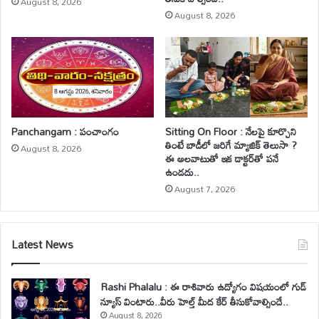
August 8, 2026
August 8, 2026
Panchangam : పంచాంగం
Sitting On Floor : నేలపై కూర్చొని
తింటే బాడీలో జరిగే మ్యాజిక్ తెలుసా ?
August 8, 2026
ఈ అలవాటుతో ఇక డాక్టర్‌తో పనే
ఉండదు..
August 7, 2026
Latest News
Rashi Phalalu : ఈ రాశివారు ఉద్యోగం విషయంలో గుడ్
న్యూస్ వింటారు..వీరు హెల్త్ మీద కేర్ తీసుకోవాల్సిందే..
August 8, 2026