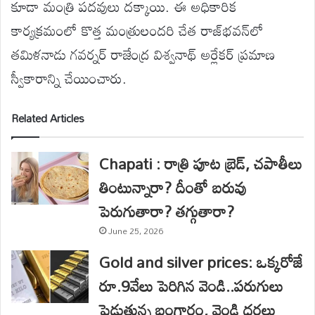
కూడా మంత్రి పదవులు దక్కాయి. ఈ అధికారిక
కార్యక్రమంలో కొత్త మంత్రులందరి చేత రాజ్‌భవన్‌లో
తమిళనాడు గవర్నర్ రాజేంద్ర విశ్వనాథ్ అర్లేకర్ ప్రమాణ
స్వీకారాన్ని చేయించారు.
Related Articles
Chapati : రాత్రి పూట బ్రెడ్, చపాతీలు
తింటున్నారా? దీంతో బరువు
పెరుగుతారా? తగ్గుతారా?
June 25, 2026
Gold and silver prices: ఒక్కరోజే
రూ.9వేలు పెరిగిన వెండి..పరుగులు
పెడుతున్న బంగారం, వెండి ధరలు