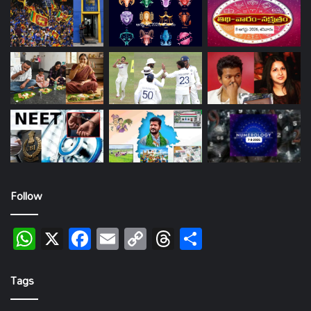
Follow
WhatsApp
X
Facebook
Email
Copy
Threads
Share
Link
Tags