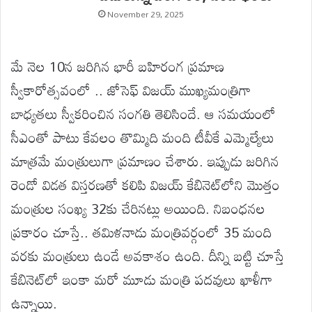
November 29, 2025
మే నెల 10న జరిగిన భారీ బహిరంగ ప్రమాణ
స్వీకారోత్సవంలో .. జోసెఫ్ విజయ్ ముఖ్యమంత్రిగా
బాధ్యతలు స్వీకరించిన సంగతి తెలిసిందే. ఆ సమయంలో
సీఎంతో పాటు కేవలం తొమ్మిది మంది టీవీకే ఎమ్మెల్యేలు
మాత్రమే మంత్రులుగా ప్రమాణం చేశారు. ఇప్పుడు జరిగిన
రెండో విడత విస్తరణతో కలిపి విజయ్ కేబినెట్‌లోని మొత్తం
మంత్రుల సంఖ్య 32కు చేరినట్లు అయింది. నిబంధనల
ప్రకారం చూస్తే.. తమిళనాడు మంత్రివర్గంలో 35 మంది
వరకు మంత్రులు ఉండే అవకాశం ఉంది. దీన్ని బట్టి చూస్తే
కేబినెట్‌లో ఇంకా మరో మూడు మంత్రి పదవులు ఖాళీగా
ఉన్నాయి.