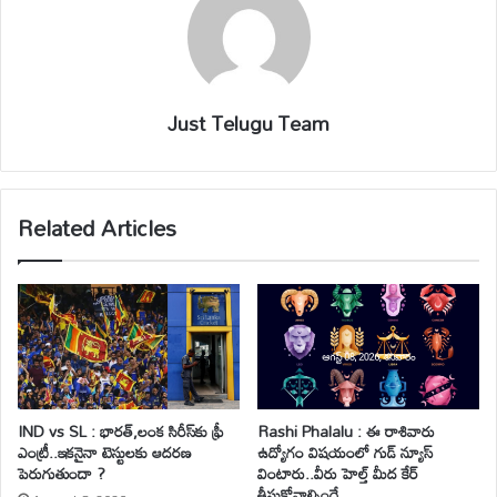
Just Telugu Team
Related Articles
IND vs SL : భారత్,లంక సిరీస్‌కు ఫ్రీ
Rashi Phalalu : ఈ రాశివారు
ఎంట్రీ..ఇకనైనా టెస్టులకు ఆదరణ
ఉద్యోగం విషయంలో గుడ్ న్యూస్
పెరుగుతుందా ?
వింటారు..వీరు హెల్త్ మీద కేర్
తీసుకోవాల్సిందే..