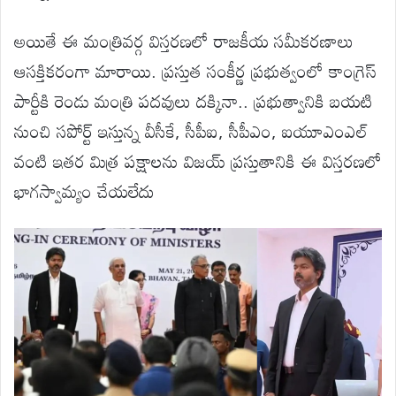
అయితే ఈ మంత్రివర్గ విస్తరణలో రాజకీయ సమీకరణాలు
ఆసక్తికరంగా మారాయి. ప్రస్తుత సంకీర్ణ ప్రభుత్వంలో కాంగ్రెస్
పార్టీకి రెండు మంత్రి పదవులు దక్కినా.. ప్రభుత్వానికి బయటి
నుంచి సపోర్ట్ ఇస్తున్న వీసీకే, సీపీఐ, సీపీఎం, ఐయూఎంఎల్
వంటి ఇతర మిత్ర పక్షాలను విజయ్ ప్రస్తుతానికి ఈ విస్తరణలో
భాగస్వామ్యం చేయలేదు