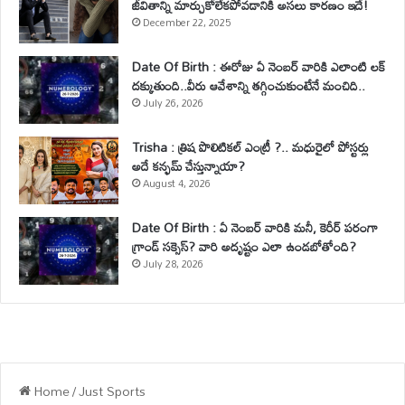
జీవితాన్ని మార్చుకోలేకపోవడానికి అసలు కారణం ఇదే!
December 22, 2025
Date Of Birth : ఈరోజు ఏ నెంబర్ వారికి ఎలాంటి లక్
దక్కుతుంది..వీరు ఆవేశాన్ని తగ్గించుకుంటేనే మంచిది..
July 26, 2026
Trisha : త్రిష పొలిటికల్ ఎంట్రీ ?.. మధురైలో పోస్టర్లు
అదే కన్ఫమ్ చేస్తున్నాయా?
August 4, 2026
Date Of Birth : ఏ నెంబర్ వారికి మనీ, కెరీర్ పరంగా
గ్రాండ్ సక్సెస్? వారి అదృష్టం ఎలా ఉండబోతోంది?
July 28, 2026