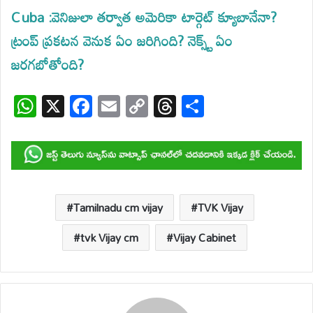
Cuba :వెనిజులా తర్వాత అమెరికా టార్గెట్ క్యూబానేనా?
ట్రంప్ ప్రకటన వెనుక ఏం జరిగింది? నెక్స్ట్ ఏం
జరగబోతోంది?
W
X
F
E
C
T
S
h
ac
m
o
hr
h
at
e
ail
p
e
ar
s
b
y
a
e
A
o
Li
d
p
o
n
s
Tamilnadu cm vijay
TVK Vijay
p
k
k
tvk Vijay cm
Vijay Cabinet