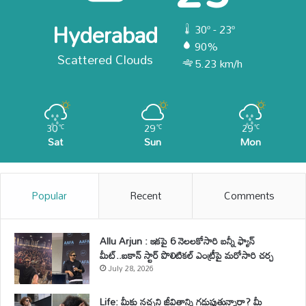
Hyderabad
30º - 23º
90%
Scattered Clouds
5.23 km/h
30
29
29
℃
℃
℃
Sat
Sun
Mon
Popular
Recent
Comments
Allu Arjun : ఇకపై 6 నెలలకోసారి బన్నీ ఫ్యాన్
మీట్..ఐకాన్ స్టార్ పొలిటికల్ ఎంట్రీపై మరోసారి చర్చ
July 28, 2026
Life: మీకు నచ్చని జీవితాన్ని గడుపుతున్నారా? మీ