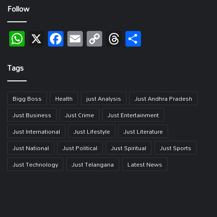
Follow
WhatsApp
X
Facebook
Email
Copy
Threads
Share
Link
Tags
Bigg Boss
Health
just Analysis
Just Andhra Pradesh
Just Business
Just Crime
Just Entertainment
Just International
Just Lifestyle
Just Literature
Just National
Just Political
Just Spiritual
Just Sports
Just Technology
Just Telangana
Latest News