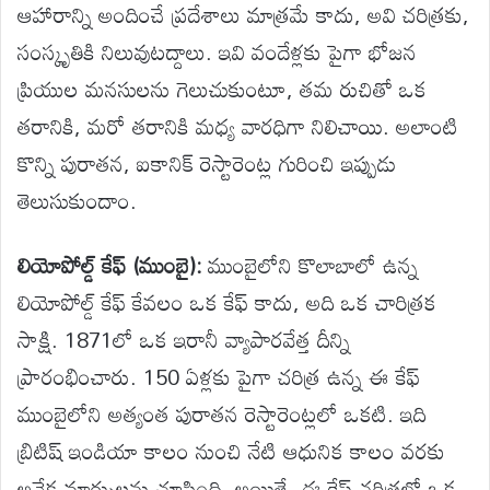
ఆహారాన్ని అందించే ప్రదేశాలు మాత్రమే కాదు, అవి చరిత్రకు,
సంస్కృతికి నిలువుటద్దాలు. ఇవి వందేళ్లకు పైగా భోజన
ప్రియుల మనసులను గెలుచుకుంటూ, తమ రుచితో ఒక
తరానికి, మరో తరానికి మధ్య వారధిగా నిలిచాయి. అలాంటి
కొన్ని పురాతన, ఐకానిక్ రెస్టారెంట్ల గురించి ఇప్పుడు
తెలుసుకుందాం.
లియోపోల్డ్ కేఫ్ (ముంబై):
ముంబైలోని కొలాబాలో ఉన్న
లియోపోల్డ్ కేఫ్ కేవలం ఒక కేఫ్ కాదు, అది ఒక చారిత్రక
సాక్షి. 1871లో ఒక ఇరానీ వ్యాపారవేత్త దీన్ని
ప్రారంభించారు. 150 ఏళ్లకు పైగా చరిత్ర ఉన్న ఈ కేఫ్
ముంబైలోని అత్యంత పురాతన రెస్టారెంట్లలో ఒకటి. ఇది
బ్రిటిష్ ఇండియా కాలం నుంచి నేటి ఆధునిక కాలం వరకు
అనేక మార్పులను చూసింది. అయితే, ఈ కేఫ్ చరిత్రలో ఒక