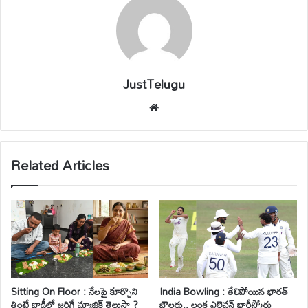
JustTelugu
We
bsi
te
Related Articles
Sitting On Floor : నేలపై కూర్చొని
India Bowling : తేలిపోయిన భారత్
తింటే బాడీలో జరిగే మ్యాజిక్ తెలుసా ?
బౌలర్లు.. లంక ఎలెవన్ భారీస్కోరు