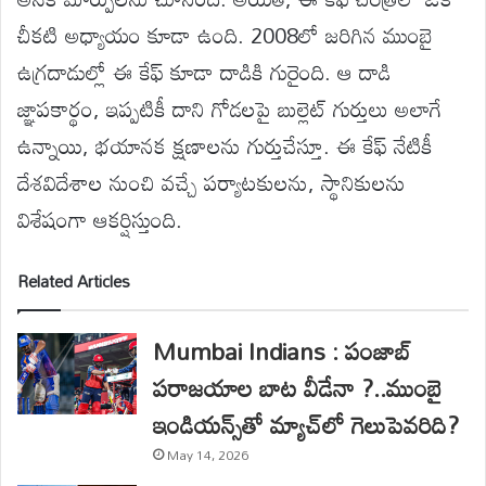
చీకటి అధ్యాయం కూడా ఉంది. 2008లో జరిగిన ముంబై
ఉగ్రదాడుల్లో ఈ కేఫ్ కూడా దాడికి గురైంది. ఆ దాడి
జ్ఞాపకార్థం, ఇప్పటికీ దాని గోడలపై బుల్లెట్ గుర్తులు అలాగే
ఉన్నాయి, భయానక క్షణాలను గుర్తుచేస్తూ. ఈ కేఫ్ నేటికీ
దేశవిదేశాల నుంచి వచ్చే పర్యాటకులను, స్థానికులను
విశేషంగా ఆకర్షిస్తుంది.
Related Articles
Mumbai Indians : పంజాబ్
పరాజయాల బాట వీడేనా ?..ముంబై
ఇండియన్స్‌తో మ్యాచ్‌లో గెలుపెవరిది?
May 14, 2026