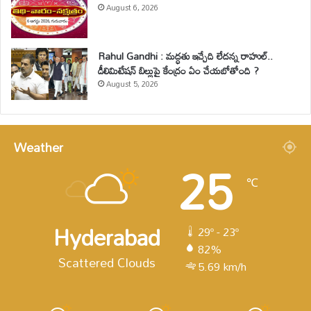
August 6, 2026
Rahul Gandhi : మద్ధతు ఇచ్చేది లేదన్న రాహుల్..
డీలిమిటేషన్ బిల్లుపై కేంద్రం ఏం చేయబోతోంది ?
August 5, 2026
Weather
25
℃
Hyderabad
29º - 23º
82%
Scattered Clouds
5.69 km/h