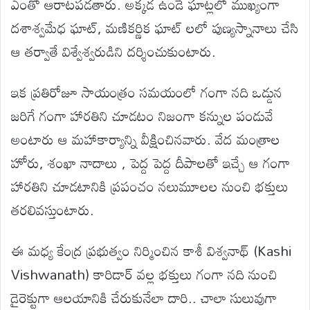
ఎంతో ఆరాటపడతారు. అక్కడ ఉండే ఘాట్లలో ముఖ్యంగా
దశాశ్వమేధ ఘాట్, మణికర్ణిక ఘాట్ లలో పుణ్యస్నానాలు చేసి
ఆ తర్వాతే విశ్వేశ్వరుడిని దర్శించుకుంటారు.
ఇక ప్రతిరోజూ సాయంత్రం సమయంలో గంగా నది ఒడ్డున
జరిగే గంగా హారతిని చూడటం నిజంగా కన్నుల పండువే
అంటారు ఆ మహాకార్యాన్ని వీక్షించినవారు. వేద మంత్రాల
హోరు, శంఖా నాదాలు , పెద్ద పెద్ద దీపాలతో ఇచ్చే ఆ గంగా
హారతిని చూడటానికి ప్రపంచం నలుమూలల నుంచి భక్తులు
తరలివస్తుంటారు.
ఈ మధ్య కేంద్ర ప్రభుత్వం నిర్మించిన కాశీ విశ్వనాథ్ (Kashi
Vishwanath) కారిడార్ వల్ల భక్తులు గంగా నది నుంచి
డైరెక్టుగా ఆలయానికి చేరుకునేలా దారి.. చాలా సులువుగా