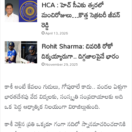
HCA : హెచ్ సీఎకు త్వరలో
మంచిరోజులు…కొత్త సెక్రటరీ జీవన్
రెడ్డి
April 13, 2026
Rohit Sharma: చివరికి రోకో
దిక్కయ్యారుగా.. దిగ్గజాలపైనే భారం
November 29, 2025
కాశీ అంటే కేవలం గుడులు, గోపురాలే కాదు.. వందల ఏళ్లుగా
భారతదేశపు వేద విద్యలకు, సంస్కృతి సంప్రదాయాలకు అది
ఒక పెద్ద ఆధ్యాత్మిక నిలయంగా విరాజిల్లుతుంది.
కాశీ వెళ్లిన ప్రతి ఒక్కరూ గంగా నదిలో స్నానమాచరించడానికి