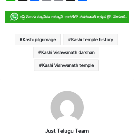
h
ac
m
o
hr
h
at
e
ail
p
e
ar
s
b
y
a
e
A
o
Li
d
p
o
n
s
Kashi pilgrimage
Kashi temple history
p
k
k
Kashi Vishwanath darshan
Kashi Vishwanath temple
Just Telugu Team