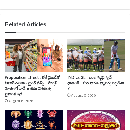
Related Articles
Proposition Effect : లేజీ మైండ్‌తో
IND vs SL : లంక గడ్డపై స్పిన్
బిజినెస్ దిగ్గజాల మైండ్ గేమ్స్.. ప్రొడక్ట్
ఛాలెంజ్.. మరి భారత బ్యాటర్లు సిద్ధమేనా
చూడగానే వావ్ అనడం వెనుకున్న
?
సైకాలజీ ఇదే..
August 6, 2026
August 6, 2026