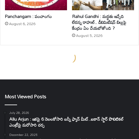
Most Viewed Posts
July 28, 2026
Allu Arjun : ఇకపై 6 నెలలకోసారి బన్నీ ఫ్యాన్ మీట్..ఐకాన్ స్టార్ పొలిటికల్
ఎంట్రీపై మరోసారి చర్చ
December 22, 2025