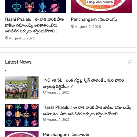
Rashi Phalalu : ఈ రాశి వారికి పాత
Panchangam : పంచాంగం
బాకీలు వసూలయ్యే అవకాశం..వీరు
August 6, 2026
అనవసర ఖర్చులు తగ్గించుకోవాలి..
August 6, 2026
Latest News
IND vs SL : లంక గడ్డపై స్పిన్ ఛాలెంజ్.. మరి భారత
బ్యాటర్లు సిద్ధమేనా ?
August 6, 2026
Rashi Phalalu : ఈ రాశి వారికి పాత బాకీలు వసూలయ్యే
అవకాశం..వీరు అనవసర ఖర్చులు తగ్గించుకోవాలి..
August 6, 2026
Panchangam : పంచాంగం