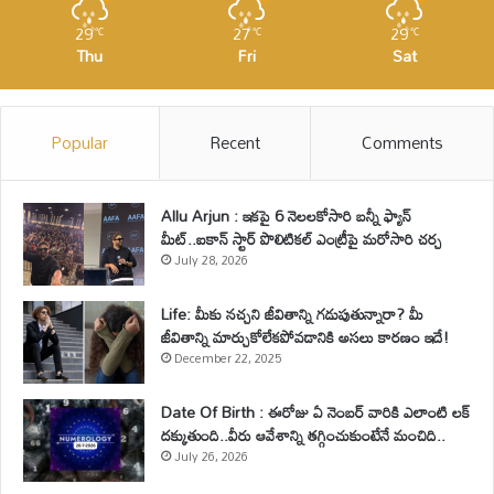
29
27
29
℃
℃
℃
Thu
Fri
Sat
Popular
Recent
Comments
Allu Arjun : ఇకపై 6 నెలలకోసారి బన్నీ ఫ్యాన్
మీట్..ఐకాన్ స్టార్ పొలిటికల్ ఎంట్రీపై మరోసారి చర్చ
July 28, 2026
Life: మీకు నచ్చని జీవితాన్ని గడుపుతున్నారా? మీ
జీవితాన్ని మార్చుకోలేకపోవడానికి అసలు కారణం ఇదే!
December 22, 2025
Date Of Birth : ఈరోజు ఏ నెంబర్ వారికి ఎలాంటి లక్
దక్కుతుంది..వీరు ఆవేశాన్ని తగ్గించుకుంటేనే మంచిది..
July 26, 2026