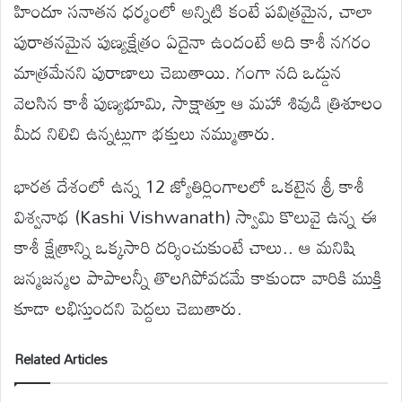
హిందూ సనాతన ధర్మంలో అన్నిటి కంటే పవిత్రమైన, చాలా
పురాతనమైన పుణ్యక్షేత్రం ఏదైనా ఉందంటే అది కాశీ నగరం
మాత్రమేనని పురాణాలు చెబుతాయి. గంగా నది ఒడ్డున
వెలసిన కాశీ పుణ్యభూమి, సాక్షాత్తూ ఆ మహా శివుడి త్రిశూలం
మీద నిలిచి ఉన్నట్లుగా భక్తులు నమ్ముతారు.
భారత దేశంలో ఉన్న 12 జ్యోతిర్లింగాలలో ఒకటైన శ్రీ కాశీ
విశ్వనాథ (Kashi Vishwanath) స్వామి కొలువై ఉన్న ఈ
కాశీ క్షేత్రాన్ని ఒక్కసారి దర్శించుకుంటే చాలు.. ఆ మనిషి
జన్మజన్మల పాపాలన్నీ తొలగిపోవడమే కాకుండా వారికి ముక్తి
కూడా లభిస్తుందని పెద్దలు చెబుతారు.
Related Articles