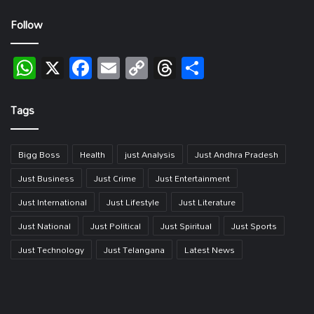
Follow
WhatsApp
X
Facebook
Email
Copy
Threads
Share
Link
Tags
Bigg Boss
Health
just Analysis
Just Andhra Pradesh
Just Business
Just Crime
Just Entertainment
Just International
Just Lifestyle
Just Literature
Just National
Just Political
Just Spiritual
Just Sports
Just Technology
Just Telangana
Latest News