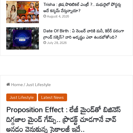
Trisha : త్రిష పొలిటికల్ ఎంట్రీ ?.. మధురైలో పోస్టర్లు
అదే కన్ఫమ్ చేస్తున్నాయా?
August 4, 2026
Date Of Birth : ఏ నెంబర్ వారికి మనీ, కెరీర్ పరంగా
గ్రాండ్ సక్సెస్? వారి అదృష్టం ఎలా ఉండబోతోంది?
July 28, 2026