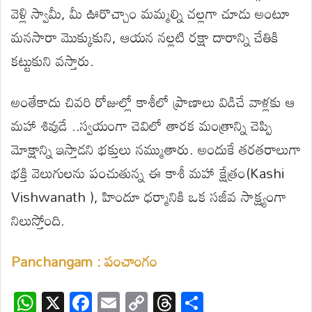
వెళ్లి స్వామీ, మీ ఊరొచ్చాం మమ్మల్ని చల్లగా చూడు అంటూ
మనసారా మొక్కుకుని, ఆయన నల్లటి రక్షా దారాన్ని చేతికి
కట్టుకుని వస్తారు.
అంతేకాదు చివరి రోజుల్లో కాశీలో ప్రాణాలు విడిచే వాళ్లకు ఆ
మహా శివుడే ..స్వయంగా చెవిలో తారక మంత్రాన్ని చెప్పి
మోక్షాన్ని ఇస్తాడని భక్తులు నమ్ముతారు. అందుకే తరతరాలుగా
భక్తి వెలుగులను పంచుతున్న ఈ కాశీ మహా క్షేత్రం(Kashi
Vishwanath ), హిందూ ధర్మానికి ఒక సజీవ సాక్ష్యంగా
నిలుస్తోంది.
Panchangam : పంచాంగం
W
X
F
E
C
T
S