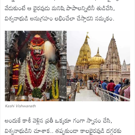
వేడుకుంటే ఆ భైరవుడు మనిషి పాపాలన్నిటినీ తుడిచేసి,
విశ్వనాథుడి అనుగ్రహం లభించేలా చేస్తాడని నమ్మకం.
Kashi Vishwanath
అందుకే కాశీ వెళ్లిన ప్రతీ ఒక్కరూ గంగా స్నానం చేసి,
విశ్వనాథుడిని చూశాక.. తప్పకుండా కాలభైరవుడి దగ్గరకు