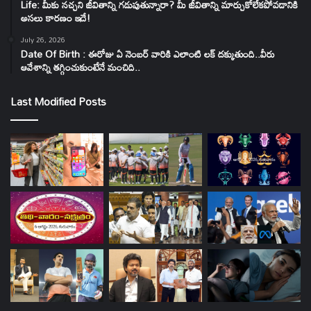
Life: మీకు నచ్చని జీవితాన్ని గడుపుతున్నారా? మీ జీవితాన్ని మార్చుకోలేకపోవడానికి
అసలు కారణం ఇదే!
July 26, 2026
Date Of Birth : ఈరోజు ఏ నెంబర్ వారికి ఎలాంటి లక్ దక్కుతుంది..వీరు
ఆవేశాన్ని తగ్గించుకుంటేనే మంచిది..
Last Modified Posts