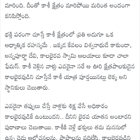
మారింది. దీంతో కాశీ క్షేత్రం మారిపోయి మరింత అందంగా
కనిపిస్తోంది.
భక్తి పరంగా చూస్తే కాశీ క్షేత్రంలో ప్రతి అడుగూ ఒక
ఆధ్యాత్మిక రహస్యమే . ఇక్కడ కేవలం విశ్వనాథుడే కాకుండా,
అన్నపూర్ణా దేవి, కాలభైరవ స్వామి ఆలయాలు కూడా చాలా
ఫేమస్. కాశీ వెళ్లిన వాళ్లు ఎవరైనా సరే ఆ ఊరి క్షేత్రపాలకుడైన
కాలభైరవుడిని చూస్తేనే కాశీ యాత్ర పూర్తయినట్లు లెక్క అని
స్థానికులు చెబుతారు.
ఎవరైనా తప్పులు చేస్తే వాళ్లకు శిక్ష వేసే అధికారం
కాలభైరవుడికే ఉంటుందని.. దీనిని భైరవ యాతన అంటారని
పురాణాలు చెబుతాయి. కాశీకి వెళ్లే భక్తులు తమ మనసులో
ఉన్న చెడు ఆలోచనలను, పాపాలను వదిలేసి, కాలభైరవుడిని