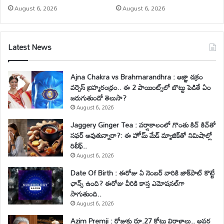
August 6, 2026
August 6, 2026
Latest News
Ajna Chakra vs Brahmarandhra : ఆజ్ఞా చక్రం
వర్సెస్ బ్రహ్మరంధ్రం.. ఈ 2 పాయింట్స్‌లో బొట్టు పెడితే ఏం
జరుగుతుందో తెలుసా?
August 6, 2026
Jaggery Ginger Tea : వర్షాకాలంలో గొంతు కిచ్ కిచ్‌తో
సఫర్ అవుతున్నారా?: ఈ హోమ్ మేడ్ మ్యాజిక్‌తో నిమిషాల్లో
రిలీఫ్..
August 6, 2026
Date Of Birth : ఈరోజు ఏ నెంబర్ వారికి జాక్‌పాట్ కొట్టే
ఛాన్స్ ఉంది? ఈరోజు వీరికి కాస్త ఎమోషనల్‌గా
సాగుతుంది..
August 6, 2026
Azim Premji : రోజుకు రూ.27 కోట్లు విరాళాలు.. అపర