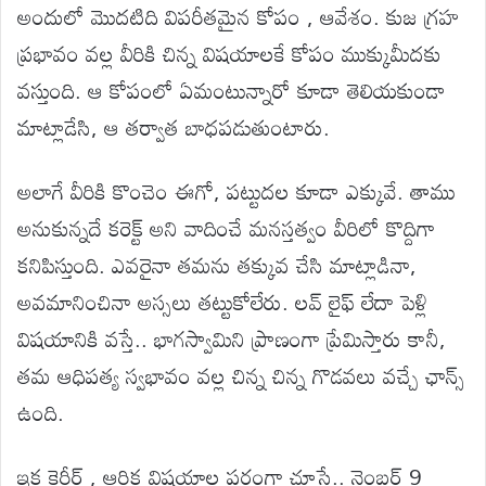
అందులో మొదటిది విపరీతమైన కోపం , ఆవేశం. కుజ గ్రహ
ప్రభావం వల్ల వీరికి చిన్న విషయాలకే కోపం ముక్కుమీదకు
వస్తుంది. ఆ కోపంలో ఏమంటున్నారో కూడా తెలియకుండా
మాట్లాడేసి, ఆ తర్వాత బాధపడుతుంటారు.
అలాగే వీరికి కొంచెం ఈగో, పట్టుదల కూడా ఎక్కువే. తాము
అనుకున్నదే కరెక్ట్ అని వాదించే మనస్తత్వం వీరిలో కొద్దిగా
కనిపిస్తుంది. ఎవరైనా తమను తక్కువ చేసి మాట్లాడినా,
అవమానించినా అస్సలు తట్టుకోలేరు. లవ్ లైఫ్ లేదా పెళ్లి
విషయానికి వస్తే.. భాగస్వామిని ప్రాణంగా ప్రేమిస్తారు కానీ,
తమ ఆధిపత్య స్వభావం వల్ల చిన్న చిన్న గొడవలు వచ్చే ఛాన్స్
ఉంది.
ఇక కెరీర్ , ఆర్థిక విషయాల పరంగా చూస్తే.. నెంబర్ 9