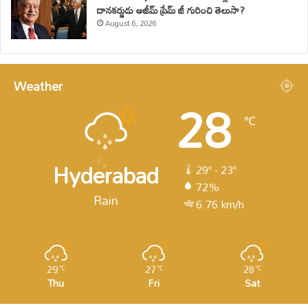
దానకర్ణుడు అజీమ్ ప్రేమ్ జీ గురించి తెలుసా?
August 6, 2026
Weather
28
℃
Hyderabad
29º - 23º
72%
Rain
6.76 km/h
29
27
28
℃
℃
℃
Thu
Fri
Sat