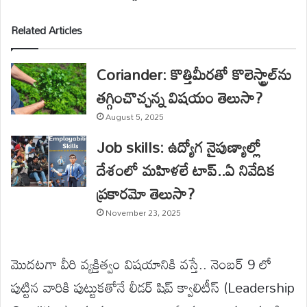
Related Articles
Coriander: కొత్తిమీరతో కొలెస్ట్రాల్‌ను
తగ్గించొచ్చన్న విషయం తెలుసా?
August 5, 2025
Job skills: ఉద్యోగ నైపుణ్యాల్లో
దేశంలో మహిళలే టాప్..ఏ నివేదిక
ప్రకారమో తెలుసా?
November 23, 2025
మొదటగా వీరి వ్యక్తిత్వం విషయానికి వస్తే.. నెంబర్ 9 లో
పుట్టిన వారికి పుట్టుకతోనే లీడర్ షిప్ క్వాలిటీస్ (Leadership