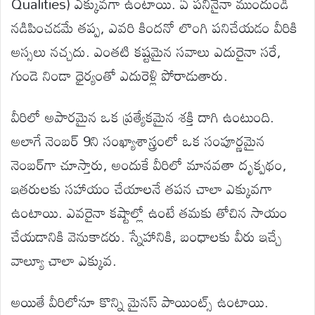
Qualities) ఎక్కువగా ఉంటాయి. ఏ పనినైనా ముందుండి
నడిపించడమే తప్ప, ఎవరి కిందనో లొంగి పనిచేయడం వీరికి
అస్సలు నచ్చదు. ఎంతటి కష్టమైన సవాలు ఎదురైనా సరే,
గుండె నిండా ధైర్యంతో ఎదురెళ్లి పోరాడుతారు.
వీరిలో అపారమైన ఒక ప్రత్యేకమైన శక్తి దాగి ఉంటుంది.
అలాగే నెంబర్ 9ని సంఖ్యాశాస్త్రంలో ఒక సంపూర్ణమైన
నెంబర్‌గా చూస్తారు, అందుకే వీరిలో మానవతా దృక్పథం,
ఇతరులకు సహాయం చేయాలనే తపన చాలా ఎక్కువగా
ఉంటాయి. ఎవరైనా కష్టాల్లో ఉంటే తమకు తోచిన సాయం
చేయడానికి వెనుకాడరు. స్నేహానికి, బంధాలకు వీరు ఇచ్చే
వాల్యూ చాలా ఎక్కువ.
అయితే వీరిలోనూ కొన్ని మైనస్ పాయింట్స్ ఉంటాయి.