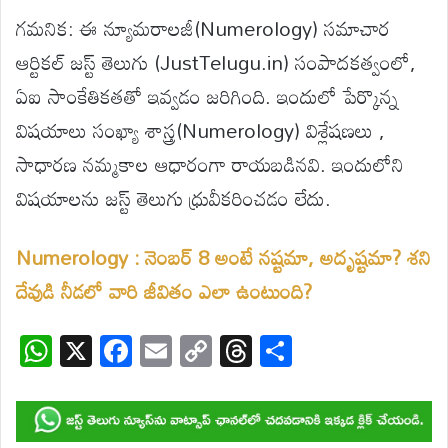
గమనిక: ఈ న్యూమరాలజీ(Numerology) సమాచార
ఆర్టికల్ జస్ట్ తెలుగు (JustTelugu.in) సంపాదకత్వంలో,
ఏఐ సాంకేతికతతో ఇవ్వడం జరిగింది. ఇందులో పేర్కొన్న
విషయాలు సంఖ్యా శాస్త్ర(Numerology) విశ్లేషణలు ,
సాధారణ నమ్మకాల ఆధారంగా రాయబడినవి. ఇందులోని
విషయాలను జస్ట్ తెలుగు ధ్రువీకరించడం లేదు.
Numerology : నెంబర్ 8 అంటే నష్టమా, అదృష్టమా? శని
దేవుడి నీడలో వారి జీవితం ఎలా ఉంటుంది?
W
X
F
E
C
T
S
h
ac
m
o
hr
h
at
e
ail
p
e
ar
s
b
y
a
e