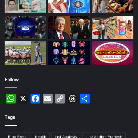
Follow
WhatsApp
X
Facebook
Email
Copy
Threads
Share
Link
Tags
Bigg Boss
Health
just Analysis
Just Andhra Pradesh