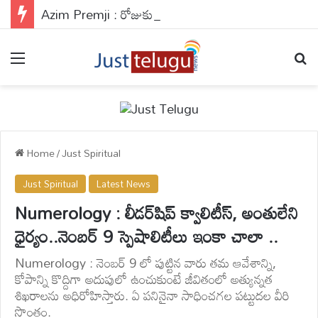
Azim Premji : రోజుకు రూ.27 కోట్లు విరాళాలు.. అపర దానకర్ణుడు అజీమ్ ప్రేమ్ జీ గురించి తెలుసా?
Menu
Se
Home
/
Just Spiritual
Just Spiritual
Latest News
Numerology : లీడర్‌షిప్ క్వాలిటీస్, అంతులేని
ధైర్యం..నెంబర్ 9 స్పెషాలిటీలు ఇంకా చాలా ..
Numerology : నెంబర్ 9 లో పుట్టిన వారు తమ ఆవేశాన్ని,
కోపాన్ని కొద్దిగా అదుపులో ఉంచుకుంటే జీవితంలో అత్యున్నత
శిఖరాలను అధిరోహిస్తారు. ఏ పనినైనా సాధించగల పట్టుదల వీరి
సొంతం.