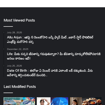
Most Viewed Posts
July 28, 2026
Allu Arjun : ఇకపై 6 నెలలకోసారి బన్నీ ఫ్యాన్ మీట్..ఐకాన్ స్టార్ పొలిటికల్
ఎంట్రీపై మరోసారి చర్చ
December 22, 2025
Life: మీకు నచ్చని జీవితాన్ని గడుపుతున్నారా? మీ జీవితాన్ని మార్చుకోలేకపోవడానికి
అసలు కారణం ఇదే!
July 26, 2026
Date Of Birth : ఈరోజు ఏ నెంబర్ వారికి ఎలాంటి లక్ దక్కుతుంది..వీరు
ఆవేశాన్ని తగ్గించుకుంటేనే మంచిది..
Last Modified Posts