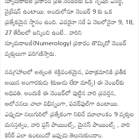
న్యూమరాలజీ ప్రకారం ప్రతి నెంబర్‌కు ఒక స్పెషల్ ఎనర్జీ,
వైబ్రేషన్ ఉంటాయి. అందులోనూ నెంబర్ 9 కు ఒక
ప్రత్యేకమైన స్థానం ఉంది. ఎవరైనా సరే ఏ నెలలోనైనా 9, 18,
27 తేదీలలో జన్మించి ఉంటే.. వారిని
న్యూమరాలజీ(Numerology) ప్రకారం తొమ్మిదో నెంబర్
వ్యక్తులుగా పరిగణిస్తారు.
నవగ్రహాలలో అత్యంత శక్తివంతమైన, పరాక్రమానికి ప్రతీక
అయిన అంగారకుడు (కుజుడు లేదా మార్స్) ఈ నెంబర్‌కు
అధిపతి. అందుకే ఈ నెంబర్‌లో పుట్టిన వారి ప్రవర్తన,
ఆలోచనలు చాలా విభిన్నంగా, పవర్‌ఫుల్‌గా ఉంటాయి.
ఎప్పుడూ నలుగురిలో ప్రత్యేకంగా నిలిచే మూలాంకం 9 వ్యక్తుల
మనస్తత్వం, వారి ప్లస్ పాయింట్స్, మైనస్ పాయింట్స్ , వారి
కెరీర్ ఎలా ఉంటుందో ఇప్పుడు తెలుసుకుందాం.