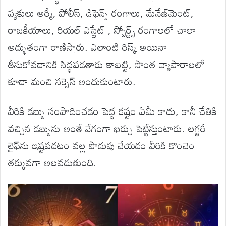
వ్యక్తులు ఆర్మీ, పోలీస్, డిఫెన్స్ రంగాలు, మేనేజ్‌మెంట్,
రాజకీయాలు, రియల్ ఎస్టేట్ , స్పోర్ట్స్ రంగాలలో చాలా
అద్భుతంగా రాణిస్తారు. ఎలాంటి రిస్క్ అయినా
తీసుకోవడానికి సిద్ధపడతారు కాబట్టి, సొంత వ్యాపారాలలో
కూడా మంచి సక్సెస్ అందుకుంటారు.
వీరికి డబ్బు సంపాదించడం పెద్ద కష్టం ఏమీ కాదు, కానీ చేతికి
వచ్చిన డబ్బును అంతే వేగంగా ఖర్చు పెట్టేస్తుంటారు. లగ్జరీ
లైఫ్‌ను ఇష్టపడటం వల్ల పొదుపు చేయడం వీరికి కొంచెం
తక్కువగా అలవడుతుంది.