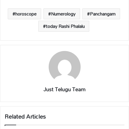
A
o
Li
d
p
o
n
s
horoscope
Numerology
Panchangam
p
k
k
today Rashi Phalalu
Just Telugu Team
Related Articles