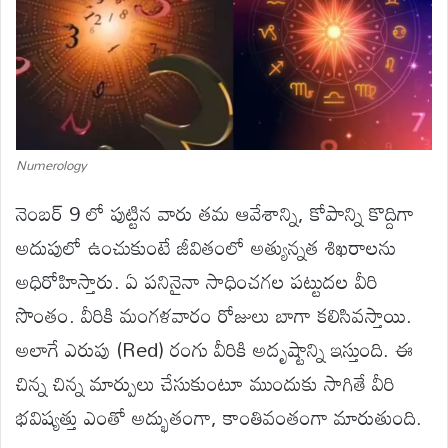
Numerology
నెంబర్ 9 లో పుట్టిన వారు తమ ఆవేశాన్ని, కోపాన్ని కొద్దిగా
అదుపులో ఉంచుకుంటే జీవితంలో అత్యున్నత శిఖరాలను
అధిరోహిస్తారు. ఏ పనినైనా సాధించగల పట్టుదల వీరి
సొంతం. వీరికి మంగళవారం రోజులు బాగా కలిసివస్తాయి.
అలాగే ఎరుపు (Red) రంగు వీరికి అదృష్టాన్ని ఇస్తుంది. ఈ
చిన్న చిన్న మార్పులు చేసుకుంటూ ముందుకు సాగితే వీరి
భవిష్యత్తు ఎంతో అద్భుతంగా, కాంతివంతంగా మారుతుంది.