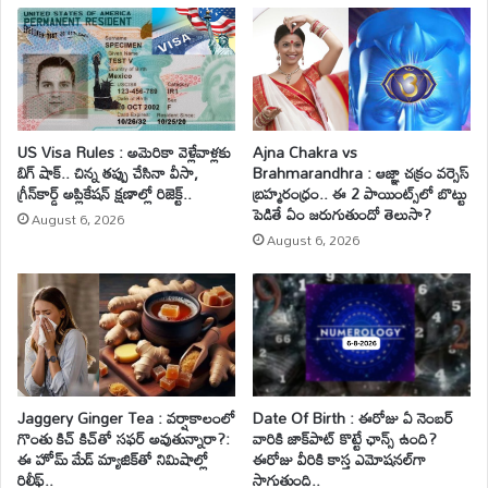
US Visa Rules : అమెరికా వెళ్లేవాళ్లకు
Ajna Chakra vs
బిగ్ షాక్.. చిన్న తప్పు చేసినా వీసా,
Brahmarandhra : ఆజ్ఞా చక్రం వర్సెస్
గ్రీన్‌కార్డ్ అప్లికేషన్ క్షణాల్లో రిజెక్ట్..
బ్రహ్మరంధ్రం.. ఈ 2 పాయింట్స్‌లో బొట్టు
పెడితే ఏం జరుగుతుందో తెలుసా?
August 6, 2026
August 6, 2026
Jaggery Ginger Tea : వర్షాకాలంలో
Date Of Birth : ఈరోజు ఏ నెంబర్
గొంతు కిచ్ కిచ్‌తో సఫర్ అవుతున్నారా?:
వారికి జాక్‌పాట్ కొట్టే ఛాన్స్ ఉంది?
ఈ హోమ్ మేడ్ మ్యాజిక్‌తో నిమిషాల్లో
ఈరోజు వీరికి కాస్త ఎమోషనల్‌గా
రిలీఫ్..
సాగుతుంది..