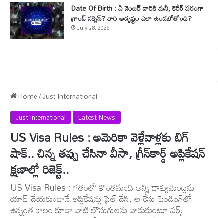
Date Of Birth : ఏ నెంబర్ వారికి మనీ, కెరీర్ పరంగా
గ్రాండ్ సక్సెస్? వారి అదృష్టం ఎలా ఉండబోతోంది?
July 28, 2026