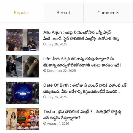
Popular
Recent
Comments
Allu Arjun : ఇకపై 6 నెలలకోసారి బన్నీ ఫ్యాన్
మీట్..ఐకాన్ స్టార్ పొలిటికల్ ఎంట్రీపై మరోసారి చర్చ
July 28, 2026
Life: మీకు నచ్చని జీవితాన్ని గడుపుతున్నారా? మీ
జీవితాన్ని మార్చుకోలేకపోవడానికి అసలు కారణం ఇదే!
December 22, 2025
Date Of Birth : ఈరోజు ఏ నెంబర్ వారికి ఎలాంటి లక్
దక్కుతుంది..వీరు ఆవేశాన్ని తగ్గించుకుంటేనే మంచిది..
July 26, 2026
Trisha : త్రిష పొలిటికల్ ఎంట్రీ ?.. మధురైలో పోస్టర్లు
అదే కన్ఫమ్ చేస్తున్నాయా?
August 4, 2026