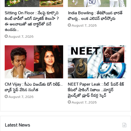
Sitting On Floor : నేలపై కూర్చొని
India Bowling : తేలిపోయిన భారత్
తింటే బాడీలో జరిగే మ్యాజిక్ తెలుసా ?
బౌలర్లు.. లంక ఎలెవన్ భారీస్కోరు
ఈ అలవాటుతో ఇక డాక్టర్‌తో పనే
August 7, 2026
ఉండదు..
August 7, 2026
CM Vijay : సీఎం విజయ్‌కు బిగ్ రిలీఫ్..
NEET Paper Leak : నీట్ పేపర్ లీక్
బ్యాక్ స్టెప్ వేసిన సంగీత
కేసులో షాకింగ్ నిజాలు ..మాస్టర్
మైండ్స్‌తో ప్రూఫ్ రీడర్ల స్కెచ్
August 7, 2026
August 7, 2026
Latest News