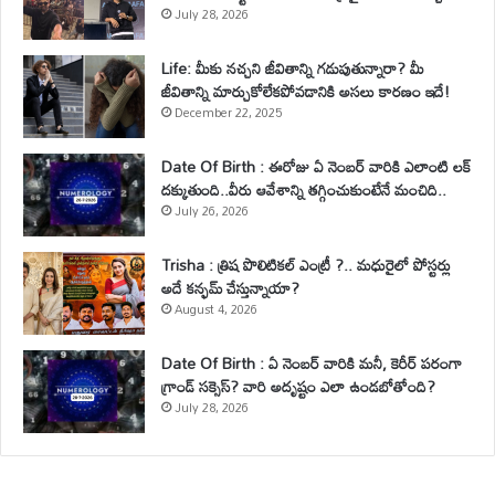
July 28, 2026
Life: మీకు నచ్చని జీవితాన్ని గడుపుతున్నారా? మీ
జీవితాన్ని మార్చుకోలేకపోవడానికి అసలు కారణం ఇదే!
December 22, 2025
Date Of Birth : ఈరోజు ఏ నెంబర్ వారికి ఎలాంటి లక్
దక్కుతుంది..వీరు ఆవేశాన్ని తగ్గించుకుంటేనే మంచిది..
July 26, 2026
Trisha : త్రిష పొలిటికల్ ఎంట్రీ ?.. మధురైలో పోస్టర్లు
అదే కన్ఫమ్ చేస్తున్నాయా?
August 4, 2026
Date Of Birth : ఏ నెంబర్ వారికి మనీ, కెరీర్ పరంగా
గ్రాండ్ సక్సెస్? వారి అదృష్టం ఎలా ఉండబోతోంది?
July 28, 2026