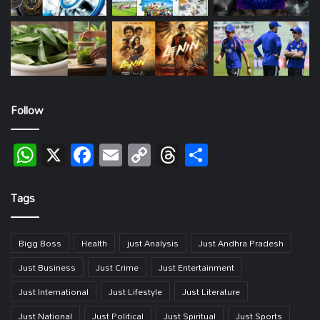
Follow
WhatsApp
X
Facebook
Email
Copy
Threads
Share
Link
Tags
Bigg Boss
Health
just Analysis
Just Andhra Pradesh
Just Business
Just Crime
Just Entertainment
Just International
Just Lifestyle
Just Literature
Just National
Just Political
Just Spiritual
Just Sports