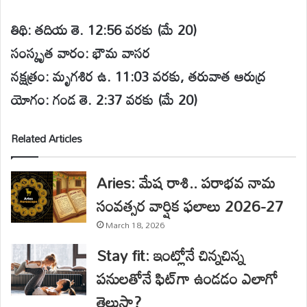
తిథి: తదియ తె. 12:56 వరకు (మే 20)
సంస్కృత వారం: భౌమ వాసర
నక్షత్రం: మృగశిర ఉ. 11:03 వరకు, తరువాత ఆరుద్ర
యోగం: గండ తె. 2:37 వరకు (మే 20)
Related Articles
Aries: మేష రాశి.. పరాభవ నామ
సంవత్సర వార్షిక ఫలాలు 2026-27
March 18, 2026
Stay fit: ఇంట్లోనే చిన్నచిన్న
పనులతోనే ఫిట్‌గా ఉండడం ఎలాగో
తెలుసా?