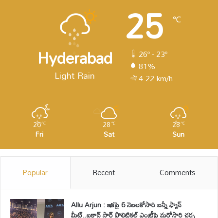
25
℃
Hyderabad
26º - 23º
81%
Light Rain
4.22 km/h
26
28
28
℃
℃
℃
Fri
Sat
Sun
Popular
Recent
Comments
Allu Arjun : ఇకపై 6 నెలలకోసారి బన్నీ ఫ్యాన్
మీట్..ఐకాన్ స్టార్ పొలిటికల్ ఎంట్రీపై మరోసారి చర్చ