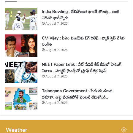
India Bowling : తేలిపోయిన భారత్ బౌలర్లు.. లంక
ఎలెవన్ భారీస్కోరు
August 7, 2026
CM Vijay : సీఎం విజయ్‌కు బిగ్ రిలీఫ్.. బ్యాక్ స్టెప్ వేసిన
సంగీత
August 7, 2026
NEET Paper Leak : నీట్ పేపర్ లీక్ కేసులో షాకింగ్
నిజాలు ..మాస్టర్ మైండ్స్‌తో ప్రూఫ్ రీడర్ల స్కెచ్
August 7, 2026
Telangana Government : పేదలకు డబుల్
ధమాకా..అప్లై చేయకపోతే వెంటనే చేసుకోండి..
August 7, 2026
Weather