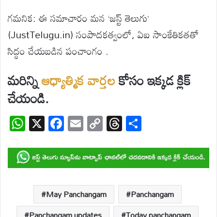
గమనిక: ఈ సమాచారం మన ‘జస్ట్ తెలుగు’
(JustTelugu.in) సంపాదకత్వంలో, ఏఐ సాంకేతికతతో
సిద్ధం చేయబడిన పంచాంగం .
మరిన్ని
ఆధ్యాత్మిక
వార్తల
కోసం ఇక్కడ క్లిక్
చేయండి.
W
X
F
E
C
T
S
h
ac
m
o
hr
h
at
e
ail
p
e
ar
s
b
y
a
e
A
o
Li
d
p
o
n
s
May Panchangam
Panchangam
p
k
k
Panchangam updates
Today panchangam