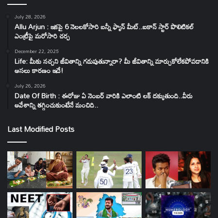
July 28, 2026
Allu Arjun : ఇకపై 6 నెలలకోసారి బన్నీ ఫ్యాన్ మీట్..ఐకాన్ స్టార్ పొలిటికల్
ఎంట్రీపై మరోసారి చర్చ
December 22, 2025
Life: మీకు నచ్చని జీవితాన్ని గడుపుతున్నారా? మీ జీవితాన్ని మార్చుకోలేకపోవడానికి
అసలు కారణం ఇదే!
July 26, 2026
Date Of Birth : ఈరోజు ఏ నెంబర్ వారికి ఎలాంటి లక్ దక్కుతుంది..వీరు
ఆవేశాన్ని తగ్గించుకుంటేనే మంచిది..
Last Modified Posts