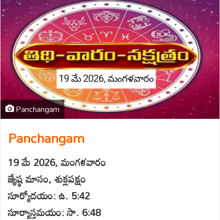
Panchangam
Panchangam
19 మే 2026, మంగళవారం
జ్యేష్ఠ మాసం, శుక్లపక్షం
సూర్యోదయం: ఉ. 5:42
సూర్యాస్తమయం: సా. 6:48