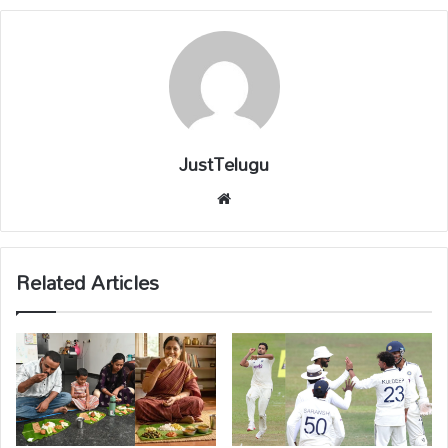
JustTelugu
We
bsi
te
Related Articles