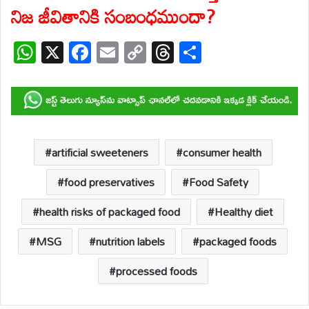
నిజ జీవితానికి సంబంధముందా?
W
X
F
E
C
T
S
h
ac
m
o
hr
h
at
e
ail
p
e
ar
s
b
y
a
e
A
o
Li
d
p
o
n
s
artificial sweeteners
consumer health
p
k
k
food preservatives
Food Safety
health risks of packaged food
Healthy diet
MSG
nutrition labels
packaged foods
processed foods