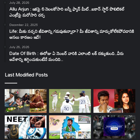
July 28, 2026
Allu Arjun : ఇకపై 6 నెలలకోసారి బన్నీ ఫ్యాన్ మీట్..ఐకాన్ స్టార్ పొలిటికల్
ఎంట్రీపై మరోసారి చర్చ
December 22, 2025
Life: మీకు నచ్చని జీవితాన్ని గడుపుతున్నారా? మీ జీవితాన్ని మార్చుకోలేకపోవడానికి
అసలు కారణం ఇదే!
July 26, 2026
Date Of Birth : ఈరోజు ఏ నెంబర్ వారికి ఎలాంటి లక్ దక్కుతుంది..వీరు
ఆవేశాన్ని తగ్గించుకుంటేనే మంచిది..
Last Modified Posts