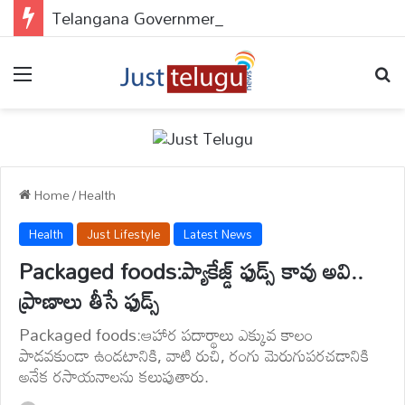
Telangana Government : పేదలకు డబుల్ ధమాకా..అప్లై చేయకపోతే వెంటనే చేసుకోండి..
Menu
Se
Home
/
Health
Health
Just Lifestyle
Latest News
Packaged foods:ప్యాకేజ్డ్ ఫుడ్స్ కావు అవి..
ప్రాణాలు తీసే ఫుడ్స్
Packaged foods:ఆహార పదార్థాలు ఎక్కువ కాలం
పాడవకుండా ఉండటానికి, వాటి రుచి, రంగు మెరుగుపరచడానికి
అనేక రసాయనాలను కలుపుతారు.