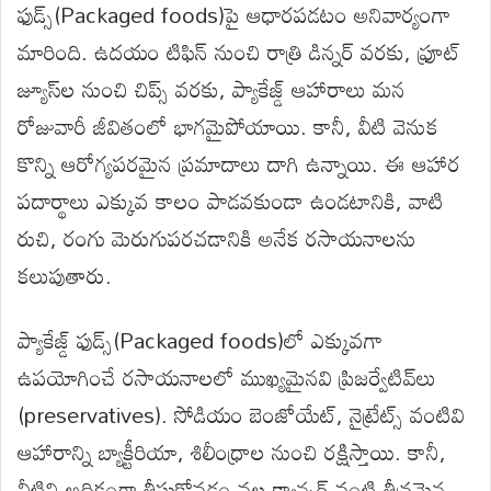
ఫుడ్స్‌(Packaged foods)పై ఆధారపడటం అనివార్యంగా
మారింది. ఉదయం టిఫిన్ నుంచి రాత్రి డిన్నర్ వరకు, ఫ్రూట్
జ్యూస్‌ల నుంచి చిప్స్‌ వరకు, ప్యాకేజ్డ్ ఆహారాలు మన
రోజువారీ జీవితంలో భాగమైపోయాయి. కానీ, వీటి వెనుక
కొన్ని ఆరోగ్యపరమైన ప్రమాదాలు దాగి ఉన్నాయి. ఈ ఆహార
పదార్థాలు ఎక్కువ కాలం పాడవకుండా ఉండటానికి, వాటి
రుచి, రంగు మెరుగుపరచడానికి అనేక రసాయనాలను
కలుపుతారు.
ప్యాకేజ్డ్ ఫుడ్స్‌(Packaged foods)లో ఎక్కువగా
ఉపయోగించే రసాయనాలలో ముఖ్యమైనవి ప్రిజర్వేటివ్‌లు
(preservatives). సోడియం బెంజోయేట్, నైట్రేట్స్ వంటివి
ఆహారాన్ని బ్యాక్టీరియా, శిలీంధ్రాల నుంచి రక్షిస్తాయి. కానీ,
వీటిని అధికంగా తీసుకోవడం వల్ల క్యాన్సర్ వంటి తీవ్రమైన