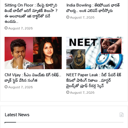
Sitting On Floor : నేలపై కూర్చొని
India Bowling : తేలిపోయిన భారత్
తింటే బాడీలో జరిగే మ్యాజిక్ తెలుసా ?
బౌలర్లు.. లంక ఎలెవన్ భారీస్కోరు
ఈ అలవాటుతో ఇక డాక్టర్‌తో పనే
August 7, 2026
ఉండదు..
August 7, 2026
CM Vijay : సీఎం విజయ్‌కు బిగ్ రిలీఫ్..
NEET Paper Leak : నీట్ పేపర్ లీక్
బ్యాక్ స్టెప్ వేసిన సంగీత
కేసులో షాకింగ్ నిజాలు ..మాస్టర్
మైండ్స్‌తో ప్రూఫ్ రీడర్ల స్కెచ్
August 7, 2026
August 7, 2026
Latest News