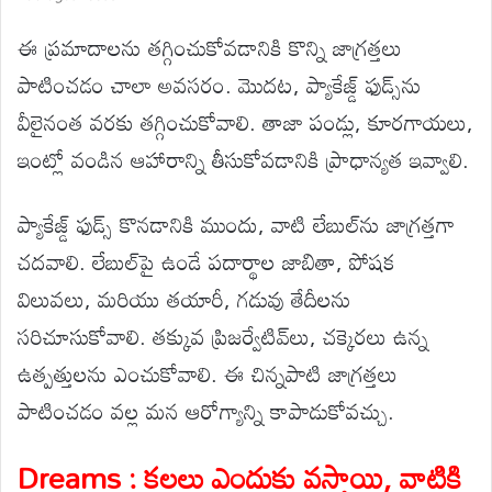
ఈ ప్రమాదాలను తగ్గించుకోవడానికి కొన్ని జాగ్రత్తలు
పాటించడం చాలా అవసరం. మొదట, ప్యాకేజ్డ్ ఫుడ్స్‌ను
వీలైనంత వరకు తగ్గించుకోవాలి. తాజా పండ్లు, కూరగాయలు,
ఇంట్లో వండిన ఆహారాన్ని తీసుకోవడానికి ప్రాధాన్యత ఇవ్వాలి.
ప్యాకేజ్డ్ ఫుడ్స్ కొనడానికి ముందు, వాటి లేబుల్‌ను జాగ్రత్తగా
చదవాలి. లేబుల్‌పై ఉండే పదార్థాల జాబితా, పోషక
విలువలు, మరియు తయారీ, గడువు తేదీలను
సరిచూసుకోవాలి. తక్కువ ప్రిజర్వేటివ్‌లు, చక్కెరలు ఉన్న
ఉత్పత్తులను ఎంచుకోవాలి. ఈ చిన్నపాటి జాగ్రత్తలు
పాటించడం వల్ల మన ఆరోగ్యాన్ని కాపాడుకోవచ్చు.
Dreams : కలలు ఎందుకు వస్తాయి, వాటికి