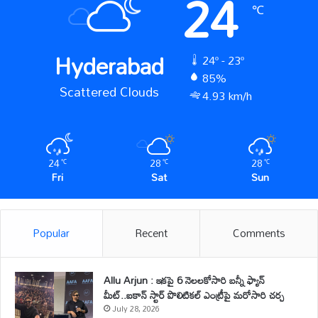
24
℃
Hyderabad
24º - 23º
85%
Scattered Clouds
4.93 km/h
24
28
28
℃
℃
℃
Fri
Sat
Sun
Popular
Recent
Comments
Allu Arjun : ఇకపై 6 నెలలకోసారి బన్నీ ఫ్యాన్
మీట్..ఐకాన్ స్టార్ పొలిటికల్ ఎంట్రీపై మరోసారి చర్చ
July 28, 2026