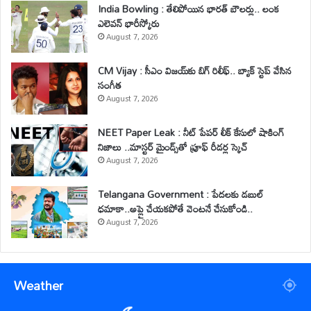
India Bowling : తేలిపోయిన భారత్ బౌలర్లు.. లంక
ఎలెవన్ భారీస్కోరు
August 7, 2026
CM Vijay : సీఎం విజయ్‌కు బిగ్ రిలీఫ్.. బ్యాక్ స్టెప్ వేసిన
సంగీత
August 7, 2026
NEET Paper Leak : నీట్ పేపర్ లీక్ కేసులో షాకింగ్
నిజాలు ..మాస్టర్ మైండ్స్‌తో ప్రూఫ్ రీడర్ల స్కెచ్
August 7, 2026
Telangana Government : పేదలకు డబుల్
ధమాకా..అప్లై చేయకపోతే వెంటనే చేసుకోండి..
August 7, 2026
Weather