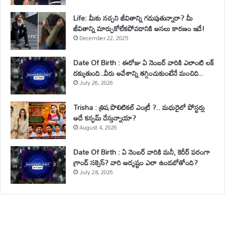
Life: మీకు నచ్చని జీవితాన్ని గడుపుతున్నారా? మీ
జీవితాన్ని మార్చుకోలేకపోవడానికి అసలు కారణం ఇదే!
December 22, 2025
Date Of Birth : ఈరోజు ఏ నెంబర్ వారికి ఎలాంటి లక్
దక్కుతుంది..వీరు ఆవేశాన్ని తగ్గించుకుంటేనే మంచిది..
July 26, 2026
Trisha : త్రిష పొలిటికల్ ఎంట్రీ ?.. మధురైలో పోస్టర్లు
అదే కన్ఫమ్ చేస్తున్నాయా?
August 4, 2026
Date Of Birth : ఏ నెంబర్ వారికి మనీ, కెరీర్ పరంగా
గ్రాండ్ సక్సెస్? వారి అదృష్టం ఎలా ఉండబోతోంది?
July 28, 2026