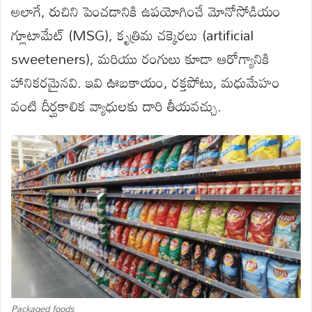
అలాగే, రుచిని పెంచడానికి ఉపయోగించే మోనోసోడియం
గ్లూటామేట్ (MSG), కృత్రిమ చక్కెరలు (artificial
sweeteners), మరియు రంగులు కూడా ఆరోగ్యానికి
హానికరమైనవి. ఇవి ఊబకాయం, రక్తపోటు, మధుమేహం
వంటి దీర్ఘకాలిక వ్యాధులకు దారి తీయవచ్చు.
Packaged foods