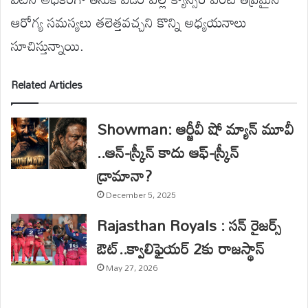
ఆరోగ్య సమస్యలు తలెత్తవచ్చని కొన్ని అధ్యయనాలు
సూచిస్తున్నాయి.
Related Articles
Showman: ఆర్జీవీ షో మ్యాన్ మూవీ
..ఆన్-స్క్రీన్ కాదు ఆఫ్-స్క్రీన్
డ్రామానా?
December 5, 2025
Rajasthan Royals : సన్ రైజర్స్
ఔట్..క్వాలిఫైయర్ 2కు రాజస్థాన్
May 27, 2026