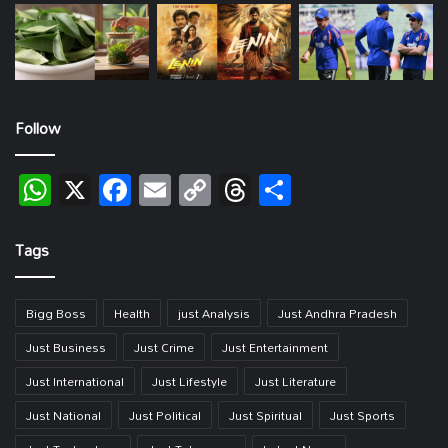
Follow
WhatsApp
X
Facebook
Email
Copy
Threads
Share
Link
Tags
Bigg Boss
Health
just Analysis
Just Andhra Pradesh
Just Business
Just Crime
Just Entertainment
Just International
Just Lifestyle
Just Literature
Just National
Just Political
Just Spiritual
Just Sports