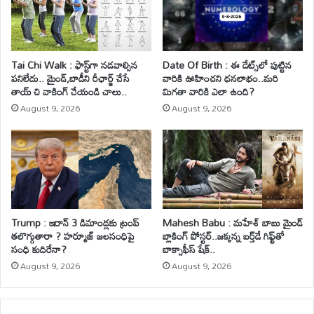
Tai Chi Walk : ఫాస్ట్‌గా నడవాల్సిన
Date Of Birth : ఈ డేట్స్‌లో పుట్టిన
పనిలేదు.. మైండ్‌,బాడీని రీఛార్జ్ చేసే
వారికి ఊహించని ధనలాభం..మరి
తాయ్ చి వాకింగ్‌ చేయండి చాలు..
మిగతా వారికి ఎలా ఉంది?
August 9, 2026
August 9, 2026
Trump : ఇరాన్ 3 డిమాండ్లకు ట్రంప్
Mahesh Babu : మహేశ్‌ బాబు మైండ్
తలొగ్గుతారా ? హర్మూజ్ జలసంధిపై
బ్లాకింగ్ పోస్టర్..జక్కన్న బర్త్‌డే గిఫ్ట్‌తో
సంధి కుదిరేనా?
బాక్సాఫీస్ షేక్..
August 9, 2026
August 9, 2026