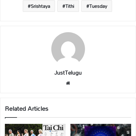
Srishtaya
Tithi
Tuesday
JustTelugu
We
bsi
te
Related Articles