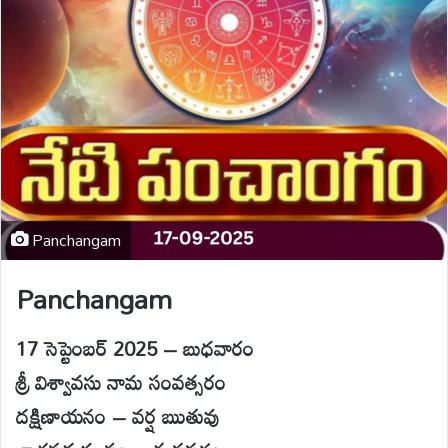
Panchangam
Panchangam
17 సెప్టెంబర్ 2025 – బుధవారం
శ్రీ విశ్వావసు నామ సంవత్సరం
దక్షిణాయనం – వర్ష ఋతువు