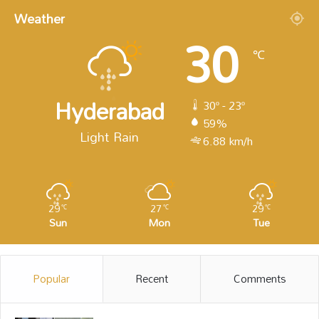
Weather
30
℃
Hyderabad
30º - 23º
59%
Light Rain
6.88 km/h
29
27
29
℃
℃
℃
Sun
Mon
Tue
Popular
Recent
Comments