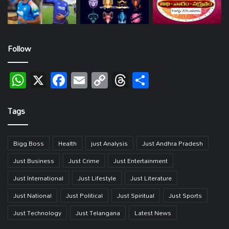
Follow
WhatsApp
X
Facebook
Email
Copy
Threads
Share
Link
Tags
Bigg Boss
Health
just Analysis
Just Andhra Pradesh
Just Business
Just Crime
Just Entertainment
Just International
Just Lifestyle
Just Literature
Just National
Just Political
Just Spiritual
Just Sports
Just Technology
Just Telangana
Latest News