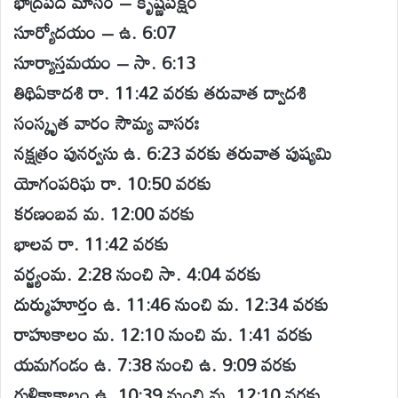
భాద్రపద మాసం – కృష్ణపక్షం
సూర్యోదయం – ఉ. 6:07
సూర్యాస్తమయం – సా. 6:13
తిథిఏకాదశి రా. 11:42 వరకు తరువాత ద్వాదశి
సంస్కృత వారం సౌమ్య వాసరః
నక్షత్రం పునర్వసు ఉ. 6:23 వరకు తరువాత పుష్యమి
యోగంపరిఘ రా. 10:50 వరకు
కరణంబవ మ. 12:00 వరకు
భాలవ రా. 11:42 వరకు
వర్జ్యంమ. 2:28 నుంచి సా. 4:04 వరకు
దుర్ముహూర్తం ఉ. 11:46 నుంచి మ. 12:34 వరకు
రాహుకాలం మ. 12:10 నుంచి మ. 1:41 వరకు
యమగండం ఉ. 7:38 నుంచి ఉ. 9:09 వరకు
గుళికాకాలం ఉ. 10:39 నుంచి మ. 12:10 వరకు