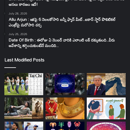
అసలు కారణం ఇదే!
July 28, 2026
Allu Arjun : ఇకపై 6 నెలలకోసారి బన్నీ ఫ్యాన్ మీట్..ఐకాన్ స్టార్ పొలిటికల్
ఎంట్రీపై మరోసారి చర్చ
July 26, 2026
Date Of Birth : ఈరోజు ఏ నెంబర్ వారికి ఎలాంటి లక్ దక్కుతుంది..వీరు
ఆవేశాన్ని తగ్గించుకుంటేనే మంచిది..
Last Modified Posts