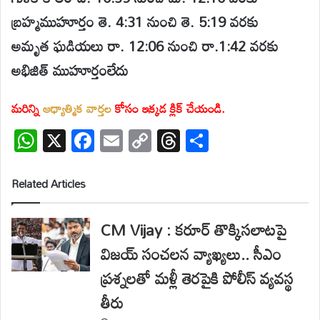
బ్రహ్మముహూర్తం తె. 4:31 నుంచి తె. 5:19 వరకు
అమృత ఘడియలు రా. 12:06 నుంచి రా.1:42 వరకు
అభిజిత్ ముహూర్తంలేదు
మరిన్ని
ఆధ్యాత్మిక వార్తల
కోసం ఇక్కడ క్లిక్ చేయండి.
W
X
F
E
C
T
S
h
ac
m
o
hr
h
at
e
ail
p
e
ar
Related Articles
s
b
y
a
e
A
o
Li
d
CM Vijay : కరూర్ తొక్కిసలాటపై
p
o
n
s
విజయ్ సంచలన వ్యాఖ్యలు.. సీఎం
p
k
k
ప్రశ్నలతో మళ్లీ తెరపైకి పోలీస్ వ్యవస్థ
తీరు