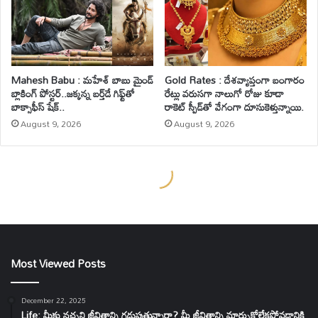
Most Viewed Posts
December 22, 2025
Life: మీకు నచ్చని జీవితాన్ని గడుపుతున్నారా? మీ జీవితాన్ని మార్చుకోలేకపోవడానికి