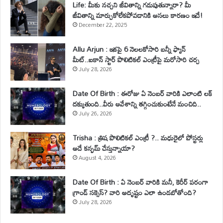
Life: మీకు నచ్చని జీవితాన్ని గడుపుతున్నారా? మీ
జీవితాన్ని మార్చుకోలేకపోవడానికి అసలు కారణం ఇదే!
December 22, 2025
Allu Arjun : ఇకపై 6 నెలలకోసారి బన్నీ ఫ్యాన్
మీట్..ఐకాన్ స్టార్ పొలిటికల్ ఎంట్రీపై మరోసారి చర్చ
July 28, 2026
Date Of Birth : ఈరోజు ఏ నెంబర్ వారికి ఎలాంటి లక్
దక్కుతుంది..వీరు ఆవేశాన్ని తగ్గించుకుంటేనే మంచిది..
July 26, 2026
Trisha : త్రిష పొలిటికల్ ఎంట్రీ ?.. మధురైలో పోస్టర్లు
అదే కన్ఫమ్ చేస్తున్నాయా?
August 4, 2026
Date Of Birth : ఏ నెంబర్ వారికి మనీ, కెరీర్ పరంగా
గ్రాండ్ సక్సెస్? వారి అదృష్టం ఎలా ఉండబోతోంది?
July 28, 2026