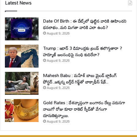
Latest News
Date Of Birth : ఈ డేట్స్‌లో పుట్టిన వారికి ఊహించని
ధనలాభం..మరి మిగతా వారికి ఎలా ఉంది?
August 9, 2026
Trump : ఇరాన్ 3 డిమాండ్లకు ట్రంప్ తలొగ్గుతారా ?
హర్మూజ్ జలసంధిపై సంధి కుదిరేనా?
August 9, 2026
Mahesh Babu : మహేశ్‌ బాబు మైండ్ బ్లాకింగ్
పోస్టర్..జక్కన్న బర్త్‌డే గిఫ్ట్‌తో బాక్సాఫీస్ షేక్..
August 9, 2026
Gold Rates : దేశవ్యాప్తంగా బంగారం రేట్లు వరుసగా
నాలుగో రోజు కూడా రాకెట్ స్పీడ్‌తో వేగంగా
దూసుకెళ్తున్నాయి.
August 9, 2026