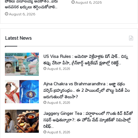
బాకీలు వసూలయ్యే అవకాశం..వీరు
August 6, 2026
అనవసర ఖర్చులు తగ్గించుకోవాలి..
August 6, 2026
Latest News
US Visa Rules : అమెరికా వెళ్లేవాళ్లకు బిగ్ షాక్.. చిన్న
తప్పు చేసినా వీసా, గ్రీన్‌కార్డ్ అప్లికేషన్ క్షణాల్లో రిజెక్ట్..
August 6, 2026
Ajna Chakra vs Brahmarandhra : ఆజ్ఞా చక్రం
వర్సెస్ బ్రహ్మరంధ్రం.. ఈ 2 పాయింట్స్‌లో బొట్టు పెడితే ఏం
జరుగుతుందో తెలుసా?
August 6, 2026
Jaggery Ginger Tea : వర్షాకాలంలో గొంతు కిచ్ కిచ్‌తో
సఫర్ అవుతున్నారా?: ఈ హోమ్ మేడ్ మ్యాజిక్‌తో నిమిషాల్లో
రిలీఫ్..
August 6, 2026