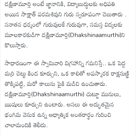
దక్షిణామూర్తి అంటే జ్ఞానానికి, విద్యాబుద్ధులకు అధిపతి
అయిన సాక్షాత్ పరమశివుని గురు స్వరూపంగా చెబుతారు .
సనాతన ధర్మంలో గురువులకే గురువుగా, సమస్త విద్యలకు
మూలకారకుడిగా దక్షిణామూర్తి(Dhakshinaamurthi)ని
కొలుస్తారు.
సాధారణంగా ఈ స్వామివారి విగ్రహాన్ని గమనిస్తే.. ఒక పెద్ద
మర్రి చెట్టు కింద కూర్చుని, ఒక కాలితో అపస్మారక రాక్షసుణ్ణి
తొక్కిపట్టి, మరో కాలును పైకి మడిచి ఉంచుతారు.
దక్షిణామూర్తి(Dhakshinaamurthi) చుట్టూ మునులు,
ఋషులు కూర్చుని ఉంటారు. అసలు ఈ అద్భుతమైన
భంగిమ వెనుక ఉన్న ఆధ్యాత్మిక అంతరార్థం గురించి
చాలామందికి తెలీదు.