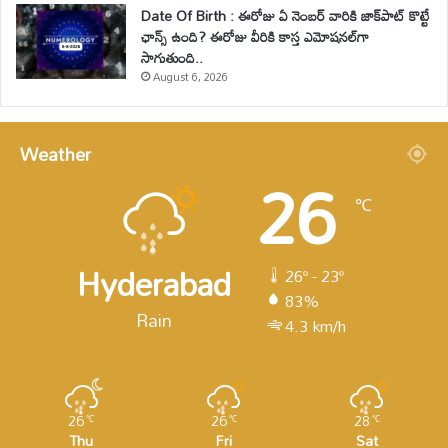
Date Of Birth : ఈరోజు ఏ నెంబర్ వారికి జాక్‌పాట్ కొట్టే
ఛాన్స్ ఉంది? ఈరోజు వీరికి కాస్త ఎమోషనల్‌గా
సాగుతుంది..
August 6, 2026
Weather
26
℃
Hyderabad
26º - 23º
83%
Rain
4.3 km/h
26
26
28
℃
℃
℃
Thu
Fri
Sat