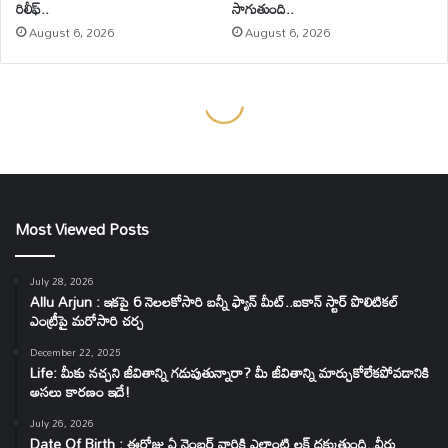
Most Viewed Posts
July 28, 2026
Allu Arjun : ఇకపై 6 నెలలకోసారి బన్నీ ఫ్యాన్ మీట్..ఐకాన్ స్టార్ పొలిటికల్
ఎంట్రీపై మరోసారి చర్చ
December 22, 2025
Life: మీకు నచ్చని జీవితాన్ని గడుపుతున్నారా? మీ జీవితాన్ని మార్చుకోలేకపోవడానికి
అసలు కారణం ఇదే!
July 26, 2026
Date Of Birth : ఈరోజు ఏ నెంబర్ వారికి ఎలాంటి లక్ దక్కుతుంది..వీరు