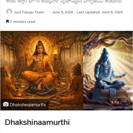
అంటే ఉత్తర భాగం అమ్మవారి స్వరూపమైన పార్వతీదేవి ఉంటుంది
Just Telugu Team
June 6, 2026
Last Updated: June 6, 2026
2 minutes read
Dhakshinaamurthi
Dhakshinaamurthi