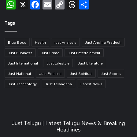
WhatsApp
X
Facebook
Email
Copy
Threads
Share
Link
Tags
Bigg Boss
Health
just Analysis
Just Andhra Pradesh
Just Business
Just Crime
Just Entertainment
Just International
Just Lifestyle
Just Literature
Just National
Just Political
Just Spiritual
Just Sports
Just Technology
Just Telangana
Latest News
Just Telugu | Latest Telugu News & Breaking
Headlines