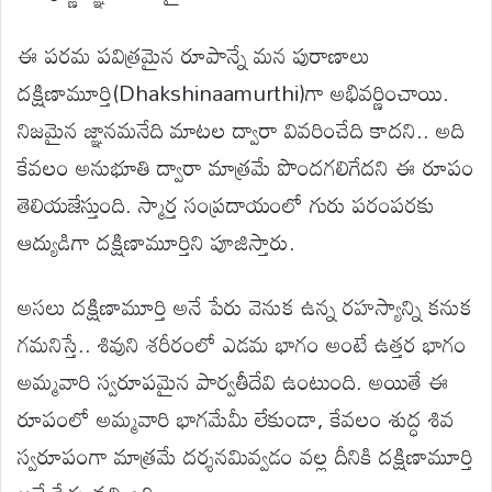
ఈ పరమ పవిత్రమైన రూపాన్నే మన పురాణాలు
దక్షిణామూర్తి(Dhakshinaamurthi)గా అభివర్ణించాయి.
నిజమైన జ్ఞానమనేది మాటల ద్వారా వివరించేది కాదని.. అది
కేవలం అనుభూతి ద్వారా మాత్రమే పొందగలిగేదని ఈ రూపం
తెలియజేస్తుంది. స్మార్త సంప్రదాయంలో గురు పరంపరకు
ఆద్యుడిగా దక్షిణామూర్తిని పూజిస్తారు.
అసలు దక్షిణామూర్తి అనే పేరు వెనుక ఉన్న రహస్యాన్ని కనుక
గమనిస్తే.. శివుని శరీరంలో ఎడమ భాగం అంటే ఉత్తర భాగం
అమ్మవారి స్వరూపమైన పార్వతీదేవి ఉంటుంది. అయితే ఈ
రూపంలో అమ్మవారి భాగమేమీ లేకుండా, కేవలం శుద్ధ శివ
స్వరూపంగా మాత్రమే దర్శనమివ్వడం వల్ల దీనికి దక్షిణామూర్తి