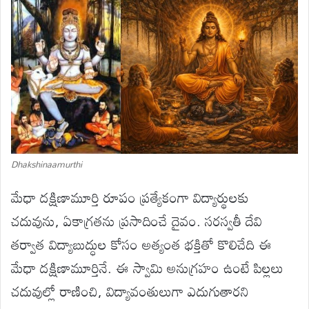
Dhakshinaamurthi
మేధా దక్షిణామూర్తి రూపం ప్రత్యేకంగా విద్యార్థులకు
చదువును, ఏకాగ్రతను ప్రసాదించే దైవం. సరస్వతీ దేవి
తర్వాత విద్యాబుద్ధుల కోసం అత్యంత భక్తితో కొలిచేది ఈ
మేధా దక్షిణామూర్తినే. ఈ స్వామి అనుగ్రహం ఉంటే పిల్లలు
చదువుల్లో రాణించి, విద్యావంతులుగా ఎదుగుతారని