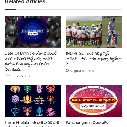
Related Articles
Date Of Birth : ఈరోజు ఏ నెంబర్
IND vs SL : లంక గడ్డపై స్పిన్
వారికి జాక్‌పాట్ కొట్టే ఛాన్స్ ఉంది?
ఛాలెంజ్.. మరి భారత బ్యాటర్లు సిద్ధమేనా
ఈరోజు వీరికి కాస్త ఎమోషనల్‌గా
?
సాగుతుంది..
August 6, 2026
August 6, 2026
Rashi Phalalu : ఈ రాశి వారికి పాత
Panchangam : పంచాంగం