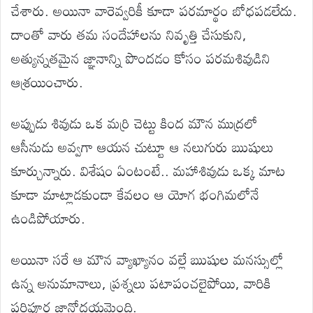
చేశారు. అయినా వారెవ్వరికీ కూడా పరమార్థం బోధపడలేదు.
దాంతో వారు తమ సందేహాలను నివృత్తి చేసుకుని,
అత్యున్నతమైన జ్ఞానాన్ని పొందడం కోసం పరమశివుడిని
ఆశ్రయించారు.
అప్పుడు శివుడు ఒక మర్రి చెట్టు కింద మౌన ముద్రలో
ఆసీనుడు అవ్వగా ఆయన చుట్టూ ఆ నలుగురు ఋషులు
కూర్చున్నారు. విశేషం ఏంటంటే.. మహాశివుడు ఒక్క మాట
కూడా మాట్లాడకుండా కేవలం ఆ యోగ భంగిమలోనే
ఉండిపోయారు.
అయినా సరే ఆ మౌన వ్యాఖ్యానం వల్లే ఋషుల మనస్సుల్లో
ఉన్న అనుమానాలు, ప్రశ్నలు పటాపంచలైపోయి, వారికి
పరిపూర్ణ జ్ఞానోదయమైంది.