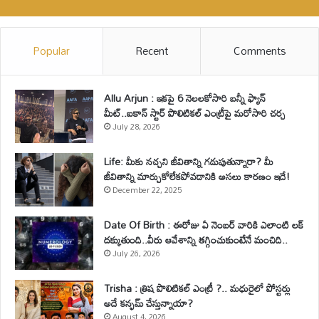
Popular
Recent
Comments
Allu Arjun : ఇకపై 6 నెలలకోసారి బన్నీ ఫ్యాన్
మీట్..ఐకాన్ స్టార్ పొలిటికల్ ఎంట్రీపై మరోసారి చర్చ
July 28, 2026
Life: మీకు నచ్చని జీవితాన్ని గడుపుతున్నారా? మీ
జీవితాన్ని మార్చుకోలేకపోవడానికి అసలు కారణం ఇదే!
December 22, 2025
Date Of Birth : ఈరోజు ఏ నెంబర్ వారికి ఎలాంటి లక్
దక్కుతుంది..వీరు ఆవేశాన్ని తగ్గించుకుంటేనే మంచిది..
July 26, 2026
Trisha : త్రిష పొలిటికల్ ఎంట్రీ ?.. మధురైలో పోస్టర్లు
అదే కన్ఫమ్ చేస్తున్నాయా?
August 4, 2026