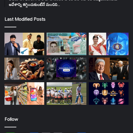
ఆవేశాన్ని తగ్గించుకుంటేనే మంచిది..
Last Modified Posts
Follow