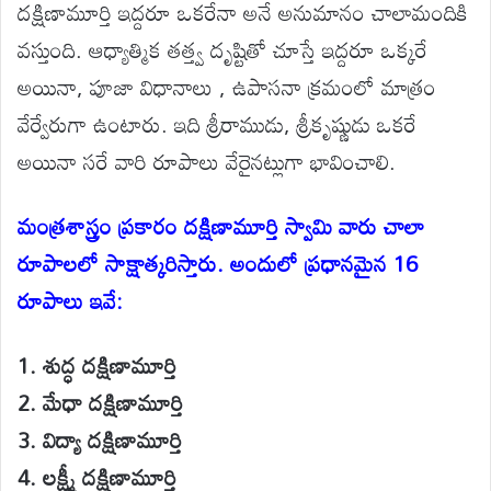
దక్షిణామూర్తి ఇద్దరూ ఒకరేనా అనే అనుమానం చాలామందికి
వస్తుంది. ఆధ్యాత్మిక తత్త్వ దృష్టితో చూస్తే ఇద్దరూ ఒక్కరే
అయినా, పూజా విధానాలు , ఉపాసనా క్రమంలో మాత్రం
వేర్వేరుగా ఉంటారు. ఇది శ్రీరాముడు, శ్రీకృష్ణుడు ఒకరే
అయినా సరే వారి రూపాలు వేరైనట్లుగా భావించాలి.
మంత్రశాస్త్రం ప్రకారం దక్షిణామూర్తి స్వామి వారు చాలా
రూపాలలో సాక్షాత్కరిస్తారు. అందులో ప్రధానమైన 16
రూపాలు ఇవే:
1. శుద్ధ దక్షిణామూర్తి
2. మేధా దక్షిణామూర్తి
3. విద్యా దక్షిణామూర్తి
4. లక్ష్మీ దక్షిణామూర్తి