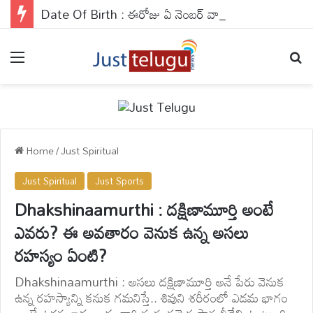
Date Of Birth : ఈరోజు ఏ నెంబర్ వారికి జాక్‌పాట్ కొట్టే ఛాన్స్ ఉంది? ఈరోజు వీరికి కాస్త ఎమోషనల్‌గా సాగుతుంది..
Menu
Se
Home
/
Just Spiritual
Just Spiritual
Just Sports
Dhakshinaamurthi : దక్షిణామూర్తి అంటే
ఎవరు? ఈ అవతారం వెనుక ఉన్న అసలు
రహస్యం ఏంటి?
Dhakshinaamurthi : అసలు దక్షిణామూర్తి అనే పేరు వెనుక
ఉన్న రహస్యాన్ని కనుక గమనిస్తే.. శివుని శరీరంలో ఎడమ భాగం