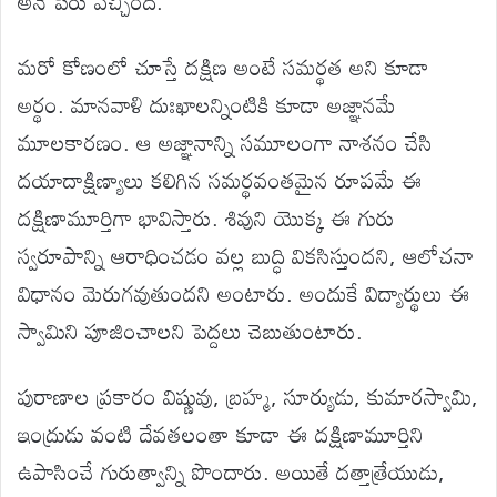
అనే పేరు వచ్చింది.
మరో కోణంలో చూస్తే దక్షిణ అంటే సమర్థత అని కూడా
అర్థం. మానవాళి దుఃఖాలన్నింటికి కూడా అజ్ఞానమే
మూలకారణం. ఆ అజ్ఞానాన్ని సమూలంగా నాశనం చేసి
దయాదాక్షిణ్యాలు కలిగిన సమర్థవంతమైన రూపమే ఈ
దక్షిణామూర్తిగా భావిస్తారు. శివుని యొక్క ఈ గురు
స్వరూపాన్ని ఆరాధించడం వల్ల బుద్ధి వికసిస్తుందని, ఆలోచనా
విధానం మెరుగవుతుందని అంటారు. అందుకే విద్యార్థులు ఈ
స్వామిని పూజించాలని పెద్దలు చెబుతుంటారు.
పురాణాల ప్రకారం విష్ణువు, బ్రహ్మ, సూర్యుడు, కుమారస్వామి,
ఇంద్రుడు వంటి దేవతలంతా కూడా ఈ దక్షిణామూర్తిని
ఉపాసించే గురుత్వాన్ని పొందారు. అయితే దత్తాత్రేయుడు,