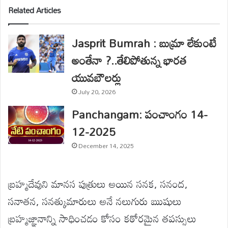
Related Articles
Jasprit Bumrah : బుమ్రా లేకుంటే
అంతేనా ?..తేలిపోతున్న భారత
యువబౌలర్లు
July 20, 2026
Panchangam: పంచాంగం 14-
12-2025
December 14, 2025
బ్రహ్మదేవుని మానస పుత్రులు అయిన సనక, సనంద,
సనాతన, సనత్కుమారులు అనే నలుగురు ఋషులు
బ్రహ్మజ్ఞానాన్ని సాధించడం కోసం కఠోరమైన తపస్సులు