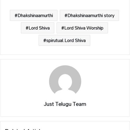
s
b
y
a
e
A
o
Li
d
p
o
n
s
Dhakshinaamurthi
Dhakshinaamurthi story
p
k
k
Lord Shiva
Lord Shiva Worship
spirutual.Lord Shiva
Just Telugu Team