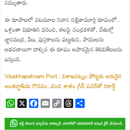
నమ్ముతారు.
ఈ రూపాలలో వటమూల నివాస దక్షిణామూర్తి రూపంలో..
ఒళ్లంతా విభూతిని ధరించి, తలపై చంద్రకళతో, చేతుల్లో
జ్ఞానముద్ర, వీణ, పుస్తకాలను పట్టుకుని, పాములను
ఆభరణాలుగా దాల్చిన ఈ రూపం అపారమైన తెలివితేటలను
ఇస్తుంది.
Visakhapatnam Port : విశాఖపట్నం పోర్టుకు అరుదైన
అంతర్జాతీయ గౌరవం..వంద శాతం గ్రీన్ పవర్‌తో రికార్డ్
W
X
F
E
C
T
S
h
ac
m
o
hr
h
at
e
ail
p
e
ar