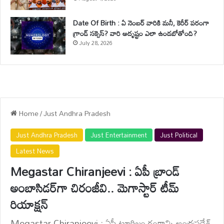
Date Of Birth : ఏ నెంబర్ వారికి మనీ, కెరీర్ పరంగా
గ్రాండ్ సక్సెస్? వారి అదృష్టం ఎలా ఉండబోతోంది?
July 28, 2026