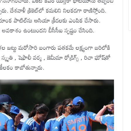
ొనసాగించారు. వికెట్ కీపర్ యస్తికా భాటియాను తప్పించి
 దేశవాళీ క్రికెట్‌లో కమలిని నిలకడగా రాణిస్తోంది.
యాంక పాటిల్‌ను ఆసియా క్రీడలకు ఎంపిక చేసారు.
ఆడే అవకాశం ఉంటుందని బీసీసీఐ స్పష్టం చేసింది.
ిళల జట్టు మరోసారి బంగారు పతకమే లక్ష్యంగా బరిలోకి
్, స్మృతి , షెఫాలీ వర్మ , జెమీమా రోడ్రిగ్స్ , రిచా ఘోష్‌తో
ే కీలకం కాబోతున్నారు.