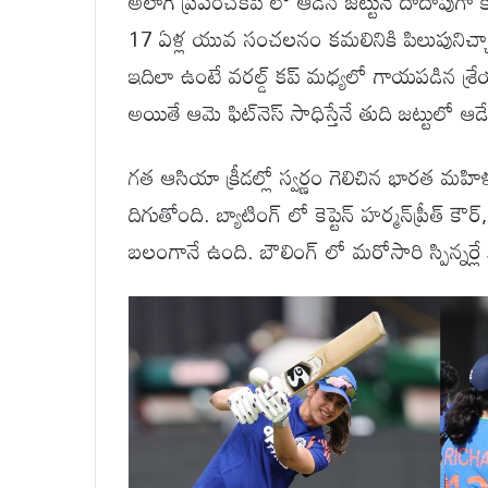
అలాగే ప్రపంచకప్ లో ఆడిన జట్టునే దాదాపుగా క
17 ఏళ్ల యువ సంచలనం కమలినికి పిలుపునిచ్చారు.
ఇదిలా ఉంటే వరల్డ్ కప్ మధ్యలో గాయపడిన శ్రే
అయితే ఆమె ఫిట్‌నెస్ సాధిస్తేనే తుది జట్టులో 
గత ఆసియా క్రీడల్లో స్వర్ణం గెలిచిన భారత మహ
దిగుతోంది. బ్యాటింగ్ లో కెప్టెన్ హర్మన్‌ప్రీత్ కౌర
బలంగానే ఉంది. బౌలింగ్ లో మరోసారి స్పిన్నర్ల