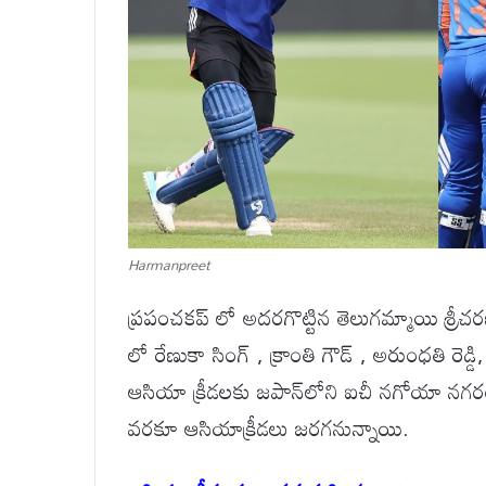
Harmanpreet
ప్రపంచకప్ లో అదరగొట్టిన తెలుగమ్మాయి శ్రీచరణి
లో రేణుకా సింగ్ , క్రాంతి గౌడ్ , అరుంధతి రెడ
ఆసియా క్రీడలకు జపాన్‌లోని ఐచీ నగోయా నగరం ఆ
వరకూ ఆసియాక్రీడలు జరగనున్నాయి.