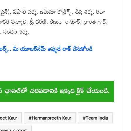
ప్టెన్), షఫాలీ వర్మ, జెమీమా రోడ్రిగ్స్, దీప్తి శర్మ, రిచా
ారతి ఫుల్మాలి, శ్రీ చరణి, రేణుకా ఠాకూర్, క్రాంతి గౌడ్,
, నందిని శర్మ.
్స్.. మీ యూజర్‌నేమ్ ఇప్పుడే లాక్ చేసుకోండి
eet Kaur
Harmanpreeth Kaur
Team India
en's circket