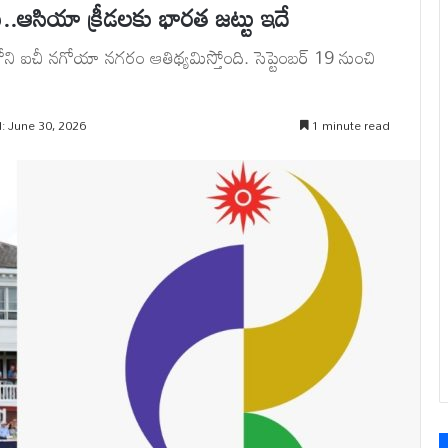
లు..ఆసియా క్రీడలకు భారత జట్టు ఇదే
 ఐచీ నగోయా నగరం ఆతిథ్యమిస్తోంది. సెప్టెంబర్ 19 నుంచి
: June 30, 2026
1 minute read