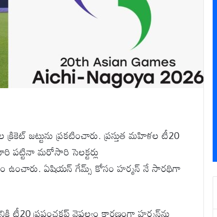
క్రికెట్ జట్టును ప్రకటించారు. ప్రస్తుత మహిళల టీ20
ి పట్టినా మరోసారి సెలక్టర్లు
మకం ఉంచారు. ఏషియన్ గేమ్స్ కోసం హర్మన్ నే సారథిగా
జానికి టీ20 ప్రపంచకప్ వైఫల్యం కారణంగా హర్మన్‌ను