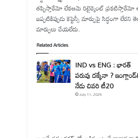
తప్పిస్తారేమో లేకఆమె రిటైర్మెంట్ ప్రకటిస్తారేమో
ఇప్పటికిప్పుడు కెప్టెన్సీ మార్పుపై సిద్ధంగా లేరని
మార్పులు చేయలేదు.
Related Articles
IND vs ENG : భారత్
పరువు దక్కేనా ? ఇంగ్లాండ్‌
నేడు చివరి టీ20
July 11, 2026