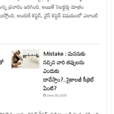
 అన్న ప్రచారం జరిగింది. అయితే సెలక్టర్లు మాత్రం
 తెలుస్తోంది. అందుకే కెప్టెన్, వైస్ కెప్టెన్ విషయంలో ఎలాంటి
Mistake : మనసుకు
తో
నచ్చిన వారి తప్పులను
ఎందుకు
దాచేస్తాం?..సైకాలజీ సీక్రెట్
ఏంటి?
June 28, 2026