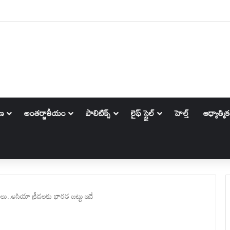
 : సాధారణ వ్యాపారి నుంచి బిలియనీర్..అదానీ సక్సెస్ సీక్రెట్ తెలుసా
ాణ
అంతర్జాతీయం
పాలిటిక్స్‌
లైఫ్ స్టైల్
హెల్త్
ఆధ్యాత్మి
గాలు..ఆసియా క్రీడలకు భారత జట్టు ఇదే