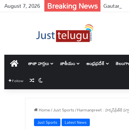
Breaking News
August 7, 2026
Gautam Adani
హోమ్
తాజా వార్తలు
జాతీయం
ఆంధ్రప్రదేశ్
తెలంగ
Random Article
Switch skin
Follow
Home
/
Just Sports
/
Harmanpreet : హర్మన్‌ప్రీత్‌కే పగ్
Just Sports
Latest News