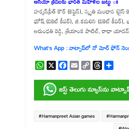
ఆసియా క్రీడలకు భారత మహిళల జట్టు ః
హర్మన్‌ప్రీత్ కౌర్ (కెప్టెన్), స్మృతి మంధాన (వైస్ కె
ఘోష్ (వికెట్ కీపర్), జి.కమలిని (వికెట్ కీపర్), భ
అరుంధతి రెడ్డి, శ్రేయాంక పాటిల్, రాధా యాదవ్
What’s App : వాట్సాప్‌లో నో మోర్ ఫోన్ నెంబర
W
X
F
E
C
T
S
h
ac
m
o
hr
h
at
e
ail
p
e
ar
s
b
y
a
e
A
o
Li
d
p
o
n
s
Harmanpreet Asian games
Harmanpr
p
k
k
Wom