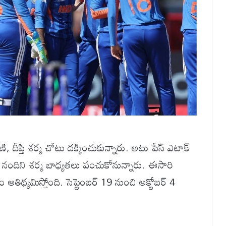
, దీప్తి శర్మ చోటు దక్కించుకున్నారు. అటు పేస్ ఎటాక్
్డి, నందిని శర్మ బాధ్యతలు పంచుకోనున్నారు. ఈసారి
తిథ్యమిస్తోంది. సెప్టెంబర్ 19 నుంచి అక్టోబర్ 4