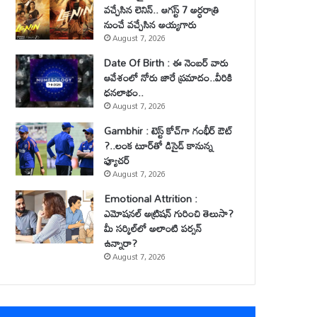
వచ్చేసిన లెనిన్.. ఆగస్ట్ 7 అర్ధరాత్రి
నుంచే వచ్చేసిన అయ్యగారు
August 7, 2026
Date Of Birth : ఈ నెంబర్ వారు
ఆవేశంలో నోరు జారే ప్రమాదం..వీరికి
ధనలాభం..
August 7, 2026
Gambhir : టెస్ట్ కోచ్‌గా గంభీర్ ఔట్
?..లంక టూర్‌తో డిసైడ్ కానున్న
ఫ్యూచర్
August 7, 2026
Emotional Attrition :
ఎమోషనల్ అట్రిషన్ గురించి తెలుసా?
మీ సర్కిల్‌లో అలాంటి పర్సన్
ఉన్నారా?
August 7, 2026