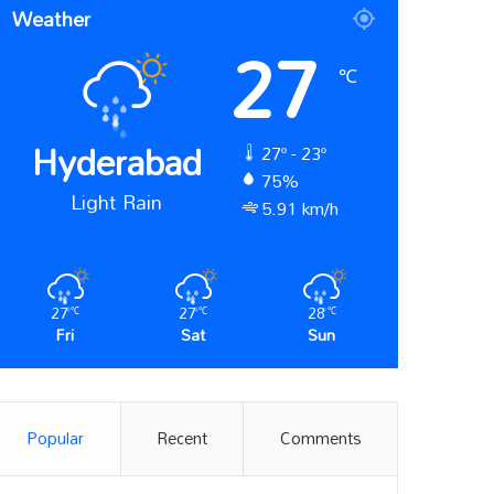
Weather
27
℃
Hyderabad
27º - 23º
75%
Light Rain
5.91 km/h
27
27
28
℃
℃
℃
Fri
Sat
Sun
Popular
Recent
Comments