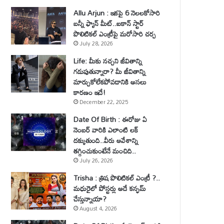
Allu Arjun : ఇకపై 6 నెలలకోసారి
బన్నీ ఫ్యాన్ మీట్..ఐకాన్ స్టార్
పొలిటికల్ ఎంట్రీపై మరోసారి చర్చ
July 28, 2026
Life: మీకు నచ్చని జీవితాన్ని
గడుపుతున్నారా? మీ జీవితాన్ని
మార్చుకోలేకపోవడానికి అసలు
కారణం ఇదే!
December 22, 2025
Date Of Birth : ఈరోజు ఏ
నెంబర్ వారికి ఎలాంటి లక్
దక్కుతుంది..వీరు ఆవేశాన్ని
తగ్గించుకుంటేనే మంచిది..
July 26, 2026
Trisha : త్రిష పొలిటికల్ ఎంట్రీ ?..
మధురైలో పోస్టర్లు అదే కన్ఫమ్
చేస్తున్నాయా?
August 4, 2026