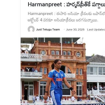
Harmanpreet : హర్మన్‌ప్రీత్‌కే పగ్గా
Harmanpreet : ఈసారి ఆసియా క్రీడలకు జపాన్‌లోని
అక్టోబర్ 4 వరకూ ఆసియాక్రీడలు జరగనున్నాయి.
Just Telugu Team
June 30, 2026
Last Updated