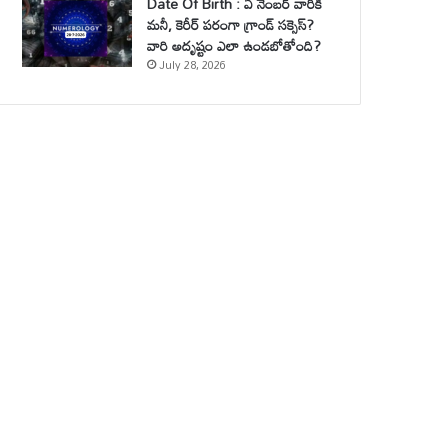
Date Of Birth : ఏ నెంబర్ వారికి
మనీ, కెరీర్ పరంగా గ్రాండ్ సక్సెస్?
వారి అదృష్టం ఎలా ఉండబోతోంది?
July 28, 2026