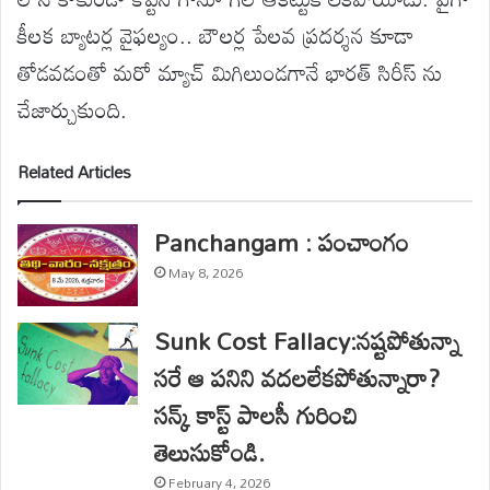
కీలక బ్యాటర్ల వైఫల్యం.. బౌలర్ల పేలవ ప్రదర్శన కూడా
తోడవడంతో మరో మ్యాచ్ మిగిలుండగానే భారత్ సిరీస్ ను
చేజార్చుకుంది.
Related Articles
Panchangam : పంచాంగం
May 8, 2026
Sunk Cost Fallacy:నష్టపోతున్నా
సరే ఆ పనిని వదలలేకపోతున్నారా?
సన్క్ కాస్ట్‌ పాలసీ గురించి
తెలుసుకోండి.
February 4, 2026