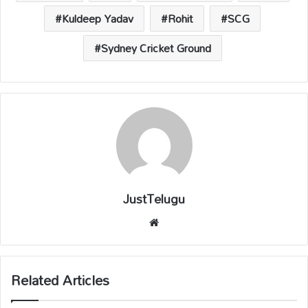
p
k
k
Kuldeep Yadav
Rohit
SCG
Sydney Cricket Ground
JustTelugu
We
bsi
te
Related Articles