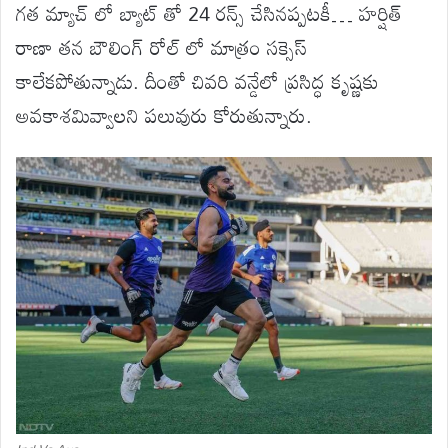
గత మ్యాచ్ లో బ్యాట్ తో 24 రన్స్ చేసినప్పటకీ… హర్షిత్
రాణా తన బౌలింగ్ రోల్ లో మాత్రం సక్సెస్
కాలేకపోతున్నాడు. దీంతో చివరి వన్డేలో ప్రసిద్ధ కృష్ణకు
అవకాశమివ్వాలని పలువురు కోరుతున్నారు.