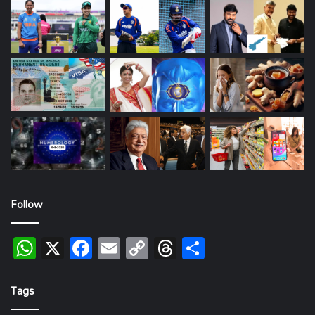
Follow
WhatsApp
X
Facebook
Email
Copy
Threads
Share
Link
Tags