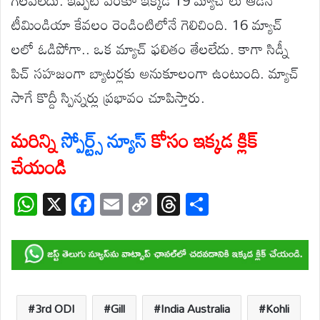
గెలవలేదు. ఇప్పటి వరకూ ఇక్కడ 19 మ్యాచ్ లు ఆడిన
టీమిండియా కేవలం రెండింటిలోనే గెలిచింది. 16 మ్యాచ్
లలో ఓడిపోగా.. ఒక మ్యాచ్ ఫలితం తేలలేదు. కాగా సిడ్నీ
పిచ్ సహజంగా బ్యాటర్లకు అనుకూలంగా ఉంటుంది. మ్యాచ్
సాగే కొద్దీ స్పిన్నర్లు ప్రభావం చూపిస్తారు.
మరిన్ని
స్పోర్ట్స్ న్యూస్
కోసం ఇక్కడ క్లిక్
చేయండి
W
X
F
E
C
T
S
h
ac
m
o
hr
h
at
e
ail
p
e
ar
s
b
y
a
e
A
o
Li
d
p
o
n
s
3rd ODI
Gill
India Australia
Kohli