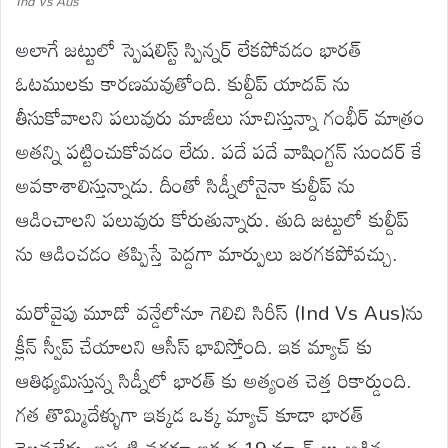
Ind Vs Aus
అలాగే జట్టులో స్పెషలిస్ట్ స్పిన్నర్ లేకపోవడం భారత్
ఓటములకు కారణమవుతోంది. కుల్దీప్ యాదవ్ ను
తీసుకోవాలని పలువురు మాజీలు సూచిస్తున్నా గంభీర్ మాత్రం
అతన్ని పట్టించుకోవడం లేదు. పదే పదే వాషింగ్టన్ సుందర్ కే
అవకాశాలిస్తున్నాడు. దీంతో సిడ్నీలోనైనా కుల్దీప్ ను
ఆడించాలని పలువురు కోరుతున్నారు. తుది జట్టులో కుల్దీప్
ను ఆడించడం తప్పిస్తే పెద్దగా మార్పులు జరగకపోవచ్చు.
మరోవైపు మూడో వన్డేలోనూ గెలిచి సిరీస్ (Ind Vs Aus)ను
క్లీన్ స్వీప్ చేయాలని ఆసీస్ భావిస్తోంది. ఇక మ్యాచ్ కు
ఆతిథ్యమిస్తున్న సిడ్నీలో భారత్ కు అత్యంత చెత్త రికార్డుంది.
గత తొమ్మిదేళ్ళుగా ఇక్కడ ఒక్క మ్యాచ్ కూడా భారత్