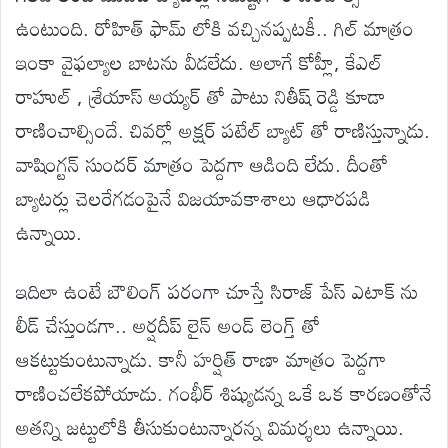
ఉంటుంది. రోహిత్ ఫామ్ లోకి వచ్చినప్పటకీ.. గిల్ మాత్రం
ఇంకా వైఫల్యాల బాటను వీడలేదు. అలాగే కోహ్లీ, కేఎల్
రాహుల్ , శ్రేయాస్ అయ్యర్ తో పాటు నితీష్ రెడ్డి కూడా
రాణించాల్సిందే. చివర్లో అక్షర్ పటేల్ బ్యాట్ తో రాణిస్తున్నాడు.
వాషింగ్టన్ సుందర్ మాత్రం పెద్దగా ఆడింది లేదు. దీంతో
బ్యాటర్లు చెలరేగడంపైనే విజయావకాశాలు ఆధారపడి
ఉన్నాయి.
ఇదిలా ఉంటే బౌలింగ్ పరంగా చూస్తే సిరాజ్ పేస్ ఎటాక్ ను
లీడ్ చేస్తుండగా.. అర్షదీప్ లైన్ అండ్ లెంగ్త్ తో
ఆకట్టుకుంటున్నాడు. కానీ హర్షిత్ రాణా మాత్రం పెద్దగా
రాణించలేకపోయాడు. గంభీర్ శిష్యుడన్న ఒకే ఒక కారణంతోనే
అతన్ని జట్టులోకి తీసుకుంటున్నారన్న విమర్శలు ఉన్నాయి.