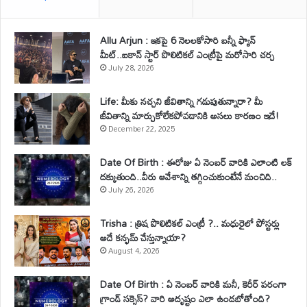
Allu Arjun : ఇకపై 6 నెలలకోసారి బన్నీ ఫ్యాన్
మీట్..ఐకాన్ స్టార్ పొలిటికల్ ఎంట్రీపై మరోసారి చర్చ
July 28, 2026
Life: మీకు నచ్చని జీవితాన్ని గడుపుతున్నారా? మీ
జీవితాన్ని మార్చుకోలేకపోవడానికి అసలు కారణం ఇదే!
December 22, 2025
Date Of Birth : ఈరోజు ఏ నెంబర్ వారికి ఎలాంటి లక్
దక్కుతుంది..వీరు ఆవేశాన్ని తగ్గించుకుంటేనే మంచిది..
July 26, 2026
Trisha : త్రిష పొలిటికల్ ఎంట్రీ ?.. మధురైలో పోస్టర్లు
అదే కన్ఫమ్ చేస్తున్నాయా?
August 4, 2026
Date Of Birth : ఏ నెంబర్ వారికి మనీ, కెరీర్ పరంగా
గ్రాండ్ సక్సెస్? వారి అదృష్టం ఎలా ఉండబోతోంది?