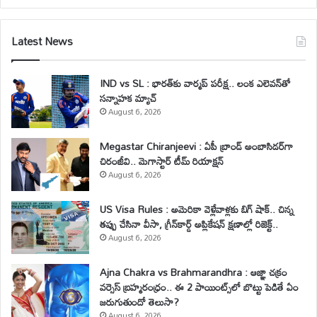
Latest News
IND vs SL : భారత్‌కు వార్మప్ పరీక్ష.. లంక ఎలెవన్‌తో
సన్నాహక మ్యాచ్
August 6, 2026
Megastar Chiranjeevi : ఏపీ బ్రాండ్ అంబాసిడర్‌గా
చిరంజీవి.. మెగాస్టార్ టీమ్ రియాక్షన్
August 6, 2026
US Visa Rules : అమెరికా వెళ్లేవాళ్లకు బిగ్ షాక్.. చిన్న
తప్పు చేసినా వీసా, గ్రీన్‌కార్డ్ అప్లికేషన్ క్షణాల్లో రిజెక్ట్..
August 6, 2026
Ajna Chakra vs Brahmarandhra : ఆజ్ఞా చక్రం
వర్సెస్ బ్రహ్మరంధ్రం.. ఈ 2 పాయింట్స్‌లో బొట్టు పెడితే ఏం
జరుగుతుందో తెలుసా?
August 6, 2026