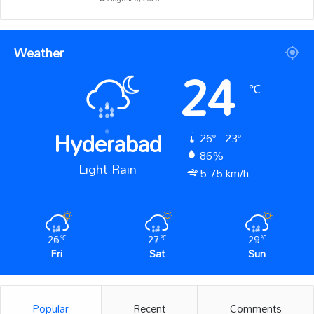
Weather
24
℃
Hyderabad
26º - 23º
86%
Light Rain
5.75 km/h
26
27
29
℃
℃
℃
Fri
Sat
Sun
Popular
Recent
Comments