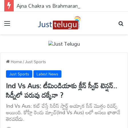
Ajna Chakra vs Brahmarandhra : ఆజ్ఞా చక్రం వర్సెస్ బ్రహ్మరంధ్రం.. ఈ 2 పాయింట్స్‌లో బొట్టు పెడితే ఏం జరుగుతుందో తెలుసా?
Menu
Se
Home
/
Just Sports
Just Sports
Latest News
Ind Vs Aus: టీమిండియాకు క్లీన్ స్వీప్ టెన్షన్..
సిడ్నీలో పరువు దక్కేనా ?
Ind Vs Aus: కట్ చేస్తే సిరీస్ స్టార్ట్ అయ్యాక సీన్ మొత్తం రివర్స్
అయింది. కోహ్లీ రెండు మ్యాచ్(Ind Vs Aus) లలో అసలు ఖాతానే
తెరవలేదు.