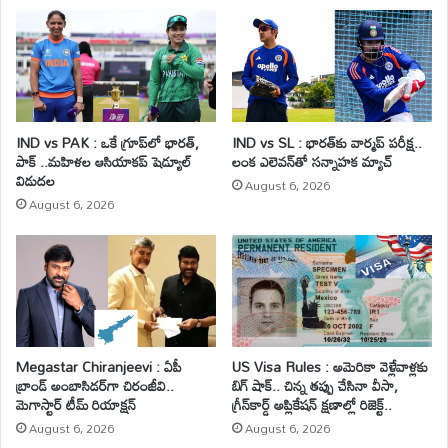
IND vs PAK : ఒకే గ్రూప్‌లో భారత్,
IND vs SL : భారత్‌కు వార్మప్ పరీక్ష..
పాక్ ..మహిళల ఆసియాకప్ షెడ్యూల్
లంక ఎలెవన్‌తో సన్నాహక మ్యాచ్
విడుదల
August 6, 2026
August 6, 2026
Megastar Chiranjeevi : ఏపీ
US Visa Rules : అమెరికా వెళ్లేవాళ్లకు
బ్రాండ్ అంబాసిడర్‌గా చిరంజీవి..
బిగ్ షాక్.. చిన్న తప్పు చేసినా వీసా,
మెగాస్టార్ టీమ్ రియాక్షన్
గ్రీన్‌కార్డ్ అప్లికేషన్ క్షణాల్లో రిజెక్ట్..
August 6, 2026
August 6, 2026