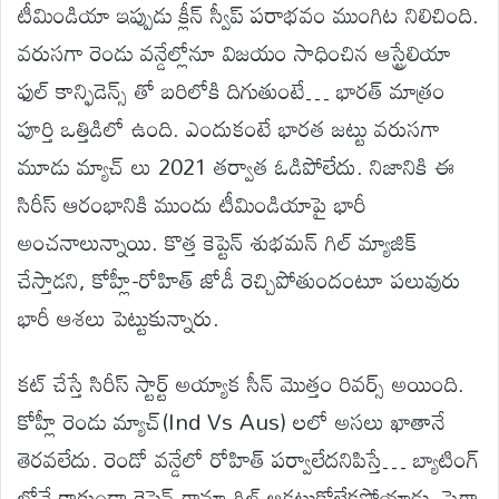
టీమిండియా ఇప్పుడు క్లీన్ స్వీప్ పరాభవం ముంగిట నిలిచింది.
వరుసగా రెండు వన్డేల్లోనూ విజయం సాధించిన ఆస్ట్రేలియా
ఫుల్ కాన్ఫిడెన్స్ తో బరిలోకి దిగుతుంటే… భారత్ మాత్రం
పూర్తి ఒత్తిడిలో ఉంది. ఎందుకంటే భారత జట్టు వరుసగా
మూడు మ్యాచ్ లు 2021 తర్వాత ఓడిపోలేదు. నిజానికి ఈ
సిరీస్ ఆరంభానికి ముందు టీమిండియాపై భారీ
అంచనాలున్నాయి. కొత్త కెప్టెన్ శుభమన్ గిల్ మ్యాజిక్
చేస్తాడని, కోహ్లీ-రోహిత్ జోడీ రెచ్చిపోతుందంటూ పలువురు
భారీ ఆశలు పెట్టుకున్నారు.
కట్ చేస్తే సిరీస్ స్టార్ట్ అయ్యాక సీన్ మొత్తం రివర్స్ అయింది.
కోహ్లీ రెండు మ్యాచ్(Ind Vs Aus) లలో అసలు ఖాతానే
తెరవలేదు. రెండో వన్డేలో రోహిత్ పర్వాలేదనిపిస్తే… బ్యాటింగ్
లోనే కాకుండా కెప్టెన్ గానూ గిల్ ఆకట్టుకోలేకపోయాడు. పైగా