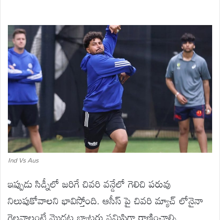
Ind Vs Aus
ఇప్పుడు సిడ్నీలో జరిగే చివరి వన్డేలో గెలిచి పరువు
నిలుపుకోవాలని భావిస్తోంది. ఆసీస్ పై చివరి మ్యాచ్ లోనైనా
గెలవాలంటే మొదట బ్యాటర్లు సమిష్టిగా రాణించాల్సి