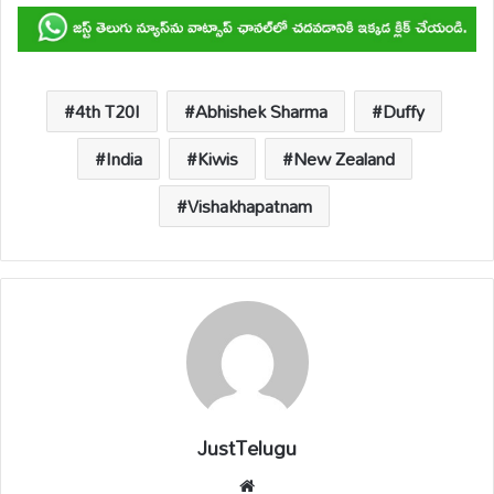
at
e
ail
p
e
ar
s
b
y
a
e
A
o
Li
d
p
o
n
s
4th T20I
Abhishek Sharma
Duffy
p
k
k
India
Kiwis
New Zealand
Vishakhapatnam
JustTelugu
We