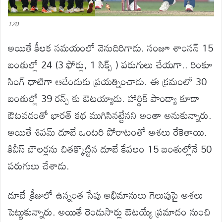
T20
అయితే కీలక సమయంలో వెనుదిరిగాడు. సంజూ శాంసన్ 15
బంతుల్లో 24 (3 ఫోర్లు, 1 సిక్స్ ) పరుగులు చేయగా.. రింకూ
సింగ్ ధాటిగా ఆడేందుకు ప్రయత్నించాడు. ఈ క్రమంలో 30
బంతుల్లో 39 రన్స్ కు ఔటయ్యాడు. హార్థిక్ పాండ్యా కూడా
ఔటవడంతో భారత్ కథ ముగిసినట్టేనని అంతా అనుకున్నారు.
అయితే శివమ్ దూబే ఒంటరి పోరాటంతో ఆశలు రేకెత్తాయి.
కివీస్ బౌలర్లను చితక్కొట్టిన దూబే కేవలం 15 బంతుల్లోనే 50
పరుగులు చేశాడు.
దూబే క్రీజులో ఉన్నంత సేపు అభిమానులు గెలుపుపై ఆశలు
పెట్టుకున్నారు. అయితే రెండుసార్లు ఔటయ్యే ప్రమాదం నుంచి