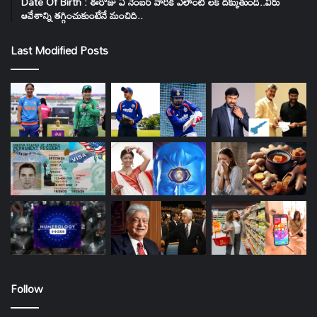
Date Of Birth : ఈరోజు ఏ నెంబర్ వారికి ఎలాంటి లక్ దక్కుతుంది..వీరు
ఆవేశాన్ని తగ్గించుకుంటేనే మంచిది..
Last Modified Posts
Follow