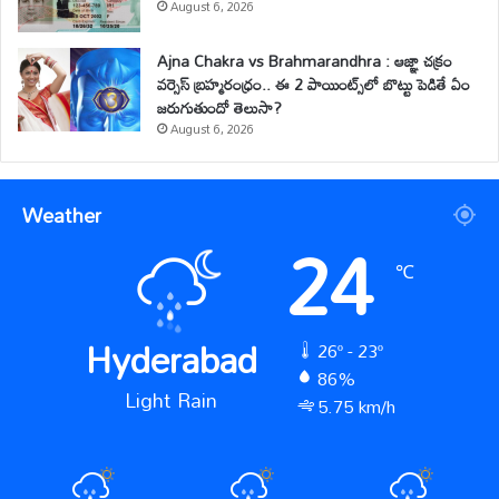
August 6, 2026
Ajna Chakra vs Brahmarandhra : ఆజ్ఞా చక్రం
వర్సెస్ బ్రహ్మరంధ్రం.. ఈ 2 పాయింట్స్‌లో బొట్టు పెడితే ఏం
జరుగుతుందో తెలుసా?
August 6, 2026
Weather
24
℃
Hyderabad
26º - 23º
86%
Light Rain
5.75 km/h