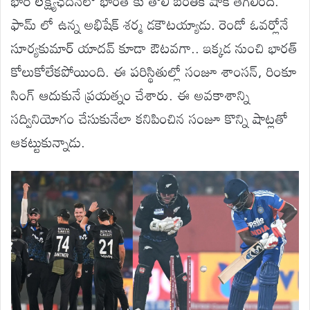
భారీ లక్ష్యఛేదనలో భారత్ కు తొలి బంతికే షాక్ తగిలింది.
ఫామ్ లో ఉన్న అభిషేక్ శర్మ డకౌటయ్యాడు. రెండో ఓవర్లోనే
సూర్యకుమార్ యాదవ్ కూడా ఔటవగా.. ఇక్కడ నుంచి భారత్
కోలుకోలేకపోయింది. ఈ పరిస్థితుల్లో సంజూ శాంసన్, రింకూ
సింగ్ ఆదుకునే ప్రయత్నం చేశారు. ఈ అవకాశాన్ని
సద్వినియోగం చేసుకునేలా కనిపించిన సంజూ కొన్ని షాట్లతో
ఆకట్టుకున్నాడు.