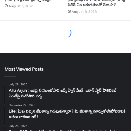
Most Viewed Posts
July 28, 2026
Allu Arjun : ఇకపై 6 నెలలకోసారి బన్నీ ఫ్యాన్ మీట్..ఐకాన్ స్టార్ పొలిటికల్
ఎంట్రీపై మరోసారి చర్చ
December 22, 2025
Life: మీకు నచ్చని జీవితాన్ని గడుపుతున్నారా? మీ జీవితాన్ని మార్చుకోలేకపోవడానికి
అసలు కారణం ఇదే!
July 26, 2026