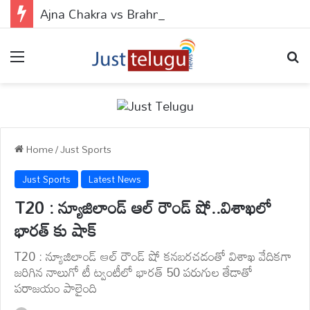
Ajna Chakra vs Brahmarandhra : ఆజ్ఞా చక్రం వర్సెస్ బ్రహ్మరంధ్రం.. ఈ 2 పాయింట్స్‌లో బొట్టు పెడితే ఏం జరుగుతుందో తెలుసా?
Menu
Se
Home
/
Just Sports
Just Sports
Latest News
T20 : న్యూజిలాండ్ ఆల్ రౌండ్ షో..విశాఖలో
భారత్ కు షాక్
T20 : న్యూజిలాండ్ ఆల్ రౌండ్ షో కనబరచడంతో విశాఖ వేదికగా
జరిగిన నాలుగో టీ ట్వంటీలో భారత్ 50 పరుగుల తేడాతో
పరాజయం పాలైంది