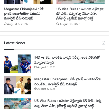
Megastar Chiranjeevi : ఏపీ
US Visa Rules : అమెరికా వెళ్లేవాళ్లకు
బ్రాండ్ అంబాసిడర్‌గా చిరంజీవి..
బిగ్ షాక్.. చిన్న తప్పు చేసినా వీసా,
మెగాస్టార్ టీమ్ రియాక్షన్
గ్రీన్‌కార్డ్ అప్లికేషన్ క్షణాల్లో రిజెక్ట్..
August 6, 2026
August 6, 2026
Latest News
IND vs SL : భారత్‌కు వార్మప్ పరీక్ష.. లంక ఎలెవన్‌తో
సన్నాహక మ్యాచ్
August 6, 2026
Megastar Chiranjeevi : ఏపీ బ్రాండ్ అంబాసిడర్‌గా
చిరంజీవి.. మెగాస్టార్ టీమ్ రియాక్షన్
August 6, 2026
US Visa Rules : అమెరికా వెళ్లేవాళ్లకు బిగ్ షాక్.. చిన్న
తప్పు చేసినా వీసా, గ్రీన్‌కార్డ్ అప్లికేషన్ క్షణాల్లో రిజెక్ట్..