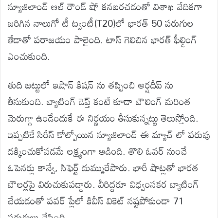
న్యూజిలాండ్ ఆల్ రౌండ్ షో కనబరచడంతో విశాఖ వేదికగా
జరిగిన నాలుగో టీ ట్వంటీ(T20)లో భారత్ 50 పరుగుల
తేడాతో పరాజయం పాలైంది. టాస్ గెలిచిన భారత్ ఫీల్డింగ్
ఎంచుకుంది.
తుది జట్టులో ఇషాన్ కిషన్ ను తప్పించి అర్షదీప్ ను
తీసుకుంది. బ్యాటింగ్ డెప్త్ కంటే కూడా బౌలింగ్ మరింత
మెరుగ్గా ఉండేందుకే ఈ నిర్ణయం తీసుకున్నట్టు తెలుస్తోంది.
ఇప్పటికే సిరీస్ కోల్పోయిన న్యూజిలాండ్ ఈ మ్యాచ్ లో పరువు
దక్కించుకోవడమే లక్ష్యంగా ఆడింది. తొలి ఓవర్ నుంచే
ఓపెనర్లు కాన్వే, సిఫెర్ట్ దుమ్మురేపారు. భారీ షాట్లతో భారత
బౌలర్లపై విరుచుకుపడ్డారు. వీరిద్దరూ విధ్వంసకర బ్యాటింగ్
చేయడంతో పవర్ ప్లేలో కివీస్ వికెట్ నష్టపోకుండా 71
పరుగులు చేసింది.