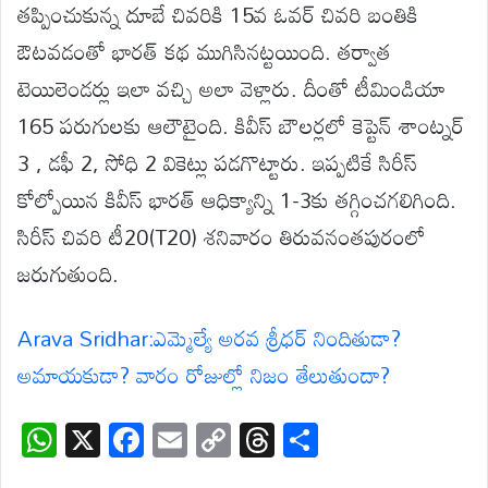
తప్పించుకున్న దూబే చివరికి 15వ ఓవర్ చివరి బంతికి
ఔటవడంతో భారత్ కథ ముగిసినట్టయింది. తర్వాత
టెయిలెండర్లు ఇలా వచ్చి అలా వెళ్లారు. దీంతో టీమిండియా
165 పరుగులకు ఆలౌటైంది. కివీస్ బౌలర్లలో కెప్టెన్ శాంట్నర్
3 , డఫీ 2, సోధి 2 వికెట్లు పడగొట్టారు. ఇప్పటికే సిరీస్
కోల్పోయిన కివీస్ భారత్ ఆధిక్యాన్ని 1-3కు తగ్గించగలిగింది.
సిరీస్ చివరి టీ20(T20) శనివారం తిరువనంతపురంలో
జరుగుతుంది.
Arava Sridhar:ఎమ్మెల్యే అరవ శ్రీధర్‌ నిందితుడా?
అమాయకుడా? వారం రోజుల్లో నిజం తేలుతుందా?
W
X
F
E
C
T
S
h
ac
m
o
hr
h