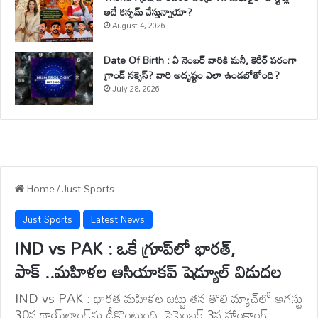
అదే కన్ఫమ్ చేస్తున్నాయా?
August 4, 2026
Date Of Birth : ఏ నెంబర్ వారికి మనీ, కెరీర్ పరంగా
గ్రాండ్ సక్సెస్? వారి అదృష్టం ఎలా ఉండబోతోంది?
July 28, 2026