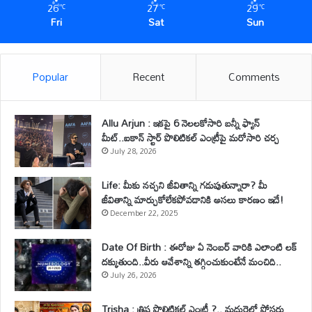
26
27
29
℃
℃
℃
Fri
Sat
Sun
Popular
Recent
Comments
Allu Arjun : ఇకపై 6 నెలలకోసారి బన్నీ ఫ్యాన్
మీట్..ఐకాన్ స్టార్ పొలిటికల్ ఎంట్రీపై మరోసారి చర్చ
July 28, 2026
Life: మీకు నచ్చని జీవితాన్ని గడుపుతున్నారా? మీ
జీవితాన్ని మార్చుకోలేకపోవడానికి అసలు కారణం ఇదే!
December 22, 2025
Date Of Birth : ఈరోజు ఏ నెంబర్ వారికి ఎలాంటి లక్
దక్కుతుంది..వీరు ఆవేశాన్ని తగ్గించుకుంటేనే మంచిది..
July 26, 2026
Trisha : త్రిష పొలిటికల్ ఎంట్రీ ?.. మధురైలో పోస్టర్లు