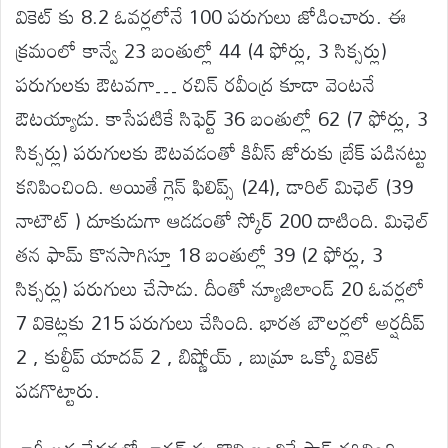
వికెట్ కు 8.2 ఓవర్లలోనే 100 పరుగులు జోడించారు. ఈ
క్రమంలో కాన్వే 23 బంతుల్లో 44 (4 ఫోర్లు, 3 సిక్సర్లు)
పరుగులకు ఔటవగా… రచిన్ రవీంద్ర కూడా వెంటనే
ఔటయ్యాడు. కాసేపటికే సిఫెర్ట్ 36 బంతుల్లో 62 (7 ఫోర్లు, 3
సిక్సర్లు) పరుగులకు ఔటవడంతో కివీస్ జోరుకు బ్రేక్ పడినట్టు
కనిపించింది. అయితే గ్లెన్ ఫిలిప్స్ (24), డారిల్ మిఛెల్ (39
నాటౌట్ ) దూకుడుగా ఆడడంతో స్కోర్ 200 దాటింది. మిఛెల్
తన ఫామ్ కొనసాగిస్తూ 18 బంతుల్లో 39 (2 ఫోర్లు, 3
సిక్సర్లు) పరుగులు చేసాడు. దీంతో న్యూజిలాండ్ 20 ఓవర్లలో
7 వికెట్లకు 215 పరుగులు చేసింది. భారత బౌలర్లలో అర్షదీప్
2 , కుల్దీప్ యాదవ్ 2 , బిష్ణోయ్ , బుమ్రా ఒక్కో వికెట్
పడగొట్టారు.