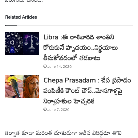
Related Articles
Libra :ఈ రాశివారిది శాంతిని
కోరుకునే హృదయం..నిర్ణయాలు
తీసుకోవడంలో తడబాటు
June 14, 2026
Chepa Prasadam : చేప ప్రసాదం
పంపిణీకి కౌంట్ డౌన్..మోసగాళ్లపై
నిర్వాహకుల హెచ్చరిక
June 7, 2026
తర్వాత కూడా మరింత దూకుడుగా ఆడిన వీరిద్దరూ తొలి