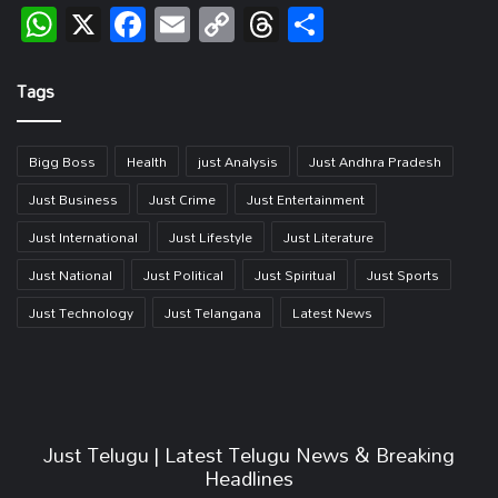
WhatsApp
X
Facebook
Email
Copy
Threads
Share
Link
Tags
Bigg Boss
Health
just Analysis
Just Andhra Pradesh
Just Business
Just Crime
Just Entertainment
Just International
Just Lifestyle
Just Literature
Just National
Just Political
Just Spiritual
Just Sports
Just Technology
Just Telangana
Latest News
Just Telugu | Latest Telugu News & Breaking
Headlines