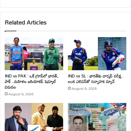
bsi
te
Related Articles
IND vs PAK : ఒకే గ్రూప్‌లో భారత్,
IND vs SL : భారత్‌కు వార్మప్ పరీక్ష..
పాక్ ..మహిళల ఆసియాకప్ షెడ్యూల్
లంక ఎలెవన్‌తో సన్నాహక మ్యాచ్
విడుదల
August 6, 2026
August 6, 2026