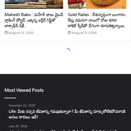
Most Viewed Posts
December 22, 2025
Life: మీకు నచ్చని జీవితాన్ని గడుపుతున్నారా? మీ జీవితాన్ని మార్చుకోలేకపోవడానికి
అసలు కారణం ఇదే!
July 28, 2026