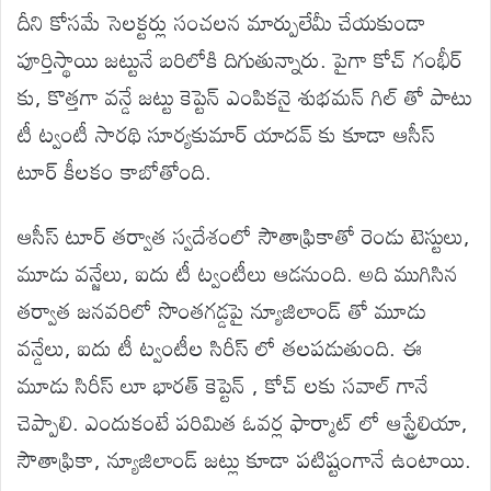
దీని కోసమే సెలక్టర్లు సంచలన మార్పులేమీ చేయకుండా
పూర్తిస్థాయి జట్టునే బరిలోకి దిగుతున్నారు. పైగా కోచ్ గంభీర్
కు, కొత్తగా వన్డే జట్టు కెప్టెన్ ఎంపికనై శుభమన్ గిల్ తో పాటు
టీ ట్వంటీ సారథి సూర్యకుమార్ యాదవ్ కు కూడా ఆసీస్
టూర్ కీలకం కాబోతోంది.
ఆసీస్ టూర్ తర్వాత స్వదేశంలో సౌతాఫ్రికాతో రెండు టెస్టులు,
మూడు వన్జేలు, ఐదు టీ ట్వంటీలు ఆడనుంది. అది ముగిసిన
తర్వాత జనవరిలో సొంతగడ్డపై న్యూజిలాండ్ తో మూడు
వన్డేలు, ఐదు టీ ట్వంటీల సిరీస్ లో తలపడుతుంది. ఈ
మూడు సిరీస్ లూ భారత్ కెప్టెన్ , కోచ్ లకు సవాల్ గానే
చెప్పాలి. ఎందుకంటే పరిమిత ఓవర్ల ఫార్మాట్ లో ఆస్ట్రేలియా,
సౌతాఫ్రికా, న్యూజిలాండ్ జట్లు కూడా పటిష్టంగానే ఉంటాయి.