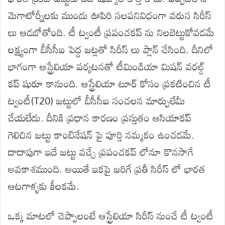
మెగాటోర్నీలకు ముందు ఊపిరి సలపనివిధంగా వరుస సిరీస్
లు ఆడబోతోంది. టీ ట్వంటీ ప్రపంచకప్ ను నిలబెట్టుకోవడమే
లక్ష్యంగా బీసీసీఐ పెద్ద జట్లతో సిరీస్ లు ప్లాన్ చేసింది. దీనిలో
భాగంగా ఆస్ట్రేలియా పర్యటనతో టీమిండియా మిషన్ వరల్డ్
కప్ షురూ కానుంది. ఆస్ట్రేలియా టూర్ కోసం ప్రకటించిన టీ
ట్వంటీ(T20) జట్టులో బీసీసీఐ సంచలన మార్పులేమీ
చేయలేదు. దీనికి ప్రధాన కారణం ప్రస్తుతం ఆసియాకప్
గెలిచిన జట్టు కాంబినేషన్ పై పూర్తి నమ్మకం ఉంచడమే.
దాదాపుగా ఇదే జట్టు వచ్చే ప్రపంచకప్ లోనూ కొనసాగే
అవకాశముంది. అయితే ఇకపై జరిగే ప్రతీ సిరీస్ లో భారత
ఆటగాళ్ళకు కీలకమే.
ఒక్క మాటలో చెప్పాలంటే ఆస్ట్రేలియా సిరీస్ నుంచే టీ ట్వంటీ