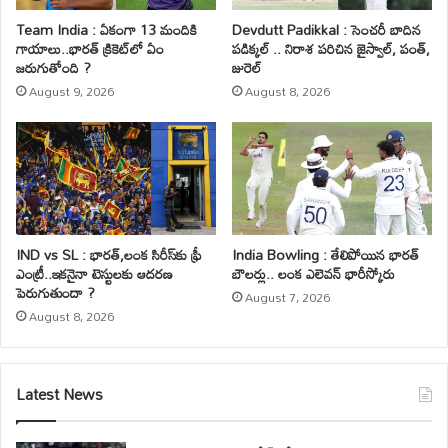
Team India : ఏకంగా 13 మందికి
Devdutt Padikkal : సెంచరీ బాదిన
గాయాలు..భారత్ క్రికెట్‌లో ఏం
పడిక్కల్ .. నిరాశ పరిచిన జైస్వాల్, పంత్,
జరుగుతోంది ?
జురెల్
August 9, 2026
August 8, 2026
IND vs SL : భారత్,లంక సిరీస్‌కు ఫ్రీ
India Bowling : తేలిపోయిన భారత్
ఎంట్రీ..ఇకనైనా టెస్టులకు ఆదరణ
బౌలర్లు.. లంక ఎలెవన్ భారీస్కోరు
పెరుగుతుందా ?
August 7, 2026
August 8, 2026
Latest News