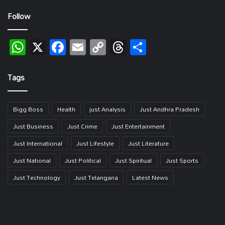
Follow
WhatsApp
X
Facebook
Email
Copy
Threads
Share
Link
Tags
Bigg Boss
Health
just Analysis
Just Andhra Pradesh
Just Business
Just Crime
Just Entertainment
Just International
Just Lifestyle
Just Literature
Just National
Just Political
Just Spiritual
Just Sports
Just Technology
Just Telangana
Latest News