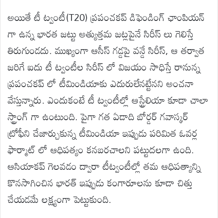
అయితే టీ ట్వంటీ(T20) ప్రపంచకప్ డిఫెండింగ్ ఛాంపియన్
గా ఉన్న భారత జట్టు అత్యుత్తమ జట్లపైనే సిరీస్ లు గెలిస్తే
తిరుగుండదు. ముఖ్యంగా ఆసీస్ గడ్డపై వన్డే సిరీస్, ఆ తర్వాత
జరిగే ఐదు టీ ట్వంటీల సిరీస్ లో విజయం సాధిస్తే రానున్న
ప్రపంచకప్ లో టీమిండియాకు ఎదురులేనట్టేనని అంచనా
వేస్తున్నారు. ఎందుకంటే టీ ట్వంటీల్లో ఆస్ట్రేలియా కూడా చాలా
స్ట్రాంగ్ గా ఉంటుంది. పైగా గత ఏడాది బోర్డర్ గవాస్కర్
ట్రోఫీని చేజార్చుకున్న టీమిండియా ఇప్పుడు పరిమిత ఓవర్ల
ఫార్మాట్ లో ఆధిపత్యం కనబరచాలని పట్టుదలగా ఉంది.
ఆసియాకప్ గెలవడం ద్వారా టీట్వంటీల్లో తమ ఆధిపత్యాన్ని
కొనసాగించిన భారత్ ఇప్పుడు కంగారూలను కూడా చిత్తు
చేయడమే లక్ష్యంగా పెట్టుకుంది.