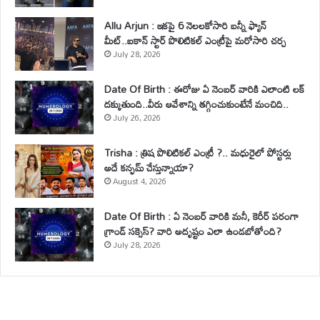
Allu Arjun : ఇకపై 6 నెలలకోసారి బన్నీ ఫ్యాన్
మీట్..ఐకాన్ స్టార్ పొలిటికల్ ఎంట్రీపై మరోసారి చర్చ
July 28, 2026
Date Of Birth : ఈరోజు ఏ నెంబర్ వారికి ఎలాంటి లక్
దక్కుతుంది..వీరు ఆవేశాన్ని తగ్గించుకుంటేనే మంచిది..
July 26, 2026
Trisha : త్రిష పొలిటికల్ ఎంట్రీ ?.. మధురైలో పోస్టర్లు
అదే కన్ఫమ్ చేస్తున్నాయా?
August 4, 2026
Date Of Birth : ఏ నెంబర్ వారికి మనీ, కెరీర్ పరంగా
గ్రాండ్ సక్సెస్? వారి అదృష్టం ఎలా ఉండబోతోంది?
July 28, 2026