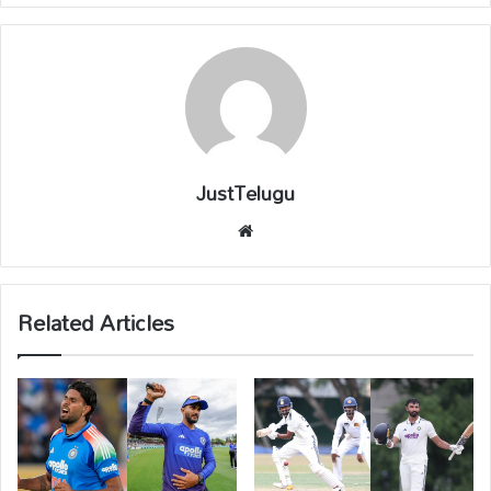
JustTelugu
We
bsi
te
Related Articles