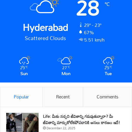
28
℃
Hyderabad
29º - 23º
67%
Scattered Clouds
5.51 km/h
29
27
29
℃
℃
℃
Sun
Mon
Tue
Popular
Recent
Comments
Life: మీకు నచ్చని జీవితాన్ని గడుపుతున్నారా? మీ
జీవితాన్ని మార్చుకోలేకపోవడానికి అసలు కారణం ఇదే!
December 22, 2025