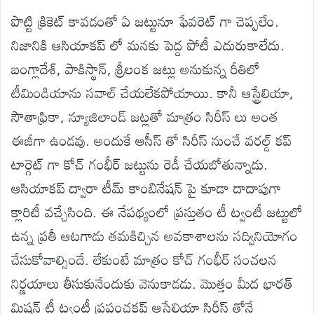
పొట్టి క్రికెట్ కావడంతో ఏ జట్టునూ ఫేవరెట్ గా చెప్పలేం.
నిజానికి ఆసియాకప్ లో మనకు పెద్ద పోటీ ఎదురుకాలేదు.
బంగ్లాదేశ్, పాకిస్థాన్, శ్రీలంక జట్లు అనుకున్న రీతిలో
టీమిండియాను సవాల్ చేయలేకపోయాయి. కానీ ఆస్ట్రేలియా,
సౌతాఫ్రికా, న్యూజిలాండ్ జట్లతో మాత్రం సిరీస్ లు అంత
ఈజీగా ఉండవు. అందుకే ఆసీస్ తో సిరీస్ నుంచే వరల్డ్ కప్
టార్గెట్ గా కోచ్ గంభీర్ జట్టును రెడీ చేయబోతున్నాడు.
ఆసియాకప్ ద్వారా టీమ్ కాంబినేషన్ పై కూడా దాదాపుగా
క్లారిటీ వచ్చేసింది. ఈ నేపథ్యంలో ప్రస్తుతం టీ ట్వంటీ జట్టులో
ఉన్న ప్రతీ ఆటగాడు తమకిచ్చిన అవకాశాలను సద్వినియోగం
చేసుకోవాల్సిందే. లేకుంటే మాత్రం కోచ్ గంభీర్ సంచలన
నిర్ణయాలు తీసుకునేందుకు వెనుకాడడు. మొత్తం మీద భారత్
మిషన్ టీ ట్వంటీ ప్రపంచకప్ ఆస్ట్రేలియా సిరీస్ తోనే