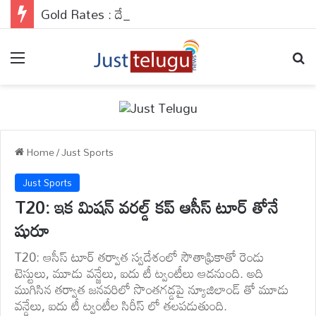
Gold Rates : దేశవ్యాప్తంగా బంగారం రేట్లు వరుసగా నాలుగో రోజు కూడా రాకెట్ స్పీడ్‌తో వేగంగా దూసుకెళ్తున్నాయి.
Menu
Se
Home
/
Just Sports
Just Sports
T20: ఇక మిషన్ వరల్డ్ కప్ ఆసీస్ టూర్ తోనే
షురూ
T20: ఆసీస్ టూర్ తర్వాత స్వదేశంలో సౌతాఫ్రికాతో రెండు
టెస్టులు, మూడు వన్జేలు, ఐదు టీ ట్వంటీలు ఆడనుంది. అది
ముగిసిన తర్వాత జనవరిలో సొంతగడ్డపై న్యూజిలాండ్ తో మూడు
వన్డేలు, ఐదు టీ ట్వంటీల సిరీస్ లో తలపడుతుంది.