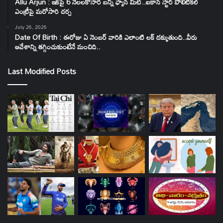
Allu Arjun : ఇకపై 6 నెలలకోసారి బన్నీ ఫ్యాన్ మీట్..ఐకాన్ స్టార్ పొలిటికల్
ఎంట్రీపై మరోసారి చర్చ
July 26, 2026
Date Of Birth : ఈరోజు ఏ నెంబర్ వారికి ఎలాంటి లక్ దక్కుతుంది..వీరు
ఆవేశాన్ని తగ్గించుకుంటేనే మంచిది..
Last Modified Posts