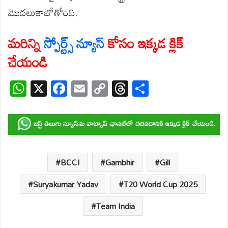
మొదలుకాబోతోంది.
మరిన్ని
స్పోర్ట్స్ న్యూస్
కోసం ఇక్కడ క్లిక్
చేయండి
W
X
F
E
C
T
S
h
ac
m
o
hr
h
at
e
ail
p
e
ar
s
b
y
a
e
A
o
Li
d
p
o
n
s
BCCI
Gambhir
Gill
p
k
k
Suryakumar Yadav
T20 World Cup 2025
Team India