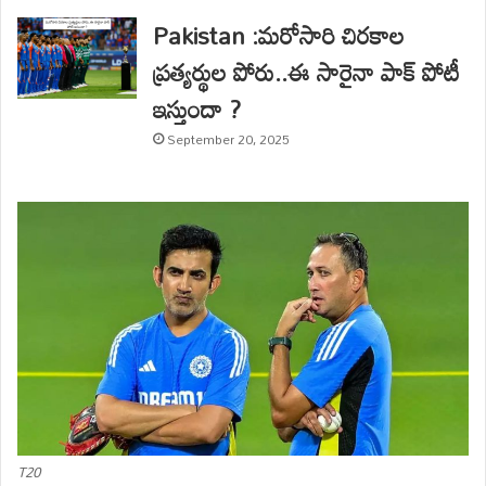
Pakistan :మరోసారి చిరకాల
ప్రత్యర్థుల పోరు..ఈ సారైనా పాక్ పోటీ
ఇస్తుందా ?
September 20, 2025
T20