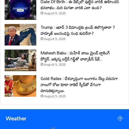
Date Of Birth : ఈ డేట్స్‌లో పుట్టిన వారికి ఊహించని
ధనలాభం..మరి మిగతా వారికి ఎలా ఉంది?
August 9, 2026
Trump : ఇరాన్ 3 డిమాండ్లకు ట్రంప్ తలొగ్గుతారా ?
హర్మూజ్ జలసంధిపై సంధి కుదిరేనా?
August 9, 2026
Mahesh Babu : మహేశ్‌ బాబు మైండ్ బ్లాకింగ్
పోస్టర్..జక్కన్న బర్త్‌డే గిఫ్ట్‌తో బాక్సాఫీస్ షేక్..
August 9, 2026
Gold Rates : దేశవ్యాప్తంగా బంగారం రేట్లు వరుసగా
నాలుగో రోజు కూడా రాకెట్ స్పీడ్‌తో వేగంగా
దూసుకెళ్తున్నాయి.
August 9, 2026
Weather