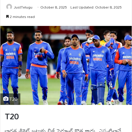
JustTelugu
October 8, 2025
Last Updated: October 8, 2025
2 minutes read
T20
T20
భారత క్రికెట్ జట్టుకు బిజీ షెడ్యూల్ కొత్త కాదు. ఎప్పటిలానే