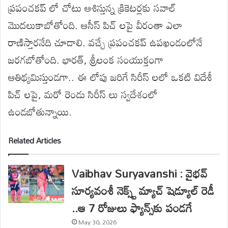
ప్రపంచకప్ లో చోటు ఆశిస్తున్న క్రికెటర్లకు సవాల్
మొదలుకాబోతోంది. ఆసీస్ పిచ్ లపై వీరంతా ఎలా
రాణిస్తారనేది చూడాలి. వచ్చే ప్రపంచకప్ ఉపఖండంలోనే
జరగబోతోంది. భారత్, శ్రీలంక సంయుక్తంగా
ఆతిథ్యమిస్తుండగా.. ఈ లోపు జరిగే సిరీస్ లలో ఒకటి విదేశీ
పిచ్ లపై, మరో రెండు సిరీస్ లు స్వదేశంలో
ఉండబోతున్నాయి.
Related Articles
Vaibhav Suryavanshi : వైభవ్
సూర్యవంశీ నెక్స్ట్ మ్యాచ్‌ షెడ్యూల్ రెడీ
..ఆ 7 రోజులు ఫ్యాన్స్‌కు పండగే
May 30, 2026