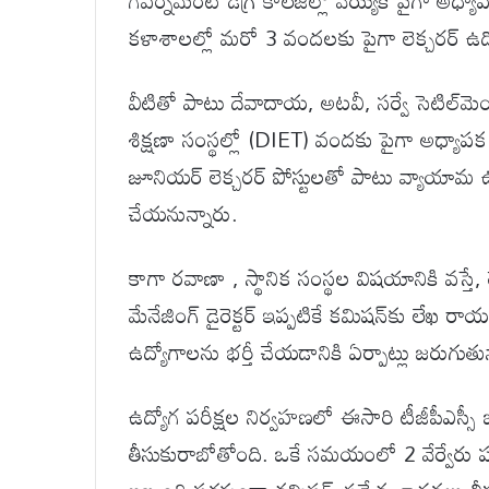
గవర్నమెంట్ డిగ్రీ కాలేజీల్లో వెయ్యికి పైగా అధ్యా
కళాశాలల్లో మరో 3 వందలకు పైగా లెక్చరర్ ఉద
వీటితో పాటు దేవాదాయ, అటవీ, సర్వే సెటిల్‌మె
శిక్షణా సంస్థల్లో (DIET) వందకు పైగా అధ్యాపక 
జూనియర్ లెక్చరర్ పోస్టులతో పాటు వ్యాయామ 
చేయనున్నారు.
కాగా రవాణా , స్థానిక సంస్థల విషయానికి వస్తే, 
మేనేజింగ్ డైరెక్టర్ ఇప్పటికే కమిషన్‌కు లేఖ ర
ఉద్యోగాలను భర్తీ చేయడానికి ఏర్పాట్లు జరుగుతు
ఉద్యోగ పరీక్షల నిర్వహణలో ఈసారి టీజీపీఎస్సీ 
తీసుకురాబోతోంది. ఒకే సమయంలో 2 వేర్వేరు ప