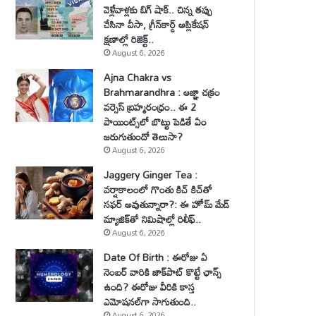
వెళ్లేవాళ్లకు బిగ్ షాక్.. చిన్న తప్పు
చేసినా వీసా, గ్రీన్‌కార్డ్ అప్లికేషన్
క్షణాల్లో రిజెక్ట్..
August 6, 2026
Ajna Chakra vs
Brahmarandhra : ఆజ్ఞా చక్రం
వర్సెస్ బ్రహ్మరంధ్రం.. ఈ 2
పాయింట్స్‌లో బొట్టు పెడితే ఏం
జరుగుతుందో తెలుసా?
August 6, 2026
Jaggery Ginger Tea :
వర్షాకాలంలో గొంతు కిచ్ కిచ్‌తో
సఫర్ అవుతున్నారా?: ఈ హోమ్ మేడ్
మ్యాజిక్‌తో నిమిషాల్లో రిలీఫ్..
August 6, 2026
Date Of Birth : ఈరోజు ఏ
నెంబర్ వారికి జాక్‌పాట్ కొట్టే ఛాన్స్
ఉంది? ఈరోజు వీరికి కాస్త
ఎమోషనల్‌గా సాగుతుంది..
August 6, 2026