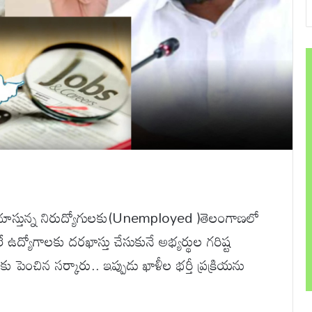
ుచూస్తున్న నిరుద్యోగులకు(Unemployed )తెలంగాణలో
లే ఉద్యోగాలకు దరఖాస్తు చేసుకునే అభ్యర్థుల గరిష్ట
పెంచిన సర్కారు.. ఇప్పుడు ఖాళీల భర్తీ ప్రక్రియను