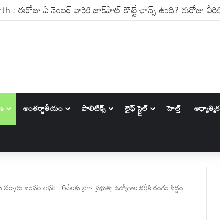
: రోజుకు రూ.27 కోట్లు విరాళాలు.. అపర దానకర్ణుడు అజీమ్ ప్రేమ్ జీ గ
ాణ
అంతర్జాతీయం
పాలిటిక్స్‌
లైఫ్ స్టైల్
హెల్త్
ఆధ్యాత్మి
ర్కారు బంపర్ ఆఫర్.. 6వేలకు పైగా ప్రభుత్వ ఉద్యోగాల భర్తీకి రంగం సిద్ధం