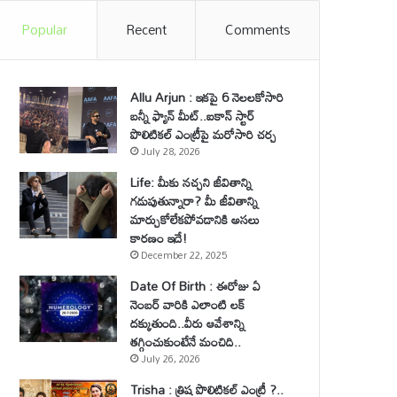
Popular
Recent
Comments
Allu Arjun : ఇకపై 6 నెలలకోసారి
బన్నీ ఫ్యాన్ మీట్..ఐకాన్ స్టార్
పొలిటికల్ ఎంట్రీపై మరోసారి చర్చ
July 28, 2026
Life: మీకు నచ్చని జీవితాన్ని
గడుపుతున్నారా? మీ జీవితాన్ని
మార్చుకోలేకపోవడానికి అసలు
కారణం ఇదే!
December 22, 2025
Date Of Birth : ఈరోజు ఏ
నెంబర్ వారికి ఎలాంటి లక్
దక్కుతుంది..వీరు ఆవేశాన్ని
తగ్గించుకుంటేనే మంచిది..
July 26, 2026
Trisha : త్రిష పొలిటికల్ ఎంట్రీ ?..