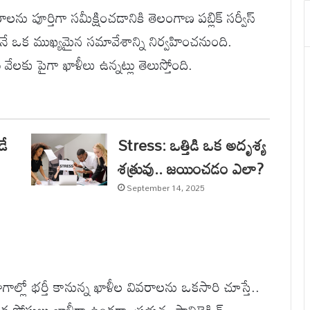
ను పూర్తిగా సమీక్షించడానికి తెలంగాణ పబ్లిక్ సర్వీస్
 ఒక ముఖ్యమైన సమావేశాన్ని నిర్వహించనుంది.
వేలకు పైగా ఖాళీలు ఉన్నట్లు తెలుస్తోంది.
డే
Stress: ఒత్తిడి ఒక అదృశ్య
శత్రువు.. జయించడం ఎలా?
September 14, 2025
ాగాల్లో భర్తీ కానున్న ఖాళీల వివరాలను ఒకసారి చూస్తే..