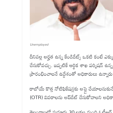
Unemployed
దీనివల్ల అర్హత ఉన్న కేండిడేట్స్ ఒకటి కంటే ఎ
చేసుకోవచ్చు. ఇప్పటికే ఆర్థిక శాఖ పర్మిషన్ ఉన్న
ప్రారంభించాలనే ఉద్దేశంతో అధికారులు ఉన్నారు
రాబోయే కొత్త నోటిఫికేషన్లకు అప్లై చేయాలనుకునే 
(OTR) వివరాలను అప్‌డేట్ చేసుకోవాలని అధికార
తెలంగాణలో సుమారు 30 లక్షల మంది ఓటీఆర్ క