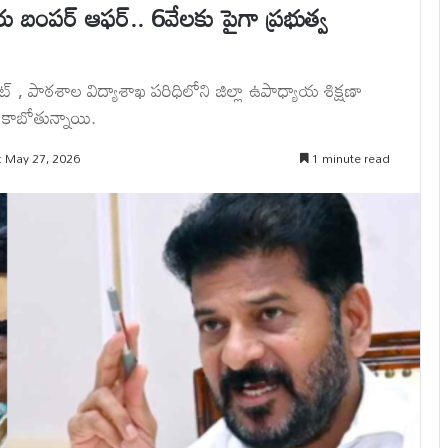
 బంపర్ ఆఫర్.. 6వేలకు పైగా ప్రభుత్వ
, పాఠశాల విద్యాశాఖ పరిధిలోని జిల్లా ఉపాధ్యాయ శిక్షణా
ీ కాబోతున్నాయి.
: May 27, 2026
1 minute read