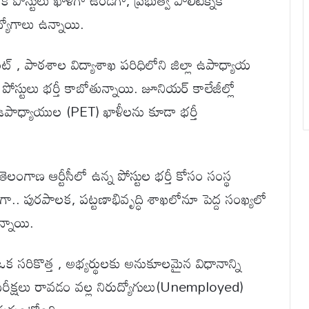
పక పోస్టులు ఖాళీగా ఉండగా, ప్రభుత్వ పాలిటెక్నిక్
్యోగాలు ఉన్నాయి.
ంట్ , పాఠశాల విద్యాశాఖ పరిధిలోని జిల్లా ఉపాధ్యాయ
పోస్టులు భర్తీ కాబోతున్నాయి. జూనియర్ కాలేజీల్లో
ఉపాధ్యాయుల (PET) ఖాళీలను కూడా భర్తీ
తెలంగాణ ఆర్టీసీలో ఉన్న పోస్టుల భర్తీ కోసం సంస్థ
ాయగా.. పురపాలక, పట్టణాభివృద్ధి శాఖలోనూ పెద్ద సంఖ్యలో
న్నాయి.
ఒక సరికొత్త , అభ్యర్థులకు అనుకూలమైన విధానాన్ని
రీక్షలు రావడం వల్ల నిరుద్యోగులు(Unemployed)