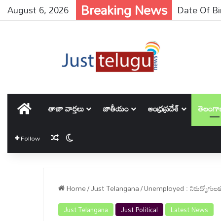
Breaking News
August 6, 2026
Azim Premji 
హోమ్
తాజా వార్తలు
జాతీయం
ఆంధ్రప్రదేశ్
తెలంగ
Random Article
Switch skin
Follow
Home
/
Just Telangana
/
Unemployed : నిరుద్యోగులకు స
Just Telangana
Just Political
Latest News