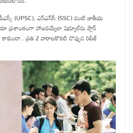
ీసుకుంటోంది.
ే యూపీఎస్సీ (UPSC), ఎస్ఎస్‌సీ (SSC) వంటి జాతీయ
ందరూ ప్రశాంతంగా హాజరయ్యేలా షెడ్యూల్‌ను ప్లాన్
రి కాకుండా.. ప్రతి 2 వారాలకొకటి చొప్పున రిలీజ్