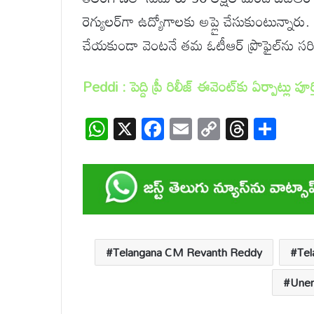
రెగ్యులర్‌గా ఉద్యోగాలకు అప్లై చేసుకుంటున్నా
చేయకుండా వెంటనే తమ ఓటీఆర్ ప్రొఫైల్‌ను సరి
Peddi : పెద్ది ప్రీ రిలీజ్ ఈవెంట్‌కు ఏర్పాట్లు పూర్త
W
X
F
E
C
T
S
h
ac
m
o
hr
h
at
e
ail
p
e
ar
s
b
y
a
e
A
o
Li
d
p
o
n
s
Telangana CM Revanth Reddy
Te
p
k
k
Unem