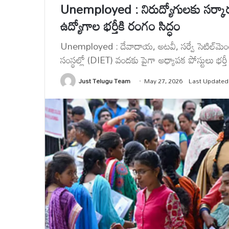
Unemployed : నిరుద్యోగులకు సర్కారు
ఉద్యోగాల భర్తీకి రంగం సిద్ధం
Unemployed : దేవాదాయ, అటవీ, సర్వే సెటిల్‌మెంట్ 
సంస్థల్లో (DIET) వందకు పైగా అధ్యాపక పోస్టులు భర్త
Just Telugu Team
May 27, 2026
Last Updated