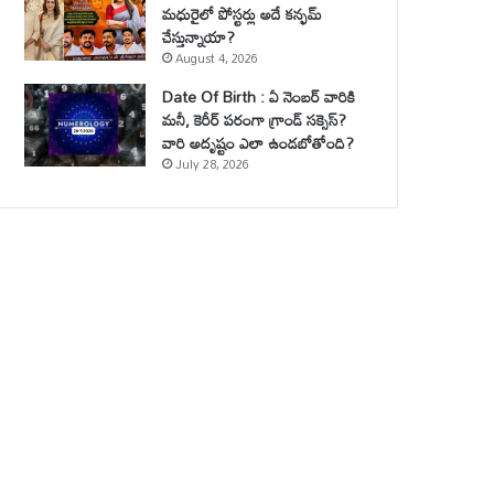
మధురైలో పోస్టర్లు అదే కన్ఫమ్
చేస్తున్నాయా?
August 4, 2026
Date Of Birth : ఏ నెంబర్ వారికి
మనీ, కెరీర్ పరంగా గ్రాండ్ సక్సెస్?
వారి అదృష్టం ఎలా ఉండబోతోంది?
July 28, 2026