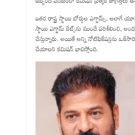
ఇబ్బంది పడకుండా కమిషన్ ప్రత్యేక జాగ్రత్తలు త
ఇతర రాష్ట్ర స్థాయి బోర్డుల ఎగ్జామ్స్, అలాగ
స్థాయి ఎగ్జామ్ డేట్స్‌ను ముందే పరిశీలించి, అ
చేస్తున్నారు. అయితే అన్ని నోటిఫికేషన్లను ఒకేసా
చేయాలని కమిషన్ భావిస్తోంది.