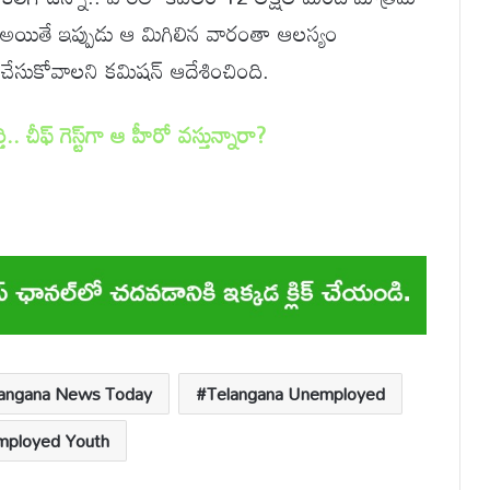
రు. అయితే ఇప్పుడు ఆ మిగిలిన వారంతా ఆలస్యం
చేసుకోవాలని కమిషన్ ఆదేశించింది.
ి.. చీఫ్‌ గెస్ట్‌గా ఆ హీరో వస్తున్నారా?
langana News Today
Telangana Unemployed
ployed Youth