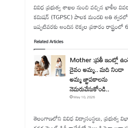
వివిధ ప్రభుత్వ శాఖల నుంచి వచ్చిన ఖాళీల వివరాల
కమిషన్ (TGPSC) పాలక మండలి అతి త్వరలోనే
ఇప్పటివరకు అందిన లెక్కల ప్రకారం రాష్ట్రంలో 6 
Related Articles
Mother :ప్రతీ ఇంట్లో ఉం
దైవం అమ్మ.. మది నిండా
అమ్మ జ్ఞాపకాలను
నెమరువేసుకోండి..
May 10, 2026
తెలంగాణలోని వివిధ విద్యాసంస్థలు, ప్రభుత్వ విభ