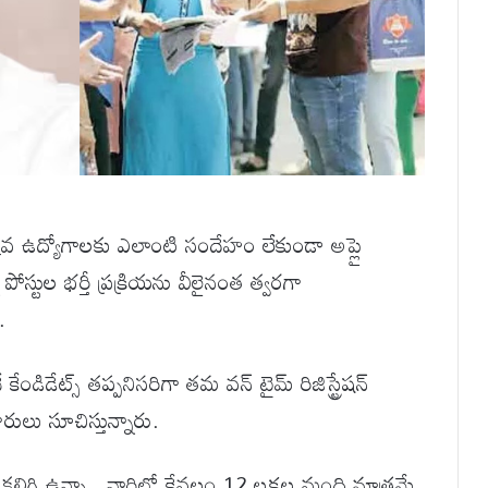
క్కువ ఉద్యోగాలకు ఎలాంటి సందేహం లేకుండా అప్లై
 పోస్టుల భర్తీ ప్రక్రియను వీలైనంత త్వరగా
.
కేండిడేట్స్ తప్పనిసరిగా తమ వన్ టైమ్ రిజిస్ట్రేషన్
ులు సూచిస్తున్నారు.
లిగి ఉన్నా.. వారిలో కేవలం 12 లక్షల మంది మాత్రమే