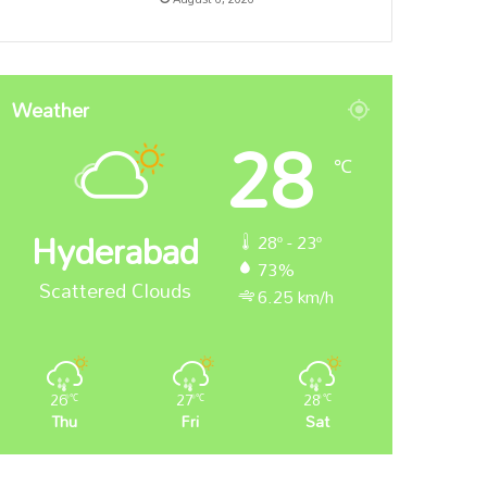
Weather
28
℃
Hyderabad
28º - 23º
73%
Scattered Clouds
6.25 km/h
26
27
28
℃
℃
℃
Thu
Fri
Sat