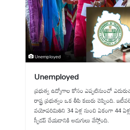
Unemployed
Unemployed
ప్రభుత్వ ఉద్యోగాల కోసం ఎప్పటినుంచో ఎదుర
రాష్ట్ర ప్రభుత్వం ఒక తీపి కబురు చెప్పింది. ఇటీవ
వయోపరిమితిని 34 ఏళ్ల నుంచి ఏకంగా 44 ఏళ్లకు 
స్పీడప్ చేయడానికి అడుగులు వేస్తోంది.