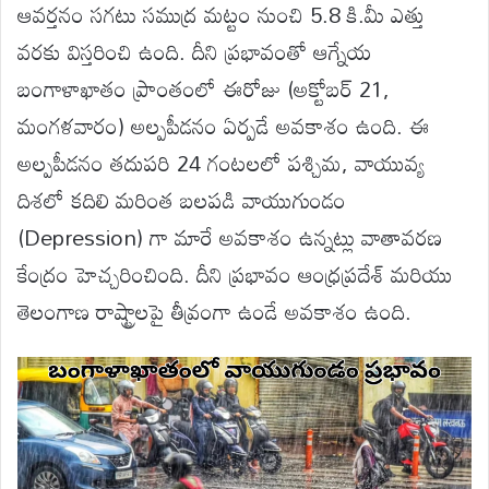
ఆవర్తనం సగటు సముద్ర మట్టం నుంచి 5.8 కి.మీ ఎత్తు
వరకు విస్తరించి ఉంది. దీని ప్రభావంతో ఆగ్నేయ
బంగాళాఖాతం ప్రాంతంలో ఈరోజు (అక్టోబర్ 21,
మంగళవారం) అల్పపీడనం ఏర్పడే అవకాశం ఉంది. ఈ
అల్పపీడనం తదుపరి 24 గంటలలో పశ్చిమ, వాయువ్య
దిశలో కదిలి మరింత బలపడి వాయుగుండం
(Depression) గా మారే అవకాశం ఉన్నట్లు వాతావరణ
కేంద్రం హెచ్చరించింది. దీని ప్రభావం ఆంధ్రప్రదేశ్ మరియు
తెలంగాణ రాష్ట్రాలపై తీవ్రంగా ఉండే అవకాశం ఉంది.