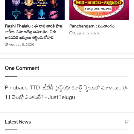
Rashi Phalalu : ఈ రాశి వారికి పాత
Panchangam : పంచాంగం
బాకీలు వసూలయ్యే అవకాశం..వీరు
August 6, 2026
అనవసర ఖర్చులు తగ్గించుకోవాలి..
August 6, 2026
One Comment
Pingback:
TTD :టీటీడీ ట్రస్ట్‌లకు రికార్డ్ స్థాయిలో విరాళాలు.. ఈ
11 నెలల్లో ఎంతంటే? - JustTelugu
Latest News