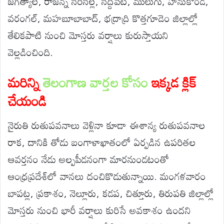
జ‌గిత్యాల‌, రాజ‌న్న సిరిసిల్ల‌, సిద్దిపేట‌, ములుగు, హ‌నుకొండ‌,
వ‌రంగ‌ల్, మ‌హ‌బూబాబాద్‌, భ‌ద్రాద్రి కొత్తగూడెం జిల్లాల్లో
తేలిక‌పాటి నుంచి మోస్తరు వ‌ర్షాలు కురుస్తాయని
వెల్లడించింది.
మరిన్ని
తెలంగాణ వార్తల కోసం
ఇక్కడ క్లిక్
చేయండి
నైరుతి రుతుపవనాలు వెళ్లినా కూడా ఈశాన్య రుతుపవనాల
రాక, దానికి తోడు బంగాళాఖాతంలో ఏర్పడిన ఉపరితల
ఆవర్తనం నేడు అల్పపీడనంగా మారనుండటంతో
ఆంధ్రప్రదేశ్‌లో వానలు దంచికొడుతున్నాయి. మంగళవారం
బాపట్ల, ప్రకాశం, నెల్లూరు, కడప, చిత్తూరు, తిరుపతి జిల్లాల్లో
మోస్తరు నుంచి భారీ వర్షాలు కురిసే అవకాశం ఉందని