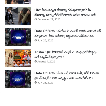
Life: మీకు నచ్చని జీవితాన్ని గడుపుతున్నారా? మీ
జీవితాన్ని మార్చుకోలేకపోవడానికి అసలు కారణం ఇదే!
December 22, 2025
Date Of Birth : ఈరోజు ఏ నెంబర్ వారికి ఎలాంటి లక్
దక్కుతుంది..వీరు ఆవేశాన్ని తగ్గించుకుంటేనే మంచిది..
July 26, 2026
Trisha : త్రిష పొలిటికల్ ఎంట్రీ ?.. మధురైలో పోస్టర్లు
అదే కన్ఫమ్ చేస్తున్నాయా?
August 4, 2026
Date Of Birth : ఏ నెంబర్ వారికి మనీ, కెరీర్ పరంగా
గ్రాండ్ సక్సెస్? వారి అదృష్టం ఎలా ఉండబోతోంది?
July 28, 2026