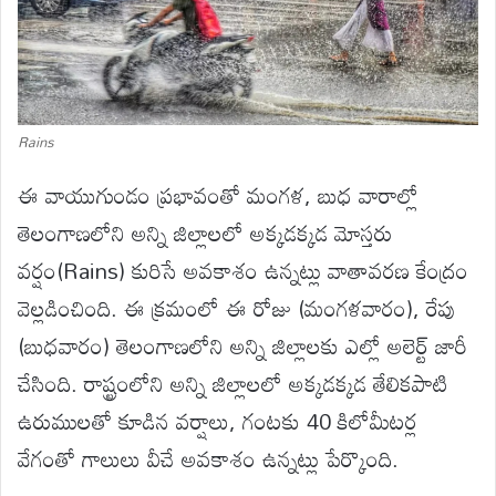
Rains
ఈ వాయుగుండం ప్రభావంతో మంగళ, బుధ వారాల్లో
తెలంగాణలోని అన్ని జిల్లాలలో అక్కడక్కడ మోస్తరు
వర్షం(Rains) కురిసే అవకాశం ఉన్నట్లు వాతావరణ కేంద్రం
వెల్లడించింది. ఈ క్రమంలో ఈ రోజు (మంగళవారం), రేపు
(బుధవారం) తెలంగాణలోని అన్ని జిల్లాలకు ఎల్లో అలెర్ట్ జారీ
చేసింది. రాష్ట్రంలోని అన్ని జిల్లాలలో అక్కడక్కడ తేలికపాటి
ఉరుములతో కూడిన వర్షాలు, గంటకు 40 కిలోమీటర్ల
వేగంతో గాలులు వీచే అవకాశం ఉన్నట్లు పేర్కొంది.