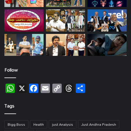
Follow
WhatsApp
X
Facebook
Email
Copy
Threads
Share
Link
Tags
Bigg Boss
Health
just Analysis
Just Andhra Pradesh