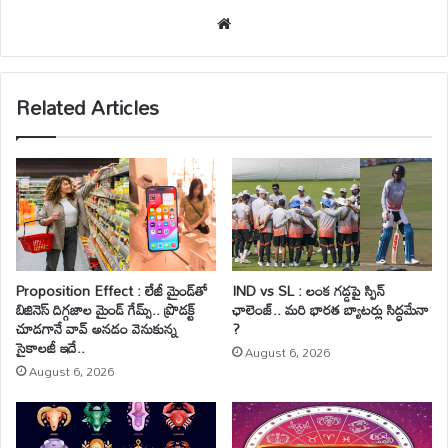
We
bsi
te
Related Articles
Proposition Effect : లేజీ మైండ్‌తో
IND vs SL : లంక గడ్డపై స్పిన్
బిజినెస్ దిగ్గజాల మైండ్ గేమ్స్.. ప్రొడక్ట్
ఛాలెంజ్.. మరి భారత బ్యాటర్లు సిద్ధమేనా
చూడగానే వావ్ అనడం వెనుకున్న
?
సైకాలజీ ఇదే..
August 6, 2026
August 6, 2026