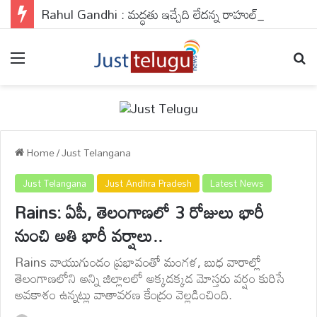
Rahul Gandhi : మద్ధతు ఇచ్చేది లేదన్న రాహుల్.. డీలిమిటేషన్ బిల్లుపై కేంద్రం ఏం చేయబోతోంది ?
Menu
Se
Home
/
Just Telangana
Just Telangana
Just Andhra Pradesh
Latest News
Rains: ఏపీ, తెలంగాణలో 3 రోజులు భారీ
నుంచి అతి భారీ వర్షాలు..
Rains వాయుగుండం ప్రభావంతో మంగళ, బుధ వారాల్లో
తెలంగాణలోని అన్ని జిల్లాలలో అక్కడక్కడ మోస్తరు వర్షం కురిసే
అవకాశం ఉన్నట్లు వాతావరణ కేంద్రం వెల్లడించింది.