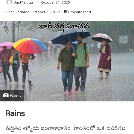
JustTelugu
October 21, 2025
Last Updated: October 21, 2025
1 minute read
Rains
Rains
ప్రస్తుతం ఆగ్నేయ బంగాళాఖాతం ప్రాంతంలో ఒక ఉపరితల