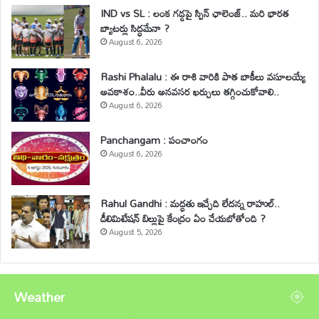
IND vs SL : లంక గడ్డపై స్పిన్ ఛాలెంజ్.. మరి భారత
బ్యాటర్లు సిద్ధమేనా ?
August 6, 2026
Rashi Phalalu : ఈ రాశి వారికి పాత బాకీలు వసూలయ్యే
అవకాశం..వీరు అనవసర ఖర్చులు తగ్గించుకోవాలి..
August 6, 2026
Panchangam : పంచాంగం
August 6, 2026
Rahul Gandhi : మద్ధతు ఇచ్చేది లేదన్న రాహుల్..
డీలిమిటేషన్ బిల్లుపై కేంద్రం ఏం చేయబోతోంది ?
August 5, 2026
Weather