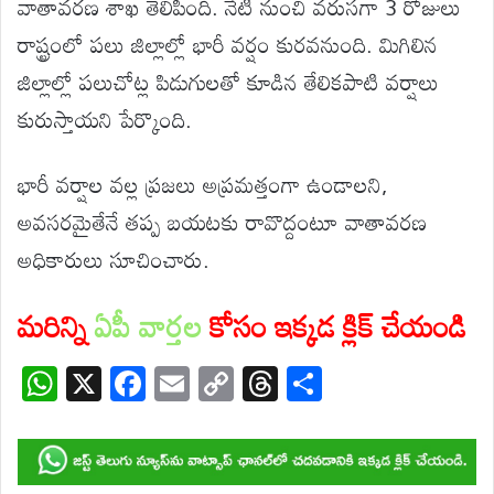
వాతావరణ శాఖ తెలిపింది. నేటి నుంచి వరుసగా 3 రోజులు
రాష్ట్రంలో పలు జిల్లాల్లో భారీ వర్షం కురవనుంది. మిగిలిన
జిల్లాల్లో పలుచోట్ల పిడుగులతో కూడిన తేలికపాటి వర్షాలు
కురుస్తాయని పేర్కొంది.
భారీ వర్షాల వల్ల ప్రజలు అప్రమత్తంగా ఉండాలని,
అవసరమైతేనే తప్ప బయటకు రావొద్దంటూ వాతావరణ
అధికారులు సూచించారు.
మరిన్ని
ఏపీ వార్తల
కోసం ఇక్కడ క్లిక్ చేయండి
W
X
F
E
C
T
S
h
ac
m
o
hr
h
at
e
ail
p
e
ar
s
b
y
a
e