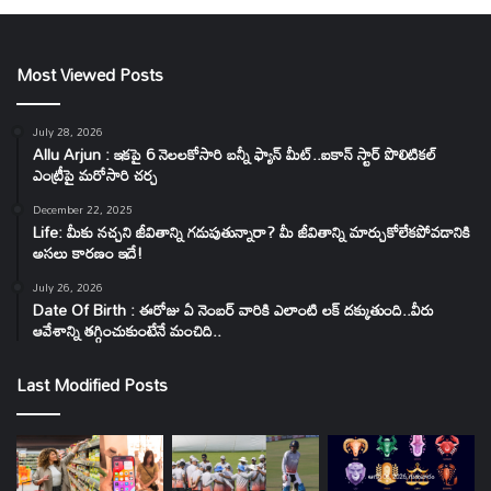
Most Viewed Posts
July 28, 2026
Allu Arjun : ఇకపై 6 నెలలకోసారి బన్నీ ఫ్యాన్ మీట్..ఐకాన్ స్టార్ పొలిటికల్
ఎంట్రీపై మరోసారి చర్చ
December 22, 2025
Life: మీకు నచ్చని జీవితాన్ని గడుపుతున్నారా? మీ జీవితాన్ని మార్చుకోలేకపోవడానికి
అసలు కారణం ఇదే!
July 26, 2026
Date Of Birth : ఈరోజు ఏ నెంబర్ వారికి ఎలాంటి లక్ దక్కుతుంది..వీరు
ఆవేశాన్ని తగ్గించుకుంటేనే మంచిది..
Last Modified Posts