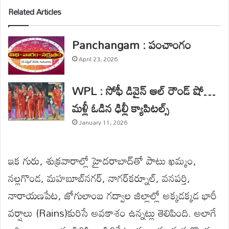
Related Articles
Panchangam : పంచాంగం
April 23, 2026
WPL : సోఫీ డివైన్ ఆల్ రౌండ్ షో…
మళ్లీ ఓడిన ఢిల్లీ క్యాపిటల్స్
January 11, 2026
ఇక గురు, శుక్రవారాల్లో హైదరాబాద్‌తో పాటు ఖ‌మ్మం,
న‌ల్లగొండ‌, మ‌హ‌బూబ్‌న‌గ‌ర్‌, నాగర్‌కర్నూల్‌, వనపర్తి,
నారాయణపేట, జోగులాంబ గద్వాల జిల్లాల్లో అక్కడ‌క్కడ భారీ
వ‌ర్షాలు (Rains)కురిసే అవకాశం ఉన్నట్లు తెలిపింది. అలాగే