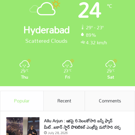
24
℃
Hyderabad
29º - 23º
89%
Scattered Clouds
4.32 km/h
29
27
29
℃
℃
℃
Thu
Fri
Sat
Popular
Recent
Comments
Allu Arjun : ఇకపై 6 నెలలకోసారి బన్నీ ఫ్యాన్
మీట్..ఐకాన్ స్టార్ పొలిటికల్ ఎంట్రీపై మరోసారి చర్చ
July 28, 2026