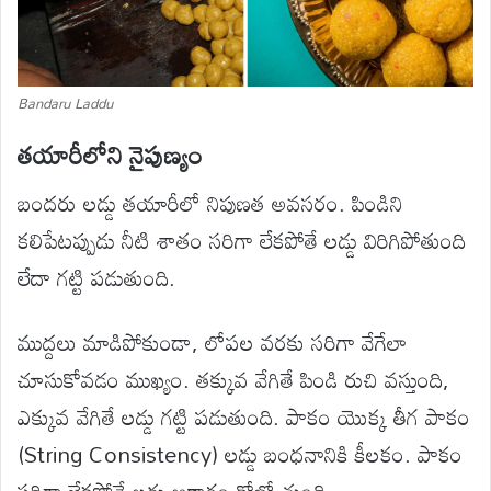
Bandaru Laddu
తయారీలోని నైపుణ్యం
బందరు లడ్డు తయారీలో నిపుణత అవసరం. పిండిని
కలిపేటప్పుడు నీటి శాతం సరిగా లేకపోతే లడ్డు విరిగిపోతుంది
లేదా గట్టి పడుతుంది.
ముద్దలు మాడిపోకుండా, లోపల వరకు సరిగా వేగేలా
చూసుకోవడం ముఖ్యం. తక్కువ వేగితే పిండి రుచి వస్తుంది,
ఎక్కువ వేగితే లడ్డు గట్టి పడుతుంది. పాకం యొక్క తీగ పాకం
(String Consistency) లడ్డు బంధనానికి కీలకం. పాకం