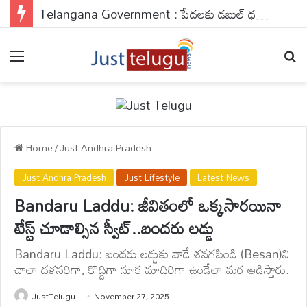
Telangana Government : పేదలకు డబుల్ ధమాకా..అప్లై చేయకపోతే వెంటనే చేసుకోండి..
Menu
Se
Home
/
Just Andhra Pradesh
Just Andhra Pradesh
Just Lifestyle
Latest News
Bandaru Laddu: జీవితంలో ఒక్కసారయినా
టేస్ట్ చూడాల్సిన స్వీట్..బందరు లడ్డు
Bandaru Laddu: బందరు లడ్డుకు వాడే శనగపిండి (Besan)ని
చాలా దళసరిగా, కొద్దిగా నూక మాదిరిగా ఉండేలా మర ఆడిస్తారు.
JustTelugu
November 27, 2025