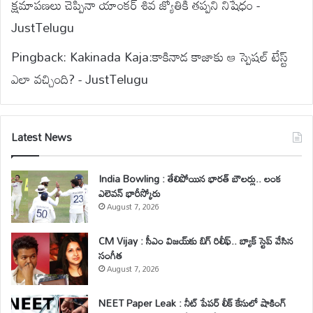
క్షమాపణలు చెప్పినా యాంకర్ శివ జ్యోతికి తప్పని నిషేధం -
JustTelugu
Pingback:
Kakinada Kaja:కాకినాడ కాజాకు ఆ స్పెషల్ టేస్ట్
ఎలా వచ్చింది? - JustTelugu
Latest News
India Bowling : తేలిపోయిన భారత్ బౌలర్లు.. లంక
ఎలెవన్ భారీస్కోరు
August 7, 2026
CM Vijay : సీఎం విజయ్‌కు బిగ్ రిలీఫ్.. బ్యాక్ స్టెప్ వేసిన
సంగీత
August 7, 2026
NEET Paper Leak : నీట్ పేపర్ లీక్ కేసులో షాకింగ్