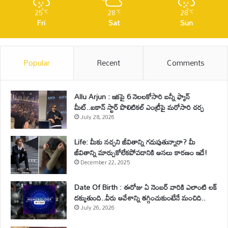
25
28
28
℃
℃
℃
Fri
Sat
Sun
Popular
Recent
Comments
Allu Arjun : ఇకపై 6 నెలలకోసారి బన్నీ ఫ్యాన్
మీట్..ఐకాన్ స్టార్ పొలిటికల్ ఎంట్రీపై మరోసారి చర్చ
July 28, 2026
Life: మీకు నచ్చని జీవితాన్ని గడుపుతున్నారా? మీ
జీవితాన్ని మార్చుకోలేకపోవడానికి అసలు కారణం ఇదే!
December 22, 2025
Date Of Birth : ఈరోజు ఏ నెంబర్ వారికి ఎలాంటి లక్
దక్కుతుంది..వీరు ఆవేశాన్ని తగ్గించుకుంటేనే మంచిది..
July 26, 2026