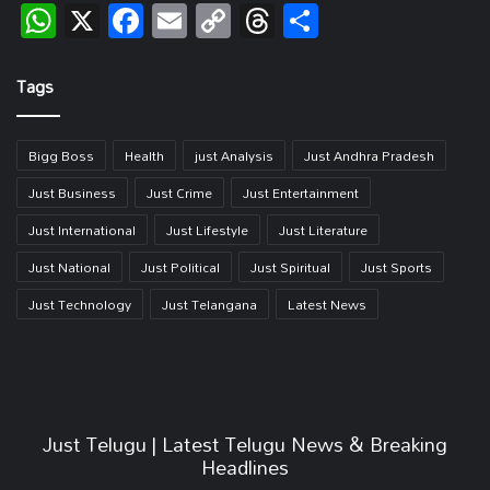
WhatsApp
X
Facebook
Email
Copy
Threads
Share
Link
Tags
Bigg Boss
Health
just Analysis
Just Andhra Pradesh
Just Business
Just Crime
Just Entertainment
Just International
Just Lifestyle
Just Literature
Just National
Just Political
Just Spiritual
Just Sports
Just Technology
Just Telangana
Latest News
Just Telugu | Latest Telugu News & Breaking
Headlines