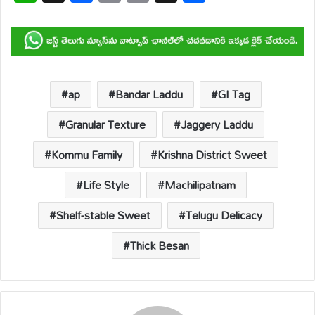
h
ac
m
o
hr
h
at
e
ail
p
e
ar
s
b
y
a
e
A
o
Li
d
p
o
n
s
ap
Bandar Laddu
GI Tag
p
k
k
Granular Texture
Jaggery Laddu
Kommu Family
Krishna District Sweet
Life Style
Machilipatnam
Shelf-stable Sweet
Telugu Delicacy
Thick Besan