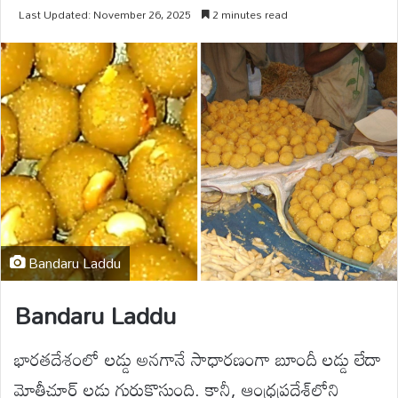
Last Updated: November 26, 2025
2 minutes read
Bandaru Laddu
Bandaru Laddu
భారతదేశంలో లడ్డు అనగానే సాధారణంగా బూందీ లడ్డు లేదా
మోతీచూర్ లడ్డు గుర్తుకొస్తుంది. కానీ, ఆంధ్రప్రదేశ్‌లోని