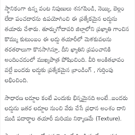
స్థానికంగా ఉన్న వంట నిపుణులు శనగపిండి, నెయ్యి, బెల్లం
లేదా పంచదారను ఉపయోగించి ఈ ప్రత్యేకమైన లడ్డును
తయారు చేశారు. తూర్పుగోదావరి జిల్లాలోని ప్రఖ్యాతి గాంచిన
కొమ్ము కుటుంబం ఈ లడ్డు తయారీలో మెళకువలను
తరతరాలుగా కొనసాగిస్తూ, దీని ఖ్యాతిని ప్రపంచానికి
అందించడంలో ముఖ్యపాత్ర పోషించింది. వీరి అంకితభావం
వల్లే బందరు లడ్డుకు ప్రత్యేకమైన బ్రాండింగ్ , గుర్తింపు
లభించింది.
సాధారణ లడ్డూల కంటే ఎందుకు భిన్నమైనది అంటే..బందరు
లడ్డును ఇతర లడ్డూల నుంచి వేరు చేసే ప్రధాన అంశం దాని
ముడి పదార్థాల తయారీ మరియు నిర్మాణమే (Texture).