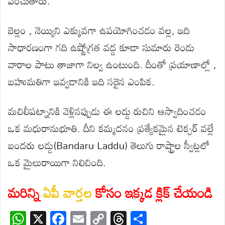
పంచుతారు.
బెల్లం , నెయ్యిని ఎక్కువగా ఉపయోగించడం వల్ల, ఇది
సాధారణంగా గది ఉష్ణోగ్రత వద్ద కూడా సుమారు రెండు
వారాల పాటు తాజాగా నిల్వ ఉంటుంది. దీంతో ప్రయాణాల్లో ,
బహుమతిగా ఇవ్వడానికి ఇది సరైన ఎంపిక.
మచిలీపట్నానికి వెళ్లినప్పుడు ఈ లడ్డు రుచిని ఆస్వాదించడం
ఒక మధురానుభూతి. దీని కమ్మదనం ప్రత్యేకమైన టెక్చర్ వల్లే
బందరు లడ్డు(Bandaru Laddu) తెలుగు రాష్ట్రాల స్వీట్లలో
ఒక మైలురాయిగా నిలిచింది.
మరిన్ని
ఏపీ వార్తల
కోసం ఇక్కడ క్లిక్ చేయండి
W
X
F
E
C
T
S