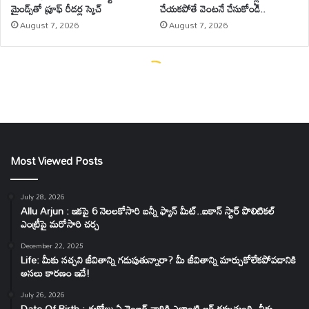
Most Viewed Posts
July 28, 2026
Allu Arjun : ఇకపై 6 నెలలకోసారి బన్నీ ఫ్యాన్ మీట్..ఐకాన్ స్టార్ పొలిటికల్
ఎంట్రీపై మరోసారి చర్చ
December 22, 2025
Life: మీకు నచ్చని జీవితాన్ని గడుపుతున్నారా? మీ జీవితాన్ని మార్చుకోలేకపోవడానికి
అసలు కారణం ఇదే!
July 26, 2026
Date Of Birth : ఈరోజు ఏ నెంబర్ వారికి ఎలాంటి లక్ దక్కుతుంది..వీరు