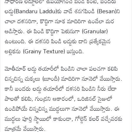
సాధారణ లడ్డూలలో ఉపయోగించే పిండి కంటే, బందరు
లడ్డు(Bandaru Laddu)కు వాడే శనగపిండి (Besan)ని
చాలా దళసరిగా, కొద్దిగా నూక మాదిరిగా ఉండేలా మర
ఆడిస్తారు. ఈ పిండి కొద్దిగా పెళుసుగా (Granular)
ఉంటుంది. ఈ దళసరి పిండి లడ్డుకు దాని ప్రత్యేకమైన
అల్లికను (Grainy Texture) ఇస్తుంది.
మోతీచూర్ లడ్డు తయారీలో పిండిని చాలా పలచగా కలిపి
చిన్నచిన్న చుక్కలు (బూందీ) మాదిరిగా నూనెలో వేయిస్తారు.
కానీ బందరు లడ్డు తయారీలో దళసరి పిండిని నీరు లేదా
పాలతో కలిపి, గుండ్రని ఆకారంలో, ఒరిజినల్ సైజులో
ఉండిపోయే చిన్నచిన్న ముద్దలుగా నూనెలో వేయిస్తారు. ఈ
ముద్దలు పూర్తి స్థాయిలో కాకుండా, గోల్డెన్ కలర్ వచ్చేవరకు
మాత్రమే వేయిస్తారు.