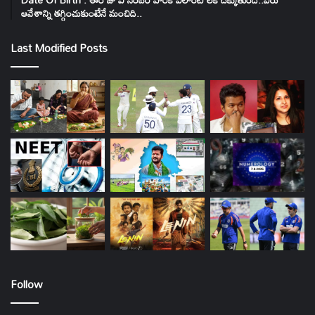
ఆవేశాన్ని తగ్గించుకుంటేనే మంచిది..
Last Modified Posts
Follow