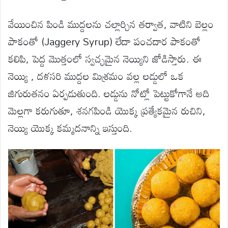
వేయించిన పిండి ముద్దలను చల్లార్చిన తర్వాత, వాటిని బెల్లం
పాకంతో (Jaggery Syrup) లేదా పంచదార పాకంతో
కలిపి, పెద్ద మొత్తంలో స్వచ్ఛమైన నెయ్యిని జోడిస్తారు. ఈ
నెయ్యి , దళసరి ముద్దల మిశ్రమం వల్ల లడ్డులో ఒక
జిగురుతనం ఏర్పడుతుంది. లడ్డును నోట్లో పెట్టుకోగానే అది
మెల్లగా కరుగుతూ, శనగపిండి యొక్క ప్రత్యేకమైన రుచిని,
నెయ్యి యొక్క కమ్మదనాన్ని ఇస్తుంది.