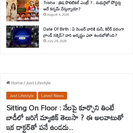
Trisha : త్రిష పొలిటికల్ ఎంట్రీ ?.. మధురైలో పోస్టర్లు
అదే కన్ఫమ్ చేస్తున్నాయా?
August 4, 2026
Date Of Birth : ఏ నెంబర్ వారికి మనీ, కెరీర్ పరంగా
గ్రాండ్ సక్సెస్? వారి అదృష్టం ఎలా ఉండబోతోంది?
July 28, 2026