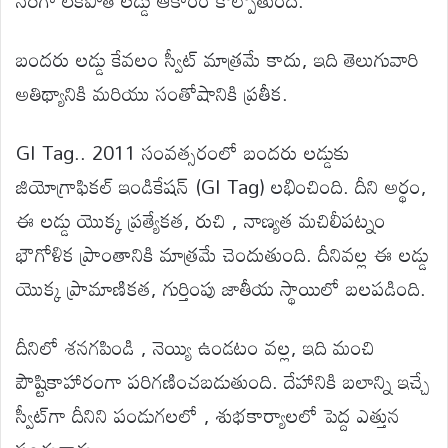
సరిగా లేకపోతే లడ్డు ఆకారం కోల్పోతుంది.
బందరు లడ్డు కేవలం స్వీట్ మాత్రమే కాదు, ఇది తెలుగువారి
అతిథ్యానికి మరియు సంతోషానికి ప్రతీక.
GI Tag.. 2011 సంవత్సరంలో బందరు లడ్డుకు
జియోగ్రాఫికల్ ఇండికేషన్ (GI Tag) లభించింది. దీని అర్థం,
ఈ లడ్డు యొక్క ప్రత్యేకత, రుచి , నాణ్యత మచిలీపట్నం
భౌగోళిక ప్రాంతానికి మాత్రమే చెందుతుంది. దీనివల్ల ఈ లడ్డు
యొక్క ప్రామాణికత, గుర్తింపు జాతీయ స్థాయిలో బలపడింది.
దీనిలో శనగపిండి , నెయ్యి ఉండటం వల్ల, ఇది మంచి
పౌష్టికాహారంగా పరిగణించబడుతుంది. దేహానికి బలాన్ని ఇచ్చే
స్వీట్‌గా దీనిని పండుగలలో , శుభకార్యాలలో పెద్ద ఎత్తున