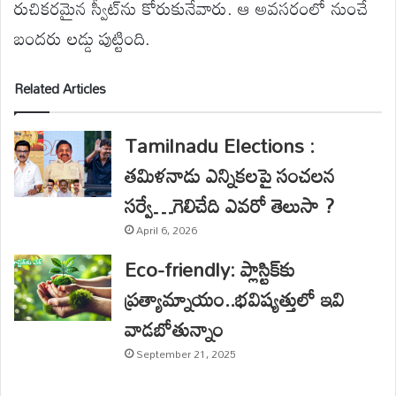
రుచికరమైన స్వీట్‌ను కోరుకునేవారు. ఆ అవసరంలో నుంచే
బందరు లడ్డు పుట్టింది.
Related Articles
Tamilnadu Elections :
తమిళనాడు ఎన్నికలపై సంచలన
సర్వే…గెలిచేది ఎవరో తెలుసా ?
April 6, 2026
Eco-friendly: ప్లాస్టిక్‌కు
ప్రత్యామ్నాయం..భవిష్యత్తులో ఇవి
వాడబోతున్నాం
September 21, 2025