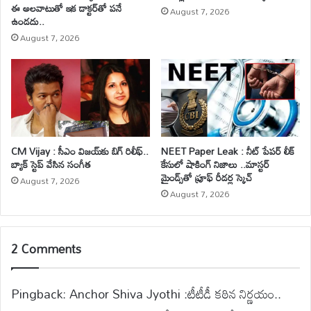
ఈ అలవాటుతో ఇక డాక్టర్‌తో పనే
August 7, 2026
ఉండదు..
August 7, 2026
CM Vijay : సీఎం విజయ్‌కు బిగ్ రిలీఫ్..
NEET Paper Leak : నీట్ పేపర్ లీక్
బ్యాక్ స్టెప్ వేసిన సంగీత
కేసులో షాకింగ్ నిజాలు ..మాస్టర్
మైండ్స్‌తో ప్రూఫ్ రీడర్ల స్కెచ్
August 7, 2026
August 7, 2026
2 Comments
Pingback:
Anchor Shiva Jyothi :టీటీడీ కఠిన నిర్ణయం..