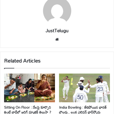
JustTelugu
We
bsi
te
Related Articles
Sitting On Floor : నేలపై కూర్చొని
India Bowling : తేలిపోయిన భారత్
తింటే బాడీలో జరిగే మ్యాజిక్ తెలుసా ?
బౌలర్లు.. లంక ఎలెవన్ భారీస్కోరు