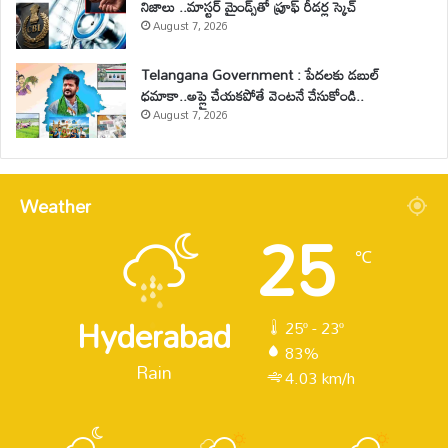
నిజాలు ..మాస్టర్ మైండ్స్‌తో ప్రూఫ్ రీడర్ల స్కెచ్
August 7, 2026
Telangana Government : పేదలకు డబుల్
ధమాకా..అప్లై చేయకపోతే వెంటనే చేసుకోండి..
August 7, 2026
Weather
25
℃
Hyderabad
25º - 23º
83%
Rain
4.03 km/h