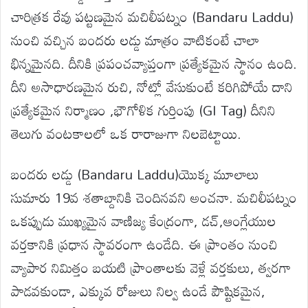
చారిత్రక రేవు పట్టణమైన మచిలీపట్నం (Bandaru Laddu)
నుంచి వచ్చిన బందరు లడ్డు మాత్రం వాటికంటే చాలా
భిన్నమైనది. దీనికి ప్రపంచవ్యాప్తంగా ప్రత్యేకమైన స్థానం ఉంది.
దీని అసాధారణమైన రుచి, నోట్లో వేసుకుంటే కరిగిపోయే దాని
ప్రత్యేకమైన నిర్మాణం ,భౌగోళిక గుర్తింపు (GI Tag) దీనిని
తెలుగు వంటకాలలో ఒక రారాజుగా నిలబెట్టాయి.
బందరు లడ్డు (Bandaru Laddu)యొక్క మూలాలు
సుమారు 19వ శతాబ్దానికి చెందినవని అంచనా. మచిలీపట్నం
ఒకప్పుడు ముఖ్యమైన వాణిజ్య కేంద్రంగా, డచ్,ఆంగ్లేయుల
వర్తకానికి ప్రధాన స్థావరంగా ఉండేది. ఈ ప్రాంతం నుంచి
వ్యాపార నిమిత్తం బయటి ప్రాంతాలకు వెళ్లే వర్తకులు, త్వరగా
పాడవకుండా, ఎక్కువ రోజులు నిల్వ ఉండే పౌష్టికమైన,