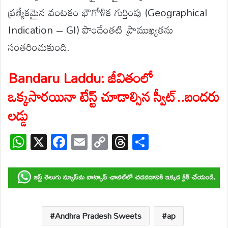
ప్రత్యేకమైన వంటకం భౌగోళిక గుర్తింపు (Geographical
Indication – GI) పొందేంతటి ప్రాముఖ్యతను
సంతరించుకుంది.
Bandaru Laddu: జీవితంలో
ఒక్కసారయినా టేస్ట్ చూడాల్సిన స్వీట్..బందరు
లడ్డు
W
X
F
E
C
T
S
h
ac
m
o
hr
h
at
e
ail
p
e
ar
s
b
y
a
e
A
o
Li
d
p
o
n
s
Andhra Pradesh Sweets
ap