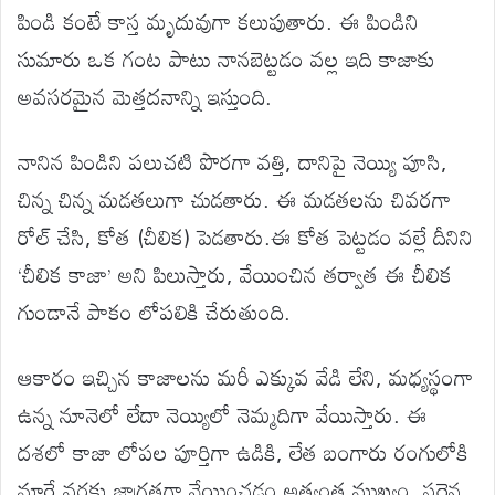
పిండి కంటే కాస్త మృదువుగా కలుపుతారు. ఈ పిండిని
సుమారు ఒక గంట పాటు నానబెట్టడం వల్ల ఇది కాజాకు
అవసరమైన మెత్తదనాన్ని ఇస్తుంది.
నానిన పిండిని పలుచటి పొరగా వత్తి, దానిపై నెయ్యి పూసి,
చిన్న చిన్న మడతలుగా చుడతారు. ఈ మడతలను చివరగా
రోల్ చేసి, కోత (చీలిక) పెడతారు.ఈ కోత పెట్టడం వల్లే దీనిని
‘చీలిక కాజా’ అని పిలుస్తారు, వేయించిన తర్వాత ఈ చీలిక
గుండానే పాకం లోపలికి చేరుతుంది.
ఆకారం ఇచ్చిన కాజాలను మరీ ఎక్కువ వేడి లేని, మధ్యస్థంగా
ఉన్న నూనెలో లేదా నెయ్యిలో నెమ్మదిగా వేయిస్తారు. ఈ
దశలో కాజా లోపల పూర్తిగా ఉడికి, లేత బంగారు రంగులోకి
మారే వరకు జాగ్రత్తగా వేయించడం అత్యంత ముఖ్యం. సరైన