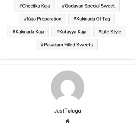
p
k
k
Cheelika Kaja
Godavari Special Sweet
Kaja Preparation
Kakinada GI Tag
Kakinada Kaja
Kotayya Kaja
Life Style
Pasakam Filled Sweets
JustTelugu
We
bsi