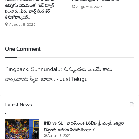
ఉద్యోగం విషయంలో గుడ్ న్యూస్
August 8, 2026
వింటారు..వీరు హెల్త్ మీద కేర్
తీసుకోవాల్సిందే..
August 8, 2026
One Comment
Pingback:
Sunnundalu: సున్నుండలు..బలమే కాదు
సాంప్రదాయ స్వీట్ కూడా.. - JustTelugu
Latest News
IND vs SL : భారత్,లంక సిరీస్‌కు ఫ్రీ ఎంట్రీ..ఇకనైనా
టెస్టులకు ఆదరణ పెరుగుతుందా ?
August 8, 2026