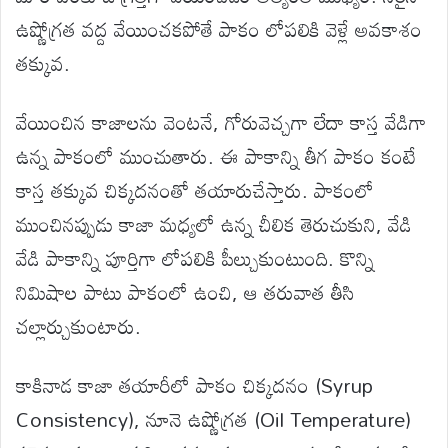
ఉష్ణోగ్రత వద్ద వేయించకపోతే పాకం లోపలికి వెళ్లే అవకాశం
తక్కువ.
వేయించిన కాజాలను వెంటనే, గోరువెచ్చగా లేదా కాస్త వేడిగా
ఉన్న పాకంలో ముంచుతారు. ఈ పాకాన్ని తీగ పాకం కంటే
కాస్త తక్కువ చిక్కదనంతో తయారుచేస్తారు. పాకంలో
ముంచినప్పుడు కాజా మధ్యలో ఉన్న చీలిక తెరుచుకుని, వేడి
వేడి పాకాన్ని పూర్తిగా లోపలికి పీల్చుకుంటుంది. కొన్ని
నిమిషాల పాటు పాకంలో ఉంచి, ఆ తరువాత తీసి
చల్లార్చుకుంటారు.
కాకినాడ కాజా తయారీలో పాకం చిక్కదనం (Syrup
Consistency), నూనె ఉష్ణోగ్రత (Oil Temperature)