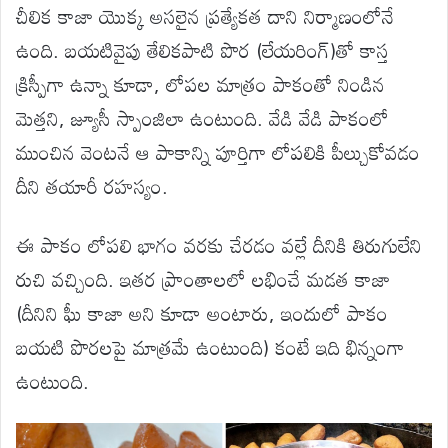
చీలిక కాజా యొక్క అసలైన ప్రత్యేకత దాని నిర్మాణంలోనే
ఉంది. బయటివైపు తేలికపాటి పొర (లేయరింగ్)తో కాస్త
క్రిస్పీగా ఉన్నా కూడా, లోపల మాత్రం పాకంతో నిండిన
మెత్తని, జ్యూసీ స్పాంజిలా ఉంటుంది. వేడి వేడి పాకంలో
ముంచిన వెంటనే ఆ పాకాన్ని పూర్తిగా లోపలికి పీల్చుకోవడం
దీని తయారీ రహస్యం.
ఈ పాకం లోపలి భాగం వరకు చేరడం వల్లే దీనికి తిరుగులేని
రుచి వచ్చింది. ఇతర ప్రాంతాలలో లభించే మడత కాజా
(దీనిని ఘీ కాజా అని కూడా అంటారు, ఇందులో పాకం
బయటి పొరలపై మాత్రమే ఉంటుంది) కంటే ఇది భిన్నంగా
ఉంటుంది.