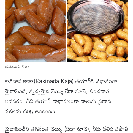
Kakinada Kaja
కాకినాడ కాజా(Kakinada Kaja) తయారీకి ప్రధానంగా
మైదాపిండి, స్వచ్ఛమైన నెయ్యి లేదా నూనె, పంచదార
అవసరం. దీని తయారీ సాధారణంగా నాలుగు ప్రధాన
దశలను కలిగి ఉంటుంది.
మైదాపిండిని తగినంత నెయ్యి (లేదా నూనె), నీరు కలిపి చపాతీ