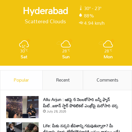
Hyderabad
30º - 23º
88%
Scattered Clouds
4.94 km/h
30
28
28
℃
℃
℃
Sat
Sun
Mon
Popular
Recent
Comments
Allu Arjun : ఇకపై 6 నెలలకోసారి బన్నీ ఫ్యాన్
మీట్..ఐకాన్ స్టార్ పొలిటికల్ ఎంట్రీపై మరోసారి చర్చ
July 28, 2026
Life: మీకు నచ్చని జీవితాన్ని గడుపుతున్నారా? మీ
జీవితాన్ని మార్చుకోలేకపోవడానికి అసలు కారణం ఇదే!