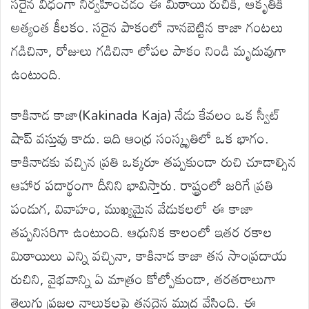
సరైన విధంగా నిర్వహించడం ఈ మిఠాయి రుచికి, ఆకృతికి
అత్యంత కీలకం. సరైన పాకంలో నానబెట్టిన కాజా గంటలు
గడిచినా, రోజులు గడిచినా లోపల పాకం నిండి మృదువుగా
ఉంటుంది.
కాకినాడ కాజా(Kakinada Kaja) నేడు కేవలం ఒక స్వీట్
షాప్ వస్తువు కాదు. ఇది ఆంధ్ర సంస్కృతిలో ఒక భాగం.
కాకినాడకు వచ్చిన ప్రతి ఒక్కరూ తప్పకుండా రుచి చూడాల్సిన
ఆహార పదార్థంగా దీనిని భావిస్తారు. రాష్ట్రంలో జరిగే ప్రతి
పండుగ, వివాహం, ముఖ్యమైన వేడుకలలో ఈ కాజా
తప్పనిసరిగా ఉంటుంది. ఆధునిక కాలంలో ఇతర రకాల
మిఠాయిలు ఎన్ని వచ్చినా, కాకినాడ కాజా తన సాంప్రదాయ
రుచిని, వైభవాన్ని ఏ మాత్రం కోల్పోకుండా, తరతరాలుగా
తెలుగు ప్రజల నాలుకలపై తనదైన ముద్ర వేసింది. ఈ