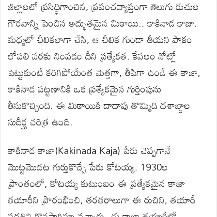
జిల్లాలలో ప్రసిద్ధిగాంచిన, ప్రపంచవ్యాప్తంగా తెలుగు రుచుల
గౌరవాన్ని పెంచిన అద్భుతమైన మిఠాయి.. కాకినాడ కాజా.
మధ్యలో చీలికలాగా చేసి, ఆ చీలిక గుండా తీయని పాకం
లోపలి వరకు నింపడం దీని ప్రత్యేకత. కేవలం నోట్లో
పెట్టుకుంటే కరిగిపోయేంత మెత్తగా, తీపిగా ఉండే ఈ కాజా,
కాకినాడ పట్టణానికి ఒక ప్రత్యేకమైన గుర్తింపును
తీసుకొచ్చింది. ఈ మిఠాయికి దాదాపు తొమ్మిది దశాబ్దాల
సుదీర్ఘ చరిత్ర ఉంది.
కాకినాడ కాజా(Kakinada Kaja) పేరు చెప్పగానే
మొట్టమొదట గుర్తుకొచ్చే పేరు కోటయ్య. 1930ల
ప్రాంతంలో, కోటయ్య కుటుంబం ఈ ప్రత్యేకమైన కాజా
తయారీని ప్రారంభించి, తరతరాలుగా ఈ రుచిని, తయారీ
పద్ధతిని కొనసాగిస్తూ వచ్చారు. ఈ కాజా తయారీలో