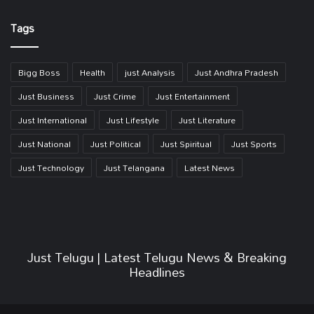
Link
Tags
Bigg Boss
Health
just Analysis
Just Andhra Pradesh
Just Business
Just Crime
Just Entertainment
Just International
Just Lifestyle
Just Literature
Just National
Just Political
Just Spiritual
Just Sports
Just Technology
Just Telangana
Latest News
Just Telugu | Latest Telugu News & Breaking
Headlines