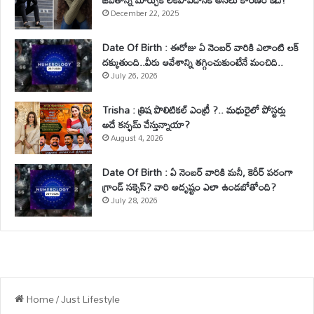
December 22, 2025
Date Of Birth : ఈరోజు ఏ నెంబర్ వారికి ఎలాంటి లక్
దక్కుతుంది..వీరు ఆవేశాన్ని తగ్గించుకుంటేనే మంచిది..
July 26, 2026
Trisha : త్రిష పొలిటికల్ ఎంట్రీ ?.. మధురైలో పోస్టర్లు
అదే కన్ఫమ్ చేస్తున్నాయా?
August 4, 2026
Date Of Birth : ఏ నెంబర్ వారికి మనీ, కెరీర్ పరంగా
గ్రాండ్ సక్సెస్? వారి అదృష్టం ఎలా ఉండబోతోంది?
July 28, 2026