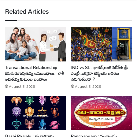
te
Related Articles
Transactional Relationship :
IND vs SL : భారత్,లంక సిరీస్‌కు ఫ్రీ
కనుమరుగువుతున్న అనుబంధాలు.. ఖాళీ
ఎంట్రీ..ఇకనైనా టెస్టులకు ఆదరణ
అవుతున్న కుటుంబ బంధాలు
పెరుగుతుందా ?
August 8, 2026
August 8, 2026
Rashi Phalalu : ఈ రాశివారు
Panchangam : పంచాంగం