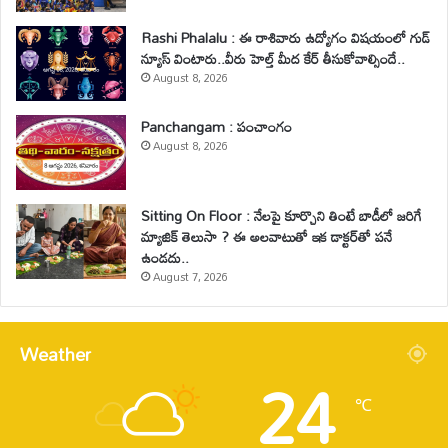
Rashi Phalalu : ఈ రాశివారు ఉద్యోగం విషయంలో గుడ్
న్యూస్ వింటారు..వీరు హెల్త్ మీద కేర్ తీసుకోవాల్సిందే..
August 8, 2026
Panchangam : పంచాంగం
August 8, 2026
Sitting On Floor : నేలపై కూర్చొని తింటే బాడీలో జరిగే
మ్యాజిక్ తెలుసా ? ఈ అలవాటుతో ఇక డాక్టర్‌తో పనే
ఉండదు..
August 7, 2026
Weather
24
℃