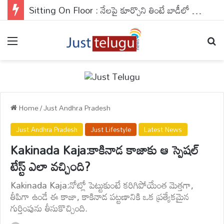
Sitting On Floor : నేలపై కూర్చొని తింటే బాడీలో జరిగే మ్యాజిక్ తెలుసా ? ఈ అలవాటుతో ఇక డాక్టర్‌తో పనే ఉండదు..
Menu
Se
Home
/
Just Andhra Pradesh
Just Andhra Pradesh
Just Lifestyle
Latest News
Kakinada Kaja:కాకినాడ కాజాకు ఆ స్పెషల్
టేస్ట్ ఎలా వచ్చింది?
Kakinada Kaja:నోట్లో పెట్టుకుంటే కరిగిపోయేంత మెత్తగా,
తీపిగా ఉండే ఈ కాజా, కాకినాడ పట్టణానికి ఒక ప్రత్యేకమైన
గుర్తింపును తీసుకొచ్చింది.