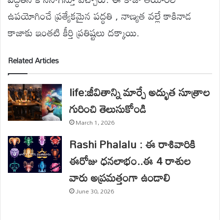
ఉపయోగించే ప్రత్యేకమైన పద్ధతి , నాణ్యత వల్లే కాకినాడ
కాజాకు ఇంతటి కీర్తి ప్రతిష్టలు దక్కాయి.
Related Articles
life:జీవితాన్ని మార్చే అద్భుత సూత్రాల
గురించి తెలుసుకోండి
March 1, 2026
Rashi Phalalu : ఈ రాశివారికి
ఈరోజు ధనలాభం..ఈ 4 రాశుల
వారు అప్రమత్తంగా ఉండాలి
June 30, 2026