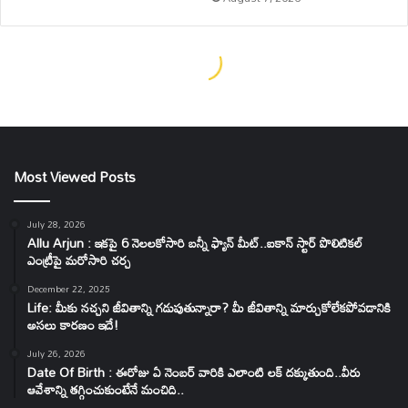
Most Viewed Posts
July 28, 2026
Allu Arjun : ఇకపై 6 నెలలకోసారి బన్నీ ఫ్యాన్ మీట్..ఐకాన్ స్టార్ పొలిటికల్
ఎంట్రీపై మరోసారి చర్చ
December 22, 2025
Life: మీకు నచ్చని జీవితాన్ని గడుపుతున్నారా? మీ జీవితాన్ని మార్చుకోలేకపోవడానికి
అసలు కారణం ఇదే!
July 26, 2026
Date Of Birth : ఈరోజు ఏ నెంబర్ వారికి ఎలాంటి లక్ దక్కుతుంది..వీరు
ఆవేశాన్ని తగ్గించుకుంటేనే మంచిది..