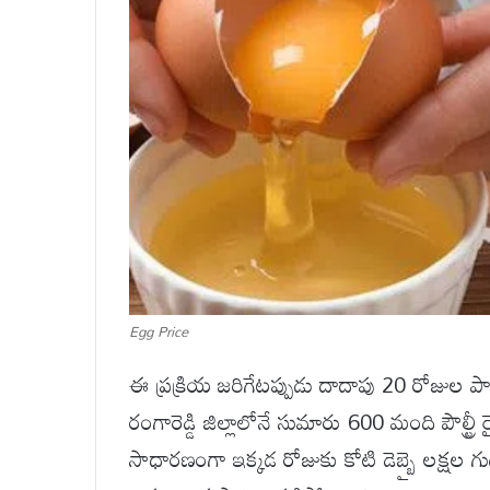
Egg Price
ఈ ప్రక్రియ జరిగేటప్పుడు దాదాపు 20 రోజుల పాటు 
రంగారెడ్డి జిల్లాలోనే సుమారు 600 మంది పౌల్ట్రీ
సాధారణంగా ఇక్కడ రోజుకు కోటి డెబ్బై లక్షల గుడ్ల