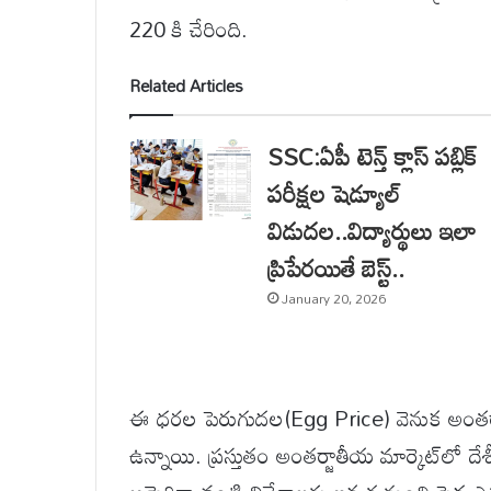
220 కి చేరింది.
Related Articles
SSC:ఏపీ టెన్త్ క్లాస్ పబ్లిక్
పరీక్షల షెడ్యూల్
విడుదల..విద్యార్థులు ఇలా
ప్రిపేరయితే బెస్ట్..
January 20, 2026
ఈ ధరల పెరుగుదల(Egg Price) వెనుక అంతర్జాత
ఉన్నాయి. ప్రస్తుతం అంతర్జాతీయ మార్కెట్‌లో ద