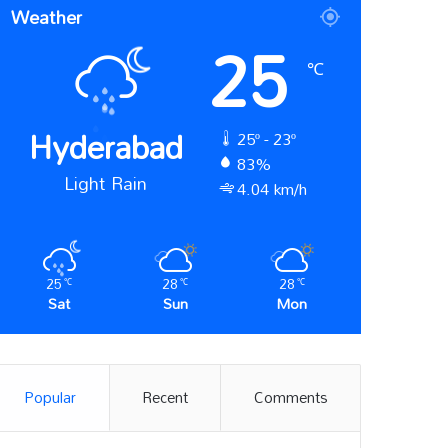
Weather
25
℃
Hyderabad
25º - 23º
83%
Light Rain
4.04 km/h
25
28
28
℃
℃
℃
Sat
Sun
Mon
Popular
Recent
Comments