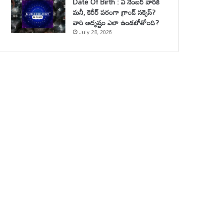
Date Of Birth : ఏ నెంబర్ వారికి
మనీ, కెరీర్ పరంగా గ్రాండ్ సక్సెస్?
వారి అదృష్టం ఎలా ఉండబోతోంది?
July 28, 2026