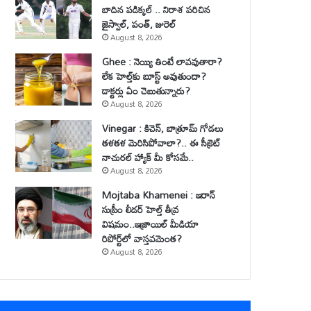
బాదిన పడిక్కల్ .. నిరాశ పరిచిన
జైస్వాల్, పంత్, జురెల్
August 8, 2026
Ghee : నెయ్యి తింటే లావవుతారా?
లేక హెల్త్‌కు బూస్ట్ అవుతుందా?
డాక్టర్లు ఏం చెబుతున్నారు?
August 8, 2026
Vinegar : కిచెన్, బాత్రూమ్ గోడలు
తళతళ మెరిసిపోవాలా?.. ఈ సీక్రెట్
నాచురల్ హ్యాక్ మీ కోసమే..
August 8, 2026
Mojtaba Khamenei : ఇరాన్
సుప్రీం లీడర్ హెల్త్ తీవ్ర
విషమం..ఇజ్రాయిల్ మీడియా
రిపోర్ట్‌లో వాస్తవమెంత?
August 8, 2026