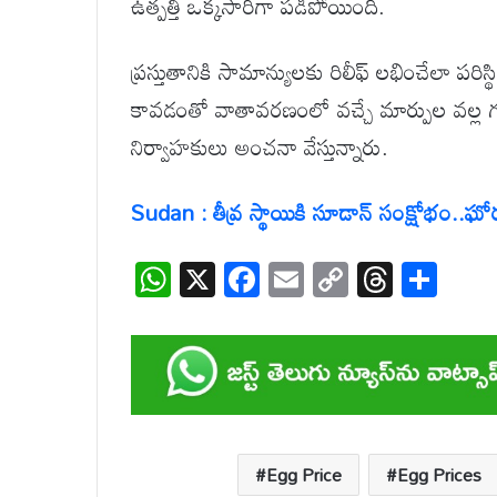
ఉత్పత్తి ఒక్కసారిగా పడిపోయింది.
ప్రస్తుతానికి సామాన్యులకు రిలీఫ్ లభించేలా పరి
కావడంతో వాతావరణంలో వచ్చే మార్పుల వల్ల గుడ్ల ప్
నిర్వాహకులు అంచనా వేస్తున్నారు.
Sudan : తీవ్ర స్థాయికి సూడాన్ సంక్షోభం..ఘ
W
X
F
E
C
T
S
h
ac
m
o
hr
h
at
e
ail
p
e
ar
s
b
y
a
e
A
o
Li
d
p
o
n
s
Egg Price
Egg Prices
p
k
k