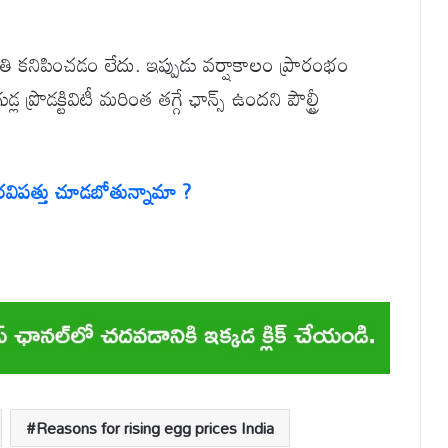
స్థితి కనిపించడం లేదు. ఇప్పుడు వర్షాకాలం ప్రారంభం
రొడక్టివిటీ మరింత తగ్గే ఛాన్స్ ఉందని పౌల్ట్రీ
ోరవిపత్తు చూడబోతున్నామా ?
Reasons for rising egg prices India