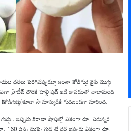
యల ధరలు పెరిగినప్పుడల్లా అంతా కోడిగుడ్ల వైపే మొగ్గు
ా ప్రొటీన్ దొరికే హెల్దీ ఫుడ్ ఇదే కావడంతో చాలామంది
్డు (కోడిగుడ్డు)కూడా సామాన్యుడికి గుదిబండగా మారింది.
గుడ్డు.. ఇప్పుడు కిరాణా షాపుల్లో ఏకంగా రూ. ఏడున్నర
. 160 ఉన్న ముప్పై గుడ్ల ట్రే ధర ఇప్పుడు ఏకంగా రూ.