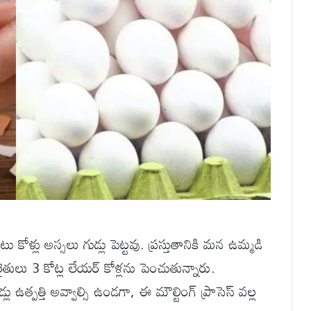
కోళ్లు అస్సలు గుడ్లు పెట్టవు. ప్రస్తుతానికి మన ఉమ్మడి
 రైతులు 3 కోట్ల లేయర్ కోళ్లను పెంచుతున్నారు.
ు ఉత్పత్తి అవ్వాల్సి ఉండగా, ఈ మౌల్టింగ్ ప్రాసెస్ వల్ల