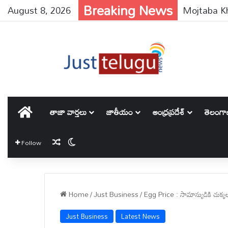
Breaking News
August 8, 2026
హోమ్
తాజా వార్తలు
జాతీయం
ఆంధ్రప్రదేశ్
తెలంగ
Random Article
Switch skin
Follow
Home
/
Just Business
/
Egg Price : సామాన్యుడికి చుక్కలు చ
Just Business
Latest News