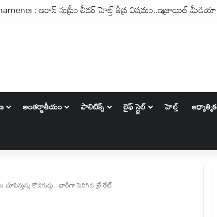
ాణ
అంతర్జాతీయం
పాలిటిక్స్‌
లైఫ్ స్టైల్
హెల్త్
ఆధ్యాత్మి
ూపిస్తున్న కోడిగుడ్డు.. భారీగా పెరిగిన ట్రే రేట్