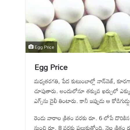
Egg Price
Egg Price
మధ్యతరగతి, పేద కుటుంబాల్లో నాన్‌వెజ్, కూరగా
చూపుతారు. అందులోనూ తక్కువ ఖర్చులో ఎక్కువగ
ఎగ్స్‌ను డైలీ తింటారు. కానీ ఇప్పుడు ఆ కోడిగుడ
రెండు వారాల క్రితం వరకు రూ. 6 లోపే దొరికిన 
నుంచి రూ. 8 వరకు పలుకుతోంది. నెల క్రితం రూ