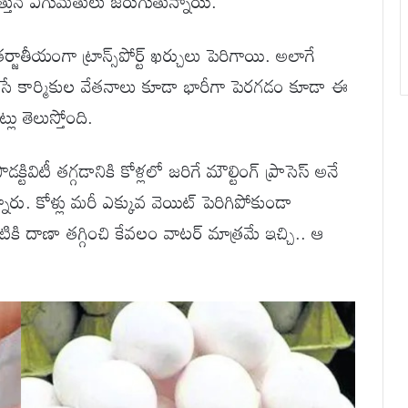
ఎత్తున ఎగుమతులు జరుగుతున్నాయి.
ాతీయంగా ట్రాన్స్‌పోర్ట్ ఖర్చులు పెరిగాయి. అలాగే
పనిచేసే కార్మికుల వేతనాలు కూడా భారీగా పెరగడం కూడా ఈ
ు తెలుస్తోంది.
క్టివిటీ తగ్గడానికి కోళ్లలో జరిగే మౌల్టింగ్ ప్రాసెస్ అనే
రు. కోళ్లు మరీ ఎక్కువ వెయిట్ పెరిగిపోకుండా
ాటికి దాణా తగ్గించి కేవలం వాటర్ మాత్రమే ఇచ్చి.. ఆ