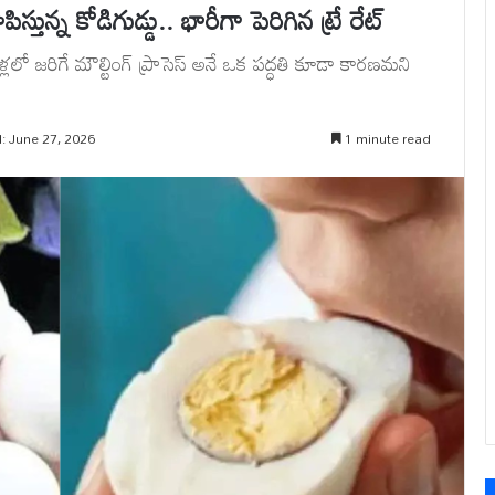
తున్న కోడిగుడ్డు.. భారీగా పెరిగిన ట్రే రేట్
కోళ్లలో జరిగే మౌల్టింగ్ ప్రాసెస్ అనే ఒక పద్ధతి కూడా కారణమని
: June 27, 2026
1 minute read