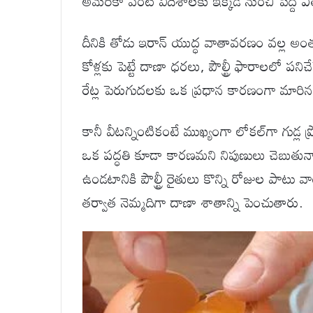
అమెరికా వంటి విదేశాలకు ఇక్కడ నుంచి పెద్ద 
దీనికి తోడు ఇరాన్ యుద్ధ వాతావరణం వల్ల అంతర్జ
కోళ్లకు పెట్టే దాణా ధరలు, పౌల్ట్రీ ఫారాలలో 
రేట్ల పెరుగుదలకు ఒక ప్రధాన కారణంగా మారినట్ల
కానీ వీటన్నింటికంటే ముఖ్యంగా లోకల్‌గా గుడ్ల ప్రొడ
ఒక పద్ధతి కూడా కారణమని నిపుణులు చెబుతున్నా
ఉండటానికి పౌల్ట్రీ రైతులు కొన్ని రోజుల పాటు వ
తర్వాత నెమ్మదిగా దాణా శాతాన్ని పెంచుతారు.