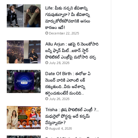
Life: మీకు నచ్చని జీవితాన్ని
గడుపుతున్నారా? మీ జీవితాన్ని
మార్చుకోలేకపోవడానికి అసలు
కారణం ఇదే!
December 22, 2025
Allu Arjun : ఇకపై 6 నెలలకోసారి
బన్నీ ఫ్యాన్ మీట్..ఐకాన్ స్టార్
పొలిటికల్ ఎంట్రీపై మరోసారి చర్చ
July 28, 2026
Date Of Birth : ఈరోజు ఏ
నెంబర్ వారికి ఎలాంటి లక్
దక్కుతుంది..వీరు ఆవేశాన్ని
తగ్గించుకుంటేనే మంచిది..
July 26, 2026
Trisha : త్రిష పొలిటికల్ ఎంట్రీ ?..
మధురైలో పోస్టర్లు అదే కన్ఫమ్
చేస్తున్నాయా?
August 4, 2026