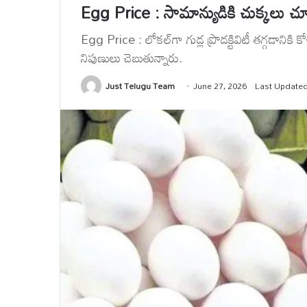
Egg Price : సామాన్యుడికి చుక్కలు చూపిస్
Egg Price : లోకల్‌గా గుడ్ల ప్రొడక్టివిటీ తగ్గడానికి 
నిపుణులు చెబుతున్నారు.
Just Telugu Team
June 27, 2026
Last Updated