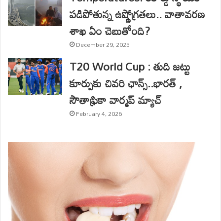
పడిపోతున్న ఉష్ణోగ్రతలు.. వాతావరణ
శాఖ ఏం చెబుతోంది?
December 29, 2025
T20 World Cup : తుది జట్టు
కూర్పుకు చివరి ఛాన్స్..భారత్ ,
సౌతాఫ్రికా వార్మప్ మ్యాచ్
February 4, 2026