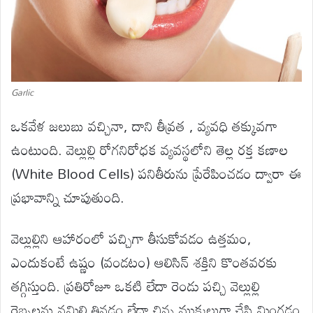
Garlic
ఒకవేళ జలుబు వచ్చినా, దాని తీవ్రత , వ్యవధి తక్కువగా
ఉంటుంది. వెల్లుల్లి రోగనిరోధక వ్యవస్థలోని తెల్ల రక్త కణాల
(White Blood Cells) పనితీరును ప్రేరేపించడం ద్వారా ఈ
ప్రభావాన్ని చూపుతుంది.
వెల్లుల్లిని ఆహారంలో పచ్చిగా తీసుకోవడం ఉత్తమం,
ఎందుకంటే ఉష్ణం (వండటం) ఆలిసిన్ శక్తిని కొంతవరకు
తగ్గిస్తుంది. ప్రతిరోజూ ఒకటి లేదా రెండు పచ్చి వెల్లుల్లి
రెబ్బలను నమిలి తినడం లేదా చిన్న ముక్కలుగా చేసి మింగడం