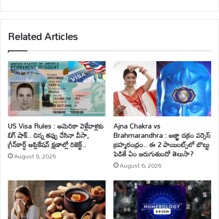
bsi
te
Related Articles
US Visa Rules : అమెరికా వెళ్లేవాళ్లకు
Ajna Chakra vs
బిగ్ షాక్.. చిన్న తప్పు చేసినా వీసా,
Brahmarandhra : ఆజ్ఞా చక్రం వర్సెస్
గ్రీన్‌కార్డ్ అప్లికేషన్ క్షణాల్లో రిజెక్ట్..
బ్రహ్మరంధ్రం.. ఈ 2 పాయింట్స్‌లో బొట్టు
పెడితే ఏం జరుగుతుందో తెలుసా?
August 6, 2026
August 6, 2026