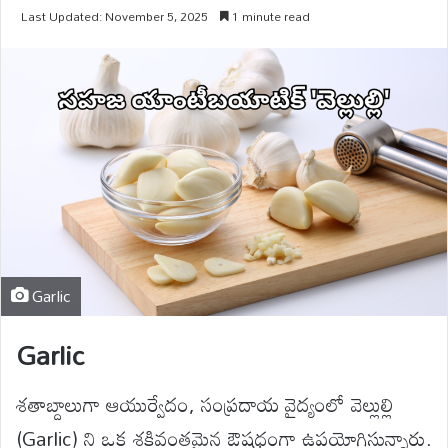
Last Updated: November 5, 2025
1 minute read
Garlic
Garlic
శతాబ్దాలుగా ఆయుర్వేదం, సంప్రదాయ వైద్యంలో వెల్లుల్లి
(Garlic) ని ఒక శక్తివంతమైన ఔషధంగా ఉపయోగిస్తున్నారు.