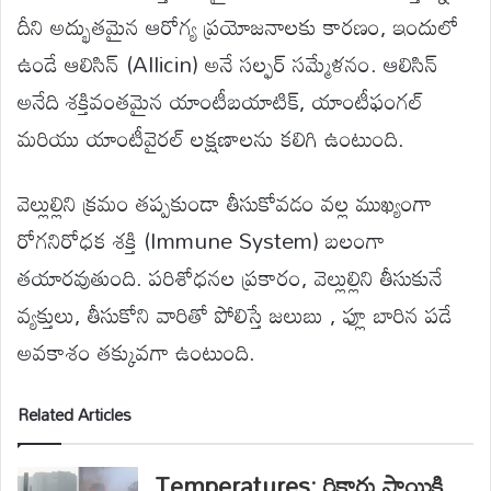
దీని అద్భుతమైన ఆరోగ్య ప్రయోజనాలకు కారణం, ఇందులో
ఉండే ఆలిసిన్ (Allicin) అనే సల్ఫర్ సమ్మేళనం. ఆలిసిన్
అనేది శక్తివంతమైన యాంటీబయాటిక్, యాంటీఫంగల్
మరియు యాంటీవైరల్ లక్షణాలను కలిగి ఉంటుంది.
వెల్లుల్లిని క్రమం తప్పకుండా తీసుకోవడం వల్ల ముఖ్యంగా
రోగనిరోధక శక్తి (Immune System) బలంగా
తయారవుతుంది. పరిశోధనల ప్రకారం, వెల్లుల్లిని తీసుకునే
వ్యక్తులు, తీసుకోని వారితో పోలిస్తే జలుబు , ఫ్లూ బారిన పడే
అవకాశం తక్కువగా ఉంటుంది.
Related Articles
Temperatures: రికార్డు స్థాయికి