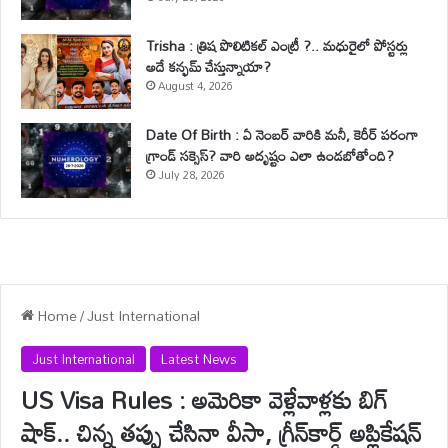
Trisha : త్రిష పొలిటికల్ ఎంట్రీ ?.. మధురైలో పోస్టర్లు
అదే కన్ఫమ్ చేస్తున్నాయా?
August 4, 2026
Date Of Birth : ఏ నెంబర్ వారికి మనీ, కెరీర్ పరంగా
గ్రాండ్ సక్సెస్? వారి అదృష్టం ఎలా ఉండబోతోంది?
July 28, 2026