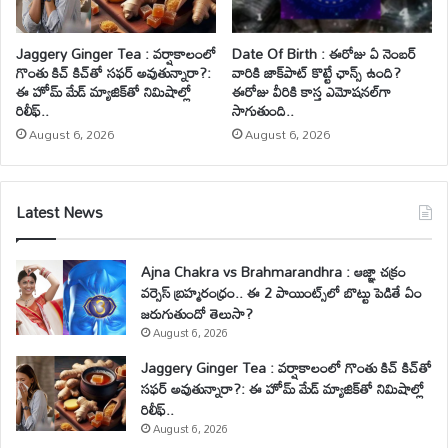
Jaggery Ginger Tea : వర్షాకాలంలో
Date Of Birth : ఈరోజు ఏ నెంబర్
గొంతు కిచ్ కిచ్‌తో సఫర్ అవుతున్నారా?:
వారికి జాక్‌పాట్ కొట్టే ఛాన్స్ ఉంది?
ఈ హోమ్ మేడ్ మ్యాజిక్‌తో నిమిషాల్లో
ఈరోజు వీరికి కాస్త ఎమోషనల్‌గా
రిలీఫ్..
సాగుతుంది..
August 6, 2026
August 6, 2026
Latest News
Ajna Chakra vs Brahmarandhra : ఆజ్ఞా చక్రం
వర్సెస్ బ్రహ్మరంధ్రం.. ఈ 2 పాయింట్స్‌లో బొట్టు పెడితే ఏం
జరుగుతుందో తెలుసా?
August 6, 2026
Jaggery Ginger Tea : వర్షాకాలంలో గొంతు కిచ్ కిచ్‌తో
సఫర్ అవుతున్నారా?: ఈ హోమ్ మేడ్ మ్యాజిక్‌తో నిమిషాల్లో
రిలీఫ్..
August 6, 2026