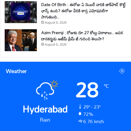
Date Of Birth : ఈరోజు ఏ నెంబర్ వారికి జాక్‌పాట్ కొట్టే
ఛాన్స్ ఉంది? ఈరోజు వీరికి కాస్త ఎమోషనల్‌గా
సాగుతుంది..
August 6, 2026
Azim Premji : రోజుకు రూ.27 కోట్లు విరాళాలు.. అపర
దానకర్ణుడు అజీమ్ ప్రేమ్ జీ గురించి తెలుసా?
August 6, 2026
Weather
28
℃
Hyderabad
29º - 23º
72%
Rain
6.76 km/h