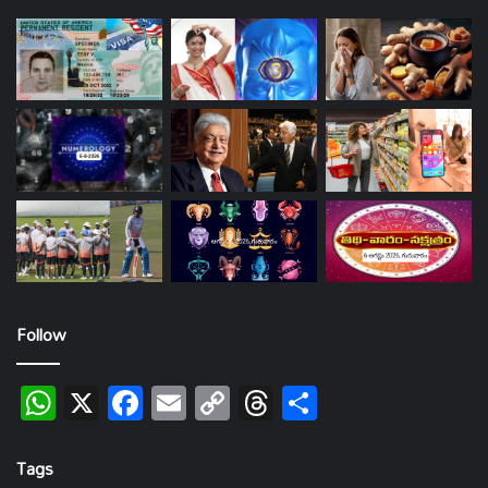
Follow
WhatsApp
X
Facebook
Email
Copy
Threads
Share
Link
Tags