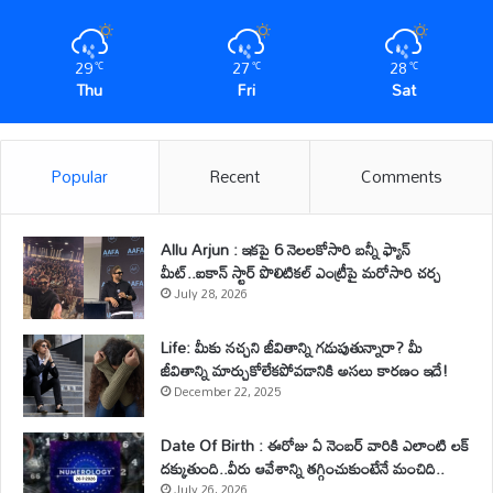
29
27
28
℃
℃
℃
Thu
Fri
Sat
Popular
Recent
Comments
Allu Arjun : ఇకపై 6 నెలలకోసారి బన్నీ ఫ్యాన్
మీట్..ఐకాన్ స్టార్ పొలిటికల్ ఎంట్రీపై మరోసారి చర్చ
July 28, 2026
Life: మీకు నచ్చని జీవితాన్ని గడుపుతున్నారా? మీ
జీవితాన్ని మార్చుకోలేకపోవడానికి అసలు కారణం ఇదే!
December 22, 2025
Date Of Birth : ఈరోజు ఏ నెంబర్ వారికి ఎలాంటి లక్
దక్కుతుంది..వీరు ఆవేశాన్ని తగ్గించుకుంటేనే మంచిది..
July 26, 2026