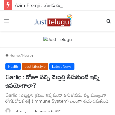
Azim Premji : రోజుకు రూ.27 కోట్లు విరాళాలు.. అపర దానకర్ణుడు అజీమ్ ప్రేమ్ జీ గురించి తెలుసా?
Menu
Se
Home
/
Health
Health
Just Lifestyle
Latest News
Garlic : రోజూ పచ్చి వెల్లుల్లి తీసుకుంటే ఇన్ని
ఉపయోగాలా?
Garlic : వెల్లుల్లిని క్రమం తప్పకుండా తీసుకోవడం వల్ల ముఖ్యంగా
రోగనిరోధక శక్తి (Immune System) బలంగా తయారవుతుంది.
JustTelugu
November 6, 2025