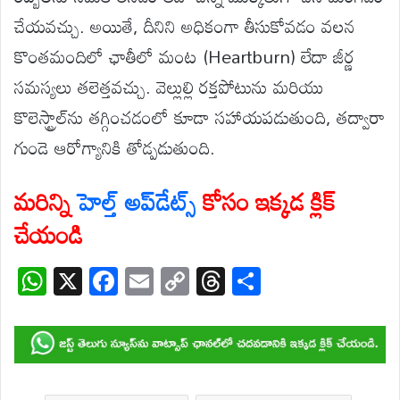
చేయవచ్చు. అయితే, దీనిని అధికంగా తీసుకోవడం వలన
కొంతమందిలో ఛాతీలో మంట (Heartburn) లేదా జీర్ణ
సమస్యలు తలెత్తవచ్చు. వెల్లుల్లి రక్తపోటును మరియు
కొలెస్ట్రాల్‌ను తగ్గించడంలో కూడా సహాయపడుతుంది, తద్వారా
గుండె ఆరోగ్యానికి తోడ్పడుతుంది.
మరిన్ని
హెల్త్ అప్‌డేట్స్
కోసం ఇక్కడ క్లిక్
చేయండి
W
X
F
E
C
T
S
h
ac
m
o
hr
h
at
e
ail
p
e
ar
s
b
y
a
e
A
o
Li
d