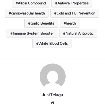
p
o
n
s
Allicin Compound
Antiviral Properties
p
k
k
cardiovascular health
Cold and Flu Prevention
Garlic Benefits
health
Immune System Booster
Natural Antibiotic
White Blood Cells
JustTelugu
We