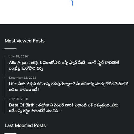
Most Viewed Posts
July 28, 2026
Allu Arjun : ఇకపై 6 నెలలకోసారి బన్నీ ఫ్యాన్ మీట్..ఐకాన్ స్టార్ పొలిటికల్
ఎంట్రీపై మరోసారి చర్చ
December 22, 2025
Life: మీకు నచ్చని జీవితాన్ని గడుపుతున్నారా? మీ జీవితాన్ని మార్చుకోలేకపోవడానికి
అసలు కారణం ఇదే!
July 26, 2026
Date Of Birth : ఈరోజు ఏ నెంబర్ వారికి ఎలాంటి లక్ దక్కుతుంది..వీరు
ఆవేశాన్ని తగ్గించుకుంటేనే మంచిది..
Last Modified Posts