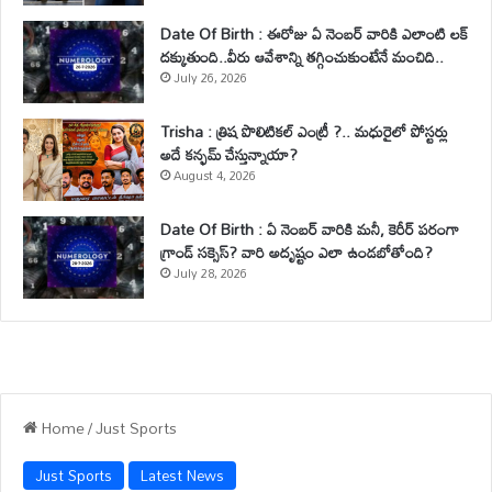
Date Of Birth : ఈరోజు ఏ నెంబర్ వారికి ఎలాంటి లక్
దక్కుతుంది..వీరు ఆవేశాన్ని తగ్గించుకుంటేనే మంచిది..
July 26, 2026
Trisha : త్రిష పొలిటికల్ ఎంట్రీ ?.. మధురైలో పోస్టర్లు
అదే కన్ఫమ్ చేస్తున్నాయా?
August 4, 2026
Date Of Birth : ఏ నెంబర్ వారికి మనీ, కెరీర్ పరంగా
గ్రాండ్ సక్సెస్? వారి అదృష్టం ఎలా ఉండబోతోంది?
July 28, 2026