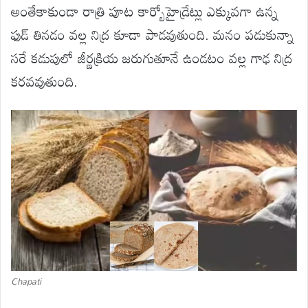
అంతేకాకుండా రాత్రి పూట కార్బోహైడ్రేట్లు ఎక్కువగా ఉన్న
ఫుడ్ తినడం వల్ల నిద్ర కూడా పాడవుతుంది. మనం పడుకున్నా
సరే కడుపులో జీర్ణక్రియ జరుగుతూనే ఉండటం వల్ల గాఢ నిద్ర
కరవవుతుంది.
Chapati