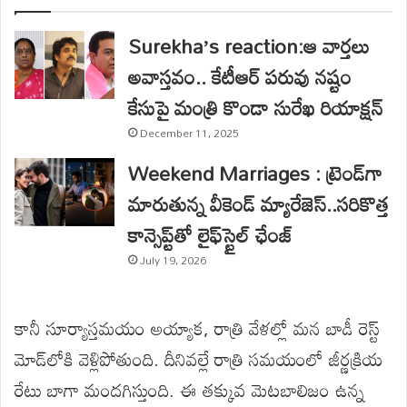
Surekha’s reaction:ఆ వార్తలు
అవాస్తవం.. కేటీఆర్ పరువు నష్టం
కేసుపై మంత్రి కొండా సురేఖ రియాక్షన్
December 11, 2025
Weekend Marriages : ట్రెండ్‌గా
మారుతున్న వీకెండ్ మ్యారేజెస్..సరికొత్త
కాన్సెప్ట్‌తో లైఫ్‌స్టైల్‌ ఛేంజ్
July 19, 2026
కానీ సూర్యాస్తమయం అయ్యాక, రాత్రి వేళల్లో మన బాడీ రెస్ట్
మోడ్‌లోకి వెళ్లిపోతుంది. దీనివల్లే రాత్రి సమయంలో జీర్ణక్రియ
రేటు బాగా మందగిస్తుంది. ఈ తక్కువ మెటబాలిజం ఉన్న