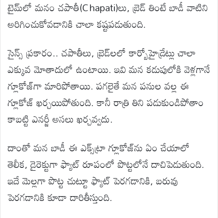
టైమ్‌లో మనం చపాతీ(Chapati)లు, బ్రెడ్ తింటే బాడీ వాటిని
అరిగించుకోవడానికి చాలా కష్టపడుతుంది.
సైన్స్ ప్రకారం.. చపాతీలు, బ్రెడ్‌లలో కార్బోహైడ్రేట్లు చాలా
ఎక్కువ మోతాదులో ఉంటాయి. ఇవి మన కడుపులోకి వెళ్లగానే
గ్లూకోజ్‌గా మారిపోతాయి. పగలైతే మన పనుల వల్ల ఈ
గ్లూకోజ్ ఖర్చయిపోతుంది. కానీ రాత్రి తిని పడుకుండిపోతాం
కాబట్టి ఎనర్జీ అసలు ఖర్చవ్వదు.
దాంతో మన బాడీ ఈ ఎక్స్‌ట్రా గ్లూకోజ్‌ను ఏం చేయాలో
తెలీక, డైరెక్టుగా ఫ్యాట్ రూపంలో పొట్టలోనే దాచిపెడుతుంది.
ఇదే మెల్లగా పొట్ట చుట్టూ ఫ్యాట్ పెరగడానికి, బరువు
పెరగడానికి కూడా దారితీస్తుంది.