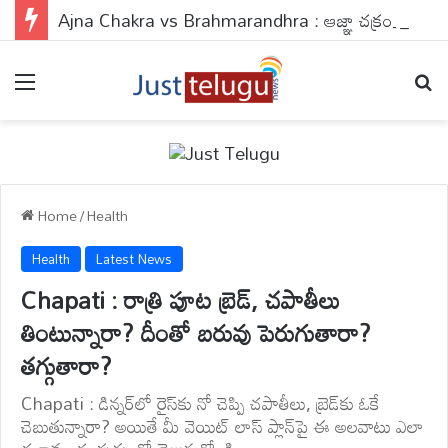
Ajna Chakra vs Brahmarandhra : ఆజ్ఞా చక్రం వర్సెస్ బ్రహ్మరంధ్రం.. ఈ 2 పాయింట్స్‌లో బొట్టు పెడితే ఏం జరుగుతుందో తెలుసా?
Menu
Se
Home
/
Health
Health
Latest News
Chapati : రాత్రి పూట బ్రెడ్, చపాతీలు
తింటున్నారా? దీంతో బరువు పెరుగుతారా?
తగ్గుతారా?
Chapati : డిన్నర్‌లో రైస్‌కు నో చెప్పి చపాతీలు, బ్రెడ్‌కు ఓకే
చెబుతున్నారా? అయితే మీ వెయిట్ లాస్ ప్లాన్‌పై ఈ అలవాటు ఎలా