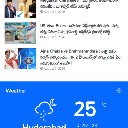
Megastar Chiranjeevi : ఏపీ బ్రాండ్ అంబాసిడర్‌గా
చిరంజీవి.. మెగాస్టార్ టీమ్ రియాక్షన్
August 6, 2026
US Visa Rules : అమెరికా వెళ్లేవాళ్లకు బిగ్ షాక్.. చిన్న
తప్పు చేసినా వీసా, గ్రీన్‌కార్డ్ అప్లికేషన్ క్షణాల్లో రిజెక్ట్..
August 6, 2026
Ajna Chakra vs Brahmarandhra : ఆజ్ఞా చక్రం
వర్సెస్ బ్రహ్మరంధ్రం.. ఈ 2 పాయింట్స్‌లో బొట్టు పెడితే ఏం
జరుగుతుందో తెలుసా?
August 6, 2026
Weather
25
℃
Hyderabad
25º - 23º