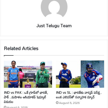
Just Telugu Team
Related Articles
IND vs PAK : ఒకే గ్రూప్‌లో భారత్,
IND vs SL : భారత్‌కు వార్మప్ పరీక్ష..
పాక్ ..మహిళల ఆసియాకప్ షెడ్యూల్
లంక ఎలెవన్‌తో సన్నాహక మ్యాచ్
విడుదల
August 6, 2026
August 6, 2026