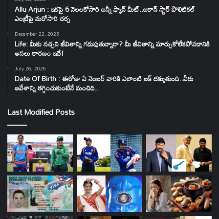
Allu Arjun : ఇకపై 6 నెలలకోసారి బన్నీ ఫ్యాన్ మీట్..ఐకాన్ స్టార్ పొలిటికల్
ఎంట్రీపై మరోసారి చర్చ
December 22, 2025
Life: మీకు నచ్చని జీవితాన్ని గడుపుతున్నారా? మీ జీవితాన్ని మార్చుకోలేకపోవడానికి
అసలు కారణం ఇదే!
July 26, 2026
Date Of Birth : ఈరోజు ఏ నెంబర్ వారికి ఎలాంటి లక్ దక్కుతుంది..వీరు
ఆవేశాన్ని తగ్గించుకుంటేనే మంచిది..
Last Modified Posts