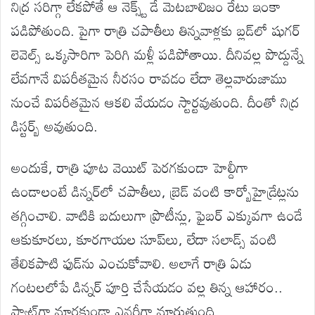
నిద్ర సరిగ్గా లేకపోతే ఆ నెక్స్ట్ డే మెటబాలిజం రేటు ఇంకా
పడిపోతుంది. పైగా రాత్రి చపాతీలు తిన్నవాళ్లకు బ్లడ్‌లో షుగర్
లెవెల్స్ ఒక్కసారిగా పెరిగి మళ్లీ పడిపోతాయి. దీనివల్ల పొద్దున్నే
లేవగానే విపరీతమైన నీరసం రావడం లేదా తెల్లవారుజాము
నుంచే విపరీతమైన ఆకలి వేయడం స్టార్టవుతుంది. దీంతో నిద్ర
డిస్టర్బ్ అవుతుంది.
అందుకే, రాత్రి పూట వెయిట్ పెరగకుండా హెల్దీగా
ఉండాలంటే డిన్నర్‌లో చపాతీలు, బ్రెడ్ వంటి కార్బోహైడ్రేట్లను
తగ్గించాలి. వాటికి బదులుగా ప్రొటీన్లు, ఫైబర్ ఎక్కువగా ఉండే
ఆకుకూరలు, కూరగాయల సూప్‌లు, లేదా సలాడ్స్ వంటి
తేలికపాటి ఫుడ్‌ను ఎంచుకోవాలి. అలాగే రాత్రి ఏడు
గంటలలోపే డిన్నర్ పూర్తి చేసేయడం వల్ల తిన్న ఆహారం..
ఫ్యాట్‌గా మారకుండా ఎనర్జీగా మారుతుంది.