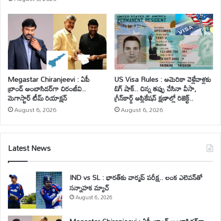
Megastar Chiranjeevi : ఏపీ
US Visa Rules : అమెరికా వెళ్లేవాళ్లకు
బ్రాండ్ అంబాసిడర్‌గా చిరంజీవి..
బిగ్ షాక్.. చిన్న తప్పు చేసినా వీసా,
మెగాస్టార్ టీమ్ రియాక్షన్
గ్రీన్‌కార్డ్ అప్లికేషన్ క్షణాల్లో రిజెక్ట్..
August 6, 2026
August 6, 2026
Latest News
IND vs SL : భారత్‌కు వార్మప్ పరీక్ష.. లంక ఎలెవన్‌తో
సన్నాహక మ్యాచ్
August 6, 2026