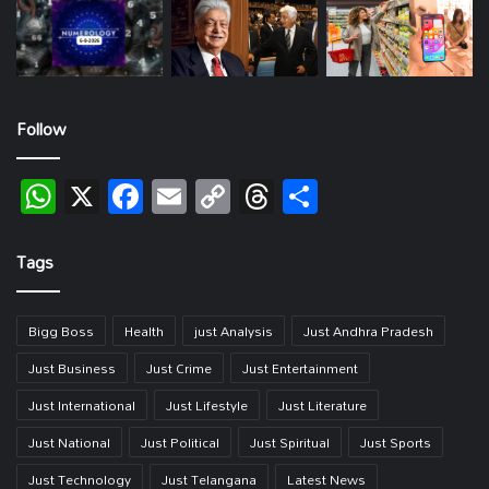
Follow
WhatsApp
X
Facebook
Email
Copy
Threads
Share
Link
Tags
Bigg Boss
Health
just Analysis
Just Andhra Pradesh
Just Business
Just Crime
Just Entertainment
Just International
Just Lifestyle
Just Literature
Just National
Just Political
Just Spiritual
Just Sports
Just Technology
Just Telangana
Latest News