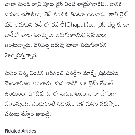
చాలా మంది రాత్రి పూట రైస్ తింటే లావైపోతారని.. దానికి
బదులు చపాతీలు, బ్రెడ్ వంటివి తింటూ ఉంటారు. కానీ లైట్
ఫుడ్ అనుకుని తినే ఈ చపాతీ(Chapati)లు, బ్రెడ్ వల్ల కూడా
బాడీలో చాలా మార్పులు జరుగుతాయని నిపుణులు
అంటున్నారు. దీనివల్ల బరువు కూడా పెరుగుతారని
హెచ్చరిస్తున్నారు.
మనం తిన్న తిండిని అరిగించి ఎనర్జీగా మార్చే ప్రక్రియను
మెటబాలిజం అంటారు. మన బాడీకి ఒక టైమ్ టేబుల్
ఉంటుంది. పగటిపూట ఈ మెటబాలిజం చాలా వేగంగా
పనిచేస్తుంది. ఎందుకంటే ఉదయం వేళ మనం నడుస్తాం,
పనులు చేస్తాం కాబట్టి.
Related Articles