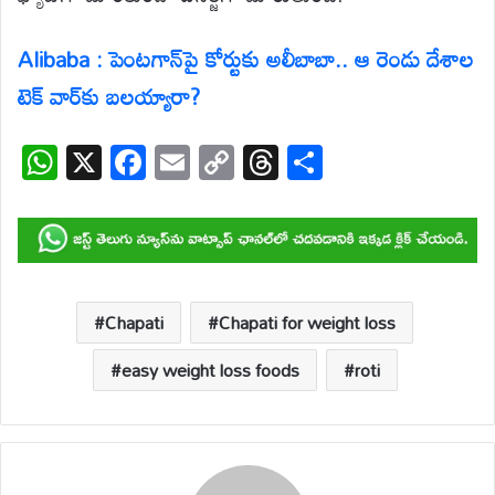
Alibaba : పెంటగాన్‌పై కోర్టుకు అలీబాబా.. ఆ రెండు దేశాల
టెక్ వార్‌కు బలయ్యారా?
W
X
F
E
C
T
S
h
ac
m
o
hr
h
at
e
ail
p
e
ar
s
b
y
a
e
A
o
Li
d
p
o
n
s
Chapati
Chapati for weight loss
p
k
k
easy weight loss foods
roti