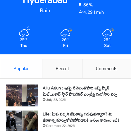
86%
Rain
4.29 km/h
25
26
28
℃
℃
℃
Thu
Fri
Sat
Popular
Recent
Comments
Allu Arjun : ఇకపై 6 నెలలకోసారి బన్నీ ఫ్యాన్
మీట్..ఐకాన్ స్టార్ పొలిటికల్ ఎంట్రీపై మరోసారి చర్చ
July 28, 2026
Life: మీకు నచ్చని జీవితాన్ని గడుపుతున్నారా? మీ
జీవితాన్ని మార్చుకోలేకపోవడానికి అసలు కారణం ఇదే!
December 22, 2025