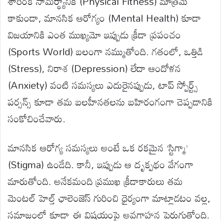
శారీరక సామర్థ్యానికి (Physical Fitness) మాత్రమే
కాకుండా, మానసిక ఆరోగ్యం (Mental Health) కూడా
విజయానికి ఎంత ముఖ్యమో ఇప్పుడు క్రీడా ప్రపంచం
(Sports World) బలంగా నమ్ముతోంది. గతంలో, ఒత్తిడి
(Stress), నిరాశ (Depression) లేదా ఆందోళన
(Anxiety) వంటి సమస్యలు ఎదురైనప్పుడు, టాప్ స్పోర్ట్స్
పర్సన్స్ కూడా తమ బలహీనతలను బహిరంగంగా చెప్పడానికి
సంకోచించేవారు.
మానసిక ఆరోగ్య సమస్యలు అంటే ఒక రకమైన ‘స్టిగ్మా’
(Stigma) ఉండేది. కానీ, ఇప్పుడు ఆ దృక్పథం వేగంగా
మారుతోంది. అనేకమంది ప్రముఖ క్రీడాకారులు తమ
మెంటల్ హెల్త్ ఛాలెంజెస్ గురించి ధైర్యంగా మాట్లాడటం వల్ల,
సమాజంలో కూడా ఈ విషయంపై అవగాహన పెరుగుతోంది.