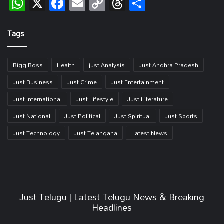
WhatsApp
X
Facebook
Email
Copy
Threads
Share
Link
Tags
Bigg Boss
Health
just Analysis
Just Andhra Pradesh
Just Business
Just Crime
Just Entertainment
Just International
Just Lifestyle
Just Literature
Just National
Just Political
Just Spiritual
Just Sports
Just Technology
Just Telangana
Latest News
Just Telugu | Latest Telugu News & Breaking
Headlines