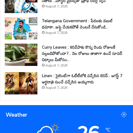
నిజాలు ..మాస్టర్ మైండ్స్‌తో ప్రూఫ్ రీడర్ల స్కెచ్
August 7, 2026
Telangana Government : పేదలకు డబుల్
ధమాకా..అప్లై చేయకపోతే వెంటనే చేసుకోండి..
August 7, 2026
Curry Leaves : కరివేపాకు కొన్న రెండు రోజులకే
నల్లబడిపోతోందా?.. నెల రోజులు తాజాగా ఉంచే సూపర్
చిట్కాలు మీకోసం..
August 7, 2026
Linen : సైలెంట్‌గా ఓటీటీలోకి వచ్చేసిన లెనిన్.. ఆగస్ట్ 7
అర్ధరాత్రి నుంచే వచ్చేసిన అయ్యగారు
August 7, 2026
Weather
℃