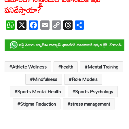
పనిచేస్తాయా?
W
X
F
E
C
T
S
h
ac
m
o
hr
h
at
e
ail
p
e
ar
s
b
y
a
e
A
o
Li
d
p
o
n
s
Athlete Wellness
health
Mental Training
p
k
k
Mindfulness
Role Models
Sports Mental Health
Sports Psychology
Stigma Reduction
stress management