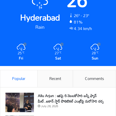
26
Hyderabad
26º - 23º
81%
Rain
4.34 km/h
25
27
28
℃
℃
℃
Fri
Sat
Sun
Popular
Recent
Comments
Allu Arjun : ఇకపై 6 నెలలకోసారి బన్నీ ఫ్యాన్
మీట్..ఐకాన్ స్టార్ పొలిటికల్ ఎంట్రీపై మరోసారి చర్చ
July 28, 2026