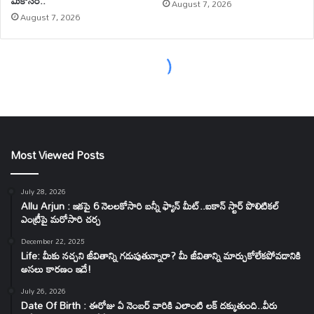
Most Viewed Posts
July 28, 2026
Allu Arjun : ఇకపై 6 నెలలకోసారి బన్నీ ఫ్యాన్ మీట్..ఐకాన్ స్టార్ పొలిటికల్
ఎంట్రీపై మరోసారి చర్చ
December 22, 2025
Life: మీకు నచ్చని జీవితాన్ని గడుపుతున్నారా? మీ జీవితాన్ని మార్చుకోలేకపోవడానికి
అసలు కారణం ఇదే!
July 26, 2026
Date Of Birth : ఈరోజు ఏ నెంబర్ వారికి ఎలాంటి లక్ దక్కుతుంది..వీరు