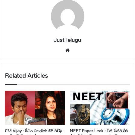
JustTelugu
We
bsi
te
Related Articles
CM Vijay : సీఎం విజయ్‌కు బిగ్ రిలీఫ్..
NEET Paper Leak : నీట్ పేపర్ లీక్