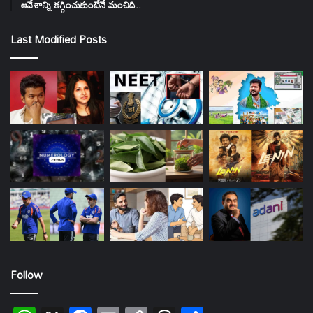
ఆవేశాన్ని తగ్గించుకుంటేనే మంచిది..
Last Modified Posts
Follow