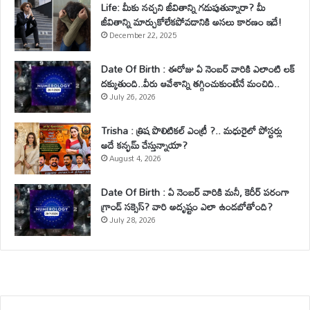
Life: మీకు నచ్చని జీవితాన్ని గడుపుతున్నారా? మీ
జీవితాన్ని మార్చుకోలేకపోవడానికి అసలు కారణం ఇదే!
December 22, 2025
Date Of Birth : ఈరోజు ఏ నెంబర్ వారికి ఎలాంటి లక్
దక్కుతుంది..వీరు ఆవేశాన్ని తగ్గించుకుంటేనే మంచిది..
July 26, 2026
Trisha : త్రిష పొలిటికల్ ఎంట్రీ ?.. మధురైలో పోస్టర్లు
అదే కన్ఫమ్ చేస్తున్నాయా?
August 4, 2026
Date Of Birth : ఏ నెంబర్ వారికి మనీ, కెరీర్ పరంగా
గ్రాండ్ సక్సెస్? వారి అదృష్టం ఎలా ఉండబోతోంది?
July 28, 2026