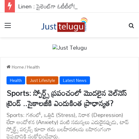
Linen : సైలెంట్‌గా ఓటీటీలోకి వచ్చేసిన లెనిన్.. ఆగస్ట్ 7 అర్ధరాత్రి నుంచే వచ్చేసిన అయ్యగారు
Menu
Se
Home
/
Health
Health
Just Lifestyle
Latest News
Sports: స్పోర్ట్స్ ప్రపంచంలో మొదలైన వెల్‌నెస్
ట్రెండ్ ..సైకాలజీకి ఎందుకింత ప్రాధాన్యత?
Sports: గతంలో, ఒత్తిడి (Stress), నిరాశ (Depression)
లేదా ఆందోళన (Anxiety) వంటి సమస్యలు ఎదురైనప్పుడు, టాప్
స్పోర్ట్స్ పర్సన్స్ కూడా తమ బలహీనతలను బహిరంగంగా
చెప్పడానికి సంకోచించేవారు.