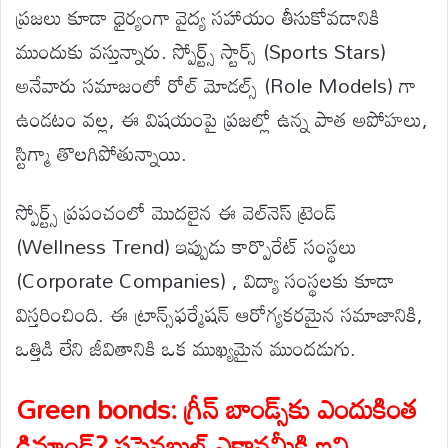
ప్రజలు కూడా ధైర్యంగా వైద్య సహాయం తీసుకోవడానికి
ముందుకు వస్తున్నారు. స్పోర్ట్స్ స్టార్స్ (Sports Stars)
అనేవారు సమాజంలో రోల్ మోడల్స్ (Role Models) గా
ఉండటం వల్ల, ఈ విషయంపై ప్రజల్లో ఉన్న పాత అపోహలు,
స్టిగ్మా తొలగిపోతున్నాయి.
స్పోర్ట్స్ ప్రపంచంలో మొదలైన ఈ వెల్‌నెస్ ట్రెండ్
(Wellness Trend) ఇప్పుడు కార్పొరేట్ సంస్థలు
(Corporate Companies) , విద్యా సంస్థలకు కూడా
విస్తరించింది. ఈ ట్రాన్స్‌ఫర్మేషన్ ఆరోగ్యకరమైన సమాజానికి,
ఒత్తిడి లేని జీవితానికి ఒక ముఖ్యమైన ముందడుగు.
Green bonds: గ్రీన్ బాండ్స్‌కు ఎందుకింత
డిమాండ్? సస్టైనబుల్ ఎకానమీకి ఇవి