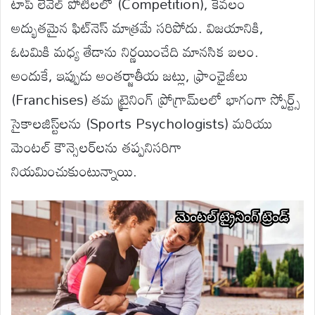
టాప్ లెవెల్ పోటీలలో (Competition), కేవలం
అద్భుతమైన ఫిట్‌నెస్ మాత్రమే సరిపోదు. విజయానికి,
ఓటమికి మధ్య తేడాను నిర్ణయించేది మానసిక బలం.
అందుకే, ఇప్పుడు అంతర్జాతీయ జట్లు, ఫ్రాంఛైజీలు
(Franchises) తమ ట్రైనింగ్ ప్రోగ్రామ్‌లలో భాగంగా స్పోర్ట్స్
సైకాలజిస్ట్‌లను (Sports Psychologists) మరియు
మెంటల్ కౌన్సెలర్‌లను తప్పనిసరిగా
నియమించుకుంటున్నాయి.