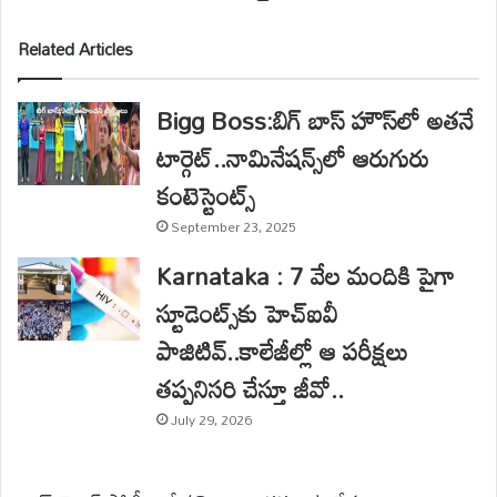
Related Articles
Bigg Boss:బిగ్ బాస్ హౌస్‌లో అతనే
టార్గెట్..నామినేషన్స్‌లో ఆరుగురు
కంటెస్టెంట్స్
September 23, 2025
Karnataka : 7 వేల మందికి పైగా
స్టూడెంట్స్‌కు హెచ్‌ఐవీ
పాజిటివ్..కాలేజీల్లో ఆ పరీక్షలు
తప్పనిసరి చేస్తూ జీవో..
July 29, 2026