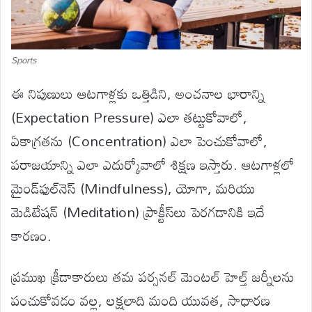
Sports
ఈ నిపుణులు ఆటగాళ్లకు ఒత్తిడిని, అంచనాల భారాన్ని
(Expectation Pressure) ఎలా తట్టుకోవాలో,
ఏకాగ్రతను (Concentration) ఎలా పెంచుకోవాలో,
పరాజయాన్ని ఎలా ఎదుర్కోవాలో శిక్షణ ఇస్తారు. ఆటగాళ్లలో
మైండ్‌ఫుల్‌నెస్ (Mindfulness), యోగా, మరియు
మెడిటేషన్ (Meditation) ప్రాక్టీస్‌లు పెరగడానికి ఇదే
కారణం.
ప్రముఖ క్రీడాకారులు తమ పర్సనల్ మెంటల్ హెల్త్ జర్నీలను
పంచుకోవడం వల్ల, లక్షలాది మంది యువత, సాధారణ