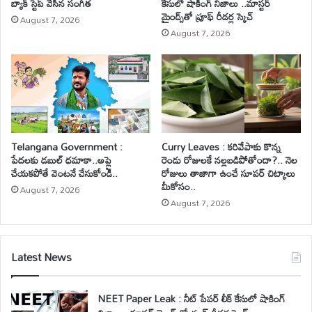
బ్యాక్ స్టెప్ వేసిన సంగీత
కేసులో షాకింగ్ నిజాలు ..మాస్టర్
మైండ్స్‌తో ప్రూఫ్ రీడర్ల స్కెచ్
August 7, 2026
August 7, 2026
Telangana Government :
Curry Leaves : కరివేపాకు కొన్న
పేదలకు డబుల్ ధమాకా..అప్లై
రెండు రోజులకే నల్లబడిపోతోందా?.. నెల
చేయకపోతే వెంటనే చేసుకోండి..
రోజులు తాజాగా ఉంచే సూపర్ చిట్కాలు
మీకోసం..
August 7, 2026
August 7, 2026
Latest News
NEET Paper Leak : నీట్ పేపర్ లీక్ కేసులో షాకింగ్