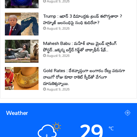
August 9, 2026
Trump : ఇరాన్ 3 డిమాండ్లకు ట్రంప్ తలొగ్గుతారా ?
హర్మూజ్ జలసంధిపై సంధి కుదిరేనా?
August 9, 2026
Mahesh Babu : మహేశ్‌ బాబు మైండ్ బ్లాకింగ్
పోస్టర్..జక్కన్న బర్త్‌డే గిఫ్ట్‌తో బాక్సాఫీస్ షేక్..
August 9, 2026
Gold Rates : దేశవ్యాప్తంగా బంగారం రేట్లు వరుసగా
నాలుగో రోజు కూడా రాకెట్ స్పీడ్‌తో వేగంగా
దూసుకెళ్తున్నాయి.
August 9, 2026
Weather
29
℃