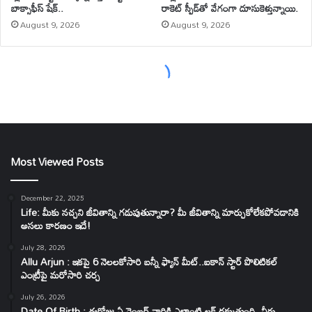
Most Viewed Posts
December 22, 2025
Life: మీకు నచ్చని జీవితాన్ని గడుపుతున్నారా? మీ జీవితాన్ని మార్చుకోలేకపోవడానికి
అసలు కారణం ఇదే!
July 28, 2026
Allu Arjun : ఇకపై 6 నెలలకోసారి బన్నీ ఫ్యాన్ మీట్..ఐకాన్ స్టార్ పొలిటికల్
ఎంట్రీపై మరోసారి చర్చ
July 26, 2026
Date Of Birth : ఈరోజు ఏ నెంబర్ వారికి ఎలాంటి లక్ దక్కుతుంది..వీరు