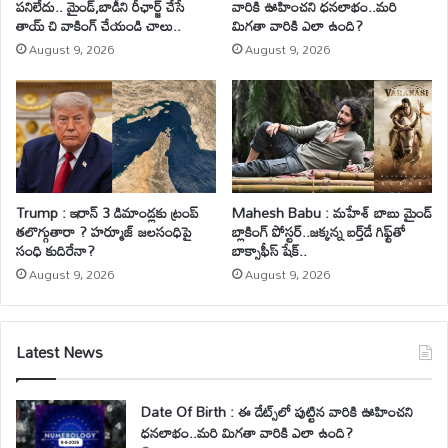
పనిలేదు.. మైండ్‌,బాడీని రీఛార్జ్ చేసే
వారికి ఊహించని ధనలాభం..మరి
తాయ్ చి వాకింగ్‌ చేయండి చాలు..
మిగతా వారికి ఎలా ఉంది?
August 9, 2026
August 9, 2026
Trump : ఇరాన్ 3 డిమాండ్లకు ట్రంప్
Mahesh Babu : మహేశ్‌ బాబు మైండ్
తలొగ్గుతారా ? హర్మూజ్ జలసంధిపై
బ్లాకింగ్ పోస్టర్..జక్కన్న బర్త్‌డే గిఫ్ట్‌తో
సంధి కుదిరేనా?
బాక్సాఫీస్ షేక్..
August 9, 2026
August 9, 2026
Latest News
Date Of Birth : ఈ డేట్స్‌లో పుట్టిన వారికి ఊహించని
ధనలాభం..మరి మిగతా వారికి ఎలా ఉంది?