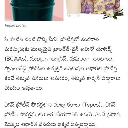
Vegan protein
పీ ప్రోటీన్ వంటి కొన్ని వీగన్ ప్రోటీన్లలో కండరాల
మరమ్మత్తుకు ముఖ్యమైన బ్రాంచ్‌డ్-చైన్ అమినో యాసిడ్స్
(BCAAs), ముఖ్యంగా ల్యూసిన్, పుష్కలంగా ఉంటాయి.
ప్లాంట్-బేస్డ్ ప్రోటీన్‌ల ఉత్పత్తికి జంతువుల ఆధారిత ప్రోటీన్ల
కంటే తక్కువ వనరులు అవసరం, తక్కువ కార్బన్ ఉద్గారాలు
విడుదల అవుతాయి.
వీగన్ ప్రోటీన్ పౌడర్లలోని ముఖ్య రకాలు (Types).. వీగన్
ప్రోటీన్ పౌడర్లను తయారు చేయడానికి ఉపయోగించే ప్రధాన
మొక్కల ఆధారిత వనరులు ఇక్కడ ఇవ్వబడ్డాయి.