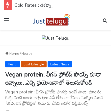
Gold Rates : దేశవ్యాప్తంగా బంగారం రేట్లు వరుసగా నాలుగో రోజు కూడా రాకెట్ స్పీడ్‌తో వేగంగా దూసుకెళ్తున్నాయి.
Menu
Se
Home
/
Health
Health
Just Lifestyle
Latest News
Vegan protein: వీగన్ ప్రోటీన్ పౌడర్స్ కూడా
ఉన్నాయి..ఎన్ని ప్రయోజనాలో తెలుసుకోండి
Vegan protein: వీగన్ ప్రోటీన్ పౌడర్లు అంటే పాలు, మాంసం,
గుడ్లు వంటి జంతు ఉత్పత్తులు ఏవీ లేకుండా కేవలం మొక్కల నుంచి
సేకరించిన ప్రోటీన్లతో తయారు చేసిన ఆహార సప్లిమెంట్స్