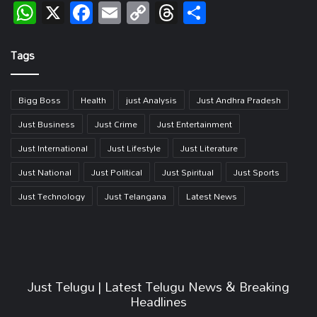
WhatsApp
X
Facebook
Email
Copy
Threads
Share
Link
Tags
Bigg Boss
Health
just Analysis
Just Andhra Pradesh
Just Business
Just Crime
Just Entertainment
Just International
Just Lifestyle
Just Literature
Just National
Just Political
Just Spiritual
Just Sports
Just Technology
Just Telangana
Latest News
Just Telugu | Latest Telugu News & Breaking
Headlines