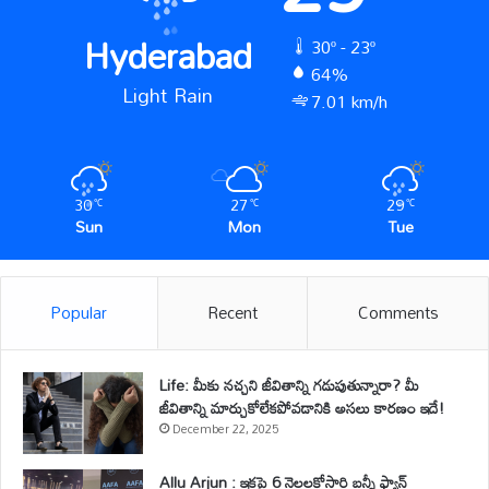
Hyderabad
30º - 23º
64%
Light Rain
7.01 km/h
30
27
29
℃
℃
℃
Sun
Mon
Tue
Popular
Recent
Comments
Life: మీకు నచ్చని జీవితాన్ని గడుపుతున్నారా? మీ
జీవితాన్ని మార్చుకోలేకపోవడానికి అసలు కారణం ఇదే!
December 22, 2025
Allu Arjun : ఇకపై 6 నెలలకోసారి బన్నీ ఫ్యాన్