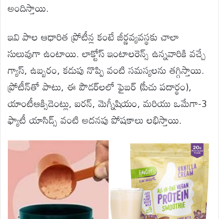
అందిస్తాయి.
ఇవి పాల ఆధారిత ప్రోటీన్ల కంటే జీర్ణవ్యవస్థకు చాలా
సులువుగా ఉంటాయి. లాక్టోస్ ఇంటాలరెన్స్ ఉన్నవారికి వచ్చే
గ్యాస్, ఉబ్బరం, కడుపు నొప్పి వంటి సమస్యలను తగ్గిస్తాయి.
ప్రోటీన్‌తో పాటు, ఈ పౌడర్‌లలో ఫైబర్ (పీచు పదార్థం),
యాంటీఆక్సిడెంట్లు, ఐరన్, మెగ్నీషియం, మరియు ఒమేగా-3
ఫ్యాటీ యాసిడ్స్ వంటి అదనపు పోషకాలు లభిస్తాయి.