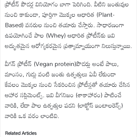
ప్రోటీన్ పౌడర్ల వినియోగం బాగా పెరిగింది. వీటిని జంతువుల
నుంచి కాకుండా, పూర్తిగా మొక్కల ఆధారిత (Plant-
Based) వనరుల నుంచి తయారు చేస్తారు. సాధారణంగా
ఉపయోగించే పాల (Whey) ఆధారిత ప్రోటీన్‌కు ఇవి
అద్భుతమైన ఆరోగ్యకరమైన ప్రత్యామ్నాయంగా నిలుస్తున్నాయి.
వీగన్ ప్రోటీన్ (Vegan protein)పౌడర్లు అంటే పాలు,
మాంసం, గుడ్లు వంటి జంతు ఉత్పత్తులు ఏవీ లేకుండా
కేవలం మొక్కల నుంచి సేకరించిన ప్రోటీన్లతో తయారు చేసిన
ఆహార సప్లిమెంట్స్. ఇవి వీగనిజం (శాకాహారం) పాటించే
వారికి, లేదా పాల ఉత్పత్తుల పడని (లాక్టోస్ ఇంటాలరెన్స్)
వారికి ఒక వరం లాంటివి.
Related Articles