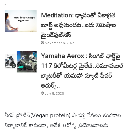
Meditation: ధ్యానంతో ఏకాగ్రత
బూస్ట్ అవుతుందట..ఐదు నిమిషాల
మైండ్‌ఫుల్‌నెస్
November 6, 2025
Yamaha Aerox : సింగిల్ ఛార్జ్‌పై
117 కిలోమీటర్ల మైలేజ్..రిమూవబుల్
బ్యాటరీతో యమహా స్కూటీ ఫీచర్
అదుర్స్..
July 8, 2026
వీగన్ ప్రోటీన్(Vegan protein) పౌడర్లు కేవలం కండరాల
నిర్మాణానికే కాకుండా, అనేక ఆరోగ్య ప్రయోజనాలను