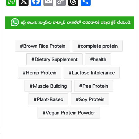
W
X
F
E
C
T
S
h
ac
m
o
hr
h
at
e
ail
p
e
ar
s
b
y
a
e
A
o
Li
d
p
o
n
s
Brown Rice Protein
complete protein
p
k
k
Dietary Supplement
health
Hemp Protein
Lactose Intolerance
Muscle Building
Pea Protein
Plant-Based
Soy Protein
Vegan Protein Powder