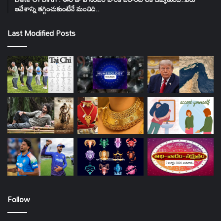
ఆవేశాన్ని తగ్గించుకుంటేనే మంచిది..
Last Modified Posts
Follow