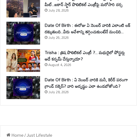
మీట్..ఐకాన్ స్టార్ పొలిటికల్ ఎంట్రీపై మరోసారి చర్చ
July 28, 2026
Date Of Birth : ఈరోజు ఏ నెంబర్ వారికి ఎలాంటి లక్
దక్కుతుంది..వీరు ఆవేశాన్ని తగ్గించుకుంటేనే మంచిది..
July 26, 2026
Trisha : త్రిష పొలిటికల్ ఎంట్రీ ?.. మధురైలో పోస్టర్లు
అదే కన్ఫమ్ చేస్తున్నాయా?
August 4, 2026
Date Of Birth : ఏ నెంబర్ వారికి మనీ, కెరీర్ పరంగా
గ్రాండ్ సక్సెస్? వారి అదృష్టం ఎలా ఉండబోతోంది?
July 28, 2026