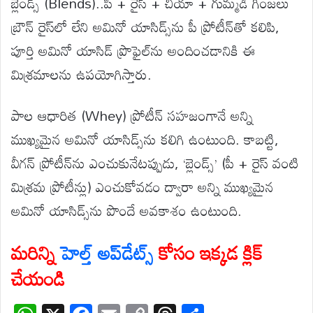
బ్లెండ్స్ (Blends)..పీ + రైస్ + చియా + గుమ్మడి గింజలు
బ్రౌన్ రైస్‌లో లేని అమినో యాసిడ్స్‌ను పీ ప్రోటీన్‌తో కలిపి,
పూర్తి అమినో యాసిడ్ ప్రొఫైల్‌ను అందించడానికి ఈ
మిశ్రమాలను ఉపయోగిస్తారు.
పాల ఆధారిత (Whey) ప్రోటీన్ సహజంగానే అన్ని
ముఖ్యమైన అమినో యాసిడ్స్‌ను కలిగి ఉంటుంది. కాబట్టి,
వీగన్ ప్రోటీన్‌ను ఎంచుకునేటప్పుడు, ‘బ్లెండ్స్’ (పీ + రైస్ వంటి
మిశ్రమ ప్రోటీన్లు) ఎంచుకోవడం ద్వారా అన్ని ముఖ్యమైన
అమినో యాసిడ్స్‌ను పొందే అవకాశం ఉంటుంది.
మరిన్ని
హెల్త్ అప్‌డేట్స్
కోసం ఇక్కడ క్లిక్
చేయండి