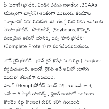
పీ (బఠాణీ) ప్రోటీన్..ఎండిన పసుపు బఠాణీలు ,BCAAs
(ముఖ్యంగా ల్యూసిన్) అధికంగా ఉంటుంది. కండరాల
నిర్మాణానికి సహాయపడుతుంది. తటస్థ రుచి కలిగి ఉంటుంది.
సోయా ప్రోటీన్.. సోయాబీన్స్ (Soybeans)తొమ్మిది
ముఖ్యమైన అమినో యాసిడ్స్ ఉన్న ‘పూర్తి ప్రోటీన్’
(Complete Protein) గా పరిగణించబడుతుంది.
బ్రౌన్ రైస్ ప్రోటీన్.. బ్రౌన్ రైస్ (గోధుమ బియ్యం) సులభంగా
జీర్ణమవుతుంది. అయితే, లైసిన్ అనే అమినో యాసిడ్
ఇందులో తక్కువగా ఉంటుంది.
హెంప్ (Hemp) ప్రోటీన్ హెంప్ విత్తనాలు ఒమేగా-3,
ఒమేగా-6 ఫ్యాటీ యాసిడ్స్ , ఫైబర్ ఇందులో ఉంటాయి.
కొంచెం నట్టి (గింజల) రుచిని కలిగి ఉంటుంది.