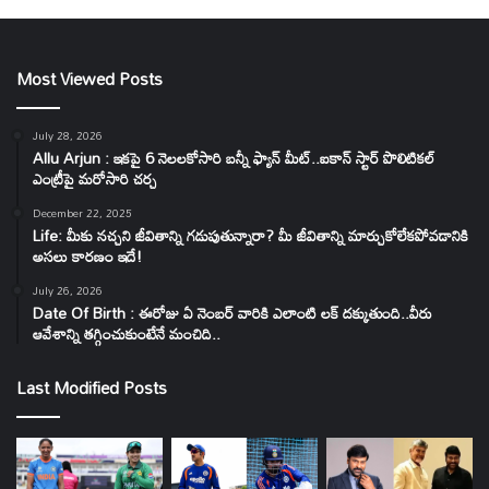
Most Viewed Posts
July 28, 2026
Allu Arjun : ఇకపై 6 నెలలకోసారి బన్నీ ఫ్యాన్ మీట్..ఐకాన్ స్టార్ పొలిటికల్
ఎంట్రీపై మరోసారి చర్చ
December 22, 2025
Life: మీకు నచ్చని జీవితాన్ని గడుపుతున్నారా? మీ జీవితాన్ని మార్చుకోలేకపోవడానికి
అసలు కారణం ఇదే!
July 26, 2026
Date Of Birth : ఈరోజు ఏ నెంబర్ వారికి ఎలాంటి లక్ దక్కుతుంది..వీరు
ఆవేశాన్ని తగ్గించుకుంటేనే మంచిది..
Last Modified Posts