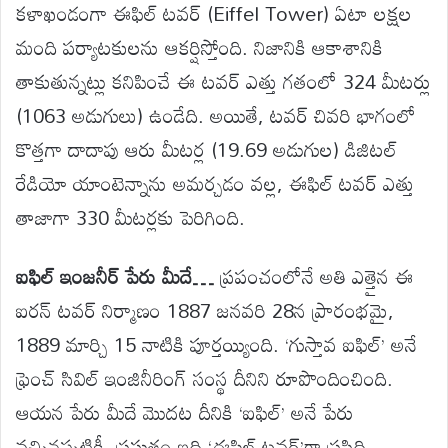
కళాఖండంగా ఈఫిల్ టవర్ (Eiffel Tower) ఏటా లక్షల
మంది పర్యాటకులను ఆకర్షిస్తోంది. నిజానికి ఆకాశానికి
తాకుతున్నట్లు కనిపించే ఈ టవర్ ఎత్తు గతంలో 324 మీటర్లు
(1063 అడుగులు) ఉండేది. అయితే, టవర్ చివరి భాగంలో
కొత్తగా దాదాపు ఆరు మీటర్ల (19.69 అడుగుల) డిజిటల్
రేడియో యాంటెన్నాను అమర్చడం వల్ల, ఈఫిల్ టవర్ ఎత్తు
తాజాగా 330 మీటర్లకు పెరిగింది.
ఐఫిల్ ఇంజనీర్ పేరు మీదే…
ప్రపంచంలోనే అతి ఎత్తైన ఈ
ఐరన్ టవర్ నిర్మాణం 1887 జనవరి 28న ప్రారంభమై,
1889 మార్చి 15 నాటికి పూర్తయ్యింది. ‘గుస్తావ ఐఫిల్’ అనే
ఫ్రెంచ్ సివిల్ ఇంజినీరింగ్ సంస్థ దీనిని రూపొందించింది.
ఆయన పేరు మీదే మొదట దీనికి ‘ఐఫిల్’ అనే పేరు
వచ్చినప్పటికీ, ప్రస్తుతం ఇది ‘ఈఫిల్ టవర్’గా ప్రసిద్ధి