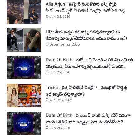
Allu Arjun : ఇకపై 6 నెలలకోసారి బన్నీ ఫ్యాన్
మీట్..ఐకాన్ స్టార్ పొలిటికల్ ఎంట్రీపై మరోసారి చర్చ
July 28, 2026
Life: మీకు నచ్చని జీవితాన్ని గడుపుతున్నారా? మీ
జీవితాన్ని మార్చుకోలేకపోవడానికి అసలు కారణం ఇదే!
December 22, 2025
Date Of Birth : ఈరోజు ఏ నెంబర్ వారికి ఎలాంటి లక్
దక్కుతుంది..వీరు ఆవేశాన్ని తగ్గించుకుంటేనే మంచిది..
July 26, 2026
Trisha : త్రిష పొలిటికల్ ఎంట్రీ ?.. మధురైలో పోస్టర్లు
అదే కన్ఫమ్ చేస్తున్నాయా?
August 4, 2026
Date Of Birth : ఏ నెంబర్ వారికి మనీ, కెరీర్ పరంగా
గ్రాండ్ సక్సెస్? వారి అదృష్టం ఎలా ఉండబోతోంది?
July 28, 2026