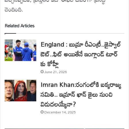
చెందింది.
Related Articles
England : బుమ్రా రీఎంట్రీ..జైస్వాల్
ఔట్..ఫిట్ అయితేనే ఇంగ్లాండ్ టూర్
కు కోహ్లీ
June 21, 2026
Imran Khan:రంగంలోకి ఐక్యరాజ్య
సమితి.. ఇమ్రాన్ ఖాన్ జైలు నుంచి
విడుదలయ్యేనా?
December 14, 2025