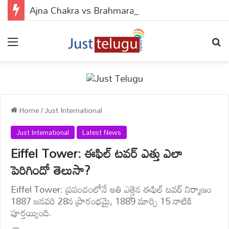
Ajna Chakra vs Brahmarandhra : ఆజ్ఞా చక్రం వర్సెస్ బ్రహ్మరంధ్రం.. ఈ 2 పాయింట్స్‌లో బొట్టు పెడితే ఏం జరుగుతుందో తెలుసా?
Menu
Se
Home
/
Just International
Just International
Latest News
Eiffel Tower: ఈఫిల్ టవర్ ఎత్తు ఎలా
పెరిగిందో తెలుసా?
Eiffel Tower: ప్రపంచంలోనే అతి ఎత్తైన ఈఫిల్ టవర్ నిర్మాణం
1887 జనవరి 28న ప్రారంభమై, 1889 మార్చి 15 నాటికి
పూర్తయ్యింది.