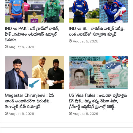
IND vs PAK : ఒకే గ్రూప్‌లో భారత్,
IND vs SL : భారత్‌కు వార్మప్ పరీక్ష..
పాక్ ..మహిళల ఆసియాకప్ షెడ్యూల్
లంక ఎలెవన్‌తో సన్నాహక మ్యాచ్
విడుదల
August 6, 2026
August 6, 2026
Megastar Chiranjeevi : ఏపీ
US Visa Rules : అమెరికా వెళ్లేవాళ్లకు
బ్రాండ్ అంబాసిడర్‌గా చిరంజీవి..
బిగ్ షాక్.. చిన్న తప్పు చేసినా వీసా,
మెగాస్టార్ టీమ్ రియాక్షన్
గ్రీన్‌కార్డ్ అప్లికేషన్ క్షణాల్లో రిజెక్ట్..
August 6, 2026
August 6, 2026