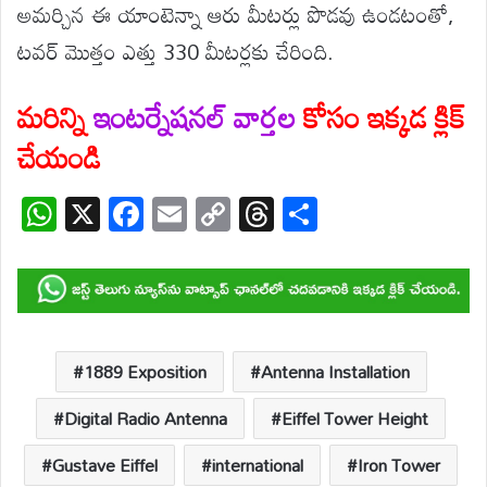
అమర్చిన ఈ యాంటెన్నా ఆరు మీటర్లు పొడవు ఉండటంతో,
టవర్ మొత్తం ఎత్తు 330 మీటర్లకు చేరింది.
మరిన్ని
ఇంటర్నేషనల్ వార్తల
కోసం ఇక్కడ క్లిక్
చేయండి
W
X
F
E
C
T
S
h
ac
m
o
hr
h
at
e
ail
p
e
ar
s
b
y
a
e
A
o
Li
d
p
o
n
s
1889 Exposition
Antenna Installation
p
k
k
Digital Radio Antenna
Eiffel Tower Height
Gustave Eiffel
international
Iron Tower