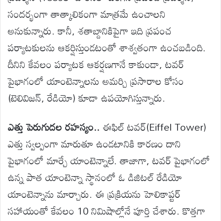
సందర్భంగా తాత్కాలికంగా మాత్రమే ఉంచాలని
అనుకున్నారు. కానీ, శతాబ్దానికిపైగా ఇది ప్రపంచ
పర్యాటకులను ఆకర్షిస్తుండటంతో శాశ్వతంగా ఉంచబడింది.
దీనిని కేవలం పర్యాటక ఆకర్షణగానే కాకుండా, టవర్
పైభాగంలో యాంటెన్నాలను అమర్చి ప్రసారాల కోసం
(టెలివిజన్, రేడియో) కూడా ఉపయోగిస్తున్నారు.
ఎత్తు పెరుగుదల రహస్యం..
ఈఫిల్ టవర్(Eiffel Tower)
ఎత్తు స్వల్పంగా మారుతూ ఉండటానికి కారణం దాని
పైభాగంలో మార్చే యాంటెన్నాలే. తాజాగా, టవర్ పైభాగంలో
ఉన్న పాత యాంటెన్నా స్థానంలో ఓ డిజిటల్ రేడియో
యాంటెన్నాను మార్చారు. ఈ ప్రక్రియను హెలికాప్టర్
సహాయంతో కేవలం 10 నిమిషాల్లోనే పూర్తి చేశారు. కొత్తగా