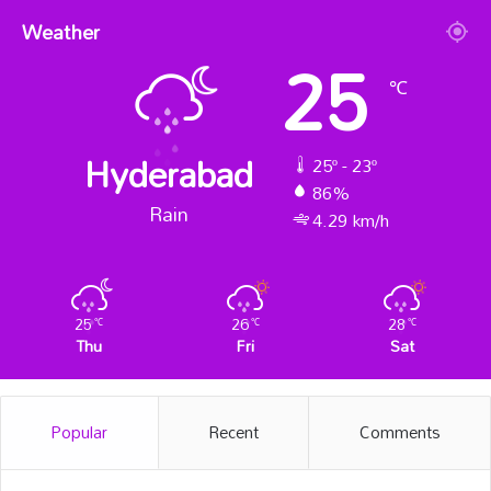
Weather
25
℃
Hyderabad
25º - 23º
86%
Rain
4.29 km/h
25
26
28
℃
℃
℃
Thu
Fri
Sat
Popular
Recent
Comments