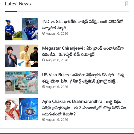
Latest News
IND vs SL : భారత్‌కు వార్మప్ పరీక్ష.. లంక ఎలెవన్‌తో
సన్నాహక మ్యాచ్
August 6, 2026
Megastar Chiranjeevi : ఏపీ బ్రాండ్ అంబాసిడర్‌గా
చిరంజీవి.. మెగాస్టార్ టీమ్ రియాక్షన్
August 6, 2026
US Visa Rules : అమెరికా వెళ్లేవాళ్లకు బిగ్ షాక్.. చిన్న
తప్పు చేసినా వీసా, గ్రీన్‌కార్డ్ అప్లికేషన్ క్షణాల్లో రిజెక్ట్..
August 6, 2026
Ajna Chakra vs Brahmarandhra : ఆజ్ఞా చక్రం
వర్సెస్ బ్రహ్మరంధ్రం.. ఈ 2 పాయింట్స్‌లో బొట్టు పెడితే ఏం
జరుగుతుందో తెలుసా?
August 6, 2026