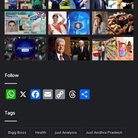
Follow
WhatsApp
X
Facebook
Email
Copy
Threads
Share
Link
Tags
Bigg Boss
Health
just Analysis
Just Andhra Pradesh