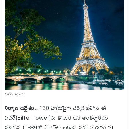
Eiffel Tower
నిర్మాణ ఉద్దేశం..
130 ఏళ్లకుపైగా చరిత్ర కలిగిన ఈ
టవర్‌(Eiffel Tower)ను తొలుత ఒక అంతర్జాతీయ
ప్రదర్శన (1889లో పారిస్‌లో జరిగిన ప్రపంచ ప్రదర్శన)