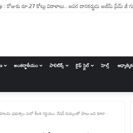
ాణ
అంతర్జాతీయం
పాలిటిక్స్‌
లైఫ్ స్టైల్
హెల్త్
ఆధ్యాత్మి
ి ప్రభుత్వం మరో కీలక నిర్ణయం..రేషన్‌ బియ్యంతో పాటు అవి కూడా..