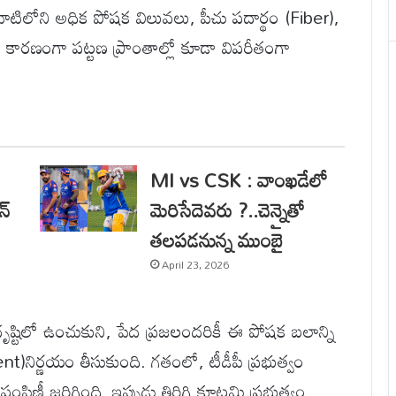
ం వాటిలోని అధిక పోషక విలువలు, పీచు పదార్థం (Fiber),
ly) కారణంగా పట్టణ ప్రాంతాల్లో కూడా విపరీతంగా
MI vs CSK : వాంఖడేలో
న్
మెరిసేదెవరు ?..చెన్నైతో
తలపడనున్న ముంబై
April 23, 2026
ృష్టిలో ఉంచుకుని, పేద ప్రజలందరికీ ఈ పోషక బలాన్ని
నిర్ణయం తీసుకుంది. గతంలో, టీడీపీ ప్రభుత్వం
పిణీ జరిగింది. ఇప్పుడు తిరిగి కూటమి ప్రభుత్వం