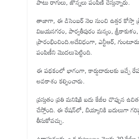
పాటు రాగులు, జొన్నలు పంపిణీ చేస్తున్నారు.
తాజాగా, ఈ డిసెంబర్ నెల నుంచి ఉత్తర కోస్తా ప
విజయనగరం, పార్వతీపురం మన్యం, శ్రీకాకుళం,
ప్రారంభించింది.అదేవిధంగా, ఎన్టీఆర్, గుంటూరు, 
పంపిణీని మొదలుపెట్టింది.
ఈ పథకంలో భాగంగా, కార్డుదారులకు ఇచ్చే రేషన
అవకాశం కల్పించారు.
ప్రస్తుతం ప్రతి మనిషికి ఐదు కేజీల చొప్పున 
చేస్తోంది. ఈ రేషన్‌లో, బియ్యానికి బదులుగా గ
తీసుకోవచ్చు.
ఉదాహరణకు, ఒక కుటుంబం నెలకు 20 కేజీల రేషన్