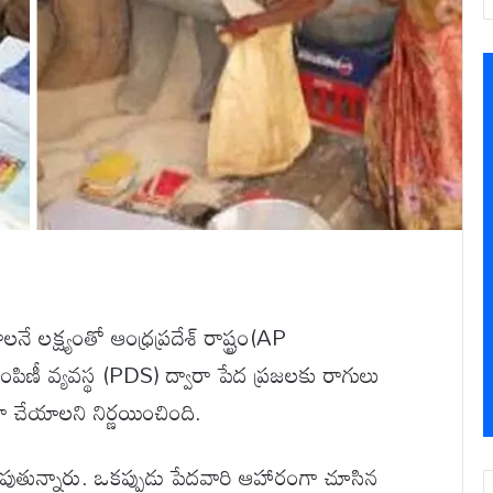
ే లక్ష్యంతో ఆంధ్రప్రదేశ్ రాష్ట్రం(AP
ిణీ వ్యవస్థ (PDS) ద్వారా పేద ప్రజలకు రాగులు
చేయాలని నిర్ణయించింది.
చూపుతున్నారు. ఒకప్పుడు పేదవారి ఆహారంగా చూసిన