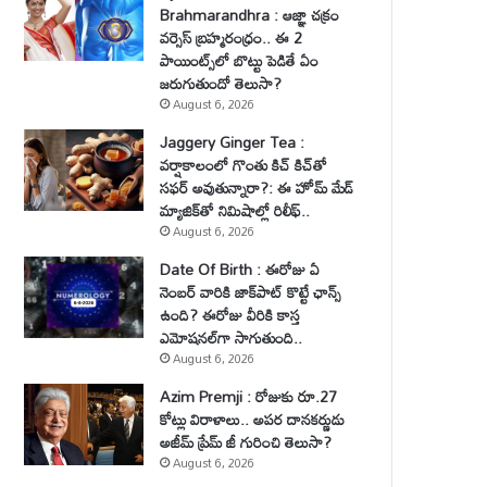
Brahmarandhra : ఆజ్ఞా చక్రం
వర్సెస్ బ్రహ్మరంధ్రం.. ఈ 2
పాయింట్స్‌లో బొట్టు పెడితే ఏం
జరుగుతుందో తెలుసా?
August 6, 2026
Jaggery Ginger Tea :
వర్షాకాలంలో గొంతు కిచ్ కిచ్‌తో
సఫర్ అవుతున్నారా?: ఈ హోమ్ మేడ్
మ్యాజిక్‌తో నిమిషాల్లో రిలీఫ్..
August 6, 2026
Date Of Birth : ఈరోజు ఏ
నెంబర్ వారికి జాక్‌పాట్ కొట్టే ఛాన్స్
ఉంది? ఈరోజు వీరికి కాస్త
ఎమోషనల్‌గా సాగుతుంది..
August 6, 2026
Azim Premji : రోజుకు రూ.27
కోట్లు విరాళాలు.. అపర దానకర్ణుడు
అజీమ్ ప్రేమ్ జీ గురించి తెలుసా?
August 6, 2026