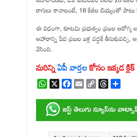
రాగులు కావాలంటే, 18 కేజీల బియ్యంతో పాటు ర
ఈ విధంగా, కూటమి ప్రభుత్వం ప్రజల ఆరోగ్య
ఆహారాన్ని పేద ప్రజల ఇళ్ల వద్దకే తీసుకువచ్చి,
వేసింది.
మరిన్ని
ఏపీ వార్తల
కోసం ఇక్కడ క్లిక
W
X
F
E
C
T
S
h
ac
m
o
hr
h
at
e
ail
p
e
ar
s
b
y
a
e
A
o
Li
d
p
o
n
s