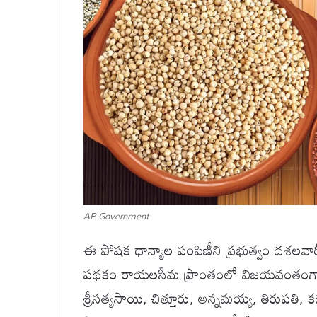
AP Government
ఈ పోషక ధాన్యాల పంపిణీని ప్రభుత్వం దశలవారీగా ర
పథకం రాయలసీమ ప్రాంతంలో విజయవంతంగా 
శ్రీసత్యసాయి, చిత్తూరు, అన్నమయ్య, తిరుపతి, క