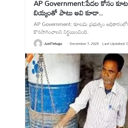
AP Government:పేదల కోసం కూటమి ప్
బియ్యంతో పాటు అవి కూడా..
AP Government: కూటమి ప్రభుత్వం అధికారంలోకి 
కొనసాగించాలని నిర్ణయించింది.
JustTelugu
December 7, 2025
Last Updated: 