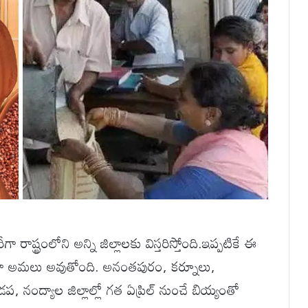
ాష్ట్రంలోని అన్ని జిల్లాలకు విస్తరిస్తోంది.ఇప్పటికే ఈ
అమలు అవుతోంది. అనంతపురం, కర్నూలు,
డప, నంద్యాల జిల్లాల్లో గత ఏప్రిల్ నుంచే బియ్యంతో