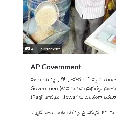
AP Government
AP Government
ప్రజల ఆరోగ్యం, పోషకాహార లోపాన్ని నివారించాలన
Government)లోని కూటమి ప్రభుత్వం ప్రజాపంప
(Ragi) జొన్నలు (Jowar)ను ఉచితంగా సరఫరా 
ఇప్పుడు చాలామంది ఆరోగ్యంపై ఎక్కువ శ్రద్ధ 