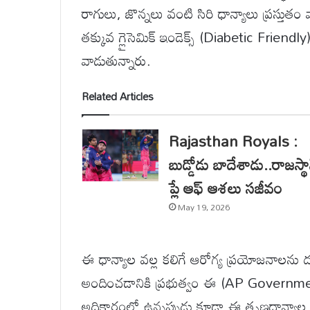
రాగులు, జొన్నలు వంటి సిరి ధాన్యాలు ప్రస్తుత
తక్కువ గ్లైసెమిక్ ఇండెక్స్ (Diabetic Friend
వాడుతున్నారు.
Related Articles
Rajasthan Royals :
బుడ్డోడు బాదేశాడు..రాజస్థా
ప్లే ఆఫ్ ఆశలు సజీవం
May 19, 2026
ఈ ధాన్యాల వల్ల కలిగే ఆరోగ్య ప్రయోజనాలను ద
అందించడానికి ప్రభుత్వం ఈ (AP Government)
అధికారంలో ఉన్నప్పుడు కూడా ఈ తృణధాన్యాల పం