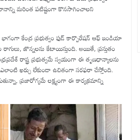
నాన్ని మరింత పటిష్టంగా కొనసాగించాలని
ంగా కేంద్ర ప్రభుత్వం ఫుడ్ కార్పొరేషన్ ఆఫ్ ఇండియా
ం రాగులు, జొన్నలను కేటాయిస్తుంది. అయితే, ప్రస్తుతం
రప్రదేశ్ రాష్ట్ర ప్రభుత్వమే స్వయంగా ఈ తృణధాన్యాలను
లకు ఎలాంటి ఖర్చు లేకుండా ఉచితంగా సరఫరా చేస్తోంది.
డుతున్నా, ప్రజారోగ్యమే లక్ష్యంగా ఈ కార్యక్రమాన్ని