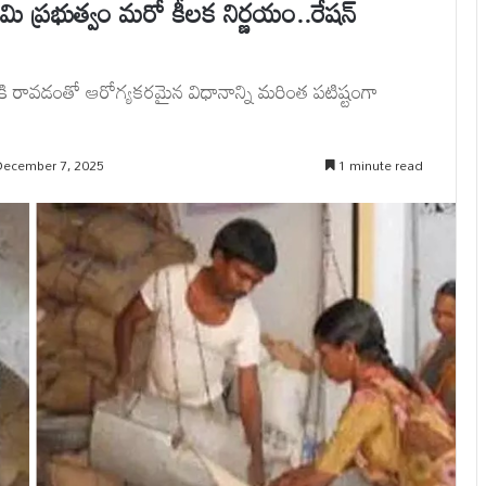
రభుత్వం మరో కీలక నిర్ణయం..రేషన్‌
రావడంతో ఆరోగ్యకరమైన విధానాన్ని మరింత పటిష్టంగా
December 7, 2025
1 minute read