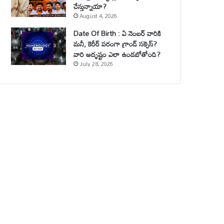
చేస్తున్నాయా?
August 4, 2026
Date Of Birth : ఏ నెంబర్ వారికి
మనీ, కెరీర్ పరంగా గ్రాండ్ సక్సెస్?
వారి అదృష్టం ఎలా ఉండబోతోంది?
July 28, 2026