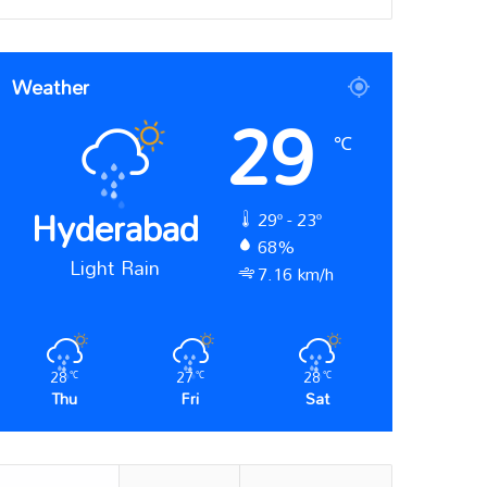
Weather
29
℃
Hyderabad
29º - 23º
68%
Light Rain
7.16 km/h
28
27
28
℃
℃
℃
Thu
Fri
Sat