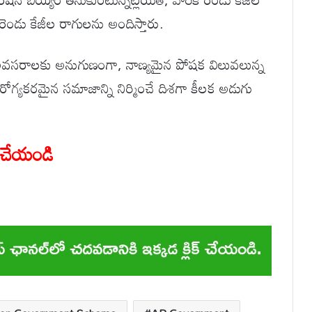
ెండు కేజీల రాగులను అందిస్తారు.
 అవసరాలకు అనుగుణంగా, నాణ్యమైన పోషక విలువలున్న
 ఆరోగ్యకరమైన సమాజాన్ని నిర్మించే దిశగా కీలక అడుగు
్ చేయండి