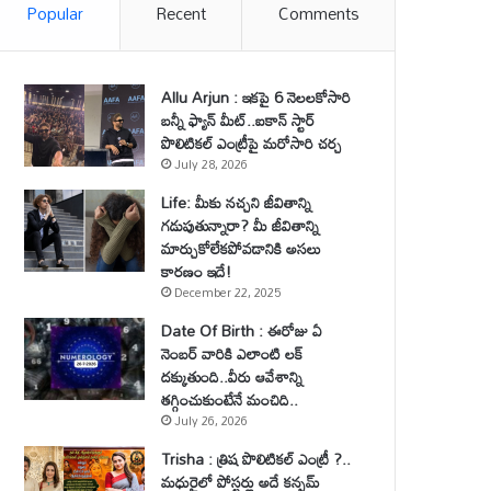
Popular
Recent
Comments
Allu Arjun : ఇకపై 6 నెలలకోసారి
బన్నీ ఫ్యాన్ మీట్..ఐకాన్ స్టార్
పొలిటికల్ ఎంట్రీపై మరోసారి చర్చ
July 28, 2026
Life: మీకు నచ్చని జీవితాన్ని
గడుపుతున్నారా? మీ జీవితాన్ని
మార్చుకోలేకపోవడానికి అసలు
కారణం ఇదే!
December 22, 2025
Date Of Birth : ఈరోజు ఏ
నెంబర్ వారికి ఎలాంటి లక్
దక్కుతుంది..వీరు ఆవేశాన్ని
తగ్గించుకుంటేనే మంచిది..
July 26, 2026
Trisha : త్రిష పొలిటికల్ ఎంట్రీ ?..
మధురైలో పోస్టర్లు అదే కన్ఫమ్