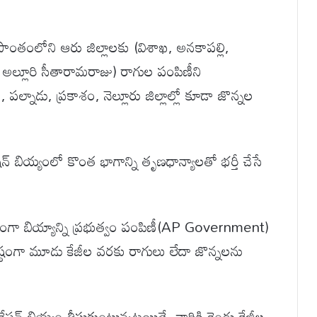
్రాంతంలోని ఆరు జిల్లాలకు (విశాఖ, అనకాపల్లి,
 అల్లూరి సీతారామరాజు) రాగుల పంపిణీని
పల్నాడు, ప్రకాశం, నెల్లూరు జిల్లాల్లో కూడా జొన్నల
్ బియ్యంలో కొంత భాగాన్ని తృణధాన్యాలతో భర్తీ చేసే
ఉచితంగా బియ్యాన్ని ప్రభుత్వం పంపిణీ(AP Government)
రిష్ఠంగా మూడు కేజీల వరకు రాగులు లేదా జొన్నలను
 బియ్యం తీసుకుంటున్నట్లయితే, వారికి రెండు కేజీల