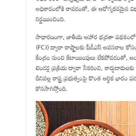
అధికారంలోకి రావడంతో, ఈ ఆరోగ్యకరమైన విధా
నిర్ణయించింది.
సాధారణంగా, జాతీయ ఆహార భద్రతా పథకంలో భాగ
(FCI) ద్వారా రాష్ట్రాలకు పీడీఎస్ అవసరాల కోస
కేంద్రం నుంచి కేటాయింపులు లేకపోవడంతో, ఆంధ్
టెండర్ల ప్రక్రియ ద్వారా సేకరించి, కార్డుదారు
దీనివల్ల రాష్ట్ర ప్రభుత్వంపై కొంత ఆర్థిక భారం ప
కొనసాగిస్తోంది.