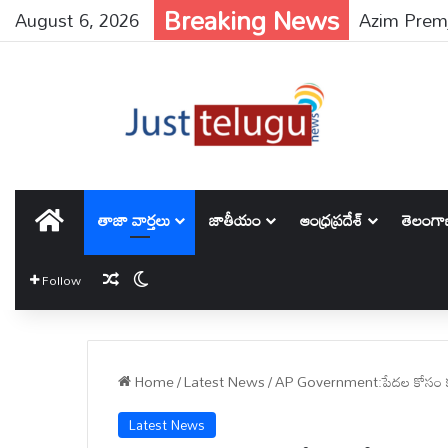
Breaking News
August 6, 2026
హోమ్
తాజా వార్తలు
జాతీయం
ఆంధ్రప్రదేశ్
తెలంగ
Random Article
Switch skin
Follow
Home
/
Latest News
/
AP Government:పేదల కోసం కూటమ
Latest News